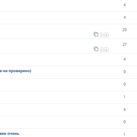
4
4
20
1
2
27
1
2
4
ие-не проверено)
0
0
1
6
0
жен очень.
1