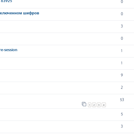
9 63925
0
и включенном шифров
0
3
0
e-session
1
1
9
2
53
1
2
3
4
5
3