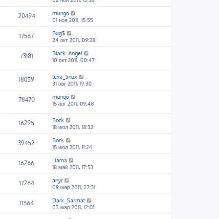
02 ноя 2011, 13:36
mungo
20494
01 ноя 2011, 15:55
Bug$
17567
24 окт 2011, 09:28
Black_Angel
73181
10 окт 2011, 00:47
lexa_linux
18059
31 авг 2011, 19:30
mungo
78470
15 авг 2011, 09:48
Bock
16295
18 июл 2011, 18:32
Bock
39452
15 июл 2011, 11:24
Llama
16266
18 май 2011, 17:53
anyr
17264
09 мар 2011, 22:31
Dark_Sarmat
11564
03 мар 2011, 12:01