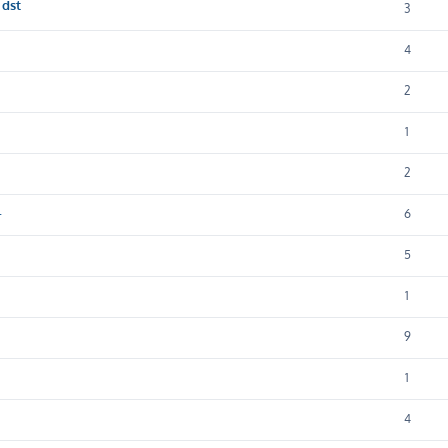
 dst
3
4
2
1
2
.
6
5
1
9
1
4