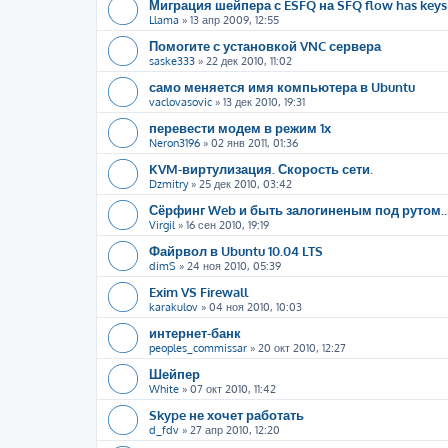
Миграция шейпера с ESFQ на SFQ flow has keys
Llama
»
13 апр 2009, 12:55
Помогите с установкой VNC сервера
saske333
»
22 дек 2010, 11:02
само меняется имя компьютера в Ubuntu
vaclovasovic
»
13 дек 2010, 19:31
перевести модем в режим 1х
Neron3196
»
02 янв 2011, 01:36
KVM-виртулизация. Скорость сети.
Dzmitry
»
25 дек 2010, 03:42
Сёрфинг Web и быть залогиненым под рутом..
Virgil
»
16 сен 2010, 19:19
Файрвол в Ubuntu 10.04 LTS
dimS
»
24 ноя 2010, 05:39
Exim VS Firewall
karakulov
»
04 ноя 2010, 10:03
интернет-банк
peoples_commissar
»
20 окт 2010, 12:27
Шейпер
White
»
07 окт 2010, 11:42
Skype не хочет работать
d_fdv
»
27 апр 2010, 12:20