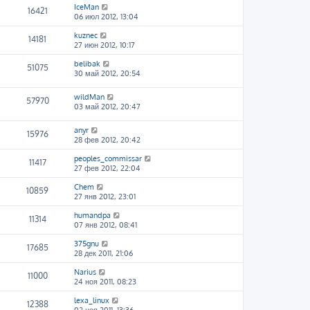
IceMan
16421
06 июл 2012, 13:04
kuznec
14181
27 июн 2012, 10:17
belibak
51075
30 май 2012, 20:54
wildMan
57970
03 май 2012, 20:47
anyr
15976
28 фев 2012, 20:42
peoples_commissar
11417
27 фев 2012, 22:04
Chem
10859
27 янв 2012, 23:01
humandpa
11314
07 янв 2012, 08:41
375gnu
17685
28 дек 2011, 21:06
Narius
11000
24 ноя 2011, 08:23
lexa_linux
12388