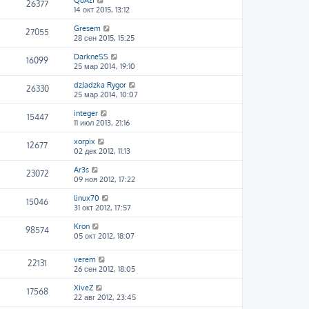
QuAzI
26377
14 окт 2015, 13:12
Gresem
27055
28 сен 2015, 15:25
DarkneSS
16099
25 мар 2014, 19:10
dzJadzka Rygor
26330
25 мар 2014, 10:07
integer
15447
11 июл 2013, 21:16
xorpix
12677
02 дек 2012, 11:13
Ar3s
23072
09 ноя 2012, 17:22
linux70
15046
31 окт 2012, 17:57
Kron
98574
05 окт 2012, 18:07
verem
22131
26 сен 2012, 18:05
XiveZ
17568
22 авг 2012, 23:45