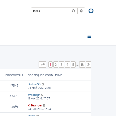
Поиск
Расширенный пои
Страница
1
из
18
1
2
3
4
5
18
…
След.
ПРОСМОТРЫ
ПОСЛЕДНЕЕ СООБЩЕНИЕ
DarkneSS
47545
24 май 2017, 22:18
avpdnepr
43495
13 ноя 2016, 17:07
X-Stranger
14591
24 ноя 2015, 12:24