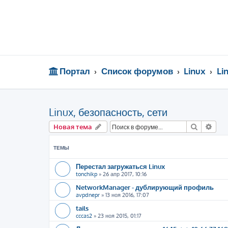
Портал
Список форумов
Linux
Li
Linux, безопасность, сети
Поиск
Рас
Новая тема
ТЕМЫ
Перестал загружаться Linux
tonchikp
»
26 апр 2017, 10:16
NetworkManager - дублирующий профиль
avpdnepr
»
13 ноя 2016, 17:07
tails
cccas2
»
23 ноя 2015, 01:17