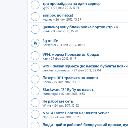
три провайдера на один сервер
yy401
»
04 июл 2012, 17:14
вопрос по netcat
kuznec
»
26 июн 2012, 13:39
[решено] byfly блокировка портов (ftp 21)
F564
»
03 авг 2010, 15:20
3g от life
Berserker
»
13 ноя 2009, 01:35
VPN, модем Промсвязь, бридж
kae
»
27 фев 2012, 11:47
wifi + debian squeeze (возможно бубунты всяк
peoples_commissar
»
27 фев 2012, 22:04
Потеря RPT трафика на ubuntu
Chem
»
27 янв 2012, 23:01
Slackware 12.1 Byfly не пашет.
humandpa
»
07 ноя 2011, 16:57
Не работает сеть
White
»
24 дек 2011, 10:52
NAT и Traffic Control на Ubuntu Server
Narius
»
24 ноя 2011, 08:23
Люди - дайте рабочий белорусский прокси, ну