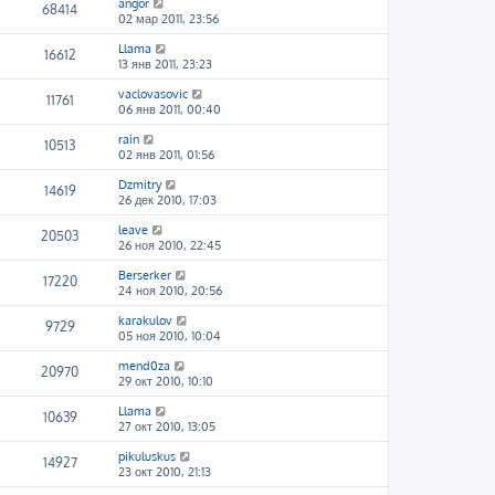
angor
68414
02 мар 2011, 23:56
Llama
16612
13 янв 2011, 23:23
vaclovasovic
11761
06 янв 2011, 00:40
rain
10513
02 янв 2011, 01:56
Dzmitry
14619
26 дек 2010, 17:03
leave
20503
26 ноя 2010, 22:45
Berserker
17220
24 ноя 2010, 20:56
karakulov
9729
05 ноя 2010, 10:04
mend0za
20970
29 окт 2010, 10:10
Llama
10639
27 окт 2010, 13:05
pikuluskus
14927
23 окт 2010, 21:13