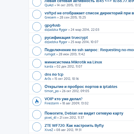
Левая сетевая активность 1645 <=> 10.66.77.16
QuAzI
»
14 окт 2015, 13:12
vsftpd не отображает список директорий пр
Gresem
»
28 сен 2015, 15:25
gpg4usb
dzJadzka Rygor
»
24 мар 2014, 22:03
русификация truecrypt
dzJadzka Rygor
»
25 мар 2014, 10:07
Подключение по ssh запрос : Requesting no-mor
rumgot
»
28 июн 2013, 11:42
минисистема Mikrotik на Linux
karda
»
02 дек 2012, 11:07
dns по tcp
Ar3s
»
15 окт 2012, 10:16
Открытие и проброс портов в iptables
timon_po
»
26 окт 2012, 09:05
VOIP кто уже делал?
Firestorm
»
18 авг 2009, 13:02
Помогите, Debian не видит сетевую карту
pixel_61
»
21 сен 2012, 11:37
ZTE WF720. Как настроить Byfly
XiveZ
»
08 авг 2012, 19:31