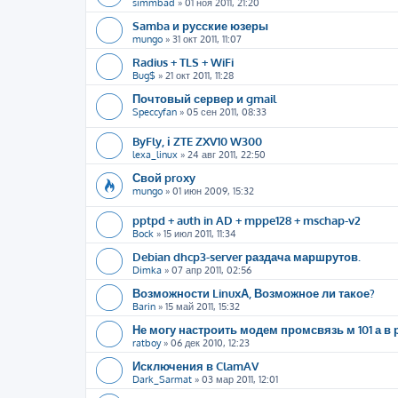
simmbad
»
01 ноя 2011, 21:20
Samba и русские юзеры
mungo
»
31 окт 2011, 11:07
Radius + TLS + WiFi
Bug$
»
21 окт 2011, 11:28
Почтовый сервер и gmail
Speccyfan
»
05 сен 2011, 08:33
ByFly, і ZTE ZXV10 W300
lexa_linux
»
24 авг 2011, 22:50
Свой proxy
mungo
»
01 июн 2009, 15:32
pptpd + auth in AD + mppe128 + mschap-v2
Bock
»
15 июл 2011, 11:34
Debian dhcp3-server раздача маршрутов.
Dimka
»
07 апр 2011, 02:56
Возможности LinuxА, Возможное ли такое?
Barin
»
15 май 2011, 15:32
Не могу настроить модем промсвязь м 101 а в
ratboy
»
06 дек 2010, 12:23
Исключения в ClamAV
Dark_Sarmat
»
03 мар 2011, 12:01