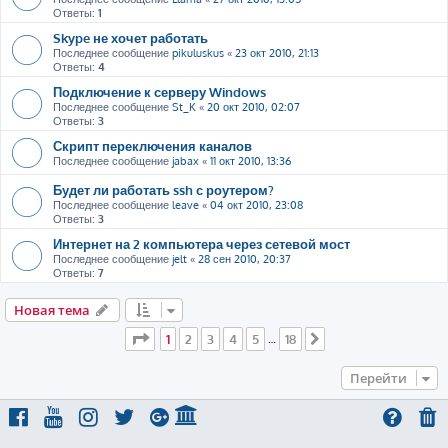
Ответы:
1
Skype не хочет работать
Последнее сообщение
pikuluskus
«
23 окт 2010, 21:13
Ответы:
4
Подключение к серверу Windows
Последнее сообщение
St_K
«
20 окт 2010, 02:07
Ответы:
3
Скрипт переключения каналов
Последнее сообщение
jabax
«
11 окт 2010, 13:36
Будет ли работать ssh с роутером?
Последнее сообщение
leave
«
04 окт 2010, 23:08
Ответы:
3
Интернет на 2 компьютера через сетевой мост
Последнее сообщение
jelt
«
28 сен 2010, 20:37
Ответы:
7
Новая тема
Страница
1
из
18
1
2
3
4
5
18
…
След.
Перейти