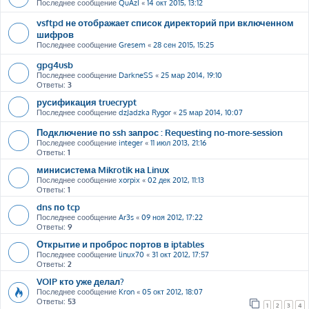
Последнее сообщение
QuAzI
«
14 окт 2015, 13:12
vsftpd не отображает список директорий при включенном
шифров
Последнее сообщение
Gresem
«
28 сен 2015, 15:25
gpg4usb
Последнее сообщение
DarkneSS
«
25 мар 2014, 19:10
Ответы:
3
русификация truecrypt
Последнее сообщение
dzJadzka Rygor
«
25 мар 2014, 10:07
Подключение по ssh запрос : Requesting no-more-session
Последнее сообщение
integer
«
11 июл 2013, 21:16
Ответы:
1
минисистема Mikrotik на Linux
Последнее сообщение
xorpix
«
02 дек 2012, 11:13
Ответы:
1
dns по tcp
Последнее сообщение
Ar3s
«
09 ноя 2012, 17:22
Ответы:
9
Открытие и проброс портов в iptables
Последнее сообщение
linux70
«
31 окт 2012, 17:57
Ответы:
2
VOIP кто уже делал?
Последнее сообщение
Kron
«
05 окт 2012, 18:07
Ответы:
53
1
2
3
4