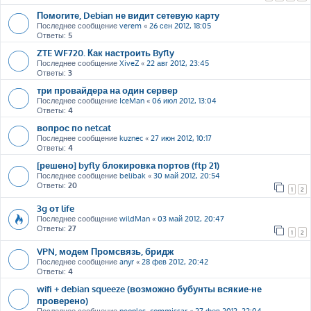
Помогите, Debian не видит сетевую карту
Последнее сообщение
verem
«
26 сен 2012, 18:05
Ответы:
5
ZTE WF720. Как настроить Byfly
Последнее сообщение
XiveZ
«
22 авг 2012, 23:45
Ответы:
3
три провайдера на один сервер
Последнее сообщение
IceMan
«
06 июл 2012, 13:04
Ответы:
4
вопрос по netcat
Последнее сообщение
kuznec
«
27 июн 2012, 10:17
Ответы:
4
[решено] byfly блокировка портов (ftp 21)
Последнее сообщение
belibak
«
30 май 2012, 20:54
Ответы:
20
1
2
3g от life
Последнее сообщение
wildMan
«
03 май 2012, 20:47
Ответы:
27
1
2
VPN, модем Промсвязь, бридж
Последнее сообщение
anyr
«
28 фев 2012, 20:42
Ответы:
4
wifi + debian squeeze (возможно бубунты всякие-не
проверено)