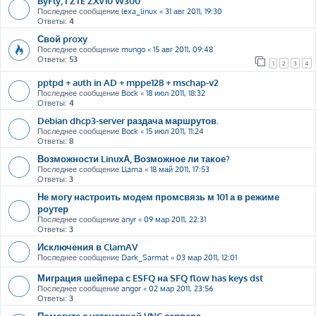
ByFly, і ZTE ZXV10 W300
Последнее сообщение
lexa_linux
«
31 авг 2011, 19:30
Ответы:
4
Свой proxy
Последнее сообщение
mungo
«
15 авг 2011, 09:48
Ответы:
53
1
2
3
4
pptpd + auth in AD + mppe128 + mschap-v2
Последнее сообщение
Bock
«
18 июл 2011, 18:32
Ответы:
4
Debian dhcp3-server раздача маршрутов.
Последнее сообщение
Bock
«
15 июл 2011, 11:24
Ответы:
8
Возможности LinuxА, Возможное ли такое?
Последнее сообщение
Llama
«
18 май 2011, 17:53
Ответы:
3
Не могу настроить модем промсвязь м 101 а в режиме
роутер
Последнее сообщение
anyr
«
09 мар 2011, 22:31
Ответы:
3
Исключения в ClamAV
Последнее сообщение
Dark_Sarmat
«
03 мар 2011, 12:01
Миграция шейпера с ESFQ на SFQ flow has keys dst
Последнее сообщение
angor
«
02 мар 2011, 23:56
Ответы:
3
Помогите с установкой VNC сервера