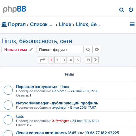
П
о
Портал
Список форумов
Linux
Linux, безопасность, сети
и
с
Linux, безопасность, сети
к
Поиск
Расширенный пои
Новая тема
Страница
1
из
18
1
2
3
4
5
18
…
След.
Темы
Перестал загружаться Linux
Последнее сообщение
DarkneSS
«
24 май 2017, 22:18
Ответы:
1
NetworkManager - дублирующий профиль
Последнее сообщение
avpdnepr
«
13 ноя 2016, 17:07
tails
Последнее сообщение
X-Stranger
«
24 ноя 2015, 12:24
Ответы:
2
Левая сетевая активность 1645 <=> 10.66.77.169 63925