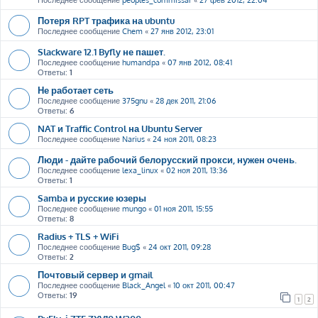
Последнее сообщение
peoples_commissar
«
27 фев 2012, 22:04
Потеря RPT трафика на ubuntu
Последнее сообщение
Chem
«
27 янв 2012, 23:01
Slackware 12.1 Byfly не пашет.
Последнее сообщение
humandpa
«
07 янв 2012, 08:41
Ответы:
1
Не работает сеть
Последнее сообщение
375gnu
«
28 дек 2011, 21:06
Ответы:
6
NAT и Traffic Control на Ubuntu Server
Последнее сообщение
Narius
«
24 ноя 2011, 08:23
Люди - дайте рабочий белорусский прокси, нужен очень.
Последнее сообщение
lexa_linux
«
02 ноя 2011, 13:36
Ответы:
1
Samba и русские юзеры
Последнее сообщение
mungo
«
01 ноя 2011, 15:55
Ответы:
8
Radius + TLS + WiFi
Последнее сообщение
Bug$
«
24 окт 2011, 09:28
Ответы:
2
Почтовый сервер и gmail
Последнее сообщение
Black_Angel
«
10 окт 2011, 00:47
Ответы:
19
1
2