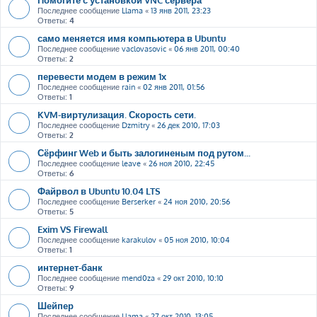
Последнее сообщение
Llama
«
13 янв 2011, 23:23
Ответы:
4
само меняется имя компьютера в Ubuntu
Последнее сообщение
vaclovasovic
«
06 янв 2011, 00:40
Ответы:
2
перевести модем в режим 1х
Последнее сообщение
rain
«
02 янв 2011, 01:56
Ответы:
1
KVM-виртулизация. Скорость сети.
Последнее сообщение
Dzmitry
«
26 дек 2010, 17:03
Ответы:
2
Сёрфинг Web и быть залогиненым под рутом...
Последнее сообщение
leave
«
26 ноя 2010, 22:45
Ответы:
6
Файрвол в Ubuntu 10.04 LTS
Последнее сообщение
Berserker
«
24 ноя 2010, 20:56
Ответы:
5
Exim VS Firewall
Последнее сообщение
karakulov
«
05 ноя 2010, 10:04
Ответы:
1
интернет-банк
Последнее сообщение
mend0za
«
29 окт 2010, 10:10
Ответы:
9
Шейпер
Последнее сообщение
Llama
«
27 окт 2010, 13:05