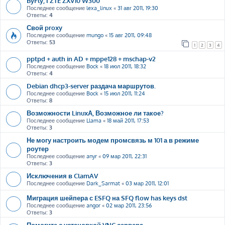
ByFly, і ZTE ZXV10 W300
Последнее сообщение
lexa_linux
«
31 авг 2011, 19:30
Ответы:
4
Свой proxy
Последнее сообщение
mungo
«
15 авг 2011, 09:48
Ответы:
53
1
2
3
4
pptpd + auth in AD + mppe128 + mschap-v2
Последнее сообщение
Bock
«
18 июл 2011, 18:32
Ответы:
4
Debian dhcp3-server раздача маршрутов.
Последнее сообщение
Bock
«
15 июл 2011, 11:24
Ответы:
8
Возможности LinuxА, Возможное ли такое?
Последнее сообщение
Llama
«
18 май 2011, 17:53
Ответы:
3
Не могу настроить модем промсвязь м 101 а в режиме
роутер
Последнее сообщение
anyr
«
09 мар 2011, 22:31
Ответы:
3
Исключения в ClamAV
Последнее сообщение
Dark_Sarmat
«
03 мар 2011, 12:01
Миграция шейпера с ESFQ на SFQ flow has keys dst
Последнее сообщение
angor
«
02 мар 2011, 23:56
Ответы:
3
Помогите с установкой VNC сервера