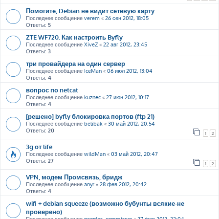
Помогите, Debian не видит сетевую карту
Последнее сообщение
verem
«
26 сен 2012, 18:05
Ответы:
5
ZTE WF720. Как настроить Byfly
Последнее сообщение
XiveZ
«
22 авг 2012, 23:45
Ответы:
3
три провайдера на один сервер
Последнее сообщение
IceMan
«
06 июл 2012, 13:04
Ответы:
4
вопрос по netcat
Последнее сообщение
kuznec
«
27 июн 2012, 10:17
Ответы:
4
[решено] byfly блокировка портов (ftp 21)
Последнее сообщение
belibak
«
30 май 2012, 20:54
Ответы:
20
1
2
3g от life
Последнее сообщение
wildMan
«
03 май 2012, 20:47
Ответы:
27
1
2
VPN, модем Промсвязь, бридж
Последнее сообщение
anyr
«
28 фев 2012, 20:42
Ответы:
4
wifi + debian squeeze (возможно бубунты всякие-не
проверено)