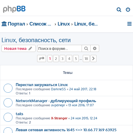
П
о
Портал
Список форумов
Linux
Linux, безопасность, сети
и
с
Linux, безопасность, сети
к
Поиск
Расширенный пои
Новая тема
Страница
1
из
18
1
2
3
4
5
18
…
След.
Темы
Перестал загружаться Linux
Последнее сообщение
DarkneSS
«
24 май 2017, 22:18
Ответы:
1
NetworkManager - дублирующий профиль
Последнее сообщение
avpdnepr
«
13 ноя 2016, 17:07
tails
Последнее сообщение
X-Stranger
«
24 ноя 2015, 12:24
Ответы:
2
Левая сетевая активность 1645 <=> 10.66.77.169 63925