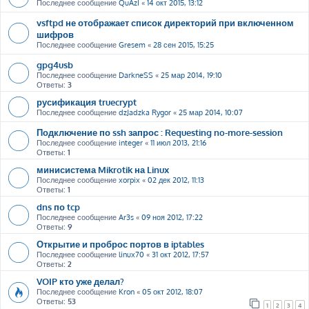
Последнее сообщение
QuAzI
«
14 окт 2015, 13:12
vsftpd не отображает список директорий при включенном
шифров
Последнее сообщение
Gresem
«
28 сен 2015, 15:25
gpg4usb
Последнее сообщение
DarkneSS
«
25 мар 2014, 19:10
Ответы:
3
русификация truecrypt
Последнее сообщение
dzJadzka Rygor
«
25 мар 2014, 10:07
Подключение по ssh запрос : Requesting no-more-session
Последнее сообщение
integer
«
11 июл 2013, 21:16
Ответы:
1
минисистема Mikrotik на Linux
Последнее сообщение
xorpix
«
02 дек 2012, 11:13
Ответы:
1
dns по tcp
Последнее сообщение
Ar3s
«
09 ноя 2012, 17:22
Ответы:
9
Открытие и проброс портов в iptables
Последнее сообщение
linux70
«
31 окт 2012, 17:57
Ответы:
2
VOIP кто уже делал?
Последнее сообщение
Kron
«
05 окт 2012, 18:07
Ответы:
53
1
2
3
4