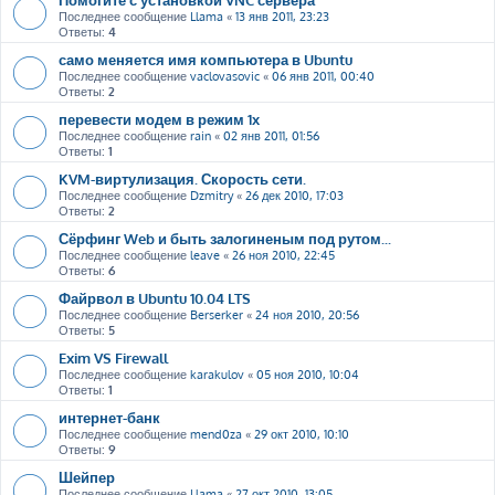
Последнее сообщение
Llama
«
13 янв 2011, 23:23
Ответы:
4
само меняется имя компьютера в Ubuntu
Последнее сообщение
vaclovasovic
«
06 янв 2011, 00:40
Ответы:
2
перевести модем в режим 1х
Последнее сообщение
rain
«
02 янв 2011, 01:56
Ответы:
1
KVM-виртулизация. Скорость сети.
Последнее сообщение
Dzmitry
«
26 дек 2010, 17:03
Ответы:
2
Сёрфинг Web и быть залогиненым под рутом...
Последнее сообщение
leave
«
26 ноя 2010, 22:45
Ответы:
6
Файрвол в Ubuntu 10.04 LTS
Последнее сообщение
Berserker
«
24 ноя 2010, 20:56
Ответы:
5
Exim VS Firewall
Последнее сообщение
karakulov
«
05 ноя 2010, 10:04
Ответы:
1
интернет-банк
Последнее сообщение
mend0za
«
29 окт 2010, 10:10
Ответы:
9
Шейпер
Последнее сообщение
Llama
«
27 окт 2010, 13:05