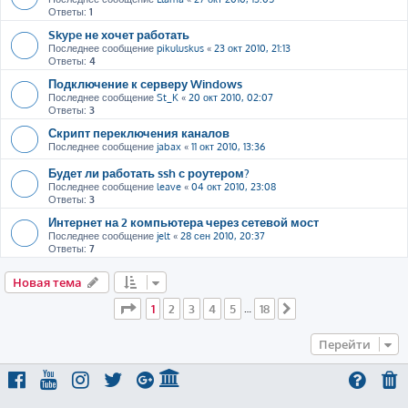
Ответы:
1
Skype не хочет работать
Последнее сообщение
pikuluskus
«
23 окт 2010, 21:13
Ответы:
4
Подключение к серверу Windows
Последнее сообщение
St_K
«
20 окт 2010, 02:07
Ответы:
3
Скрипт переключения каналов
Последнее сообщение
jabax
«
11 окт 2010, 13:36
Будет ли работать ssh с роутером?
Последнее сообщение
leave
«
04 окт 2010, 23:08
Ответы:
3
Интернет на 2 компьютера через сетевой мост
Последнее сообщение
jelt
«
28 сен 2010, 20:37
Ответы:
7
Новая тема
Страница
1
из
18
1
2
3
4
5
18
…
След.
Перейти