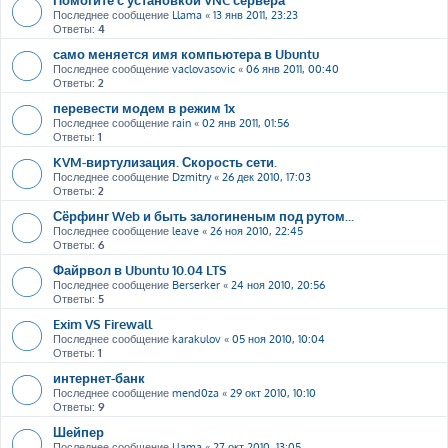
Последнее сообщение
Llama
«
13 янв 2011, 23:23
Ответы:
4
само меняется имя компьютера в Ubuntu
Последнее сообщение
vaclovasovic
«
06 янв 2011, 00:40
Ответы:
2
перевести модем в режим 1х
Последнее сообщение
rain
«
02 янв 2011, 01:56
Ответы:
1
KVM-виртулизация. Скорость сети.
Последнее сообщение
Dzmitry
«
26 дек 2010, 17:03
Ответы:
2
Сёрфинг Web и быть залогиненым под рутом...
Последнее сообщение
leave
«
26 ноя 2010, 22:45
Ответы:
6
Файрвол в Ubuntu 10.04 LTS
Последнее сообщение
Berserker
«
24 ноя 2010, 20:56
Ответы:
5
Exim VS Firewall
Последнее сообщение
karakulov
«
05 ноя 2010, 10:04
Ответы:
1
интернет-банк
Последнее сообщение
mend0za
«
29 окт 2010, 10:10
Ответы:
9
Шейпер
Последнее сообщение
Llama
«
27 окт 2010, 13:05