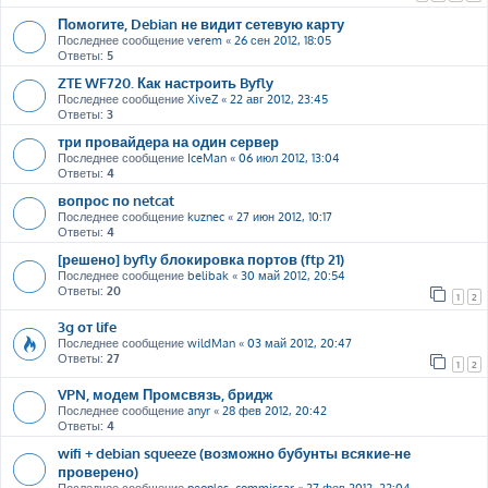
Помогите, Debian не видит сетевую карту
Последнее сообщение
verem
«
26 сен 2012, 18:05
Ответы:
5
ZTE WF720. Как настроить Byfly
Последнее сообщение
XiveZ
«
22 авг 2012, 23:45
Ответы:
3
три провайдера на один сервер
Последнее сообщение
IceMan
«
06 июл 2012, 13:04
Ответы:
4
вопрос по netcat
Последнее сообщение
kuznec
«
27 июн 2012, 10:17
Ответы:
4
[решено] byfly блокировка портов (ftp 21)
Последнее сообщение
belibak
«
30 май 2012, 20:54
Ответы:
20
1
2
3g от life
Последнее сообщение
wildMan
«
03 май 2012, 20:47
Ответы:
27
1
2
VPN, модем Промсвязь, бридж
Последнее сообщение
anyr
«
28 фев 2012, 20:42
Ответы:
4
wifi + debian squeeze (возможно бубунты всякие-не
проверено)