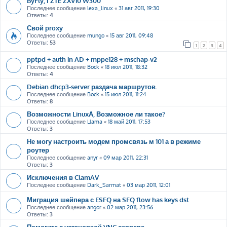
ByFly, і ZTE ZXV10 W300
Последнее сообщение
lexa_linux
«
31 авг 2011, 19:30
Ответы:
4
Свой proxy
Последнее сообщение
mungo
«
15 авг 2011, 09:48
Ответы:
53
1
2
3
4
pptpd + auth in AD + mppe128 + mschap-v2
Последнее сообщение
Bock
«
18 июл 2011, 18:32
Ответы:
4
Debian dhcp3-server раздача маршрутов.
Последнее сообщение
Bock
«
15 июл 2011, 11:24
Ответы:
8
Возможности LinuxА, Возможное ли такое?
Последнее сообщение
Llama
«
18 май 2011, 17:53
Ответы:
3
Не могу настроить модем промсвязь м 101 а в режиме
роутер
Последнее сообщение
anyr
«
09 мар 2011, 22:31
Ответы:
3
Исключения в ClamAV
Последнее сообщение
Dark_Sarmat
«
03 мар 2011, 12:01
Миграция шейпера с ESFQ на SFQ flow has keys dst
Последнее сообщение
angor
«
02 мар 2011, 23:56
Ответы:
3
Помогите с установкой VNC сервера