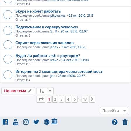
Ответы:
1
Skype не хочет работать
Последнее сообщение
pikuluskus
«
23 окт 2010, 21:13
Ответы:
4
Подключение к серверу Windows
Последнее сообщение
St_K
«
20 окт 2010, 02:07
Ответы:
3
Скрипт переключения каналов
Последнее сообщение
jabax
«
11 окт 2010, 13:36
Будет ли работать ssh с роутером?
Последнее сообщение
leave
«
04 окт 2010, 23:08
Ответы:
3
Интернет на 2 компьютера через сетевой мост
Последнее сообщение
jelt
«
28 сен 2010, 20:37
Ответы:
7
Новая тема
Страница
1
из
18
1
2
3
4
5
18
…
След.
Перейти