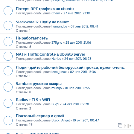
Последнее сообщение
peoples_commissar
«
27 фев 2012, 22:04
Потеря RPT трафика на ubuntu
Последнее сообщение
Chem
«
27 янв 2012, 23:01
Slackware 12.1 Byfly не пашет.
Последнее сообщение
humandpa
«
07 янв 2012, 08:41
Ответы:
1
Не работает сеть
Последнее сообщение
375gnu
«
28 дек 2011, 21:06
Ответы:
6
NAT и Traffic Control на Ubuntu Server
Последнее сообщение
Narius
«
24 ноя 2011, 08:23
Люди - дайте рабочий белорусский прокси, нужен очень.
Последнее сообщение
lexa_linux
«
02 ноя 2011, 13:36
Ответы:
1
Samba и русские юзеры
Последнее сообщение
mungo
«
01 ноя 2011, 15:55
Ответы:
8
Radius + TLS + WiFi
Последнее сообщение
Bug$
«
24 окт 2011, 09:28
Ответы:
2
Почтовый сервер и gmail
Последнее сообщение
Black_Angel
«
10 окт 2011, 00:47
Ответы:
19
1
2