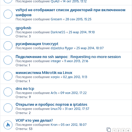
Последнее сообщение
QuAzI
«
14 окт 2015, 13:12
vsftpd не отображает список директорий при включенном
шифров
Последнее сообщение
Gresem
«
28 сен 2015, 15:25
gpg4usb
Последнее сообщение
DarkneSS
«
25 мар 2014, 19:10
Ответы:
3
русификация truecrypt
Последнее сообщение
dzJadzka Rygor
«
25 мар 2014, 10:07
Подключение по ssh запрос : Requesting no-more-session
Последнее сообщение
integer
«
11 июл 2013, 21:16
Ответы:
1
минисистема Mikrotik на Linux
Последнее сообщение
xorpix
«
02 дек 2012, 11:13
Ответы:
1
dns по tcp
Последнее сообщение
Ar3s
«
09 ноя 2012, 17:22
Ответы:
9
Открытие и проброс портов в iptables
Последнее сообщение
linux70
«
31 окт 2012, 17:57
Ответы:
2
VOIP кто уже делал?
Последнее сообщение
Kron
«
05 окт 2012, 18:07
Ответы:
53
1
2
3
4