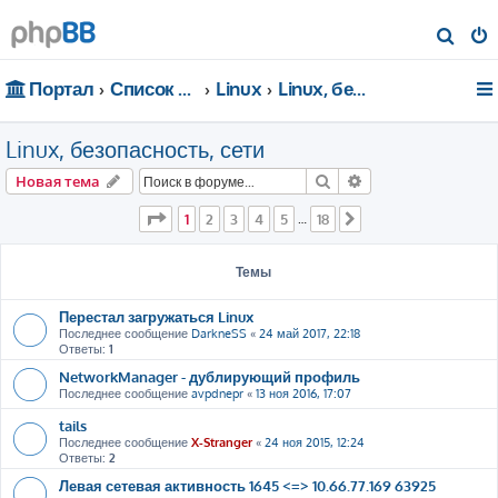
П
о
Портал
Список форумов
Linux
Linux, безопасность, сети
и
с
Linux, безопасность, сети
к
Поиск
Расширенный пои
Новая тема
Страница
1
из
18
1
2
3
4
5
18
…
След.
Темы
Перестал загружаться Linux
Последнее сообщение
DarkneSS
«
24 май 2017, 22:18
Ответы:
1
NetworkManager - дублирующий профиль
Последнее сообщение
avpdnepr
«
13 ноя 2016, 17:07
tails
Последнее сообщение
X-Stranger
«
24 ноя 2015, 12:24
Ответы:
2
Левая сетевая активность 1645 <=> 10.66.77.169 63925