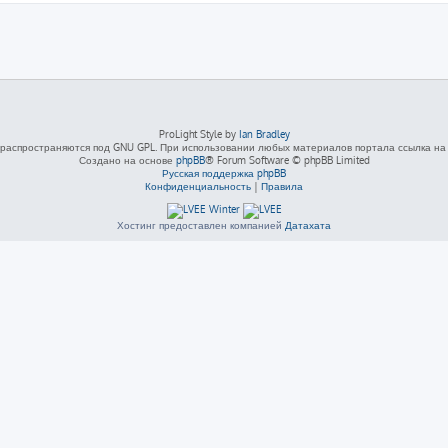
ProLight Style by
Ian Bradley
распространяются под GNU GPL. При использовании любых материалов портала ссылка на L
Создано на основе
phpBB
® Forum Software © phpBB Limited
Русская поддержка phpBB
Конфиденциальность
|
Правила
Хостинг предоставлен компанией
Датахата