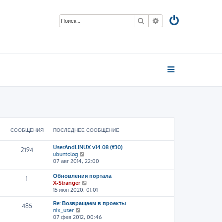
Поиск
Расширенный пои
СООБЩЕНИЯ
ПОСЛЕДНЕЕ СООБЩЕНИЕ
UserAndLINUX v14.08 (#30)
2194
П
ubuntolog
е
07 авг 2014, 22:00
р
е
Обновления портала
1
й
П
X-Stranger
т
е
15 июн 2020, 01:01
и
р
к
Re: Возвращаем в проекты
е
485
п
П
nix_user
й
о
е
07 фев 2012, 00:46
т