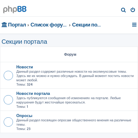
П
о
Портал
Список форумов
Секции портала
и
с
Секции портала
к
Форум
Новости
Данный раздел содержит различные новости на околинуксовые темы.
Здесь же их можно и нужно обсуждать. В данный момент постить новости
может любой.
Темы:
324
Новости портала
Здесь публикуются сообщения об изменениях на портале. Любые
нарушения будут жесточайше пресекаться.
Темы:
1
Опросы
Данный раздел посвящен опросам общественного мнения на различные
темы.
Темы:
23