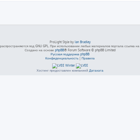
ProLight Style by
Ian Bradley
распространяются под GNU GPL. При использовании любых материалов портала ссылка на L
Создано на основе
phpBB
® Forum Software © phpBB Limited
Русская поддержка phpBB
Конфиденциальность
|
Правила
Хостинг предоставлен компанией
Датахата