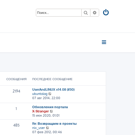
Поиск
Расширенный пои
СООБЩЕНИЯ
ПОСЛЕДНЕЕ СООБЩЕНИЕ
UserAndLINUX v14.08 (#30)
2194
П
ubuntolog
е
07 авг 2014, 22:00
р
е
Обновления портала
1
й
П
X-Stranger
т
е
15 июн 2020, 01:01
и
р
к
Re: Возвращаем в проекты
е
485
п
П
nix_user
й
о
е
07 фев 2012, 00:46
т