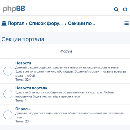
П
о
Портал
Список форумов
Секции портала
и
с
Секции портала
к
Форум
Новости
Данный раздел содержит различные новости на околинуксовые темы.
Здесь же их можно и нужно обсуждать. В данный момент постить новости
может любой.
Темы:
324
Новости портала
Здесь публикуются сообщения об изменениях на портале. Любые
нарушения будут жесточайше пресекаться.
Темы:
1
Опросы
Данный раздел посвящен опросам общественного мнения на различные
темы.
Темы:
23