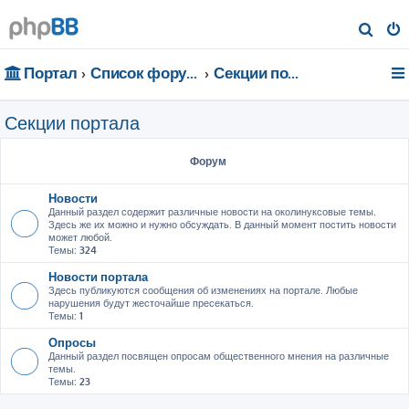
П
о
Портал
Список форумов
Секции портала
и
с
Секции портала
к
Форум
Новости
Данный раздел содержит различные новости на околинуксовые темы.
Здесь же их можно и нужно обсуждать. В данный момент постить новости
может любой.
Темы:
324
Новости портала
Здесь публикуются сообщения об изменениях на портале. Любые
нарушения будут жесточайше пресекаться.
Темы:
1
Опросы
Данный раздел посвящен опросам общественного мнения на различные
темы.
Темы:
23