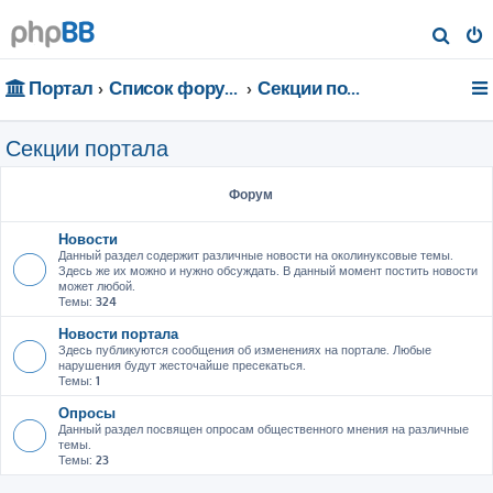
П
о
Портал
Список форумов
Секции портала
и
с
Секции портала
к
Форум
Новости
Данный раздел содержит различные новости на околинуксовые темы.
Здесь же их можно и нужно обсуждать. В данный момент постить новости
может любой.
Темы:
324
Новости портала
Здесь публикуются сообщения об изменениях на портале. Любые
нарушения будут жесточайше пресекаться.
Темы:
1
Опросы
Данный раздел посвящен опросам общественного мнения на различные
темы.
Темы:
23