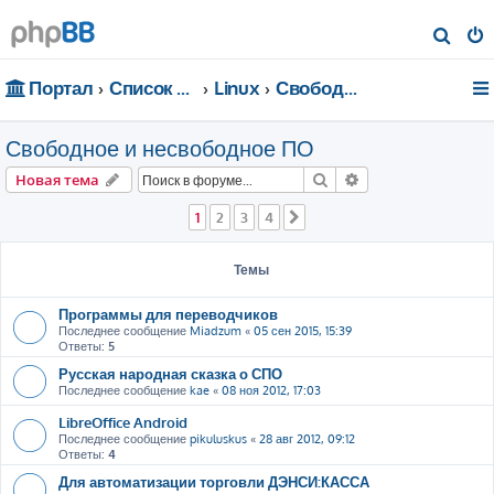
П
о
Портал
Список форумов
Linux
Свободное и несвободное ПО
и
с
Свободное и несвободное ПО
к
Поиск
Расширенный пои
Новая тема
1
2
3
4
След.
Темы
Программы для переводчиков
Последнее сообщение
Miadzum
«
05 сен 2015, 15:39
Ответы:
5
Русская народная сказка о СПО
Последнее сообщение
kae
«
08 ноя 2012, 17:03
LibreOffice Android
Последнее сообщение
pikuluskus
«
28 авг 2012, 09:12
Ответы:
4
Для автоматизации торговли ДЭНСИ:КАССА