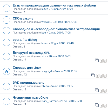
Есть ли программа для сравнения текстовых файлов
Последнее сообщение
leave
«
23 апр 2009, 10:23
Ответы:
6
СПО в законе
Последнее сообщение
www057
«
15 мар 2009, 17:30
Свободное и несвободное: любопытная экстраполяция.
Последнее сообщение
kae
«
12 мар 2009, 17:08
opera: file dialog
Последнее сообщение
leave
«
22 дек 2008, 23:48
Ответы:
5
Беларускі пераклад GPL
Последнее сообщение
vics
«
20 ноя 2008, 16:21
Ответы:
19
1
2
Словарь для Linux
Последнее сообщение
sergei_d
«
06 ноя 2008, 16:35
Ответы:
42
1
2
3
DVD проигрыватель
Последнее сообщение
Bblrlo
«
14 окт 2008, 09:15
Ответы:
15
1
2
Чтение книг на мобиле
Последнее сообщение
Dark_Sarmat
«
23 сен 2008, 15:18
Ответы:
17
1
2