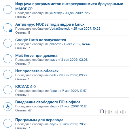
Ищу Java-программистов интересующимися браузерными
MMORGP
Последнее сообщение
joker7by
«
08 дек 2009, 19:58
Ответы:
2
Антивирус NOD32 под виндой и Linux
Последнее сообщение
VodarSusvetU
«
25 ноя 2009, 10:28
Ответы:
5
Google Earth не запускается
Последнее сообщение
phaoost
«
13 окт 2009, 14:44
Ответы:
7
Mail Server для домена
Последнее сообщение
leave
«
12 сен 2009, 02:08
Ответы:
7
Нет просвета в облаках
Последнее сообщение
grub
«
08 сен 2009, 09:27
Ответы:
1
ЮСИАС 6.0
Последнее сообщение
Ларин
«
17 авг 2009, 12:57
Ответы:
1
Внедрение свободного ПО в офисе
Последнее сообщение
alecs
«
24 июл 2009, 10:12
Ответы:
67
1
2
3
4
5
Программы для перевода
Последнее сообщение
anyr
«
30 июн 2009, 20:20
Ответы:
7