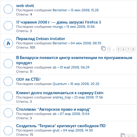
web shell
Последнее сообщение
Berserker
«
13 июн 2008, 15:28
Ответы:
4
17 чэрвеня 2008 г. — дзень загрузкі Firefox 3
Последнее сообщение
mungo
«
13 июн 2008, 13:06
Ответы:
3
Пераклад Debian Installer
Последнее сообщение
Berserker
«
04 июн 2008, 08:35
Ответы:
105
1
…
5
6
7
8
В Беларуси появится центр компетенции по программным
продукт
Последнее сообщение
ab
«
01 май 2008, 06:29
Ответы:
11
ODF як СТБ?
Последнее сообщение
Quantum
«
10 апр 2008, 20:20
Клиент долго подключаеться к серверу Exim
Последнее сообщение
andrey_tiop
«
23 мар 2008, 17:56
Ответы:
3
Столлман: "Авторское право и народ"
Последнее сообщение
ab
«
07 мар 2008, 13:04
Ответы:
3
Создатель "Тетриса" критикует свободное ПО
Последнее сообщение
grub
«
04 мар 2008, 14:50
Ответы:
15
1
2