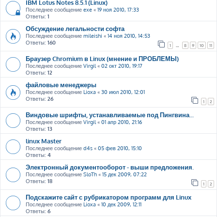
IBM Lotus Notes 8.5.1 (Linux)
Последнее сообщение
exe
«
19 ноя 2010, 17:33
Ответы:
1
Обсуждение легальности софта
Последнее сообщение
mileishi
«
14 ноя 2010, 14:53
Ответы:
160
1
…
8
9
10
11
Браузер Chromium в Linux (мнение и ПРОБЛЕМЫ)
Последнее сообщение
Virgil
«
02 окт 2010, 19:17
Ответы:
12
файловые менеджеры
Последнее сообщение
Lioxa
«
30 июл 2010, 12:01
Ответы:
26
1
2
Виндовые шрифты, устанавливаемые под Пингвина...
Последнее сообщение
Virgil
«
01 апр 2010, 21:16
Ответы:
13
linux Master
Последнее сообщение
d4s
«
05 фев 2010, 15:10
Ответы:
4
Электронный документооборот - выши предложения.
Последнее сообщение
SloTh
«
15 дек 2009, 07:22
Ответы:
18
1
2
Подскажите сайт с рубрикатором программ для Linux
Последнее сообщение
Lioxa
«
10 дек 2009, 12:11
Ответы:
6