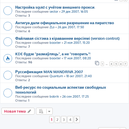
Настройка squid с учётом внешнего прокси.
Последнее сообщение
sector
«
29 дек 2007, 16:05
Ответы:
3
Антигуа дали официальное разрешение на пиратство
Последнее сообщение
ZLo
«
26 дек 2007, 17:50
Ответы:
6
Файлавая сістэма з кіраваннем версіямі (version control)
Последнее сообщение
booxter
«
21 ноя 2007, 15:20
Ответы:
7
KDE будзе "размаўляць", а не "говорить"!
Последнее сообщение
booxter
«
17 ноя 2007, 08:20
Ответы:
96
1
…
4
5
6
7
Руссификация MAN MANDRIVA 2007
Последнее сообщение
Quantum
«
18 окт 2007, 21:40
Ответы:
2
Веб-ресурс по социальным аспектам свободных
технологий
Последнее сообщение
bobrik
«
26 сен 2007, 17:25
Ответы:
1
Новая тема
1
2
3
4
След.