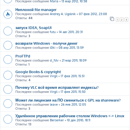
Последнее сообщение
Maria
«
13 мар 2012, 10:58
Неплохой file manager
Последнее сообщение
Andrey A. Ugolnik
«
07 фев 2012, 23:08
Ответы:
44
1
2
3
запуск IDEA, SoapUI
Последнее сообщение
futu
«
14 авг 2011, 20:31
Ответы:
3
возврати Windows - получи денег
Последнее сообщение
l0ki
«
08 апр 2011, 13:59
ProFTPd
Последнее сообщение
d_fdv
«
21 мар 2011, 18:09
Ответы:
1
Google Books & copyright
Последнее сообщение
Virgil
«
17 фев 2011, 15:51
Ответы:
4
Почему VLC всё время исправляет индексы?
Последнее сообщение
Virgil
«
17 фев 2011, 15:50
Может ли лицензия на ПО смениться с GPL на shareware?
Последнее сообщение
leave
«
26 янв 2011, 12:05
Ответы:
3
Удалённое управление рабочим столом Windows <-> Linux
Последнее сообщение
Berserker
«
10 дек 2010, 18:11
Ответы:
13