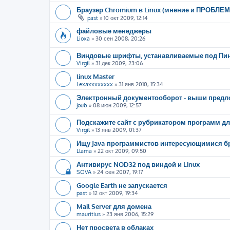
Браузер Chromium в Linux (мнение и ПРОБЛЕ
past
»
10 окт 2009, 12:14
файловые менеджеры
Lioxa
»
30 сен 2008, 20:26
Виндовые шрифты, устанавливаемые под Пинг
Virgil
»
31 дек 2009, 23:06
linux Master
Lexaxxxxxxxx
»
31 янв 2010, 15:34
Электронный документооборот - выши предл
joub
»
08 июн 2009, 12:57
Подскажите сайт с рубрикатором программ дл
Virgil
»
13 янв 2009, 01:37
Ищу Java-программистов интересующимися
Llama
»
22 окт 2009, 09:50
Антивирус NOD32 под виндой и Linux
SOVA
»
24 сен 2007, 19:17
Google Earth не запускается
past
»
12 окт 2009, 19:34
Mail Server для домена
mauritius
»
23 янв 2006, 15:29
Нет просвета в облаках