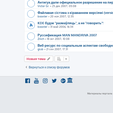
Антигуа дали официальное разрешение на пи
Victor Gr.
»
25 дек 2007, 05:08
Файлавая сістэма з кіраваннем версіямі (versio
booxter
»
20 ноя 2007, 12:35
KDE будзе "размаўляць", а не "говорить"!
booxter
»
31 май 2006, 16:34
Руссификация MAN MANDRIVA 2007
Znich
»
18 окт 2007, 10:08
Веб-ресурс по социальным аспектам свободн
grub
»
21 сен 2007, 17:31
Новая тема
Вернуться к списку форумов
Материалы портала 