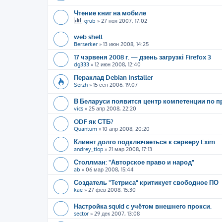
Чтение книг на мобиле
grub
»
27 ноя 2007, 17:02
web shell
Berserker
»
13 июн 2008, 14:25
17 чэрвеня 2008 г. — дзень загрузкі Firefox 3
dg333
»
12 июн 2008, 12:40
Пераклад Debian Installer
Serzh
»
15 сен 2006, 19:07
В Беларуси появится центр компетенции по 
vics
»
25 апр 2008, 22:20
ODF як СТБ?
Quantum
»
10 апр 2008, 20:20
Клиент долго подключаеться к серверу Exim
andrey_tiop
»
21 мар 2008, 17:13
Столлман: "Авторское право и народ"
ab
»
06 мар 2008, 15:44
Создатель "Тетриса" критикует свободное ПО
kae
»
27 фев 2008, 15:30
Настройка squid с учётом внешнего прокси.
sector
»
29 дек 2007, 13:08