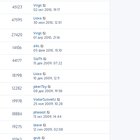
Virgil
45123
02 окт 2010, 19:17
Lioxa
47595
30 июл 2010, 12:01
Virgil
27420
01 апр 2010, 21:16
d4s
14106
05 фев 2010, 15:10
SloTh
44177
15 дек 2009, 07:22
Lioxa
18798
10 дек 2009, 12:11
joker7by
12282
08 дек 2009, 19:58
VodarSusvetU
19978
25 ноя 2009, 10:28
phaoost
18884
13 окт 2009, 14:44
leave
19275
12 сен 2009, 02:08
grub
10362