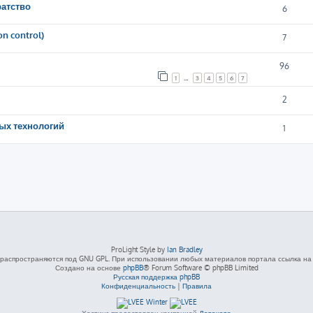
ратство
6
n control)
7
96
1
…
3
4
5
6
7
2
ых технологий
1
ProLight Style by
Ian Bradley
распространяются под GNU GPL. При использовании любых материалов портала ссылка на L
Создано на основе
phpBB
® Forum Software © phpBB Limited
Русская поддержка phpBB
Конфиденциальность
|
Правила