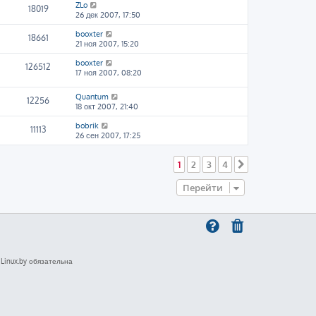
ZLo
18019
26 дек 2007, 17:50
booxter
18661
21 ноя 2007, 15:20
booxter
126512
17 ноя 2007, 08:20
Quantum
12256
18 окт 2007, 21:40
bobrik
11113
26 сен 2007, 17:25
1
2
3
4
След.
Перейти
inux.by обязательна