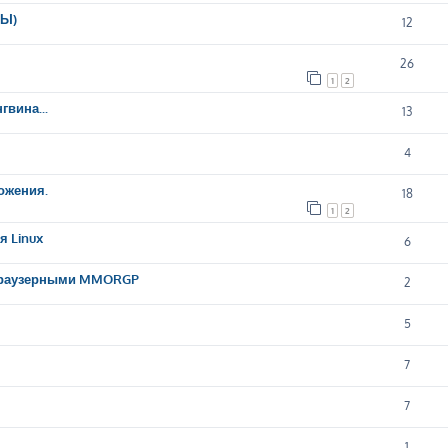
МЫ)
12
26
1
2
вина...
13
4
ожения.
18
1
2
я Linux
6
 браузерными MMORGP
2
5
7
7
1