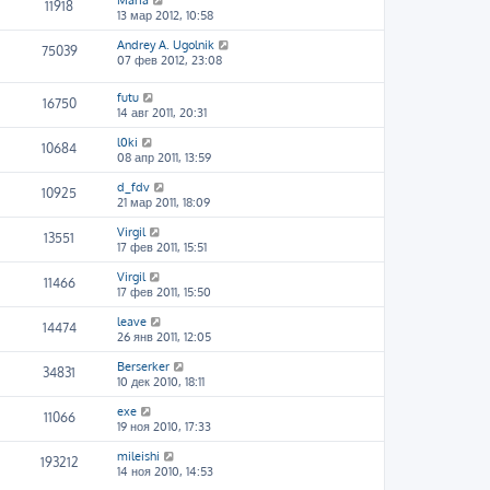
Maria
11918
13 мар 2012, 10:58
Andrey A. Ugolnik
75039
07 фев 2012, 23:08
futu
16750
14 авг 2011, 20:31
l0ki
10684
08 апр 2011, 13:59
d_fdv
10925
21 мар 2011, 18:09
Virgil
13551
17 фев 2011, 15:51
Virgil
11466
17 фев 2011, 15:50
leave
14474
26 янв 2011, 12:05
Berserker
34831
10 дек 2010, 18:11
exe
11066
19 ноя 2010, 17:33
mileishi
193212
14 ноя 2010, 14:53