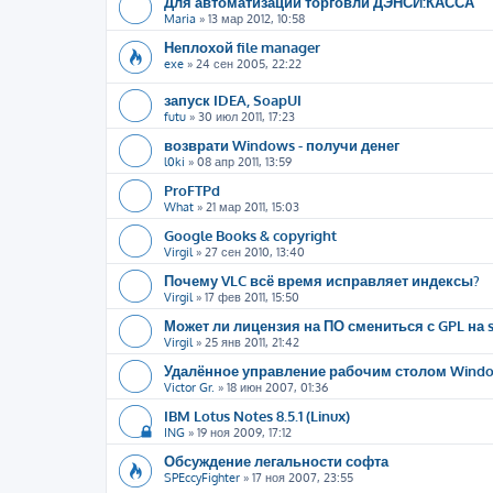
Для автоматизации торговли ДЭНСИ:КАССА
Maria
»
13 мар 2012, 10:58
Неплохой file manager
exe
»
24 сен 2005, 22:22
запуск IDEA, SoapUI
futu
»
30 июл 2011, 17:23
возврати Windows - получи денег
l0ki
»
08 апр 2011, 13:59
ProFTPd
What
»
21 мар 2011, 15:03
Google Books & copyright
Virgil
»
27 сен 2010, 13:40
Почему VLC всё время исправляет индексы?
Virgil
»
17 фев 2011, 15:50
Может ли лицензия на ПО смениться с GPL на 
Virgil
»
25 янв 2011, 21:42
Удалённое управление рабочим столом Window
Victor Gr.
»
18 июн 2007, 01:36
IBM Lotus Notes 8.5.1 (Linux)
ING
»
19 ноя 2009, 17:12
Обсуждение легальности софта
SPEccyFighter
»
17 ноя 2007, 23:55