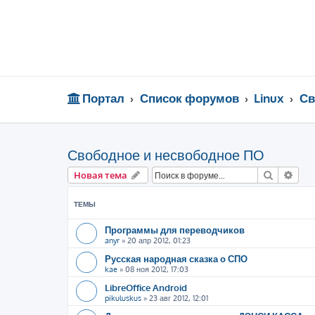
Портал
Список форумов
Linux
Св
Свободное и несвободное ПО
Поиск
Рас
Новая тема
ТЕМЫ
Программы для переводчиков
anyr
»
20 апр 2012, 01:23
Русская народная сказка о СПО
kae
»
08 ноя 2012, 17:03
LibreOffice Android
pikuluskus
»
23 авг 2012, 12:01