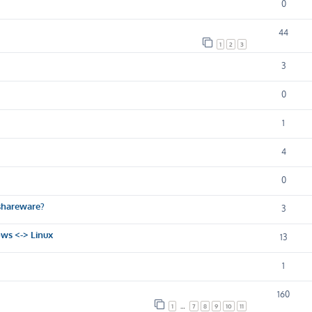
0
44
1
2
3
3
0
1
4
0
shareware?
3
s <-> Linux
13
1
160
1
…
7
8
9
10
11