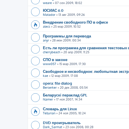
weare
»
07 сен 2009, 18:02
ЮСИАС 6.0
Matador
»
13 авг 2009, 09:26
Внедрение свободного ПО в офисе
alecs
»
25 мар 2009, 10:52
Программы для перевода
anyr
»
28 июн 2009, 00:34
Есть ли программа для сравнения текстовых
cherrybeach
»
20 апр 2009, 11:25
СПО в законе
www057
»
15 мар 2009, 17:30
Свободное и несвободное: любопытная экстр
kae
»
12 мар 2009, 17:08
opera: file dialog
Berserker
»
20 дек 2008, 05:54
Беларускі пераклад GPL
hlamer
»
17 ноя 2007, 14:34
Словарь для Linux
Tellurian
»
24 ноя 2005, 10:24
DVD проигрыватель
Dark_Sarmat
»
23 сен 2008, 00:28