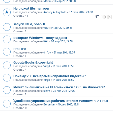
Последнее сообщение
Maria
«
13 мар 2012, 10:58
Неплохой file manager
Последнее сообщение
Andrey A. Ugolnik
«
07 фев 2012, 23:08
Ответы:
44
1
2
3
запуск IDEA, SoapUI
Последнее сообщение
futu
«
14 авг 2011, 20:31
Ответы:
3
возврати Windows - получи денег
Последнее сообщение
l0ki
«
08 апр 2011, 13:59
ProFTPd
Последнее сообщение
d_fdv
«
21 мар 2011, 18:09
Ответы:
1
Google Books & copyright
Последнее сообщение
Virgil
«
17 фев 2011, 15:51
Ответы:
4
Почему VLC всё время исправляет индексы?
Последнее сообщение
Virgil
«
17 фев 2011, 15:50
Может ли лицензия на ПО смениться с GPL на shareware?
Последнее сообщение
leave
«
26 янв 2011, 12:05
Ответы:
3
Удалённое управление рабочим столом Windows <-> Linux
Последнее сообщение
Berserker
«
10 дек 2010, 18:11
Ответы:
13