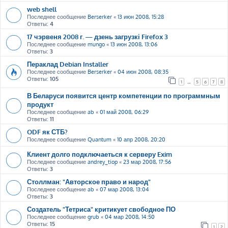
web shell
Последнее сообщение
Berserker
«
13 июн 2008, 15:28
Ответы:
4
17 чэрвеня 2008 г. — дзень загрузкі Firefox 3
Последнее сообщение
mungo
«
13 июн 2008, 13:06
Ответы:
3
Пераклад Debian Installer
Последнее сообщение
Berserker
«
04 июн 2008, 08:35
Ответы:
105
1
…
5
6
7
8
В Беларуси появится центр компетенции по программным
продукт
Последнее сообщение
ab
«
01 май 2008, 06:29
Ответы:
11
ODF як СТБ?
Последнее сообщение
Quantum
«
10 апр 2008, 20:20
Клиент долго подключаеться к серверу Exim
Последнее сообщение
andrey_tiop
«
23 мар 2008, 17:56
Ответы:
3
Столлман: "Авторское право и народ"
Последнее сообщение
ab
«
07 мар 2008, 13:04
Ответы:
3
Создатель "Тетриса" критикует свободное ПО
Последнее сообщение
grub
«
04 мар 2008, 14:50
Ответы:
15
1
2