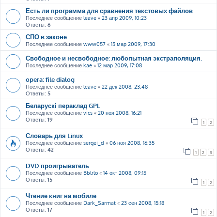
Есть ли программа для сравнения текстовых файлов
Последнее сообщение
leave
«
23 апр 2009, 10:23
Ответы:
6
СПО в законе
Последнее сообщение
www057
«
15 мар 2009, 17:30
Свободное и несвободное: любопытная экстраполяция.
Последнее сообщение
kae
«
12 мар 2009, 17:08
opera: file dialog
Последнее сообщение
leave
«
22 дек 2008, 23:48
Ответы:
5
Беларускі пераклад GPL
Последнее сообщение
vics
«
20 ноя 2008, 16:21
Ответы:
19
1
2
Словарь для Linux
Последнее сообщение
sergei_d
«
06 ноя 2008, 16:35
Ответы:
42
1
2
3
DVD проигрыватель
Последнее сообщение
Bblrlo
«
14 окт 2008, 09:15
Ответы:
15
1
2
Чтение книг на мобиле
Последнее сообщение
Dark_Sarmat
«
23 сен 2008, 15:18
Ответы:
17
1
2