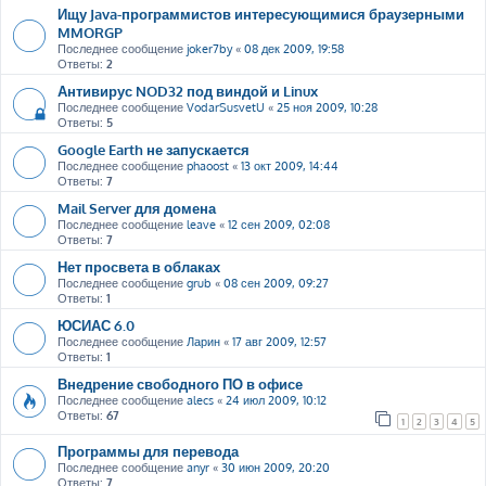
Ищу Java-программистов интересующимися браузерными
MMORGP
Последнее сообщение
joker7by
«
08 дек 2009, 19:58
Ответы:
2
Антивирус NOD32 под виндой и Linux
Последнее сообщение
VodarSusvetU
«
25 ноя 2009, 10:28
Ответы:
5
Google Earth не запускается
Последнее сообщение
phaoost
«
13 окт 2009, 14:44
Ответы:
7
Mail Server для домена
Последнее сообщение
leave
«
12 сен 2009, 02:08
Ответы:
7
Нет просвета в облаках
Последнее сообщение
grub
«
08 сен 2009, 09:27
Ответы:
1
ЮСИАС 6.0
Последнее сообщение
Ларин
«
17 авг 2009, 12:57
Ответы:
1
Внедрение свободного ПО в офисе
Последнее сообщение
alecs
«
24 июл 2009, 10:12
Ответы:
67
1
2
3
4
5
Программы для перевода
Последнее сообщение
anyr
«
30 июн 2009, 20:20
Ответы:
7