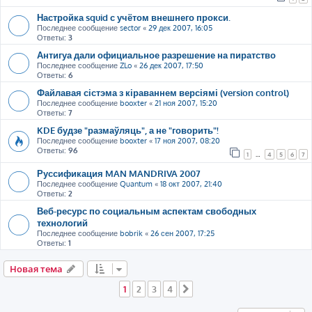
Настройка squid с учётом внешнего прокси.
Последнее сообщение
sector
«
29 дек 2007, 16:05
Ответы:
3
Антигуа дали официальное разрешение на пиратство
Последнее сообщение
ZLo
«
26 дек 2007, 17:50
Ответы:
6
Файлавая сістэма з кіраваннем версіямі (version control)
Последнее сообщение
booxter
«
21 ноя 2007, 15:20
Ответы:
7
KDE будзе "размаўляць", а не "говорить"!
Последнее сообщение
booxter
«
17 ноя 2007, 08:20
Ответы:
96
1
…
4
5
6
7
Руссификация MAN MANDRIVA 2007
Последнее сообщение
Quantum
«
18 окт 2007, 21:40
Ответы:
2
Веб-ресурс по социальным аспектам свободных
технологий
Последнее сообщение
bobrik
«
26 сен 2007, 17:25
Ответы:
1
Новая тема
1
2
3
4
След.