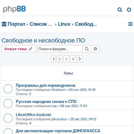
П
о
Портал
Список форумов
Linux
Свободное и несвободное ПО
и
с
Свободное и несвободное ПО
к
Поиск
Расширенный пои
Новая тема
1
2
3
4
След.
Темы
Программы для переводчиков
Последнее сообщение
Miadzum
«
05 сен 2015, 15:39
Ответы:
5
Русская народная сказка о СПО
Последнее сообщение
kae
«
08 ноя 2012, 17:03
LibreOffice Android
Последнее сообщение
pikuluskus
«
28 авг 2012, 09:12
Ответы:
4
Для автоматизации торговли ДЭНСИ:КАССА