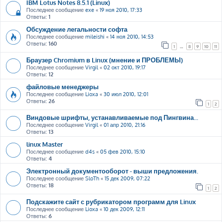
IBM Lotus Notes 8.5.1 (Linux)
Последнее сообщение
exe
«
19 ноя 2010, 17:33
Ответы:
1
Обсуждение легальности софта
Последнее сообщение
mileishi
«
14 ноя 2010, 14:53
Ответы:
160
1
…
8
9
10
11
Браузер Chromium в Linux (мнение и ПРОБЛЕМЫ)
Последнее сообщение
Virgil
«
02 окт 2010, 19:17
Ответы:
12
файловые менеджеры
Последнее сообщение
Lioxa
«
30 июл 2010, 12:01
Ответы:
26
1
2
Виндовые шрифты, устанавливаемые под Пингвина...
Последнее сообщение
Virgil
«
01 апр 2010, 21:16
Ответы:
13
linux Master
Последнее сообщение
d4s
«
05 фев 2010, 15:10
Ответы:
4
Электронный документооборот - выши предложения.
Последнее сообщение
SloTh
«
15 дек 2009, 07:22
Ответы:
18
1
2
Подскажите сайт с рубрикатором программ для Linux
Последнее сообщение
Lioxa
«
10 дек 2009, 12:11
Ответы:
6