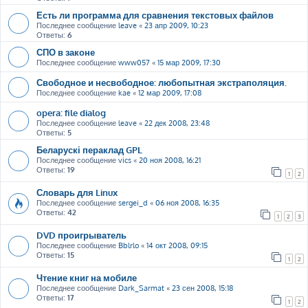
Есть ли программа для сравнения текстовых файлов
Последнее сообщение
leave
«
23 апр 2009, 10:23
Ответы:
6
СПО в законе
Последнее сообщение
www057
«
15 мар 2009, 17:30
Свободное и несвободное: любопытная экстраполяция.
Последнее сообщение
kae
«
12 мар 2009, 17:08
opera: file dialog
Последнее сообщение
leave
«
22 дек 2008, 23:48
Ответы:
5
Беларускі пераклад GPL
Последнее сообщение
vics
«
20 ноя 2008, 16:21
Ответы:
19
1
2
Словарь для Linux
Последнее сообщение
sergei_d
«
06 ноя 2008, 16:35
Ответы:
42
1
2
3
DVD проигрыватель
Последнее сообщение
Bblrlo
«
14 окт 2008, 09:15
Ответы:
15
1
2
Чтение книг на мобиле
Последнее сообщение
Dark_Sarmat
«
23 сен 2008, 15:18
Ответы:
17
1
2