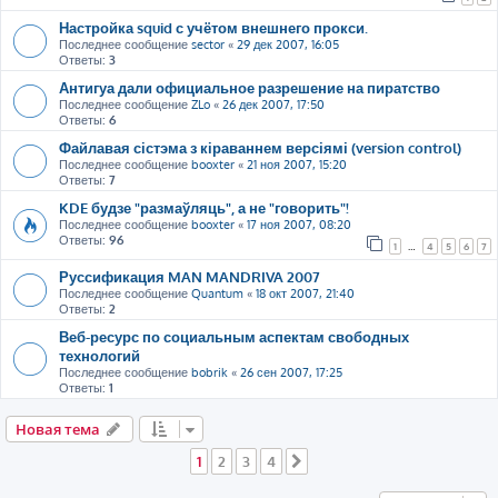
Настройка squid с учётом внешнего прокси.
Последнее сообщение
sector
«
29 дек 2007, 16:05
Ответы:
3
Антигуа дали официальное разрешение на пиратство
Последнее сообщение
ZLo
«
26 дек 2007, 17:50
Ответы:
6
Файлавая сістэма з кіраваннем версіямі (version control)
Последнее сообщение
booxter
«
21 ноя 2007, 15:20
Ответы:
7
KDE будзе "размаўляць", а не "говорить"!
Последнее сообщение
booxter
«
17 ноя 2007, 08:20
Ответы:
96
1
…
4
5
6
7
Руссификация MAN MANDRIVA 2007
Последнее сообщение
Quantum
«
18 окт 2007, 21:40
Ответы:
2
Веб-ресурс по социальным аспектам свободных
технологий
Последнее сообщение
bobrik
«
26 сен 2007, 17:25
Ответы:
1
Новая тема
1
2
3
4
След.