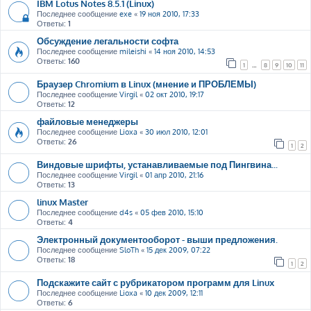
IBM Lotus Notes 8.5.1 (Linux)
Последнее сообщение
exe
«
19 ноя 2010, 17:33
Ответы:
1
Обсуждение легальности софта
Последнее сообщение
mileishi
«
14 ноя 2010, 14:53
Ответы:
160
1
…
8
9
10
11
Браузер Chromium в Linux (мнение и ПРОБЛЕМЫ)
Последнее сообщение
Virgil
«
02 окт 2010, 19:17
Ответы:
12
файловые менеджеры
Последнее сообщение
Lioxa
«
30 июл 2010, 12:01
Ответы:
26
1
2
Виндовые шрифты, устанавливаемые под Пингвина...
Последнее сообщение
Virgil
«
01 апр 2010, 21:16
Ответы:
13
linux Master
Последнее сообщение
d4s
«
05 фев 2010, 15:10
Ответы:
4
Электронный документооборот - выши предложения.
Последнее сообщение
SloTh
«
15 дек 2009, 07:22
Ответы:
18
1
2
Подскажите сайт с рубрикатором программ для Linux
Последнее сообщение
Lioxa
«
10 дек 2009, 12:11
Ответы:
6