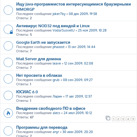
Ищу Java-программистов интересующимися браузерными
MMORGP
Последнее сообщение
joker7by
«
08 дек 2009, 19:58
Ответы:
2
Антивирус NOD32 под виндой и Linux
Последнее сообщение
VodarSusvetU
«
25 ноя 2009, 10:28
Ответы:
5
Google Earth не запускается
Последнее сообщение
phaoost
«
13 окт 2009, 14:44
Ответы:
7
Mail Server для домена
Последнее сообщение
leave
«
12 сен 2009, 02:08
Ответы:
7
Нет просвета в облаках
Последнее сообщение
grub
«
08 сен 2009, 09:27
Ответы:
1
ЮСИАС 6.0
Последнее сообщение
Ларин
«
17 авг 2009, 12:57
Ответы:
1
Внедрение свободного ПО в офисе
Последнее сообщение
alecs
«
24 июл 2009, 10:12
Ответы:
67
1
2
3
4
5
Программы для перевода
Последнее сообщение
anyr
«
30 июн 2009, 20:20
Ответы:
7