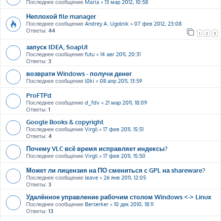
Последнее сообщение
Maria
«
13 мар 2012, 10:58
Неплохой file manager
Последнее сообщение
Andrey A. Ugolnik
«
07 фев 2012, 23:08
Ответы:
44
1
2
3
запуск IDEA, SoapUI
Последнее сообщение
futu
«
14 авг 2011, 20:31
Ответы:
3
возврати Windows - получи денег
Последнее сообщение
l0ki
«
08 апр 2011, 13:59
ProFTPd
Последнее сообщение
d_fdv
«
21 мар 2011, 18:09
Ответы:
1
Google Books & copyright
Последнее сообщение
Virgil
«
17 фев 2011, 15:51
Ответы:
4
Почему VLC всё время исправляет индексы?
Последнее сообщение
Virgil
«
17 фев 2011, 15:50
Может ли лицензия на ПО смениться с GPL на shareware?
Последнее сообщение
leave
«
26 янв 2011, 12:05
Ответы:
3
Удалённое управление рабочим столом Windows <-> Linux
Последнее сообщение
Berserker
«
10 дек 2010, 18:11
Ответы:
13