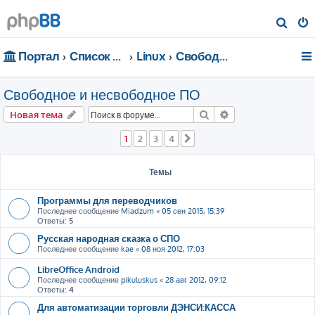
П
о
Портал
Список форумов
Linux
Свободное и несвободное ПО
и
с
Свободное и несвободное ПО
к
Поиск
Расширенный пои
Новая тема
1
2
3
4
След.
Темы
Программы для переводчиков
Последнее сообщение
Miadzum
«
05 сен 2015, 15:39
Ответы:
5
Русская народная сказка о СПО
Последнее сообщение
kae
«
08 ноя 2012, 17:03
LibreOffice Android
Последнее сообщение
pikuluskus
«
28 авг 2012, 09:12
Ответы:
4
Для автоматизации торговли ДЭНСИ:КАССА