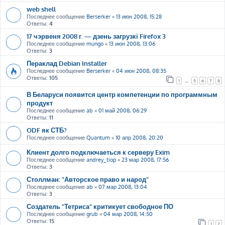
web shell
Последнее сообщение
Berserker
«
13 июн 2008, 15:28
Ответы:
4
17 чэрвеня 2008 г. — дзень загрузкі Firefox 3
Последнее сообщение
mungo
«
13 июн 2008, 13:06
Ответы:
3
Пераклад Debian Installer
Последнее сообщение
Berserker
«
04 июн 2008, 08:35
Ответы:
105
1
…
5
6
7
8
В Беларуси появится центр компетенции по программным
продукт
Последнее сообщение
ab
«
01 май 2008, 06:29
Ответы:
11
ODF як СТБ?
Последнее сообщение
Quantum
«
10 апр 2008, 20:20
Клиент долго подключаеться к серверу Exim
Последнее сообщение
andrey_tiop
«
23 мар 2008, 17:56
Ответы:
3
Столлман: "Авторское право и народ"
Последнее сообщение
ab
«
07 мар 2008, 13:04
Ответы:
3
Создатель "Тетриса" критикует свободное ПО
Последнее сообщение
grub
«
04 мар 2008, 14:50
Ответы:
15
1
2