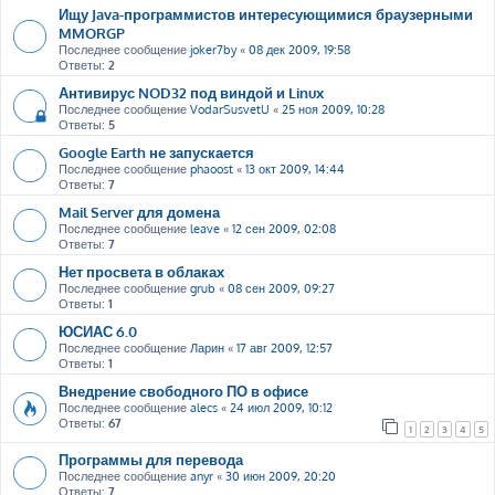
Ищу Java-программистов интересующимися браузерными
MMORGP
Последнее сообщение
joker7by
«
08 дек 2009, 19:58
Ответы:
2
Антивирус NOD32 под виндой и Linux
Последнее сообщение
VodarSusvetU
«
25 ноя 2009, 10:28
Ответы:
5
Google Earth не запускается
Последнее сообщение
phaoost
«
13 окт 2009, 14:44
Ответы:
7
Mail Server для домена
Последнее сообщение
leave
«
12 сен 2009, 02:08
Ответы:
7
Нет просвета в облаках
Последнее сообщение
grub
«
08 сен 2009, 09:27
Ответы:
1
ЮСИАС 6.0
Последнее сообщение
Ларин
«
17 авг 2009, 12:57
Ответы:
1
Внедрение свободного ПО в офисе
Последнее сообщение
alecs
«
24 июл 2009, 10:12
Ответы:
67
1
2
3
4
5
Программы для перевода
Последнее сообщение
anyr
«
30 июн 2009, 20:20
Ответы:
7