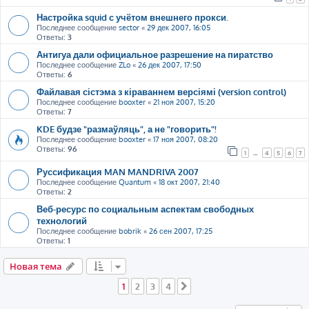
Настройка squid с учётом внешнего прокси.
Последнее сообщение
sector
«
29 дек 2007, 16:05
Ответы:
3
Антигуа дали официальное разрешение на пиратство
Последнее сообщение
ZLo
«
26 дек 2007, 17:50
Ответы:
6
Файлавая сістэма з кіраваннем версіямі (version control)
Последнее сообщение
booxter
«
21 ноя 2007, 15:20
Ответы:
7
KDE будзе "размаўляць", а не "говорить"!
Последнее сообщение
booxter
«
17 ноя 2007, 08:20
Ответы:
96
1
…
4
5
6
7
Руссификация MAN MANDRIVA 2007
Последнее сообщение
Quantum
«
18 окт 2007, 21:40
Ответы:
2
Веб-ресурс по социальным аспектам свободных
технологий
Последнее сообщение
bobrik
«
26 сен 2007, 17:25
Ответы:
1
Новая тема
1
2
3
4
След.