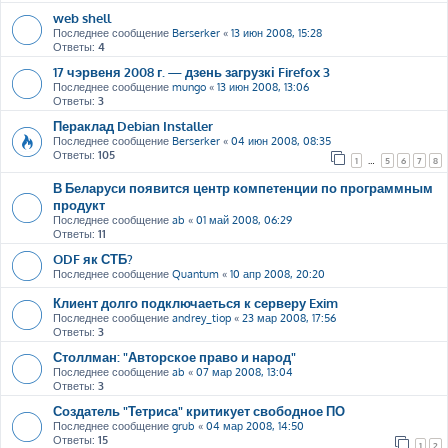
web shell
Последнее сообщение
Berserker
«
13 июн 2008, 15:28
Ответы:
4
17 чэрвеня 2008 г. — дзень загрузкі Firefox 3
Последнее сообщение
mungo
«
13 июн 2008, 13:06
Ответы:
3
Пераклад Debian Installer
Последнее сообщение
Berserker
«
04 июн 2008, 08:35
Ответы:
105
1
…
5
6
7
8
В Беларуси появится центр компетенции по программным
продукт
Последнее сообщение
ab
«
01 май 2008, 06:29
Ответы:
11
ODF як СТБ?
Последнее сообщение
Quantum
«
10 апр 2008, 20:20
Клиент долго подключаеться к серверу Exim
Последнее сообщение
andrey_tiop
«
23 мар 2008, 17:56
Ответы:
3
Столлман: "Авторское право и народ"
Последнее сообщение
ab
«
07 мар 2008, 13:04
Ответы:
3
Создатель "Тетриса" критикует свободное ПО
Последнее сообщение
grub
«
04 мар 2008, 14:50
Ответы:
15
1
2