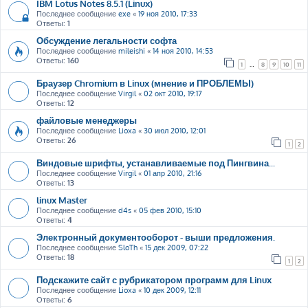
IBM Lotus Notes 8.5.1 (Linux)
Последнее сообщение
exe
«
19 ноя 2010, 17:33
Ответы:
1
Обсуждение легальности софта
Последнее сообщение
mileishi
«
14 ноя 2010, 14:53
Ответы:
160
1
…
8
9
10
11
Браузер Chromium в Linux (мнение и ПРОБЛЕМЫ)
Последнее сообщение
Virgil
«
02 окт 2010, 19:17
Ответы:
12
файловые менеджеры
Последнее сообщение
Lioxa
«
30 июл 2010, 12:01
Ответы:
26
1
2
Виндовые шрифты, устанавливаемые под Пингвина...
Последнее сообщение
Virgil
«
01 апр 2010, 21:16
Ответы:
13
linux Master
Последнее сообщение
d4s
«
05 фев 2010, 15:10
Ответы:
4
Электронный документооборот - выши предложения.
Последнее сообщение
SloTh
«
15 дек 2009, 07:22
Ответы:
18
1
2
Подскажите сайт с рубрикатором программ для Linux
Последнее сообщение
Lioxa
«
10 дек 2009, 12:11
Ответы:
6