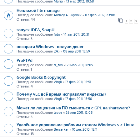
Последнее сообщение
Maria
«
13 мар 2012, 10:58
Неплохой file manager
Последнее сообщение
Andrey A. Ugolnik
«
07 фев 2012, 23:08
Ответы:
44
1
2
3
запуск IDEA, SoapUI
Последнее сообщение
futu
«
14 авг 2011, 20:31
Ответы:
3
возврати Windows - получи денег
Последнее сообщение
l0ki
«
08 апр 2011, 13:59
ProFTPd
Последнее сообщение
d_fdv
«
21 мар 2011, 18:09
Ответы:
1
Google Books & copyright
Последнее сообщение
Virgil
«
17 фев 2011, 15:51
Ответы:
4
Почему VLC всё время исправляет индексы?
Последнее сообщение
Virgil
«
17 фев 2011, 15:50
Может ли лицензия на ПО смениться с GPL на shareware?
Последнее сообщение
leave
«
26 янв 2011, 12:05
Ответы:
3
Удалённое управление рабочим столом Windows <-> Linux
Последнее сообщение
Berserker
«
10 дек 2010, 18:11
Ответы:
13