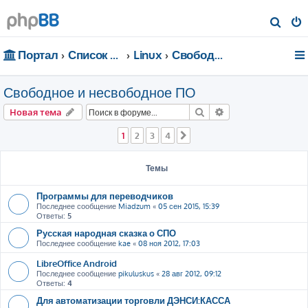
П
о
Портал
Список форумов
Linux
Свободное и несвободное ПО
и
с
Свободное и несвободное ПО
к
Поиск
Расширенный пои
Новая тема
1
2
3
4
След.
Темы
Программы для переводчиков
Последнее сообщение
Miadzum
«
05 сен 2015, 15:39
Ответы:
5
Русская народная сказка о СПО
Последнее сообщение
kae
«
08 ноя 2012, 17:03
LibreOffice Android
Последнее сообщение
pikuluskus
«
28 авг 2012, 09:12
Ответы:
4
Для автоматизации торговли ДЭНСИ:КАССА