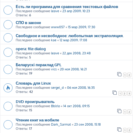
Есть ли программа для сравнения текстовых файлов
Последнее сообщение
leave
«
23 апр 2009, 10:23
Ответы:
6
СПО в законе
Последнее сообщение
www057
«
15 мар 2009, 17:30
Свободное и несвободное: любопытная экстраполяция.
Последнее сообщение
kae
«
12 мар 2009, 17:08
opera: file dialog
Последнее сообщение
leave
«
22 дек 2008, 23:48
Ответы:
5
Беларускі пераклад GPL
Последнее сообщение
vics
«
20 ноя 2008, 16:21
Ответы:
19
1
2
Словарь для Linux
Последнее сообщение
sergei_d
«
06 ноя 2008, 16:35
Ответы:
42
1
2
3
DVD проигрыватель
Последнее сообщение
Bblrlo
«
14 окт 2008, 09:15
Ответы:
15
1
2
Чтение книг на мобиле
Последнее сообщение
Dark_Sarmat
«
23 сен 2008, 15:18
Ответы:
17
1
2