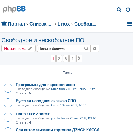
П
о
Портал
Список форумов
Linux
Свободное и несвободное ПО
и
с
Свободное и несвободное ПО
к
Поиск
Расширенный пои
Новая тема
1
2
3
4
След.
Темы
Программы для переводчиков
Последнее сообщение
Miadzum
«
05 сен 2015, 15:39
Ответы:
5
Русская народная сказка о СПО
Последнее сообщение
kae
«
08 ноя 2012, 17:03
LibreOffice Android
Последнее сообщение
pikuluskus
«
28 авг 2012, 09:12
Ответы:
4
Для автоматизации торговли ДЭНСИ:КАССА