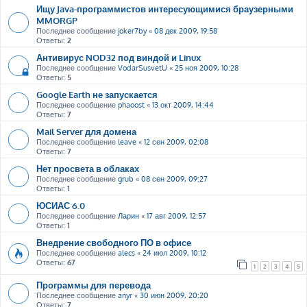
Ищу Java-программистов интересующимися браузерными
MMORGP
Последнее сообщение
joker7by
«
08 дек 2009, 19:58
Ответы:
2
Антивирус NOD32 под виндой и Linux
Последнее сообщение
VodarSusvetU
«
25 ноя 2009, 10:28
Ответы:
5
Google Earth не запускается
Последнее сообщение
phaoost
«
13 окт 2009, 14:44
Ответы:
7
Mail Server для домена
Последнее сообщение
leave
«
12 сен 2009, 02:08
Ответы:
7
Нет просвета в облаках
Последнее сообщение
grub
«
08 сен 2009, 09:27
Ответы:
1
ЮСИАС 6.0
Последнее сообщение
Ларин
«
17 авг 2009, 12:57
Ответы:
1
Внедрение свободного ПО в офисе
Последнее сообщение
alecs
«
24 июл 2009, 10:12
Ответы:
67
1
2
3
4
5
Программы для перевода
Последнее сообщение
anyr
«
30 июн 2009, 20:20
Ответы:
7