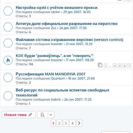
Настройка squid с учётом внешнего прокси.
Последнее сообщение
sector
«
29 дек 2007, 16:05
Ответы:
3
Антигуа дали официальное разрешение на пиратство
Последнее сообщение
ZLo
«
26 дек 2007, 17:50
Ответы:
6
Файлавая сістэма з кіраваннем версіямі (version control)
Последнее сообщение
booxter
«
21 ноя 2007, 15:20
Ответы:
7
KDE будзе "размаўляць", а не "говорить"!
Последнее сообщение
booxter
«
17 ноя 2007, 08:20
Ответы:
96
1
…
4
5
6
7
Руссификация MAN MANDRIVA 2007
Последнее сообщение
Quantum
«
18 окт 2007, 21:40
Ответы:
2
Веб-ресурс по социальным аспектам свободных
технологий
Последнее сообщение
bobrik
«
26 сен 2007, 17:25
Ответы:
1
Новая тема
1
2
3
4
След.