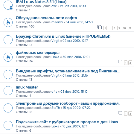
IBM Lotus Notes 8.5.1 (Linux)
Последнее сообщение
exe
«
19 ноя 2010, 17:33
Ответы:
1
Обсуждение легальности софта
Последнее сообщение
mileishi
«
14 ноя 2010, 14:53
Ответы:
160
1
…
8
9
10
11
Браузер Chromium в Linux (мнение и ПРОБЛЕМЫ)
Последнее сообщение
Virgil
«
02 окт 2010, 19:17
Ответы:
12
файловые менеджеры
Последнее сообщение
Lioxa
«
30 июл 2010, 12:01
Ответы:
26
1
2
Виндовые шрифты, устанавливаемые под Пингвина...
Последнее сообщение
Virgil
«
01 апр 2010, 21:16
Ответы:
13
linux Master
Последнее сообщение
d4s
«
05 фев 2010, 15:10
Ответы:
4
Электронный документооборот - выши предложения.
Последнее сообщение
SloTh
«
15 дек 2009, 07:22
Ответы:
18
1
2
Подскажите сайт с рубрикатором программ для Linux
Последнее сообщение
Lioxa
«
10 дек 2009, 12:11
Ответы:
6