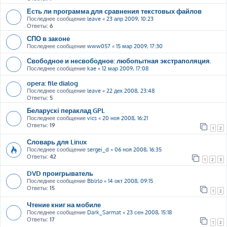
Есть ли программа для сравнения текстовых файлов
Последнее сообщение
leave
«
23 апр 2009, 10:23
Ответы:
6
СПО в законе
Последнее сообщение
www057
«
15 мар 2009, 17:30
Свободное и несвободное: любопытная экстраполяция.
Последнее сообщение
kae
«
12 мар 2009, 17:08
opera: file dialog
Последнее сообщение
leave
«
22 дек 2008, 23:48
Ответы:
5
Беларускі пераклад GPL
Последнее сообщение
vics
«
20 ноя 2008, 16:21
Ответы:
19
1
2
Словарь для Linux
Последнее сообщение
sergei_d
«
06 ноя 2008, 16:35
Ответы:
42
1
2
3
DVD проигрыватель
Последнее сообщение
Bblrlo
«
14 окт 2008, 09:15
Ответы:
15
1
2
Чтение книг на мобиле
Последнее сообщение
Dark_Sarmat
«
23 сен 2008, 15:18
Ответы:
17
1
2