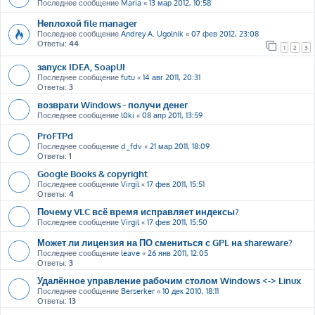
Последнее сообщение
Maria
«
13 мар 2012, 10:58
Неплохой file manager
Последнее сообщение
Andrey A. Ugolnik
«
07 фев 2012, 23:08
Ответы:
44
1
2
3
запуск IDEA, SoapUI
Последнее сообщение
futu
«
14 авг 2011, 20:31
Ответы:
3
возврати Windows - получи денег
Последнее сообщение
l0ki
«
08 апр 2011, 13:59
ProFTPd
Последнее сообщение
d_fdv
«
21 мар 2011, 18:09
Ответы:
1
Google Books & copyright
Последнее сообщение
Virgil
«
17 фев 2011, 15:51
Ответы:
4
Почему VLC всё время исправляет индексы?
Последнее сообщение
Virgil
«
17 фев 2011, 15:50
Может ли лицензия на ПО смениться с GPL на shareware?
Последнее сообщение
leave
«
26 янв 2011, 12:05
Ответы:
3
Удалённое управление рабочим столом Windows <-> Linux
Последнее сообщение
Berserker
«
10 дек 2010, 18:11
Ответы:
13