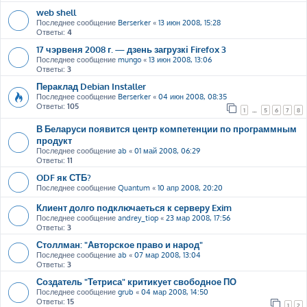
web shell
Последнее сообщение
Berserker
«
13 июн 2008, 15:28
Ответы:
4
17 чэрвеня 2008 г. — дзень загрузкі Firefox 3
Последнее сообщение
mungo
«
13 июн 2008, 13:06
Ответы:
3
Пераклад Debian Installer
Последнее сообщение
Berserker
«
04 июн 2008, 08:35
Ответы:
105
1
…
5
6
7
8
В Беларуси появится центр компетенции по программным
продукт
Последнее сообщение
ab
«
01 май 2008, 06:29
Ответы:
11
ODF як СТБ?
Последнее сообщение
Quantum
«
10 апр 2008, 20:20
Клиент долго подключаеться к серверу Exim
Последнее сообщение
andrey_tiop
«
23 мар 2008, 17:56
Ответы:
3
Столлман: "Авторское право и народ"
Последнее сообщение
ab
«
07 мар 2008, 13:04
Ответы:
3
Создатель "Тетриса" критикует свободное ПО
Последнее сообщение
grub
«
04 мар 2008, 14:50
Ответы:
15
1
2