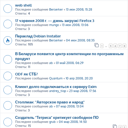
web shell
Последнее сообщение
Berserker
«
13 июн 2008, 15:28
Ответы:
4
17 чэрвеня 2008 г. — дзень загрузкі Firefox 3
Последнее сообщение
mungo
«
13 июн 2008, 13:06
Ответы:
3
Пераклад Debian Installer
Последнее сообщение
Berserker
«
04 июн 2008, 08:35
Ответы:
105
1
…
5
6
7
8
В Беларуси появится центр компетенции по программным
продукт
Последнее сообщение
ab
«
01 май 2008, 06:29
Ответы:
11
ODF як СТБ?
Последнее сообщение
Quantum
«
10 апр 2008, 20:20
Клиент долго подключаеться к серверу Exim
Последнее сообщение
andrey_tiop
«
23 мар 2008, 17:56
Ответы:
3
Столлман: "Авторское право и народ"
Последнее сообщение
ab
«
07 мар 2008, 13:04
Ответы:
3
Создатель "Тетриса" критикует свободное ПО
Последнее сообщение
grub
«
04 мар 2008, 14:50
Ответы:
15
1
2