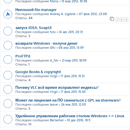
Последнее сообщение
Maria
«
13 мар 2012, 10:58
Неплохой file manager
Последнее сообщение
Andrey A. Ugolnik
«
07 фев 2012, 23:08
Ответы:
44
1
2
3
запуск IDEA, SoapUI
Последнее сообщение
futu
«
14 авг 2011, 20:31
Ответы:
3
возврати Windows - получи денег
Последнее сообщение
l0ki
«
08 апр 2011, 13:59
ProFTPd
Последнее сообщение
d_fdv
«
21 мар 2011, 18:09
Ответы:
1
Google Books & copyright
Последнее сообщение
Virgil
«
17 фев 2011, 15:51
Ответы:
4
Почему VLC всё время исправляет индексы?
Последнее сообщение
Virgil
«
17 фев 2011, 15:50
Может ли лицензия на ПО смениться с GPL на shareware?
Последнее сообщение
leave
«
26 янв 2011, 12:05
Ответы:
3
Удалённое управление рабочим столом Windows <-> Linux
Последнее сообщение
Berserker
«
10 дек 2010, 18:11
Ответы:
13