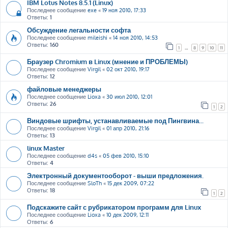
IBM Lotus Notes 8.5.1 (Linux)
Последнее сообщение
exe
«
19 ноя 2010, 17:33
Ответы:
1
Обсуждение легальности софта
Последнее сообщение
mileishi
«
14 ноя 2010, 14:53
Ответы:
160
1
…
8
9
10
11
Браузер Chromium в Linux (мнение и ПРОБЛЕМЫ)
Последнее сообщение
Virgil
«
02 окт 2010, 19:17
Ответы:
12
файловые менеджеры
Последнее сообщение
Lioxa
«
30 июл 2010, 12:01
Ответы:
26
1
2
Виндовые шрифты, устанавливаемые под Пингвина...
Последнее сообщение
Virgil
«
01 апр 2010, 21:16
Ответы:
13
linux Master
Последнее сообщение
d4s
«
05 фев 2010, 15:10
Ответы:
4
Электронный документооборот - выши предложения.
Последнее сообщение
SloTh
«
15 дек 2009, 07:22
Ответы:
18
1
2
Подскажите сайт с рубрикатором программ для Linux
Последнее сообщение
Lioxa
«
10 дек 2009, 12:11
Ответы:
6