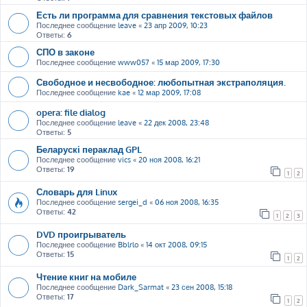
Есть ли программа для сравнения текстовых файлов
Последнее сообщение
leave
«
23 апр 2009, 10:23
Ответы:
6
СПО в законе
Последнее сообщение
www057
«
15 мар 2009, 17:30
Свободное и несвободное: любопытная экстраполяция.
Последнее сообщение
kae
«
12 мар 2009, 17:08
opera: file dialog
Последнее сообщение
leave
«
22 дек 2008, 23:48
Ответы:
5
Беларускі пераклад GPL
Последнее сообщение
vics
«
20 ноя 2008, 16:21
Ответы:
19
1
2
Словарь для Linux
Последнее сообщение
sergei_d
«
06 ноя 2008, 16:35
Ответы:
42
1
2
3
DVD проигрыватель
Последнее сообщение
Bblrlo
«
14 окт 2008, 09:15
Ответы:
15
1
2
Чтение книг на мобиле
Последнее сообщение
Dark_Sarmat
«
23 сен 2008, 15:18
Ответы:
17
1
2