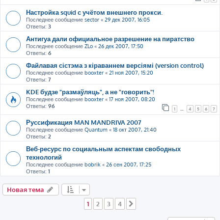
Настройка squid с учётом внешнего прокси.
Последнее сообщение
sector
«
29 дек 2007, 16:05
Ответы:
3
Антигуа дали официальное разрешение на пиратство
Последнее сообщение
ZLo
«
26 дек 2007, 17:50
Ответы:
6
Файлавая сістэма з кіраваннем версіямі (version control)
Последнее сообщение
booxter
«
21 ноя 2007, 15:20
Ответы:
7
KDE будзе "размаўляць", а не "говорить"!
Последнее сообщение
booxter
«
17 ноя 2007, 08:20
Ответы:
96
1
…
4
5
6
7
Руссификация MAN MANDRIVA 2007
Последнее сообщение
Quantum
«
18 окт 2007, 21:40
Ответы:
2
Веб-ресурс по социальным аспектам свободных
технологий
Последнее сообщение
bobrik
«
26 сен 2007, 17:25
Ответы:
1
Новая тема
1
2
3
4
След.