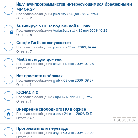
Ищу Java-программистов интересующимися браузерными
MMORGP
Последнее сообщение
joker7by
«
08 дек 2009, 19:58
Ответы:
2
Антивирус NOD32 под виндой и Linux
Последнее сообщение
VodarSusvetU
«
25 ноя 2009, 10:28
Ответы:
5
Google Earth не запускается
Последнее сообщение
phaoost
«
13 окт 2009, 14:44
Ответы:
7
Mail Server для домена
Последнее сообщение
leave
«
12 сен 2009, 02:08
Ответы:
7
Нет просвета в облаках
Последнее сообщение
grub
«
08 сен 2009, 09:27
Ответы:
1
ЮСИАС 6.0
Последнее сообщение
Ларин
«
17 авг 2009, 12:57
Ответы:
1
Внедрение свободного ПО в офисе
Последнее сообщение
alecs
«
24 июл 2009, 10:12
Ответы:
67
1
2
3
4
5
Программы для перевода
Последнее сообщение
anyr
«
30 июн 2009, 20:20
Ответы:
7