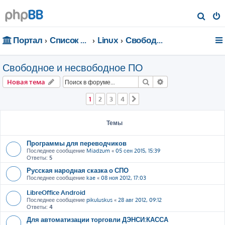
П
о
Портал
Список форумов
Linux
Свободное и несвободное ПО
и
с
Свободное и несвободное ПО
к
Поиск
Расширенный пои
Новая тема
1
2
3
4
След.
Темы
Программы для переводчиков
Последнее сообщение
Miadzum
«
05 сен 2015, 15:39
Ответы:
5
Русская народная сказка о СПО
Последнее сообщение
kae
«
08 ноя 2012, 17:03
LibreOffice Android
Последнее сообщение
pikuluskus
«
28 авг 2012, 09:12
Ответы:
4
Для автоматизации торговли ДЭНСИ:КАССА