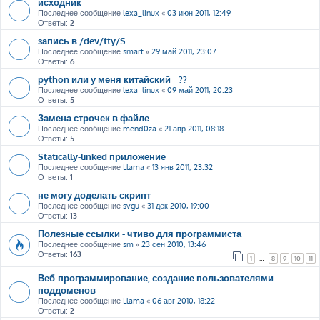
исходник
Последнее сообщение
lexa_linux
«
03 июн 2011, 12:49
Ответы:
2
запись в /dev/tty/S...
Последнее сообщение
smart
«
29 май 2011, 23:07
Ответы:
6
python или у меня китайский =??
Последнее сообщение
lexa_linux
«
09 май 2011, 20:23
Ответы:
5
Замена строчек в файле
Последнее сообщение
mend0za
«
21 апр 2011, 08:18
Ответы:
5
Statically-linked приложение
Последнее сообщение
Llama
«
13 янв 2011, 23:32
Ответы:
1
не могу доделать скрипт
Последнее сообщение
svgu
«
31 дек 2010, 19:00
Ответы:
13
Полезные ссылки - чтиво для программиста
Последнее сообщение
sm
«
23 сен 2010, 13:46
Ответы:
163
1
…
8
9
10
11
Веб-программирование, создание пользователями
поддоменов
Последнее сообщение
Llama
«
06 авг 2010, 18:22
Ответы:
2