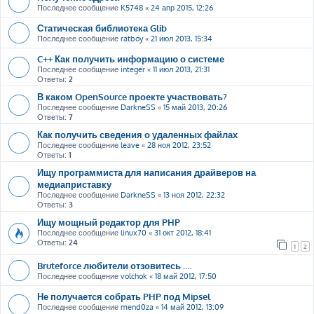
Последнее сообщение
K5748
«
24 апр 2015, 12:26
Статическая библиотека Glib
Последнее сообщение
ratboy
«
21 июл 2013, 15:34
C++ Как получить информацию о системе
Последнее сообщение
integer
«
11 июл 2013, 21:31
Ответы:
2
В каком OpenSource проекте участвовать?
Последнее сообщение
DarkneSS
«
15 май 2013, 20:26
Ответы:
7
Как получить сведения о удаленных файлах
Последнее сообщение
leave
«
28 ноя 2012, 23:52
Ответы:
1
Ищу программиста для написания драйверов на
медиаприставку
Последнее сообщение
DarkneSS
«
13 ноя 2012, 22:32
Ответы:
3
Ищу мощный редактор для PHP
Последнее сообщение
linux70
«
31 окт 2012, 18:41
Ответы:
24
1
2
Bruteforce любители отзовитесь ....
Последнее сообщение
volchok
«
18 май 2012, 17:50
Не получается собрать PHP под Mipsel
Последнее сообщение
mend0za
«
14 май 2012, 13:09