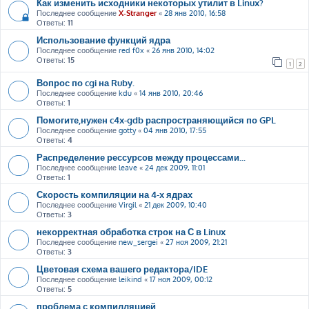
Как изменить исходники некоторых утилит в Linux?
Последнее сообщение
X-Stranger
«
28 янв 2010, 16:58
Ответы:
11
Использование функций ядра
Последнее сообщение
red f0x
«
26 янв 2010, 14:02
Ответы:
15
1
2
Вопрос по cgi на Ruby.
Последнее сообщение
kdu
«
14 янв 2010, 20:46
Ответы:
1
Помогите,нужен c4x-gdb распространяющийся по GPL
Последнее сообщение
gotty
«
04 янв 2010, 17:55
Ответы:
4
Распределение рессурсов между процессами...
Последнее сообщение
leave
«
24 дек 2009, 11:01
Ответы:
1
Скорость компиляции на 4-х ядрах
Последнее сообщение
Virgil
«
21 дек 2009, 10:40
Ответы:
3
некорректная обработка строк на С в Linux
Последнее сообщение
new_sergei
«
27 ноя 2009, 21:21
Ответы:
3
Цветовая схема вашего редактора/IDE
Последнее сообщение
leikind
«
17 ноя 2009, 00:12
Ответы:
5
проблема с компилляцией