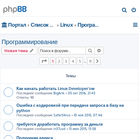
П
о
Портал
Список форумов
Linux
Программирование
и
с
Программирование
к
Поиск
Расширенный пои
Новая тема
Страница
1
из
11
1
2
3
4
5
11
…
След.
Темы
Как начать работать Linux Developer'oм
Последнее сообщение
BigArik
«
05 окт 2016, 21:45
Ответы:
10
Ошибка с кодировкой при передаче запроса в базу на
python
Последнее сообщение
Safer54rus
«
10 ноя 2015, 07:46
требуется доработать программу за деньги
Последнее сообщение
in37usd
«
13 июн 2015, 13:58
Получение адреса