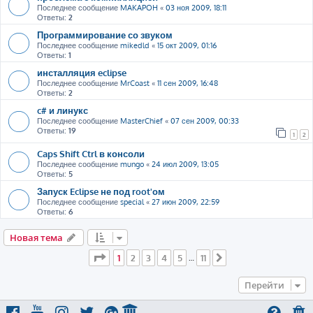
Последнее сообщение
MAKAPOH
«
03 ноя 2009, 18:11
Ответы:
2
Программирование со звуком
Последнее сообщение
mikedld
«
15 окт 2009, 01:16
Ответы:
1
инсталляция eclipse
Последнее сообщение
MrCoast
«
11 сен 2009, 16:48
Ответы:
2
c# и линукс
Последнее сообщение
MasterChief
«
07 сен 2009, 00:33
Ответы:
19
1
2
Caps Shift Ctrl в консоли
Последнее сообщение
mungo
«
24 июл 2009, 13:05
Ответы:
5
Запуск Eclipse не под root'ом
Последнее сообщение
special
«
27 июн 2009, 22:59
Ответы:
6
Новая тема
Страница
1
из
11
1
2
3
4
5
11
…
След.
Перейти