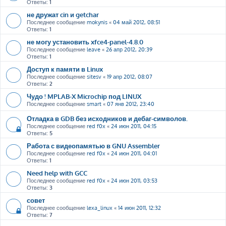
Ответы:
1
не дружат cin и getchar
Последнее сообщение
mokynis
«
04 май 2012, 08:51
Ответы:
1
не могу установить xfce4-panel-4.8.0
Последнее сообщение
leave
«
26 апр 2012, 20:39
Ответы:
1
Доступ к памяти в Linux
Последнее сообщение
sitesv
«
19 апр 2012, 08:07
Ответы:
2
Чудо ! MPLAB-X Microchip под LINUX
Последнее сообщение
smart
«
07 янв 2012, 23:40
Отладка в GDB без исходников и дебаг-символов.
Последнее сообщение
red f0x
«
24 июн 2011, 04:15
Ответы:
5
Работа с видеопамятью в GNU Assembler
Последнее сообщение
red f0x
«
24 июн 2011, 04:01
Ответы:
1
Need help with GCC
Последнее сообщение
red f0x
«
24 июн 2011, 03:53
Ответы:
3
совет
Последнее сообщение
lexa_linux
«
14 июн 2011, 12:32
Ответы:
7