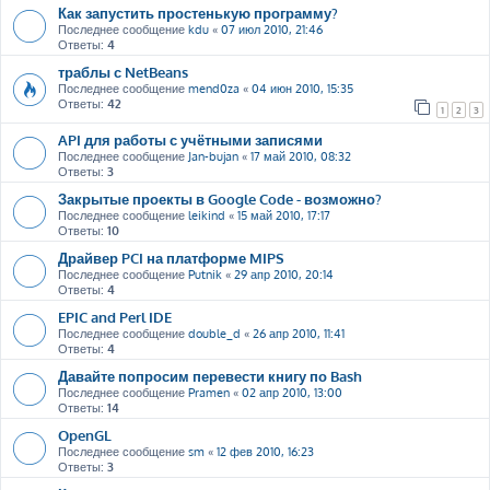
Как запустить простенькую программу?
Последнее сообщение
kdu
«
07 июл 2010, 21:46
Ответы:
4
траблы с NetBeans
Последнее сообщение
mend0za
«
04 июн 2010, 15:35
Ответы:
42
1
2
3
API для работы с учётными записями
Последнее сообщение
Jan-bujan
«
17 май 2010, 08:32
Ответы:
3
Закрытые проекты в Google Code - возможно?
Последнее сообщение
leikind
«
15 май 2010, 17:17
Ответы:
10
Драйвер PCI на платформе MIPS
Последнее сообщение
Putnik
«
29 апр 2010, 20:14
Ответы:
4
EPIC and Perl IDE
Последнее сообщение
double_d
«
26 апр 2010, 11:41
Ответы:
4
Давайте попросим перевести книгу по Bash
Последнее сообщение
Pramen
«
02 апр 2010, 13:00
Ответы:
14
OpenGL
Последнее сообщение
sm
«
12 фев 2010, 16:23
Ответы:
3