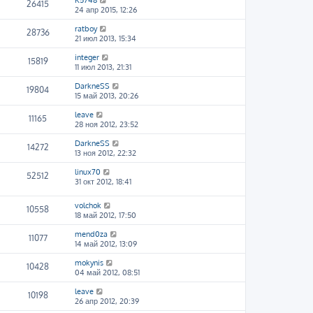
K5748
26415
24 апр 2015, 12:26
ratboy
28736
21 июл 2013, 15:34
integer
15819
11 июл 2013, 21:31
DarkneSS
19804
15 май 2013, 20:26
leave
11165
28 ноя 2012, 23:52
DarkneSS
14272
13 ноя 2012, 22:32
linux70
52512
31 окт 2012, 18:41
volchok
10558
18 май 2012, 17:50
mend0za
11077
14 май 2012, 13:09
mokynis
10428
04 май 2012, 08:51
leave
10198
26 апр 2012, 20:39