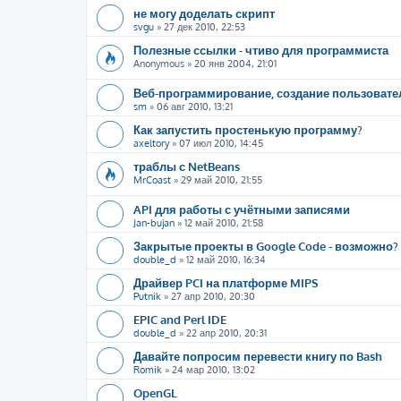
не могу доделать скрипт
svgu
»
27 дек 2010, 22:53
Полезные ссылки - чтиво для программиста
Anonymous
»
20 янв 2004, 21:01
Веб-программирование, создание пользоват
sm
»
06 авг 2010, 13:21
Как запустить простенькую программу?
axeltory
»
07 июл 2010, 14:45
траблы с NetBeans
MrCoast
»
29 май 2010, 21:55
API для работы с учётными записями
Jan-bujan
»
12 май 2010, 21:58
Закрытые проекты в Google Code - возможно?
double_d
»
12 май 2010, 16:34
Драйвер PCI на платформе MIPS
Putnik
»
27 апр 2010, 20:30
EPIC and Perl IDE
double_d
»
22 апр 2010, 20:31
Давайте попросим перевести книгу по Bash
Romik
»
24 мар 2010, 13:02
OpenGL