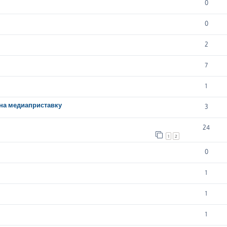
0
0
2
7
1
на медиаприставку
3
24
1
2
0
1
1
1