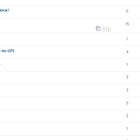
inux?
11
15
1
2
1
 по GPL
4
.
1
3
3
5
2
1