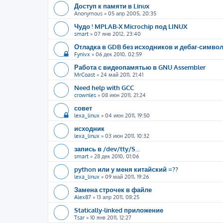
Доступ к памяти в Linux
Anonymous
»
05 апр 2005, 20:35
Чудо ! MPLAB-X Microchip под LINUX
smart
»
07 янв 2012, 23:40
Отладка в GDB без исходников и дебаг-символ
Fynivx
»
06 дек 2010, 02:59
Работа с видеопамятью в GNU Assembler
MrCoast
»
24 май 2011, 21:41
Need help with GCC
crownles
»
08 июн 2011, 21:24
совет
lexa_linux
»
04 июн 2011, 19:50
исходник
lexa_linux
»
03 июн 2011, 10:32
запись в /dev/tty/S...
smart
»
28 дек 2010, 01:06
python или у меня китайский =??
lexa_linux
»
09 май 2011, 19:26
Замена строчек в файле
Alex87
»
13 апр 2011, 08:25
Statically-linked приложение
Tsar
»
10 янв 2011, 12:27