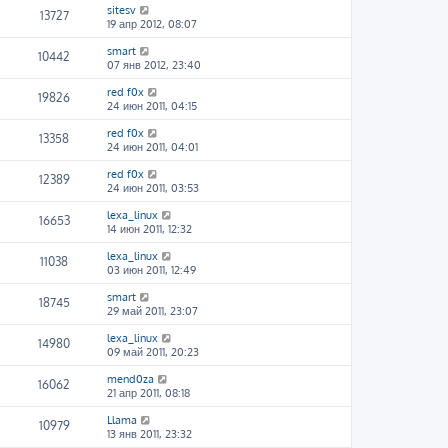
sitesv
13727
19 апр 2012, 08:07
smart
10442
07 янв 2012, 23:40
red f0x
19826
24 июн 2011, 04:15
red f0x
13358
24 июн 2011, 04:01
red f0x
12389
24 июн 2011, 03:53
lexa_linux
16653
14 июн 2011, 12:32
lexa_linux
11038
03 июн 2011, 12:49
smart
18745
29 май 2011, 23:07
lexa_linux
14980
09 май 2011, 20:23
mend0za
16062
21 апр 2011, 08:18
Llama
10979
13 янв 2011, 23:32