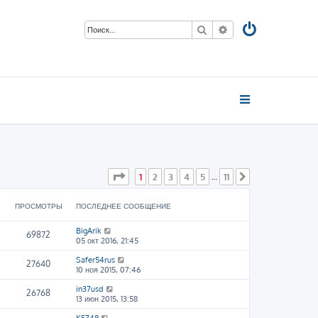
Поиск
Расширенный пои
Страница
1
из
11
1
2
3
4
5
11
…
След.
ПРОСМОТРЫ
ПОСЛЕДНЕЕ СООБЩЕНИЕ
BigArik
69872
05 окт 2016, 21:45
Safer54rus
27640
10 ноя 2015, 07:46
in37usd
26768
13 июн 2015, 13:58