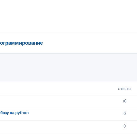
ограммирование
ширенный поиск
ОТВЕТЫ
10
базу на python
0
0