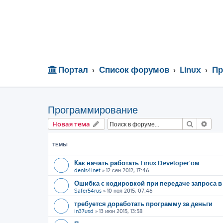
Портал
Список форумов
Linux
Пр
Программирование
Поиск
Рас
Новая тема
ТЕМЫ
Как начать работать Linux Developer'oм
denis4inet
»
12 сен 2012, 17:46
Ошибка с кодировкой при передаче запроса в 
Safer54rus
»
10 ноя 2015, 07:46
требуется доработать программу за деньги
in37usd
»
13 июн 2015, 13:58