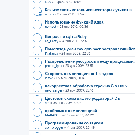
alxx
»
11 фев 2010, 10:09
Как изменить исходники некоторых утилит в L
neuch
»
25 янв 2010, 12:56
Использование функций ядра
numput
»
25 янв 2010, 00:36
Вопрос по cgi на Ruby.
as_Crazy
»
14 янв 2010, 19:37
Помогите,нужен c4x-gdb распространяющийся
INafanya
»
24 ноя 2009, 22:36
Распределение рессурсов между процессами..
prosto_lynx
»
23 дек 2009, 23:51
Скорость компиляции на 4-х ядрах
leave
»
09 май 2009, 01:14
некорректная обработка строк на С в Linux
new_sergei
»
23 ноя 2009, 23:16
Цветовая схема вашего редактора/IDE
sm
»
08 ноя 2009, 10:02
проблема с компилляцией
MAKAPOH
»
03 ноя 2009, 06:29
Программирование со звуком
abr_progger
»
14 окт 2009, 20:49