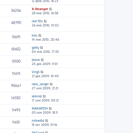
12 фев 2010, 16:23
X-Stranger
34206
28 янв 2010, 16:58
red f0x
48790
26 янв 2010, 14:02
kdu
10691
14 янв 2010, 20:46
gotty
18402
04 янв 2010, 17:55
leave
10100
24 дек 2009, 11:01
Virgil
15615
21 дек 2009, 10:40
new_sergei
90667
27 ноя 2009, 21:21
leikind
16582
17 ноя 2009, 00:12
MAKAPOH
11495
03 ноя 2009, 18:11
mikedld
11601
15 окт 2009, 01:16
MrCoast