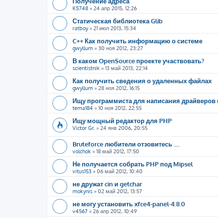
Получение адреса
K5748
»
24 апр 2015, 12:26
Статическая библиотека Glib
ratboy
»
21 июл 2013, 15:34
C++ Как получить информацию о системе
gwyllum
»
30 ноя 2012, 23:27
В каком OpenSource проекте участвовать?
scientistnik
»
13 май 2013, 22:14
Как получить сведения о удаленных файлах
gwyllum
»
28 ноя 2012, 16:15
Ищу программиста для написания драйверов 
tema184
»
10 ноя 2012, 22:55
Ищу мощный редактор для PHP
Victor Gr.
»
24 янв 2006, 20:55
Bruteforce любители отзовитесь ....
volchok
»
18 май 2012, 17:50
Не получается собрать PHP под Mipsel
vitus153
»
06 май 2012, 10:40
не дружат cin и getchar
mokynis
»
02 май 2012, 13:57
не могу установить xfce4-panel-4.8.0
v4567
»
26 апр 2012, 10:49