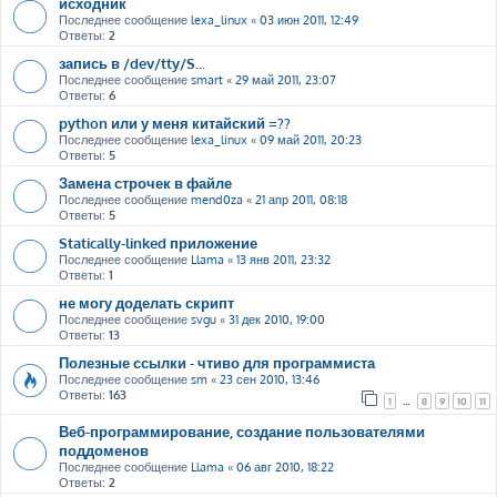
исходник
Последнее сообщение
lexa_linux
«
03 июн 2011, 12:49
Ответы:
2
запись в /dev/tty/S...
Последнее сообщение
smart
«
29 май 2011, 23:07
Ответы:
6
python или у меня китайский =??
Последнее сообщение
lexa_linux
«
09 май 2011, 20:23
Ответы:
5
Замена строчек в файле
Последнее сообщение
mend0za
«
21 апр 2011, 08:18
Ответы:
5
Statically-linked приложение
Последнее сообщение
Llama
«
13 янв 2011, 23:32
Ответы:
1
не могу доделать скрипт
Последнее сообщение
svgu
«
31 дек 2010, 19:00
Ответы:
13
Полезные ссылки - чтиво для программиста
Последнее сообщение
sm
«
23 сен 2010, 13:46
Ответы:
163
1
…
8
9
10
11
Веб-программирование, создание пользователями
поддоменов
Последнее сообщение
Llama
«
06 авг 2010, 18:22
Ответы:
2