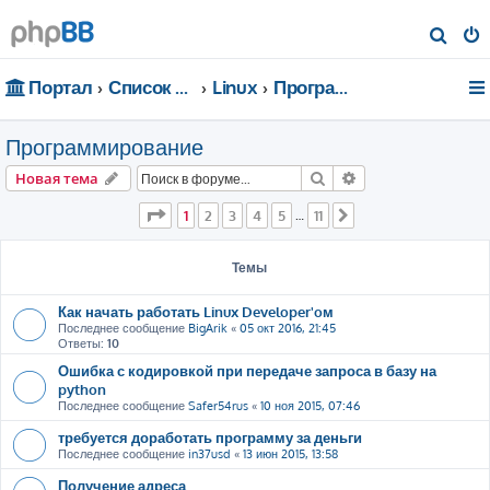
П
о
Портал
Список форумов
Linux
Программирование
и
с
Программирование
к
Поиск
Расширенный пои
Новая тема
Страница
1
из
11
1
2
3
4
5
11
…
След.
Темы
Как начать работать Linux Developer'oм
Последнее сообщение
BigArik
«
05 окт 2016, 21:45
Ответы:
10
Ошибка с кодировкой при передаче запроса в базу на
python
Последнее сообщение
Safer54rus
«
10 ноя 2015, 07:46
требуется доработать программу за деньги
Последнее сообщение
in37usd
«
13 июн 2015, 13:58
Получение адреса