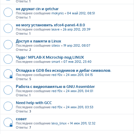
Ответы:
1
не дружат cin и getchar
Последнее сообщение
mokynis
«
04 май 2012, 08:51
Ответы:
1
не могу установить xfce4-panel-4.8.0
Последнее сообщение
leave
«
26 апр 2012, 20:39
Ответы:
1
Доступ к памяти в Linux
Последнее сообщение
sitesv
«
19 апр 2012, 08:07
Ответы:
2
Чудо ! MPLAB-X Microchip под LINUX
Последнее сообщение
smart
«
07 янв 2012, 23:40
Отладка в GDB без исходников и дебаг-символов.
Последнее сообщение
red f0x
«
24 июн 2011, 04:15
Ответы:
5
Работа с видеопамятью в GNU Assembler
Последнее сообщение
red f0x
«
24 июн 2011, 04:01
Ответы:
1
Need help with GCC
Последнее сообщение
red f0x
«
24 июн 2011, 03:53
Ответы:
3
совет
Последнее сообщение
lexa_linux
«
14 июн 2011, 12:32
Ответы:
7