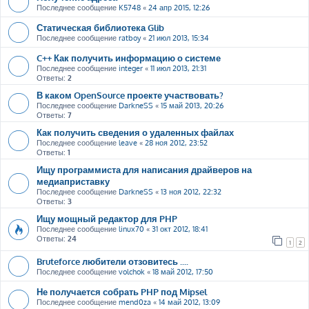
Последнее сообщение
K5748
«
24 апр 2015, 12:26
Статическая библиотека Glib
Последнее сообщение
ratboy
«
21 июл 2013, 15:34
C++ Как получить информацию о системе
Последнее сообщение
integer
«
11 июл 2013, 21:31
Ответы:
2
В каком OpenSource проекте участвовать?
Последнее сообщение
DarkneSS
«
15 май 2013, 20:26
Ответы:
7
Как получить сведения о удаленных файлах
Последнее сообщение
leave
«
28 ноя 2012, 23:52
Ответы:
1
Ищу программиста для написания драйверов на
медиаприставку
Последнее сообщение
DarkneSS
«
13 ноя 2012, 22:32
Ответы:
3
Ищу мощный редактор для PHP
Последнее сообщение
linux70
«
31 окт 2012, 18:41
Ответы:
24
1
2
Bruteforce любители отзовитесь ....
Последнее сообщение
volchok
«
18 май 2012, 17:50
Не получается собрать PHP под Mipsel
Последнее сообщение
mend0za
«
14 май 2012, 13:09