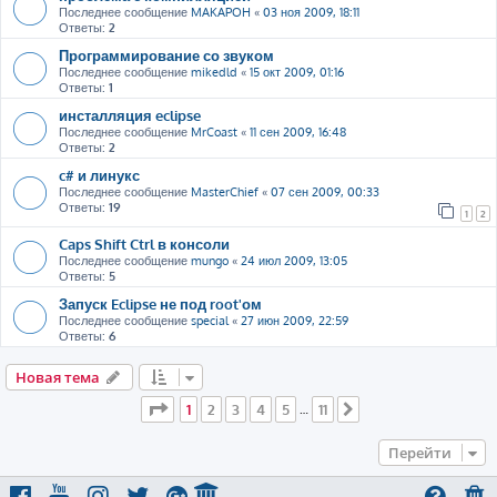
Последнее сообщение
MAKAPOH
«
03 ноя 2009, 18:11
Ответы:
2
Программирование со звуком
Последнее сообщение
mikedld
«
15 окт 2009, 01:16
Ответы:
1
инсталляция eclipse
Последнее сообщение
MrCoast
«
11 сен 2009, 16:48
Ответы:
2
c# и линукс
Последнее сообщение
MasterChief
«
07 сен 2009, 00:33
Ответы:
19
1
2
Caps Shift Ctrl в консоли
Последнее сообщение
mungo
«
24 июл 2009, 13:05
Ответы:
5
Запуск Eclipse не под root'ом
Последнее сообщение
special
«
27 июн 2009, 22:59
Ответы:
6
Новая тема
Страница
1
из
11
1
2
3
4
5
11
…
След.
Перейти