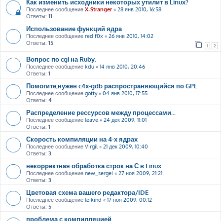
Как изменить исходники некоторых утилит в Linux?
Последнее сообщение
X-Stranger
«
28 янв 2010, 16:58
Ответы:
11
Использование функций ядра
Последнее сообщение
red f0x
«
26 янв 2010, 14:02
Ответы:
15
1
2
Вопрос по cgi на Ruby.
Последнее сообщение
kdu
«
14 янв 2010, 20:46
Ответы:
1
Помогите,нужен c4x-gdb распространяющийся по GPL
Последнее сообщение
gotty
«
04 янв 2010, 17:55
Ответы:
4
Распределение рессурсов между процессами...
Последнее сообщение
leave
«
24 дек 2009, 11:01
Ответы:
1
Скорость компиляции на 4-х ядрах
Последнее сообщение
Virgil
«
21 дек 2009, 10:40
Ответы:
3
некорректная обработка строк на С в Linux
Последнее сообщение
new_sergei
«
27 ноя 2009, 21:21
Ответы:
3
Цветовая схема вашего редактора/IDE
Последнее сообщение
leikind
«
17 ноя 2009, 00:12
Ответы:
5
проблема с компилляцией