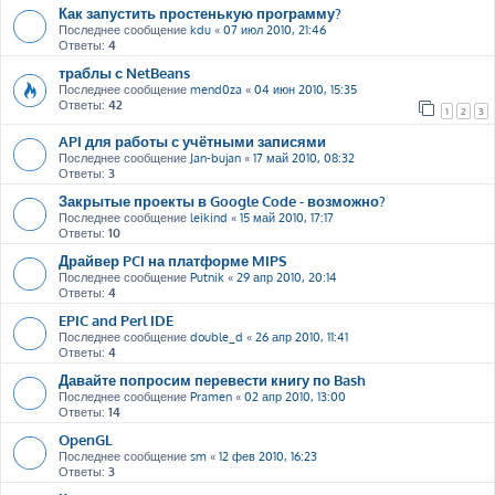
Как запустить простенькую программу?
Последнее сообщение
kdu
«
07 июл 2010, 21:46
Ответы:
4
траблы с NetBeans
Последнее сообщение
mend0za
«
04 июн 2010, 15:35
Ответы:
42
1
2
3
API для работы с учётными записями
Последнее сообщение
Jan-bujan
«
17 май 2010, 08:32
Ответы:
3
Закрытые проекты в Google Code - возможно?
Последнее сообщение
leikind
«
15 май 2010, 17:17
Ответы:
10
Драйвер PCI на платформе MIPS
Последнее сообщение
Putnik
«
29 апр 2010, 20:14
Ответы:
4
EPIC and Perl IDE
Последнее сообщение
double_d
«
26 апр 2010, 11:41
Ответы:
4
Давайте попросим перевести книгу по Bash
Последнее сообщение
Pramen
«
02 апр 2010, 13:00
Ответы:
14
OpenGL
Последнее сообщение
sm
«
12 фев 2010, 16:23
Ответы:
3