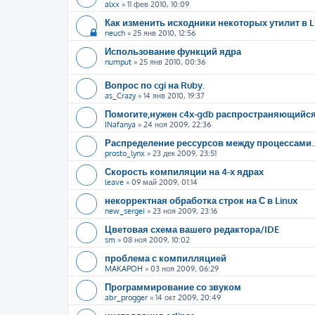
alxx
»
11 фев 2010, 10:09
Как изменить исходники некоторых утилит в L
neuch
»
25 янв 2010, 12:56
Использование функций ядра
numput
»
25 янв 2010, 00:36
Вопрос по cgi на Ruby.
as_Crazy
»
14 янв 2010, 19:37
Помогите,нужен c4x-gdb распространяющийся
INafanya
»
24 ноя 2009, 22:36
Распределение рессурсов между процессами..
prosto_lynx
»
23 дек 2009, 23:51
Скорость компиляции на 4-х ядрах
leave
»
09 май 2009, 01:14
некорректная обработка строк на С в Linux
new_sergei
»
23 ноя 2009, 23:16
Цветовая схема вашего редактора/IDE
sm
»
08 ноя 2009, 10:02
проблема с компилляцией
MAKAPOH
»
03 ноя 2009, 06:29
Программирование со звуком
abr_progger
»
14 окт 2009, 20:49