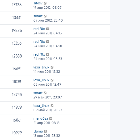
sitesv
13726
19 апр 2012, 08:07
smart
10441
07 янв 2012, 23:40
red f0x
19826
24 июн 2011, 04:15
red f0x
13356
24 июн 2011, 04:01
red f0x
12388
24 июн 2011, 03:53
lexa_linux
16651
14 июн 2011, 12:32
lexa_linux
11035
03 июн 2011, 12:49
smart
18745
29 май 2011, 23:07
lexa_linux
14979
09 май 2011, 20:23
mend0za
16061
21 апр 2011, 08:18
Llama
10979
13 янв 2011, 23:32