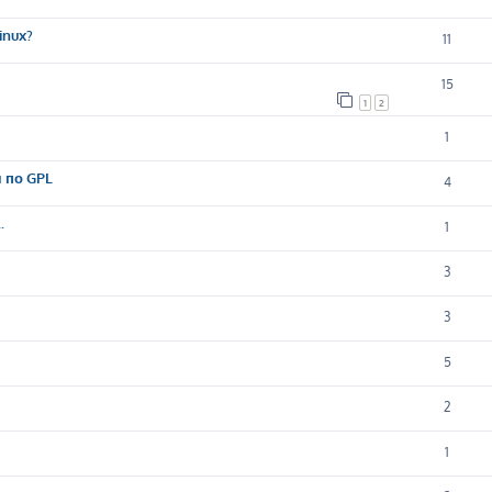
inux?
11
15
1
2
1
 по GPL
4
.
1
3
3
5
2
1