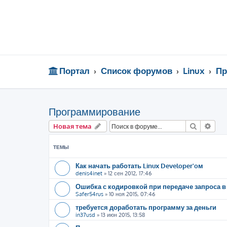
Портал
Список форумов
Linux
Пр
Программирование
Поиск
Рас
Новая тема
ТЕМЫ
Как начать работать Linux Developer'oм
denis4inet
»
12 сен 2012, 17:46
Ошибка с кодировкой при передаче запроса в 
Safer54rus
»
10 ноя 2015, 07:46
требуется доработать программу за деньги
in37usd
»
13 июн 2015, 13:58