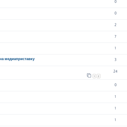
0
0
2
7
1
на медиаприставку
3
24
1
2
0
1
1
1