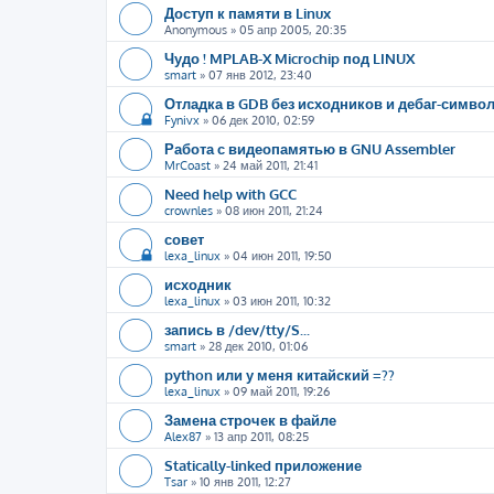
Доступ к памяти в Linux
Anonymous
»
05 апр 2005, 20:35
Чудо ! MPLAB-X Microchip под LINUX
smart
»
07 янв 2012, 23:40
Отладка в GDB без исходников и дебаг-символ
Fynivx
»
06 дек 2010, 02:59
Работа с видеопамятью в GNU Assembler
MrCoast
»
24 май 2011, 21:41
Need help with GCC
crownles
»
08 июн 2011, 21:24
совет
lexa_linux
»
04 июн 2011, 19:50
исходник
lexa_linux
»
03 июн 2011, 10:32
запись в /dev/tty/S...
smart
»
28 дек 2010, 01:06
python или у меня китайский =??
lexa_linux
»
09 май 2011, 19:26
Замена строчек в файле
Alex87
»
13 апр 2011, 08:25
Statically-linked приложение
Tsar
»
10 янв 2011, 12:27