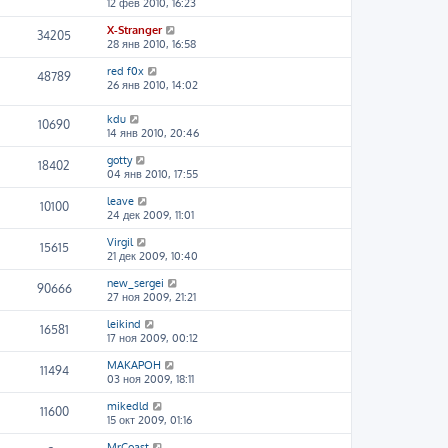
12 фев 2010, 16:23
X-Stranger
34205
28 янв 2010, 16:58
red f0x
48789
26 янв 2010, 14:02
kdu
10690
14 янв 2010, 20:46
gotty
18402
04 янв 2010, 17:55
leave
10100
24 дек 2009, 11:01
Virgil
15615
21 дек 2009, 10:40
new_sergei
90666
27 ноя 2009, 21:21
leikind
16581
17 ноя 2009, 00:12
MAKAPOH
11494
03 ноя 2009, 18:11
mikedld
11600
15 окт 2009, 01:16
MrCoast