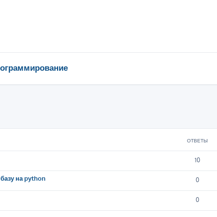
ограммирование
ширенный поиск
ОТВЕТЫ
10
базу на python
0
0