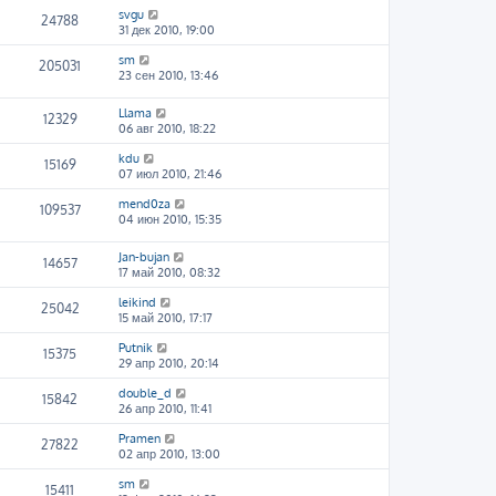
svgu
24788
31 дек 2010, 19:00
sm
205031
23 сен 2010, 13:46
Llama
12329
06 авг 2010, 18:22
kdu
15169
07 июл 2010, 21:46
mend0za
109537
04 июн 2010, 15:35
Jan-bujan
14657
17 май 2010, 08:32
leikind
25042
15 май 2010, 17:17
Putnik
15375
29 апр 2010, 20:14
double_d
15842
26 апр 2010, 11:41
Pramen
27822
02 апр 2010, 13:00
sm
15411