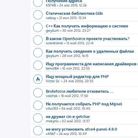
Получение адреса
K5748
»
24 апр 2015, 12:26
Статическая библиотека Glib
ratboy
»
21 июл 2013, 15:34
C++ Как получить информацию о системе
gwyllum
»
30 ноя 2012, 23:27
В каком OpenSource проекте участвовать?
scientistnik
»
13 май 2013, 22:14
Как получить сведения о удаленных файлах
gwyllum
»
28 ноя 2012, 16:15
Ищу программиста для написания драйверов 
tema184
»
10 ноя 2012, 22:55
Ищу мощный редактор для PHP
Victor Gr.
»
24 янв 2006, 20:55
Bruteforce любители отзовитесь ....
volchok
»
18 май 2012, 17:50
Не получается собрать PHP под Mipsel
vitus153
»
06 май 2012, 10:40
не дружат cin и getchar
mokynis
»
02 май 2012, 13:57
не могу установить xfce4-panel-4.8.0
v4567
»
26 апр 2012, 10:49