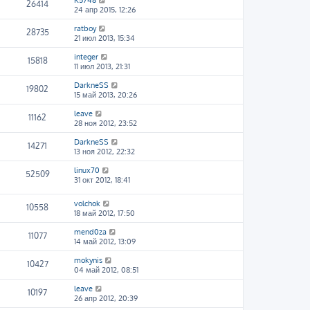
K5748
26414
24 апр 2015, 12:26
ratboy
28735
21 июл 2013, 15:34
integer
15818
11 июл 2013, 21:31
DarkneSS
19802
15 май 2013, 20:26
leave
11162
28 ноя 2012, 23:52
DarkneSS
14271
13 ноя 2012, 22:32
linux70
52509
31 окт 2012, 18:41
volchok
10558
18 май 2012, 17:50
mend0za
11077
14 май 2012, 13:09
mokynis
10427
04 май 2012, 08:51
leave
10197
26 апр 2012, 20:39