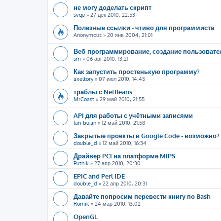
не могу доделать скрипт
svgu
»
27 дек 2010, 22:53
Полезные ссылки - чтиво для программиста
Anonymous
»
20 янв 2004, 21:01
Веб-программирование, создание пользоват
sm
»
06 авг 2010, 13:21
Как запустить простенькую программу?
axeltory
»
07 июл 2010, 14:45
траблы с NetBeans
MrCoast
»
29 май 2010, 21:55
API для работы с учётными записями
Jan-bujan
»
12 май 2010, 21:58
Закрытые проекты в Google Code - возможно?
double_d
»
12 май 2010, 16:34
Драйвер PCI на платформе MIPS
Putnik
»
27 апр 2010, 20:30
EPIC and Perl IDE
double_d
»
22 апр 2010, 20:31
Давайте попросим перевести книгу по Bash
Romik
»
24 мар 2010, 13:02
OpenGL