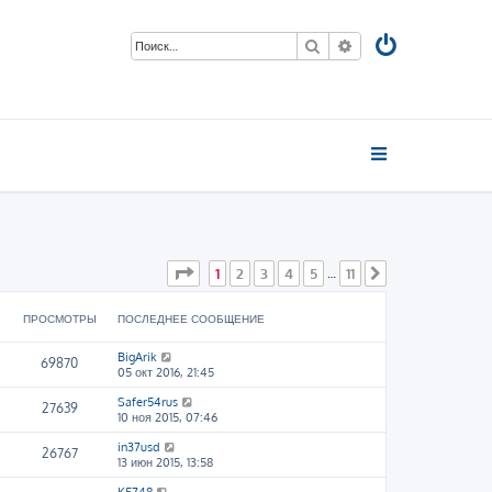
Поиск
Расширенный пои
Страница
1
из
11
1
2
3
4
5
11
…
След.
ПРОСМОТРЫ
ПОСЛЕДНЕЕ СООБЩЕНИЕ
BigArik
69870
05 окт 2016, 21:45
Safer54rus
27639
10 ноя 2015, 07:46
in37usd
26767
13 июн 2015, 13:58