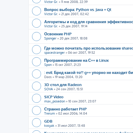
Victor Gr.
»
11 янв 2008, 22:39
Вопрос выбора: Python vs. Java + Qt
Victor Gr.
»
21 дек 2007, 02:42
Алгоритмы и код для сравнения эффективно
Victor Gr.
»
25 дек 2007, 19:14
Освоение PHP
Sponger
»
20 дек 2007, 18:08
Где можно почитать про использование share
spacestranger
»
06 окт 2007, 19:52
Программирование на С++ в Linux
Spon
»
15 окт 2007, 21:23
: evil: Бред какой-то!!! g++ упорно не находит би
Daos
»
19 мар 2004, 13:20
3D стол для Radeon
SOVA
»
24 сен 2007, 15:51
SICP Video
max_posedon
»
10 сен 2007, 23:07
Странно работает PHP
Trerum
»
02 июл 2006, 14:04
GDB
kosyak
»
31 июл 2007, 13:48