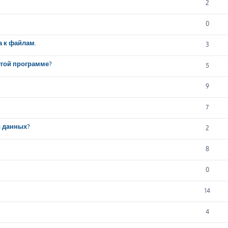
2
0
а к файлам.
3
ругой программе?
5
9
7
ы данных?
2
8
0
14
4