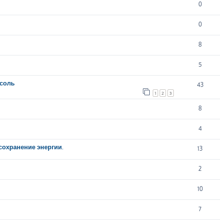
0
0
8
5
нсоль
43
1
2
3
8
4
сохранение энергии.
13
2
10
7