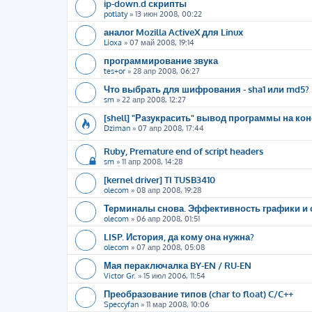
ip-down.d скрипты
potlaty
»
13 июн 2008, 00:22
аналог Mozilla ActiveX для Linux
Lioxa
»
07 май 2008, 19:14
программирование звука
tes+or
»
28 апр 2008, 06:27
Что выбрать для шифрования - sha1 или md5?
sm
»
22 апр 2008, 12:27
[shell] "Разукрасить" вывод программы на ко
Dziman
»
07 апр 2008, 17:44
Ruby, Premature end of script headers
sm
»
11 апр 2008, 14:28
[kernel driver] TI TUSB3410
olecom
»
08 апр 2008, 19:28
Терминалы снова. Эффективность графики и 
olecom
»
06 апр 2008, 01:51
LISP. История, да кому она нужна?
olecom
»
07 апр 2008, 05:08
Мая пераключалка BY-EN / RU-EN
Victor Gr.
»
15 июл 2006, 11:54
Преобразование типов (char to float) C/C++
Speccyfan
»
11 мар 2008, 10:06