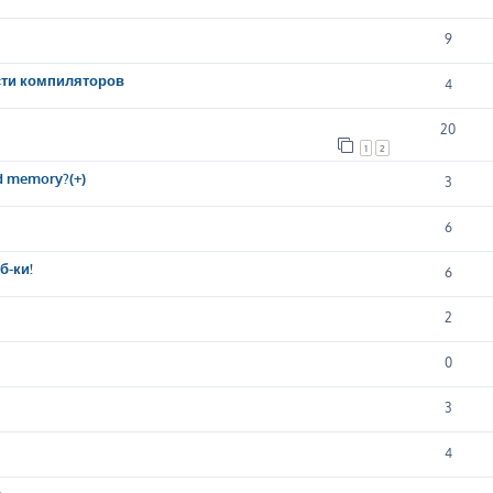
9
сти компиляторов
4
20
1
2
d memory?(+)
3
6
б-ки!
6
2
0
3
4