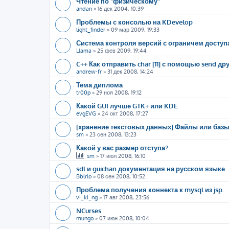
Чтение по "физическому"
andan
»
16 дек 2004, 10:39
Проблемы с консолью на KDevelop
light_finder
»
09 мар 2009, 19:33
Система контроля версий с ограничем доступ
Llama
»
25 фев 2009, 19:44
C++ Как отправить char [11] с помощью send д
andrew-fr
»
31 дек 2008, 14:24
Тема диплома
tr00p
»
29 ноя 2008, 19:12
Какой GUI лучше GTK+ или KDE
evgEVG
»
24 окт 2008, 17:27
[хранение текстовых данных] Файлы или баз
sm
»
23 сен 2008, 13:23
Какой у вас размер отступа?
sm
»
17 июл 2008, 16:10
sdl и guichan документация на русском языке
Bblrlo
»
08 сен 2008, 10:52
Проблема получения коннекта к mysql из jsp.
vi_ki_ng
»
17 авг 2008, 23:56
NCurses
mungo
»
07 июн 2008, 10:04