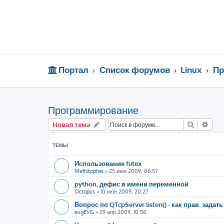
Портал
Список форумов
Linux
Пр
Программирование
Поиск
Рас
Новая тема
ТЕМЫ
Использование futex
Mefistophel
»
25 июн 2009, 06:57
python, дефис в имени переменной
Octopus
»
10 июн 2009, 20:27
Вопрос по QTcpServer.listen() - как прав. задат
evgEVG
»
29 апр 2009, 10:58