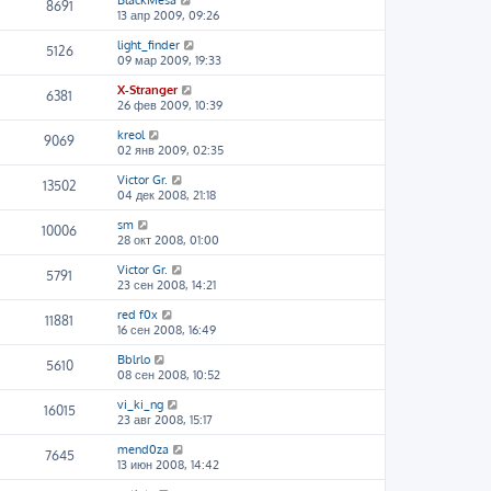
BlackMesa
8691
13 апр 2009, 09:26
light_finder
5126
09 мар 2009, 19:33
X-Stranger
6381
26 фев 2009, 10:39
kreol
9069
02 янв 2009, 02:35
Victor Gr.
13502
04 дек 2008, 21:18
sm
10006
28 окт 2008, 01:00
Victor Gr.
5791
23 сен 2008, 14:21
red f0x
11881
16 сен 2008, 16:49
Bblrlo
5610
08 сен 2008, 10:52
vi_ki_ng
16015
23 авг 2008, 15:17
mend0za
7645
13 июн 2008, 14:42