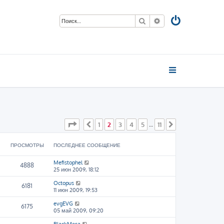
Поиск
Расширенный пои
Страница
2
из
11
1
2
3
4
5
11
Пред.
…
След.
ПРОСМОТРЫ
ПОСЛЕДНЕЕ СООБЩЕНИЕ
Mefistophel
4888
25 июн 2009, 18:12
Octopus
6181
11 июн 2009, 19:53
evgEVG
6175
05 май 2009, 09:20