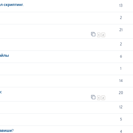
л скриптинг.
13
2
21
1
2
2
файлы
6
1
14
c
20
1
2
12
5
лавиши?
4