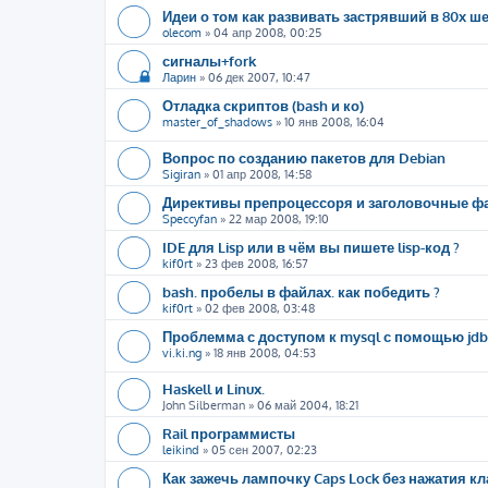
Идеи о том как развивать застрявший в 80х ше
olecom
»
04 апр 2008, 00:25
сигналы+fork
Ларин
»
06 дек 2007, 10:47
Отладка скриптов (bash и ко)
master_of_shadows
»
10 янв 2008, 16:04
Вопрос по созданию пакетов для Debian
Sigiran
»
01 апр 2008, 14:58
Директивы препроцессоря и заголовочные 
Speccyfan
»
22 мар 2008, 19:10
IDE для Lisp или в чём вы пишете lisp-код ?
kif0rt
»
23 фев 2008, 16:57
bash. пробелы в файлах. как победить ?
kif0rt
»
02 фев 2008, 03:48
Проблемма с доступом к mysql с помощью jdb
vi.ki.ng
»
18 янв 2008, 04:53
Haskell и Linux.
John Silberman
»
06 май 2004, 18:21
Rail программисты
leikind
»
05 сен 2007, 02:23
Как зажечь лампочку Caps Lock без нажатия к