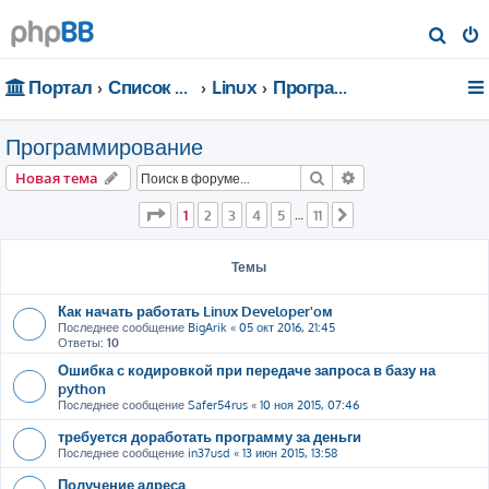
П
о
Портал
Список форумов
Linux
Программирование
и
с
Программирование
к
Поиск
Расширенный пои
Новая тема
Страница
1
из
11
1
2
3
4
5
11
…
След.
Темы
Как начать работать Linux Developer'oм
Последнее сообщение
BigArik
«
05 окт 2016, 21:45
Ответы:
10
Ошибка с кодировкой при передаче запроса в базу на
python
Последнее сообщение
Safer54rus
«
10 ноя 2015, 07:46
требуется доработать программу за деньги
Последнее сообщение
in37usd
«
13 июн 2015, 13:58
Получение адреса