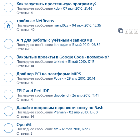
Как запустить простенькую программу?
Последнее сообщение
kdu
«
07 июл 2010, 21:46
Ответы:
4
траблы с NetBeans
Последнее сообщение
mend0za
«
04 июн 2010, 15:35
Ответы:
42
1
2
3
API для работы с учётными записями
Последнее сообщение
Jan-bujan
«
17 май 2010, 08:32
Ответы:
3
Закрытые проекты в Google Code - возможно?
Последнее сообщение
leikind
«
15 май 2010, 17:17
Ответы:
10
Драйвер PCI на платформе MIPS
Последнее сообщение
Putnik
«
29 апр 2010, 20:14
Ответы:
4
EPIC and Perl IDE
Последнее сообщение
double_d
«
26 апр 2010, 11:41
Ответы:
4
Давайте попросим перевести книгу по Bash
Последнее сообщение
Pramen
«
02 апр 2010, 13:00
Ответы:
14
OpenGL
Последнее сообщение
sm
«
12 фев 2010, 16:23
Ответы:
3