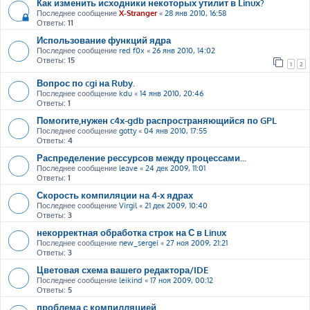
Как изменить исходники некоторых утилит в Linux?
Последнее сообщение
X-Stranger
«
28 янв 2010, 16:58
Ответы:
11
Использование функций ядра
Последнее сообщение
red f0x
«
26 янв 2010, 14:02
Ответы:
15
1
2
Вопрос по cgi на Ruby.
Последнее сообщение
kdu
«
14 янв 2010, 20:46
Ответы:
1
Помогите,нужен c4x-gdb распространяющийся по GPL
Последнее сообщение
gotty
«
04 янв 2010, 17:55
Ответы:
4
Распределение рессурсов между процессами...
Последнее сообщение
leave
«
24 дек 2009, 11:01
Ответы:
1
Скорость компиляции на 4-х ядрах
Последнее сообщение
Virgil
«
21 дек 2009, 10:40
Ответы:
3
некорректная обработка строк на С в Linux
Последнее сообщение
new_sergei
«
27 ноя 2009, 21:21
Ответы:
3
Цветовая схема вашего редактора/IDE
Последнее сообщение
leikind
«
17 ноя 2009, 00:12
Ответы:
5
проблема с компилляцией