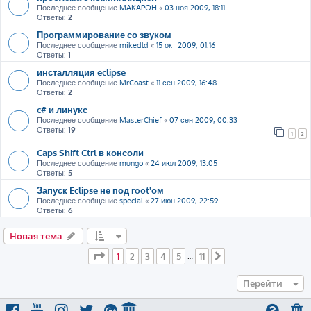
Последнее сообщение
MAKAPOH
«
03 ноя 2009, 18:11
Ответы:
2
Программирование со звуком
Последнее сообщение
mikedld
«
15 окт 2009, 01:16
Ответы:
1
инсталляция eclipse
Последнее сообщение
MrCoast
«
11 сен 2009, 16:48
Ответы:
2
c# и линукс
Последнее сообщение
MasterChief
«
07 сен 2009, 00:33
Ответы:
19
1
2
Caps Shift Ctrl в консоли
Последнее сообщение
mungo
«
24 июл 2009, 13:05
Ответы:
5
Запуск Eclipse не под root'ом
Последнее сообщение
special
«
27 июн 2009, 22:59
Ответы:
6
Новая тема
Страница
1
из
11
1
2
3
4
5
11
…
След.
Перейти