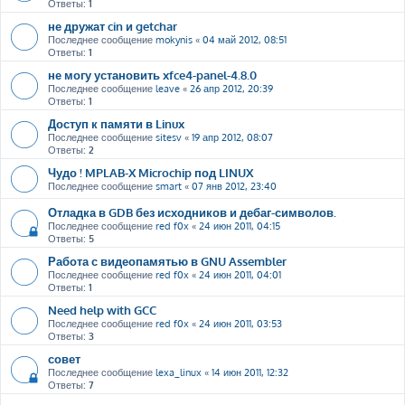
Ответы:
1
не дружат cin и getchar
Последнее сообщение
mokynis
«
04 май 2012, 08:51
Ответы:
1
не могу установить xfce4-panel-4.8.0
Последнее сообщение
leave
«
26 апр 2012, 20:39
Ответы:
1
Доступ к памяти в Linux
Последнее сообщение
sitesv
«
19 апр 2012, 08:07
Ответы:
2
Чудо ! MPLAB-X Microchip под LINUX
Последнее сообщение
smart
«
07 янв 2012, 23:40
Отладка в GDB без исходников и дебаг-символов.
Последнее сообщение
red f0x
«
24 июн 2011, 04:15
Ответы:
5
Работа с видеопамятью в GNU Assembler
Последнее сообщение
red f0x
«
24 июн 2011, 04:01
Ответы:
1
Need help with GCC
Последнее сообщение
red f0x
«
24 июн 2011, 03:53
Ответы:
3
совет
Последнее сообщение
lexa_linux
«
14 июн 2011, 12:32
Ответы:
7