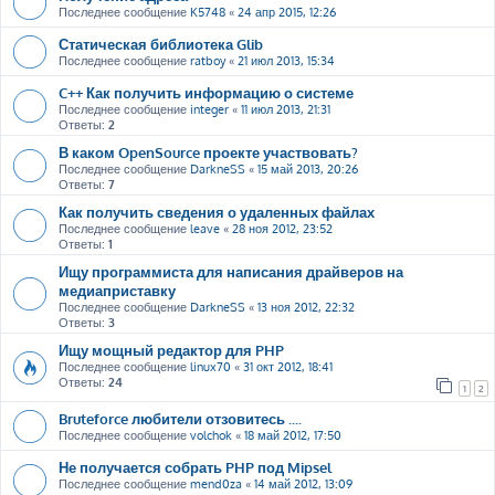
Последнее сообщение
K5748
«
24 апр 2015, 12:26
Статическая библиотека Glib
Последнее сообщение
ratboy
«
21 июл 2013, 15:34
C++ Как получить информацию о системе
Последнее сообщение
integer
«
11 июл 2013, 21:31
Ответы:
2
В каком OpenSource проекте участвовать?
Последнее сообщение
DarkneSS
«
15 май 2013, 20:26
Ответы:
7
Как получить сведения о удаленных файлах
Последнее сообщение
leave
«
28 ноя 2012, 23:52
Ответы:
1
Ищу программиста для написания драйверов на
медиаприставку
Последнее сообщение
DarkneSS
«
13 ноя 2012, 22:32
Ответы:
3
Ищу мощный редактор для PHP
Последнее сообщение
linux70
«
31 окт 2012, 18:41
Ответы:
24
1
2
Bruteforce любители отзовитесь ....
Последнее сообщение
volchok
«
18 май 2012, 17:50
Не получается собрать PHP под Mipsel
Последнее сообщение
mend0za
«
14 май 2012, 13:09