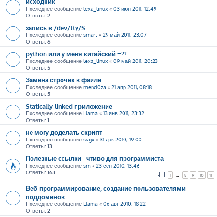
исходник
Последнее сообщение
lexa_linux
«
03 июн 2011, 12:49
Ответы:
2
запись в /dev/tty/S...
Последнее сообщение
smart
«
29 май 2011, 23:07
Ответы:
6
python или у меня китайский =??
Последнее сообщение
lexa_linux
«
09 май 2011, 20:23
Ответы:
5
Замена строчек в файле
Последнее сообщение
mend0za
«
21 апр 2011, 08:18
Ответы:
5
Statically-linked приложение
Последнее сообщение
Llama
«
13 янв 2011, 23:32
Ответы:
1
не могу доделать скрипт
Последнее сообщение
svgu
«
31 дек 2010, 19:00
Ответы:
13
Полезные ссылки - чтиво для программиста
Последнее сообщение
sm
«
23 сен 2010, 13:46
Ответы:
163
1
…
8
9
10
11
Веб-программирование, создание пользователями
поддоменов
Последнее сообщение
Llama
«
06 авг 2010, 18:22
Ответы:
2