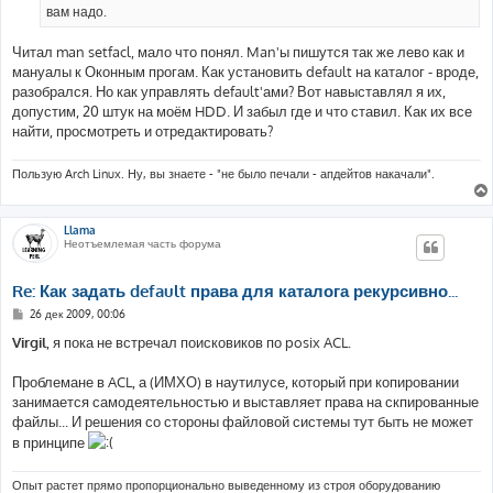
вам надо.
Читал man setfacl, мало что понял. Man'ы пишутся так же лево как и
мануалы к Оконным прогам. Как установить default на каталог - вроде,
разобрался. Но как управлять default'ами? Вот навыставлял я их,
допустим, 20 штук на моём HDD. И забыл где и что ставил. Как их все
найти, просмотреть и отредактировать?
Пользую Arch Linux. Ну, вы знаете - "не было печали - апдейтов накачали".
Llama
Неотъемлемая часть форума
Re: Как задать default права для каталога рекурсивно...
С
26 дек 2009, 00:06
о
о
Virgil
, я пока не встречал поисковиков по posix ACL.
б
щ
е
Проблемане в ACL, а (ИМХО) в наутилусе, который при копировании
н
занимается самодеятельностью и выставляет права на скпированные
и
е
файлы... И решения со стороны файловой системы тут быть не может
в принципе
Опыт растет прямо пропорционально выведенному из строя оборудованию