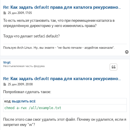
Re: Как задать default права для каталога рекурсивно...
С
25 дек 2009, 17:05
о
о
То есть нельзя установить так, что при перемещении каталога в
б
определённую директорию у него изменялись права?
щ
е
н
Тогда что делает setfacl default?
и
е
Пользую Arch Linux. Ну, вы знаете - "не было печали - апдейтов накачали".
Virgil
Неотъемлемая часть форума
Re: Как задать default права для каталога рекурсивно...
С
25 дек 2009, 20:08
о
о
Попробовал сделать такое:
б
щ
КОД:
ВЫДЕЛИТЬ ВСЁ
е
н
chmod a-rwx /all/example.txt
и
е
После этого сам смог удалить этот файл. Почему он удалился, если я
запретил ему "w"?