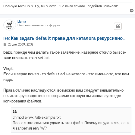
Пользую Arch Linux. Ну, вы знаете - "не было печали - апдейтов накачали".
Llama
Неотъемлемая часть форума
Re: Как задать default права для каталога рекурсивно...
С
25 дек 2009, 22:32
о
о
bazil
, прежде чем делать такое заявление, наверное стоило бы всё-
б
таки почитать man setfacl
щ
е
н
Virgil
,
и
е
Если я верно понял - то default acl на каталог - это именно то, что вам
надо.
Права отлично наследуются, возможно вам следует внимательно
почитать руководство по порграмме которую вы используете для
копирования файлов.
chmod a-rwx /all/example.txt
После этого сам смог удалить этот файл. Почему он удалился, если
я запретил ему "w"?