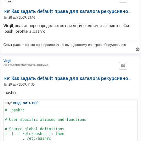
Re: Как задать default права для каталога рекурсивно...
С
28 дек 2009, 23:46
о
о
Virgil
, значит переопределяется при логине одним из скриптов. См.
б
.bash_profile и .bashrc
щ
е
н
и
Опыт растет прямо пропорционально выведенному из строя оборудованию
е
Virgil
Неотъемлемая часть форума
Re: Как задать default права для каталога рекурсивно...
С
29 дек 2009, 14:30
о
о
.bashrc:
б
щ
КОД:
ВЫДЕЛИТЬ ВСЁ
е
н
# .bashrc

и
е
# User specific aliases and functions

# Source global definitions

if [ -f /etc/bashrc ]; then

	. /etc/bashrc
