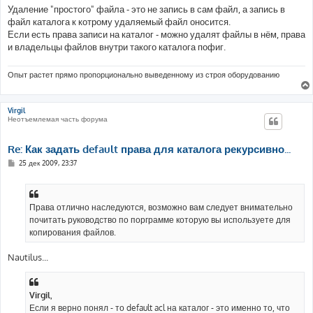
Удаление "простого" файла - это не запись в сам файл, а запись в
файл каталога к котрому удаляемый файл оносится.
Если есть права записи на каталог - можно удалят файлы в нём, права
и владельцы файлов внутри такого каталога пофиг.
Опыт растет прямо пропорционально выведенному из строя оборудованию
Virgil
Неотъемлемая часть форума
Re: Как задать default права для каталога рекурсивно...
С
25 дек 2009, 23:37
о
о
б
щ
е
Права отлично наследуются, возможно вам следует внимательно
н
почитать руководство по порграмме которую вы используете для
и
е
копирования файлов.
Nautilus...
Virgil
,
Если я верно понял - то default acl на каталог - это именно то, что