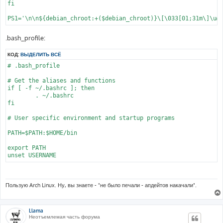
fi

PS1='\n\n${debian_chroot:+($debian_chroot)}\[\033[01;31m\]\u@
.bash_profile:
КОД:
ВЫДЕЛИТЬ ВСЁ
# .bash_profile

# Get the aliases and functions

if [ -f ~/.bashrc ]; then

	. ~/.bashrc

fi

# User specific environment and startup programs

PATH=$PATH:$HOME/bin

export PATH

unset USERNAME
Пользую Arch Linux. Ну, вы знаете - "не было печали - апдейтов накачали".
Llama
Неотъемлемая часть форума