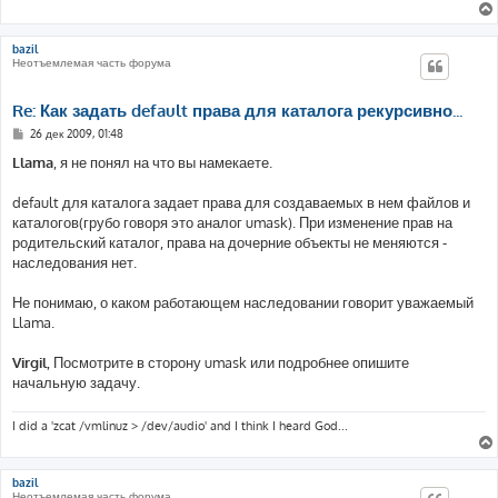
bazil
Неотъемлемая часть форума
Re: Как задать default права для каталога рекурсивно...
С
26 дек 2009, 01:48
о
о
Llama
, я не понял на что вы намекаете.
б
щ
е
default для каталога задает права для создаваемых в нем файлов и
н
каталогов(грубо говоря это аналог umask). При изменение прав на
и
е
родительский каталог, права на дочерние объекты не меняются -
наследования нет.
Не понимаю, о каком работающем наследовании говорит уважаемый
Llama.
Virgil
, Посмотрите в сторону umask или подробнее опишите
начальную задачу.
I did a 'zcat /vmlinuz > /dev/audio' and I think I heard God...
bazil
Неотъемлемая часть форума