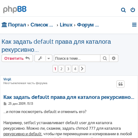
П
о
Портал
Список форумов
Linux
Форум для чайников
и
с
Как задать default права для каталога
к
рекурсивно...
Поиск
Расширен
Ответить
1
2
3
4
След.
Virgil
Неотъемлемая часть форума
Как задать default права для каталога рекурсивно...
С
25 дек 2009, 15:13
о
о
...и потом посмотреть default и отменить его?
б
щ
е
Например, setfacl устанавливает default user для каталога
н
рекурсивно. Можно ли, скажем, задать chmod 777 для каталога
и
е
рекурсивно и default
, чтобы при перемещении и копировании в любой