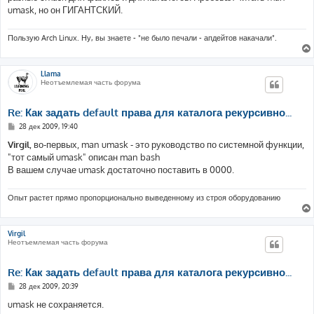
umask, но он ГИГАНТСКИЙ.
Пользую Arch Linux. Ну, вы знаете - "не было печали - апдейтов накачали".
Llama
Неотъемлемая часть форума
Re: Как задать default права для каталога рекурсивно...
С
28 дек 2009, 19:40
о
о
Virgil
, во-первых, man umask - это руководство по системной функции,
б
"тот самый umask" описан man bash
щ
е
В вашем случае umask достаточно поставить в 0000.
н
и
е
Опыт растет прямо пропорционально выведенному из строя оборудованию
Virgil
Неотъемлемая часть форума
Re: Как задать default права для каталога рекурсивно...
С
28 дек 2009, 20:39
о
о
umask не сохраняется.
б