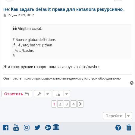
Re: Как задать default права для каталога рекурсивно...
С
29 дек 2009, 20:52
о
о
б
Virgil писал(а):
щ
е
н
# Source global definitions
и
е
if [ -f /etc/bashrc ]; then
. /etc/bashrc
fi
Эти конструкции говорят нам заглянуть в /etc/bashrc
Опыт растет прямо пропорционально выведенному из строя оборудованию
Ответить
1
2
3
4
След.
Перейти