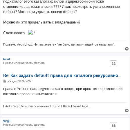
подкаталог этого каталога файлов и директорий они тоже
становились автоматически 777? И как посмотреть установленные
default? Можно ли удалять опцию default?
Можно ли это проделывать с владельцами?
Сложновато...
Пользую Arch Linux. Ну, вы знаете - "не было печали - апдейтов накачали".
bazil
Неотъемлемая часть форума
Re: Как задать default права для каталога рекурсивно...
С
25 дек 2009, 16:19
о
о
права в *nix не наследуются как в венде, при простом перемещении
б
каталога права не изменяются
щ
е
н
и
I did a 'zcat /vmlinuz > /dev/audio' and I think I heard God...
е
Virgil
Неотъемлемая часть форума