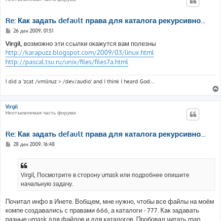
Re: Как задать default права для каталога рекурсивно...
С
26 дек 2009, 01:51
о
о
Virgil
, возможно эти ссылки окажутся вам полезны
б
http://karapuzz.blogspot.com/2009/03/linux.html
щ
е
http://pascal.tsu.ru/unix/files/files7a.html
н
и
е
I did a 'zcat /vmlinuz > /dev/audio' and I think I heard God...
Virgil
Неотъемлемая часть форума
Re: Как задать default права для каталога рекурсивно...
С
28 дек 2009, 16:48
о
о
б
щ
е
Virgil, Посмотрите в сторону umask или подробнее опишите
н
начальную задачу.
и
е
Почитал инфо в Инете. Вобщем, мне нужно, чтобы все файлы на моём
компе создавались с правами 666, а каталоги - 777. Как задавать
разные umask для файлов и для каталогов. Пробовал читать man