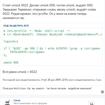
щ
е
Стоит umask 0022. Делаю umask 000, потом umask, выдаёт 000.
н
Закрываю Терминал, открываю снова, ввожу umask, выдаёт снова
и
е
0022. Редактировал /etc/profile. Он у меня на компе теперь
начинается так:
КОД:
ВЫДЕЛИТЬ ВСЁ
# /etc/profile -*- Mode: shell-script -*- 

# (c) MandrakeSoft, Chmouel Boudjnah <chmouel@mandrakesoft.com
loginsh=1

if [ "$UID" -ge 500 ] && ! echo ${PATH} |grep -q /usr/games ; 
    PATH=$PATH:/usr/games

fi

Всё равно umask = 0022.
Последний раз редактировалось
Virgil
28 дек 2009, 22:54, всего редактировалось 1 раз.
Пользую Arch Linux. Ну, вы знаете - "не было печали - апдейтов накачали".
Llama
Неотъемлемая часть форума