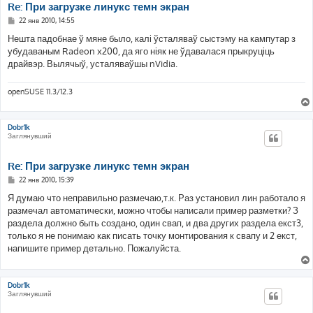
Re: При загрузке линукс темн экран
С
22 янв 2010, 14:55
о
о
Нешта падобнае ў мяне было, калі ўсталяваў сыстэму на кампутар з
б
убудаваным Radeon x200, да яго ніяк не ўдавалася прыкруціць
щ
е
драйвэр. Вылячыў, усталяваўшы nVidia.
н
и
е
openSUSE 11.3/12.3
Dobr1k
Заглянувший
Re: При загрузке линукс темн экран
С
22 янв 2010, 15:39
о
о
Я думаю что неправильно размечаю,т.к. Раз установил лин работало я
б
размечал автоматически, можно чтобы написали пример разметки? З
щ
е
раздела должно быть создано, один свап, и два других раздела екст3,
н
только я не понимаю как писать точку монтирования к свапу и 2 екст,
и
е
напишите пример детально. Пожалуйста.
Dobr1k
Заглянувший