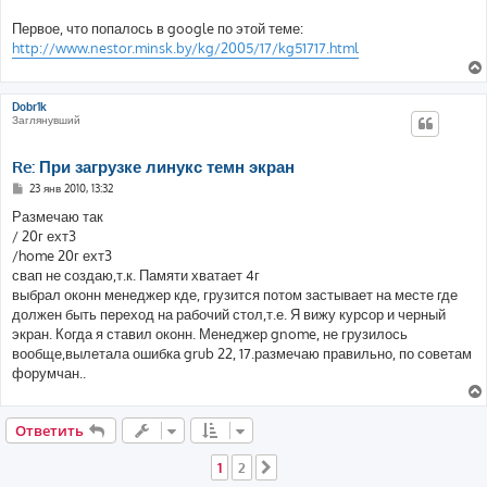
Первое, что попалось в google по этой теме:
http://www.nestor.minsk.by/kg/2005/17/kg51717.html
Dobr1k
Заглянувший
Re: При загрузке линукс темн экран
С
23 янв 2010, 13:32
о
о
Размечаю так
б
/ 20г ехт3
щ
е
/home 20г ехт3
н
свап не создаю,т.к. Памяти хватает 4г
и
е
выбрал оконн менеджер кде, грузится потом застывает на месте где
должен быть переход на рабочий стол,т.е. Я вижу курсор и черный
экран. Когда я ставил оконн. Менеджер gnome, не грузилось
вообще,вылетала ошибка grub 22, 17.размечаю правильно, по советам
форумчан..
Ответить
1
2
След.