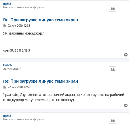
dg333
Неотъемлемая часть форума
Re: При загрузке линукс темн экран
С
22 янв 2010, 12:36
о
о
Які ваконны мэнэджэр?
б
щ
е
н
и
openSUSE 11.3/12.3
е
Dobr1k
Заглянувший
Re: При загрузке линукс темн экран
С
22 янв 2010, 12:59
о
о
1 раз kde, 2-gnome(в этот раз синий экран,не хочет грузить на рабочий
б
стол,курсор могу перемещать по экрану)
щ
е
н
и
е
dg333
Неотъемлемая часть форума