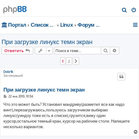
П
о
Портал
Список форумов
Linux
Форум для чайников
и
с
При загрузке линукс темн экран
к
Поиск
Расширен
Ответить
1
2
След.
Dobr1k
Заглянувший
При загрузке линукс темн экран
С
22 янв 2010, 10:56
о
о
Что это может быть? Установил мандриву(разметил все как надо
б
винт),перезагружаюсь,пользуюсь загрузчиком выбираю
щ
е
линукс(уиндоу тоже есть в списке),грузится,вижу один
н
курсор,остальное темный кран, курсор на рабочем столе. Напишите
и
е
несколько вариантов.