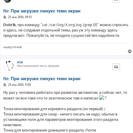
Re: При загрузке линукс темн экран
С
23 янв 2010, 09:51
о
о
Dobr1k
, про команду "cat /var/log/X.org.log |grep EE" можно спросить
б
и здесь, не создавая отдельной темы, раз уж эту команду здесь
щ
е
предлагают. Пожалуйста, не плодите сущностей без надобности.
н
и
е
usually I'm kind
anyr
Неотъемлемая часть форума
Re: При загрузке линукс темн экран
С
23 янв 2010, 11:58
о
о
Ну раз у человека работало при разметке автоматом, а сейчас нет, то
б
может он все-таки что-то экзотическое там и написал
щ
е
н
Точка монтирования для корневого раздела (он первый) /
и
е
Точка монтирования для swap - ничего писать не надо, обычно в
установщике поле для параметров монтирования этого раздела
неактивно.
Точка для монтирования домашнего раздела /home