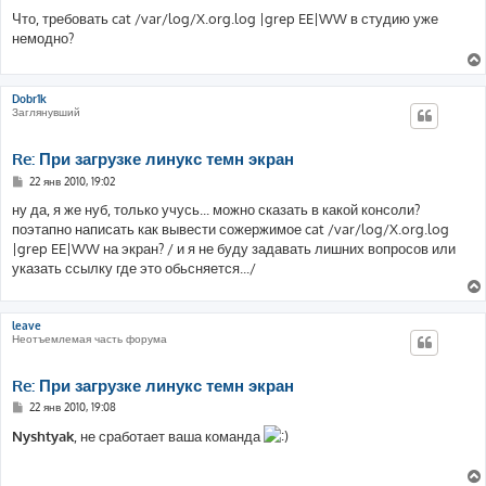
о
о
Что, требовать cat /var/log/X.org.log |grep EE|WW в студию уже
б
немодно?
щ
е
н
и
е
Dobr1k
Заглянувший
Re: При загрузке линукс темн экран
С
22 янв 2010, 19:02
о
о
ну да, я же нуб, только учусь... можно сказать в какой консоли?
б
поэтапно написать как вывести сожержимое cat /var/log/X.org.log
щ
е
|grep EE|WW на экран? / и я не буду задавать лишних вопросов или
н
указать ссылку где это обьсняется.../
и
е
leave
Неотъемлемая часть форума
Re: При загрузке линукс темн экран
С
22 янв 2010, 19:08
о
о
Nyshtyak
, не сработает ваша команда
б
щ
е
н