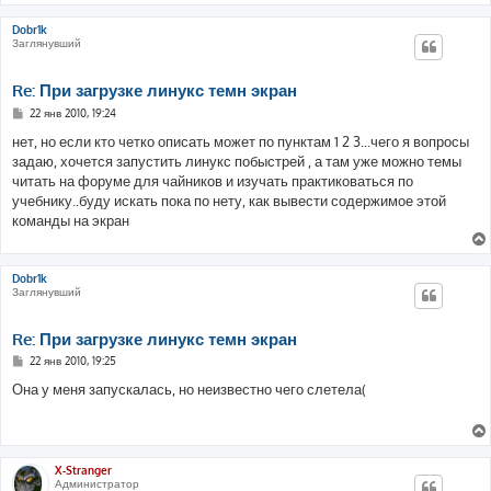
и
е
Dobr1k
Заглянувший
Re: При загрузке линукс темн экран
С
22 янв 2010, 19:24
о
о
нет, но если кто четко описать может по пунктам 1 2 3...чего я вопросы
б
задаю, хочется запустить линукс побыстрей , а там уже можно темы
щ
е
читать на форуме для чайников и изучать практиковаться по
н
учебнику..буду искать пока по нету, как вывести содержимое этой
и
е
команды на экран
Dobr1k
Заглянувший
Re: При загрузке линукс темн экран
С
22 янв 2010, 19:25
о
о
Она у меня запускалась, но неизвестно чего слетела(
б
щ
е
н
и
е
X-Stranger
Администратор