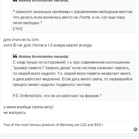
Aleksey Kondratenko писал(а):
* приносят реальные проблемы с управлением свободным местом.
Что делать если кончилось место на /home, а на /usr еще пару
гигов свободно ?
[/list]
для этого есть lvm.
хотя 10 гиг для /home в 1-2 юзера хватит всегда.
Aleksey Kondratenko писал(а):
С swap лучше по осторожней, т.к. про современном соотношении
"размер памяти"/"скорось диска" если система начинает свапить,
то скорей всего надолго. Т.к. скорей всего памяти нехватает много,
а диск работает медленно. Если дать много свапа, то зарвавшийся
процесс может надолго 'подвесить' систему.
P.S. Ordered lists, что-ли не работают на форуме ?
у меня вообще свопа нету)
не жалуюсь.
Two of the most famous products of Berkeley are LSD and BSD:)