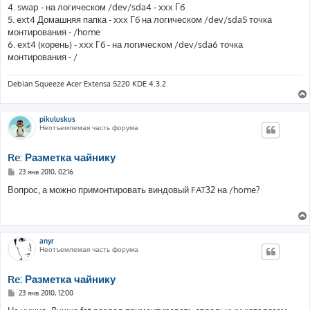
4. swap - на логическом /dev/sda4 - xxx Гб
5. ext4 Домашняя папка - xxx Гб на логическом /dev/sda5 точка
монтирования - /home
6. ext4 (корень) - xxx Гб - на логическом /dev/sda6 точка
монтирования - /
Debian Squeeze Acer Extensa 5220 KDE 4.3.2
pikuluskus
Неотъемлемая часть форума
Re: Разметка чайнику
С
23 янв 2010, 02:16
о
о
Вопрос, а можно примонтировать виндовый FAT32 на /home?
б
щ
е
н
и
е
anyr
Неотъемлемая часть форума
Re: Разметка чайнику
С
23 янв 2010, 12:00
о
о