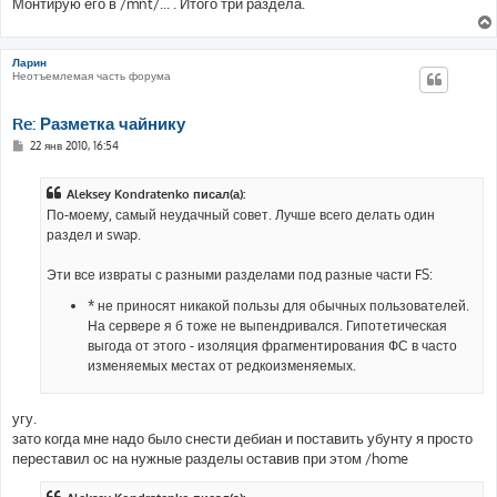
Монтирую его в /mnt/... . Итого три раздела.
н
и
е
Ларин
Неотъемлемая часть форума
Re: Разметка чайнику
С
22 янв 2010, 16:54
о
о
б
Aleksey Kondratenko писал(а):
щ
е
По-моему, самый неудачный совет. Лучше всего делать один
н
раздел и swap.
и
е
Эти все извраты с разными разделами под разные части FS:
* не приносят никакой пользы для обычных пользователей.
На сервере я б тоже не выпендривался. Гипотетическая
выгода от этого - изоляция фрагментирования ФС в часто
изменяемых местах от редкоизменяемых.
угу.
зато когда мне надо было снести дебиан и поставить убунту я просто
переставил ос на нужные разделы оставив при этом /home