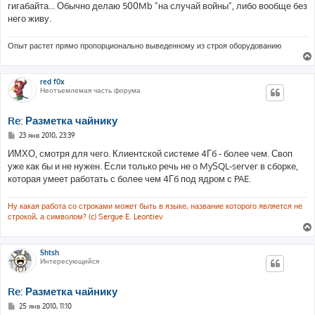
гигабайта... Обычно делаю 500Mb "на случай войны", либо вообще без
него живу.
Опыт растет прямо пропорционально выведенному из строя оборудованию
red f0x
Неотъемлемая часть форума
Re: Разметка чайнику
С
23 янв 2010, 23:39
о
о
ИМХО, смотря для чего. Клиентской системе 4Гб - более чем. Своп
б
уже как бы и не нужен. Если только речь не о MySQL-server в сборке,
щ
е
которая умеет работать с более чем 4Гб под ядром с PAE.
н
и
е
Ну какая работа со строками может быть в языке, название которого является не
строкой, а символом? (c) Sergue E. Leontiev
Shtsh
Интересующийся
Re: Разметка чайнику
С
25 янв 2010, 11:10
о