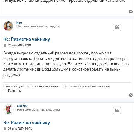
Не нужно. Лучше fat раздел примонтировать отдельным каталогом.
б
щ
е
н
и
е
kae
Неотъемлемая часть форума
Re: Разметка чайнику
С
23 янв 2010, 12:10
о
о
Всегда выделяю отдельный раздел для /home , удобно при
б
переустановках. Делать ли для всего остального один раздел под / ,
щ
е
или еще что отделять - дело вкуса. Если есть "вывьдовс", то полезно
н
делать /home не сдишком большим и основное зранить на вынь-
и
е
разделах.
Будем же учиться хорошо мыслить — вот основной принцип морали
— Паскаль
red f0x
Неотъемлемая часть форума
Re: Разметка чайнику
С
23 янв 2010, 14:03
о