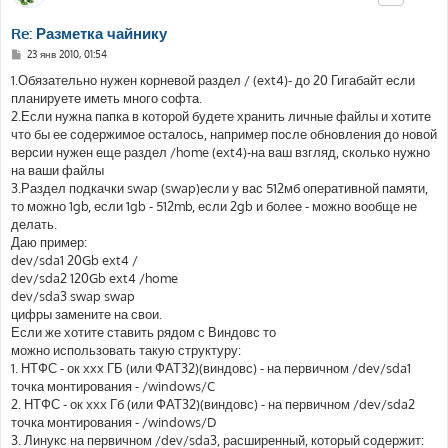
Re: Разметка чайнику
С
23 янв 2010, 01:54
о
о
1.Обязательно нужен корневой раздел / (ext4)- до 20 Гигабайт если
б
планируете иметь много софта.
щ
е
2.Если нужна папка в которой будете хранить личные файлы и хотите
н
что бы ее содержимое осталось, например после обновления до новой
и
е
версии нужен еще раздел /home (ext4)-на ваш взгляд, сколько нужно
на ваши файлы
3.Раздел подкачки swap (swap)если у вас 512мб оперативной памяти,
то можно 1gb, если 1gb - 512mb, если 2gb и более - можно вообще не
делать.
Даю пример:
dev/sda1 20Gb ext4 /
dev/sda2 120Gb ext4 /home
dev/sda3 swap swap
цифры замените на свои.
Если же хотите ставить рядом с Виндовс то
можно использовать такую структуру:
1. НТФС - ок xxx ГБ (или ФАТ32)(виндовс) - на первичном /dev/sda1
точка монтирования - /windows/C
2. НТФС - ок xxx Гб (или ФАТ32)(виндовс) - на первичном /dev/sda2
точка монтирования - /windows/D
3. Линукс на первичном /dev/sda3, расширенный, который содержит: