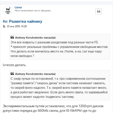
Llama
Неотъемлемая часть форума
Re: Разметка чайнику
С
23 янв 2010, 14:28
о
о
б
Aleksey Kondratenko писал(а):
щ
е
Эти все извраты с разными разделами под разные части FS:
н
* приносят реальные проблемы с управлением свободным местом.
и
е
Что делать если кончилось место на /home, а на /usr еще пару
гигов свободно ?
lvresize делать.
Aleksey Kondratenko писал(а):
С swap лучше по осторожней, т.к. про современном соотношении
"размер памяти"/"скорось диска" если система начинает свапить,
то скорей всего надолго. Т.к. скорей всего памяти нехватает много,
а диск работает медленно. Если дать много свапа, то зарвавшийся
процесс может надолго 'подвесить' систему.
Экспириментальным путем установлено, что для 7200rpm дисков
допустимо порядка до 500Mb свопа, для 10-15kRPM где-то до