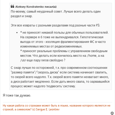
о
б
Aleksey Kondratenko писал(а):
щ
е
По-моему, самый неудачный совет. Лучше всего делать один
н
раздел и swap.
и
е
Эти все извраты с разными разделами под разные части FS:
* не приносят никакой пользы для обычных пользователей.
На сервере я б тоже не выпендривался. Гипотетическая
выгода от этого - изоляция фрагментирования ФС в часто
изменяемых местах от редкоизменяемых.
* приносят реальные проблемы с управлением свободным
местом. Что делать если кончилось место на /home, а на
/usr еще пару гигов свободно ?
С swap лучше по осторожней, т.к. про современном соотношении
"размер памяти"/"скорось диска" если система начинает свапить,
то скорей всего надолго. Т.к. скорей всего памяти нехватает много,
а диск работает медленно. Если дать много свапа, то зарвавшийся
процесс может надолго 'подвесить' систему.
Я тоже так думаю.
Ну какая работа со строками может быть в языке, название которого является не
строкой, а символом? (c) Sergue E. Leontiev