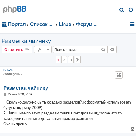
П
о
Портал
Список форумов
Linux
Форум для чайников
и
с
Разметка чайнику
к
Поиск
Расширен
Ответить
1
2
3
След.
Dobr1k
Заглянувший
Разметка чайнику
С
22 янв 2010, 16:04
о
о
1. Сколько должно быть создано разделов?их форматы?(использовать
б
буду мандриву 2009)
щ
е
2. Напишите по этим разделам точки монтирования(/home что то
н
такое)или напишите детальный пример разметки.
и
е
Очень прошу.