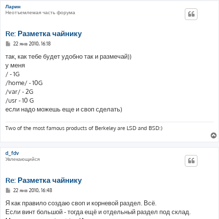
Ларин
Неотъемлемая часть форума
Re: Разметка чайнику
С
22 янв 2010, 16:18
о
о
так, как тебе будет удобно так и размечай))
б
у меня
щ
е
/ - 1G
н
/home/ - 10G
и
е
/var/ - 2G
/usr - 10 G
если надо можешь еще и своп сделать)
Two of the most famous products of Berkeley are LSD and BSD:)
d_fdv
Увлекающийся
Re: Разметка чайнику
С
22 янв 2010, 16:48
о
о
Я как правило создаю своп и корневой раздел. Всё.
б
Если винт большой - тогда ещё и отдельный раздел под склад.
щ
е