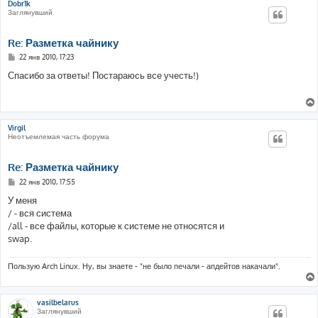
Dobr1k
Заглянувший
Re: Разметка чайнику
С
22 янв 2010, 17:23
о
о
Спасибо за ответы! Постараюсь все учесть!)
б
щ
е
н
и
е
Virgil
Неотъемлемая часть форума
Re: Разметка чайнику
С
22 янв 2010, 17:55
о
о
У меня
б
/ - вся система
щ
е
/all - все файлы, которые к системе не относятся и
н
swap.
и
е
Пользую Arch Linux. Ну, вы знаете - "не было печали - апдейтов накачали".
vasilbelarus
Заглянувший