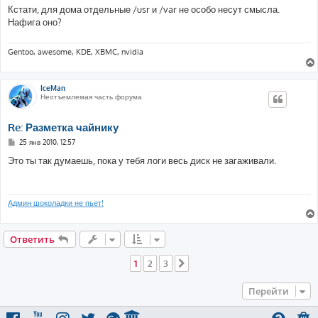
о
Кстати, для дома отдельные /usr и /var не особо несут смысла.
б
Нафига оно?
щ
е
н
и
Gentoo, awesome, KDE, XBMC, nvidia
е
IceMan
Неотъемлемая часть форума
Re: Разметка чайнику
С
25 янв 2010, 12:57
о
о
Это ты так думаешь, пока у тебя логи весь диск не загаживали.
б
щ
е
н
и
Админ шоколадки не пьет!
е
Ответить
1
2
3
След.
Перейти