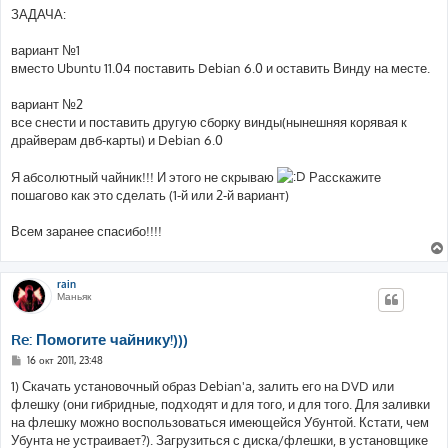
ЗАДАЧА:
вариант №1
вместо Ubuntu 11.04 поставить Debian 6.0 и оставить Винду на месте.
вариант №2
все снести и поставить другую сборку винды(нынешняя корявая к
драйверам двб-карты) и Debian 6.0
Я абсолютный чайник!!! И этого не скрываю
Расскажите
пошагово как это сделать (1-й или 2-й вариант)
Всем заранее спасибо!!!!
rain
Маньяк
Re: Помогите чайнику!)))
С
16 окт 2011, 23:48
о
о
1) Скачать установочный образ Debian'a, залить его на DVD или
б
флешку (они гибридные, подходят и для того, и для того. Для заливки
щ
е
на флешку можно воспользоваться имеющейся Убунтой. Кстати, чем
н
Убунта не устраивает?). Загрузиться с диска/флешки, в установщике
и