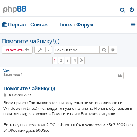
П
о
Портал
Список форумов
Linux
Форум для чайников
и
с
Помогите чайнику!)))
к
Поиск
Расширен
Ответить
1
2
3
4
След.
Vava
Заглянувший
Помогите чайнику!)))
С
16 окт 2011, 22:46
о
о
Всем привет! Так вышло что я ни разу сама не устанавливала ни
б
Windows ни Linux)) Но.. когда-то нужно начинать. Я очень обучаемая и
щ
е
понятливая))) я хорошая)) Помогите плиз! Вот такая ситуация:
н
и
е
Есть ноут на нем стоит 2 ОС - Ubuntu 11.04 и Windows XP SP3 2009 вер.
5.1. Жесткий диск 500Gb.