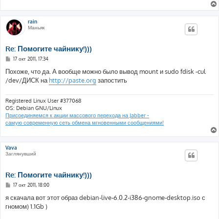
rain
Маньяк
Re: Помогите чайнику!)))
С
17 окт 2011, 17:34
о
о
Похоже, что да. А вообще можно было вывод mount и sudo fdisk -cul
б
/dev/ДИСК на
http://paste.org
запостить
щ
е
н
и
Registered Linux User #377068
е
OS: Debian GNU/Linux
Присоединяемся к акции массового перехода на Jabber -
самую современную сеть обмена мгновенными сообщениями!
Vava
Заглянувший
Re: Помогите чайнику!)))
С
17 окт 2011, 18:00
о
о
я скачала вот этот образ debian-live-6.0.2-i386-gnome-desktop.iso с
б
гномом) 1.1Gb )
щ
е