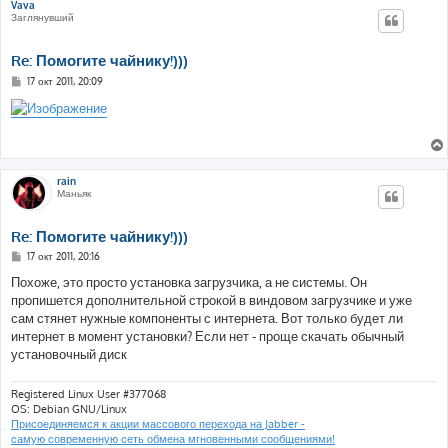
Vava
Заглянувший
Re: Помогите чайнику!)))
С
17 окт 2011, 20:09
о
о
б
щ
е
н
и
е
rain
Маньяк
Re: Помогите чайнику!)))
С
17 окт 2011, 20:16
о
о
Похоже, это просто установка загрузчика, а не системы. Он
б
пропишется дополнительной строкой в виндовом загрузчике и уже
щ
е
сам стянет нужные компоненты с интернета. Вот только будет ли
н
интернет в момент установки? Если нет - проще скачать обычный
и
е
установочный диск
Registered Linux User #377068
OS: Debian GNU/Linux
Присоединяемся к акции массового перехода на Jabber -
самую современную сеть обмена мгновенными сообщениями!