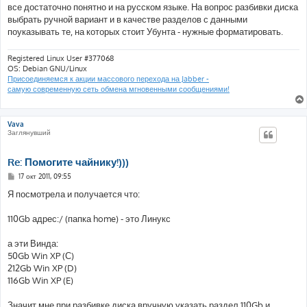
е
все достаточно понятно и на русском языке. На вопрос разбивки диска
выбрать ручной вариант и в качестве разделов с данными
поуказывать те, на которых стоит Убунта - нужные форматировать.
Registered Linux User #377068
OS: Debian GNU/Linux
Присоединяемся к акции массового перехода на Jabber -
самую современную сеть обмена мгновенными сообщениями!
Vava
Заглянувший
Re: Помогите чайнику!)))
С
17 окт 2011, 09:55
о
о
Я посмотрела и получается что:
б
щ
е
110Gb адрес:/ (папка home) - это Линукс
н
и
е
а эти Винда:
50Gb Win XP (С)
212Gb Win XP (D)
116Gb Win XP (E)
Значит мне при разбивке диска вручную указать раздел 110Gb и