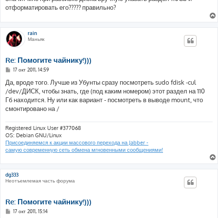
отформатировать его????? правильно?
rain
Маньяк
Re: Помогите чайнику!)))
С
17 окт 2011, 14:59
о
о
Да, вроде того. Лучше из Убунты сразу посмотреть sudo fdisk -cul
б
/dev/ДИСК, чтобы знать, где (под каким номером) этот раздел на 110
щ
е
Гб находится. Ну или как вариант - посмотреть в выводе mount, что
н
смонтировано на /
и
е
Registered Linux User #377068
OS: Debian GNU/Linux
Присоединяемся к акции массового перехода на Jabber -
самую современную сеть обмена мгновенными сообщениями!
dg333
Неотъемлемая часть форума
Re: Помогите чайнику!)))
С
17 окт 2011, 15:14
о