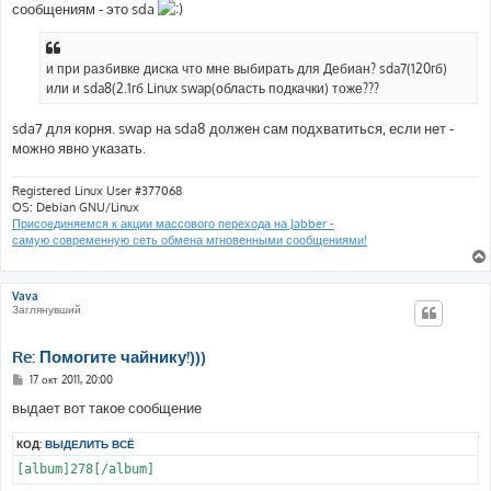
сообщениям - это sda
и при разбивке диска что мне выбирать для Дебиан? sda7(120гб)
или и sda8(2.1гб Linux swap(область подкачки) тоже???
sda7 для корня. swap на sda8 должен сам подхватиться, если нет -
можно явно указать.
Registered Linux User #377068
OS: Debian GNU/Linux
Присоединяемся к акции массового перехода на Jabber -
самую современную сеть обмена мгновенными сообщениями!
Vava
Заглянувший
Re: Помогите чайнику!)))
С
17 окт 2011, 20:00
о
о
выдает вот такое сообщение
б
щ
КОД:
ВЫДЕЛИТЬ ВСЁ
е
н
[album]278[/album]
и
е