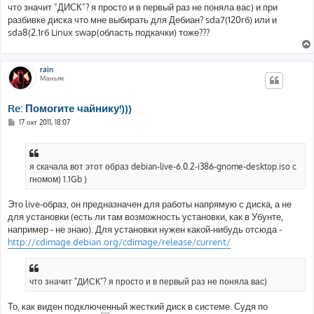
н
что значит "ДИСК"? я просто и в первый раз не поняла вас) и при
и
е
разбивке диска что мне выбирать для Дебиан? sda7(120гб) или и
sda8(2.1гб Linux swap(область подкачки) тоже???
rain
Маньяк
Re: Помогите чайнику!)))
С
17 окт 2011, 18:07
о
о
б
щ
е
я скачала вот этот образ debian-live-6.0.2-i386-gnome-desktop.iso с
н
гномом) 1.1Gb )
и
е
Это live-образ, он предназначен для работы напрямую с диска, а не
для установки (есть ли там возможность установки, как в Убунте,
например - не знаю). Для установки нужен какой-нибудь отсюда -
http://cdimage.debian.org/cdimage/release/current/
что значит "ДИСК"? я просто и в первый раз не поняла вас)
То, как виден подключенный жесткий диск в системе. Судя по