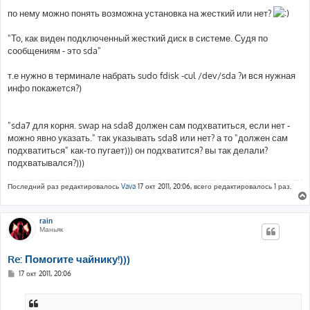
по нему можно понять возможна установка на жесткий или нет?
"То, как виден подключенный жесткий диск в системе. Судя по
сообщениям - это sda"
т.е нужно в терминале набрать sudo fdisk -cul /dev/sda ?и вся нужная
инфо покажется?)
"sda7 для корня. swap на sda8 должен сам подхватиться, если нет -
можно явно указать." так указывать sda8 или нет? а то "должен сам
подхватиться" как-то пугает))) он подхватится? вы так делали?
подхватывался?)))
Последний раз редактировалось
Vava
17 окт 2011, 20:06, всего редактировалось 1 раз.
rain
Маньяк
Re: Помогите чайнику!)))
С
17 окт 2011, 20:06
о
о
б
щ