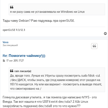
о
б
щ
е
я ни разу сама не устанавливала ни Windows ни Linux
н
и
е
Тады чаму Debian? Раю падумаць пра openSUSE.
openSUSE 11.3/12.3
Vava
Заглянувший
Re: Помогите чайнику!)))
С
17 окт 2011, 17:27
о
о
б
rain писал(а):
щ
е
Да, вроде того. Лучше из Убунты сразу посмотреть sudo fdisk -cul
н
/dev/ДИСК, чтобы знать, где (под каким номером) этот раздел на
и
е
110 Гб находится. Ну или как вариант - посмотреть в выводе mount,
что смонтировано на /
Глянула дисковая утилита.. я так поняла где написано NTFS - это
Винда. Так вот нашла я что 120Гб ext4 dev/sda7 2.1Gb Linux
swap(область подкачки) dev/sda8 это то что нужно???