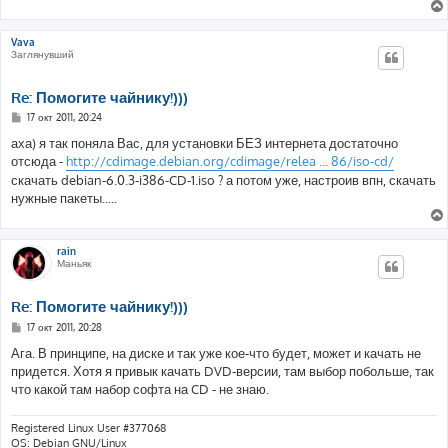
Vava
Заглянувший
Re: Помогите чайнику!)))
С
17 окт 2011, 20:24
о
о
аха) я так поняла Вас, для установки БЕЗ интернета достаточно
б
отсюда -
http://cdimage.debian.org/cdimage/relea ... 86/iso-cd/
щ
е
скачать debian-6.0.3-i386-CD-1.iso ? а потом уже, настроив впн, скачать
н
нужные пакеты.....
и
е
rain
Маньяк
Re: Помогите чайнику!)))
С
17 окт 2011, 20:28
о
о
Ага. В принципе, на диске и так уже кое-что будет, может и качать не
б
придется. Хотя я привык качать DVD-версии, там выбор побольше, так
щ
е
что какой там набор софта на CD - не знаю.
н
и
е
Registered Linux User #377068
OS: Debian GNU/Linux