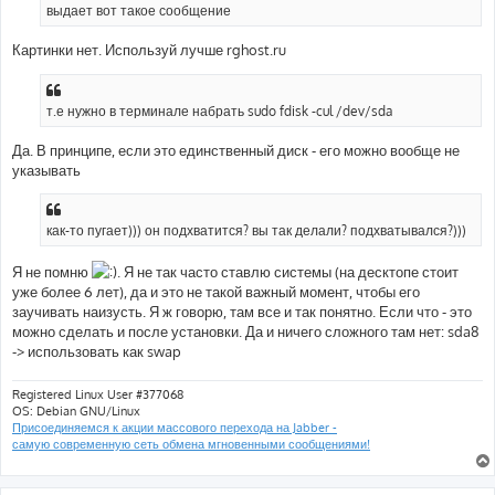
е
выдает вот такое сообщение
н
и
е
Картинки нет. Используй лучше rghost.ru
т.е нужно в терминале набрать sudo fdisk -cul /dev/sda
Да. В принципе, если это единственный диск - его можно вообще не
указывать
как-то пугает))) он подхватится? вы так делали? подхватывался?)))
Я не помню
. Я не так часто ставлю системы (на десктопе стоит
уже более 6 лет), да и это не такой важный момент, чтобы его
заучивать наизусть. Я ж говорю, там все и так понятно. Если что - это
можно сделать и после установки. Да и ничего сложного там нет: sda8
-> использовать как swap
Registered Linux User #377068
OS: Debian GNU/Linux
Присоединяемся к акции массового перехода на Jabber -
самую современную сеть обмена мгновенными сообщениями!