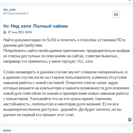
nix_user
Интересующийся
Re: Нид хэлп. Полный чайник
С
07 янв 2012, 04:16
о
о
Найти документацию по SUSE и почитать о способах установки ПО в
б
данном дистрибутиве.
щ
е
Попробовать найти необходимое приложение, предварительно выбрав
н
из списка доступных по описаниям на сайтах, советам бывалых...
и
е
например что прижилось у меня mplayer, VLC, xine
Слово ненавидеть в данном случае звучит слишком эмоционально, и
в данном случае косяк на стороне пользователя, а именно отсутсвие
навыков работы с новой системой. Очертите список своих задач
которые решаете на компьютере и оцените возможности для освоения
новой для себя области знания и приобретения новых навыков работы
с копьютером. Учитывайте что на это нужно время, терпение,
настойчивость, любопытсво и некоторая доля везения. Если все
вышеперечисленное доступно - дерзайте. Да будет нелегко, но вы
далеко не первый кто прошел этот этап.
leave