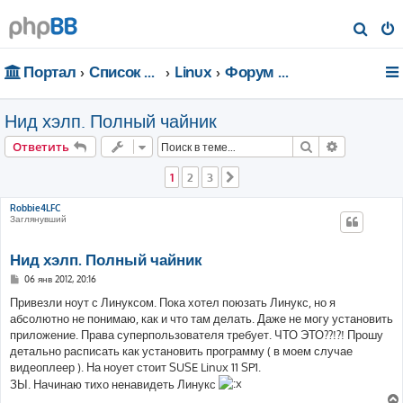
П
о
Портал
Список форумов
Linux
Форум для чайников
и
с
Нид хэлп. Полный чайник
к
Поиск
Расширен
Ответить
1
2
3
След.
Robbie4LFC
Заглянувший
Нид хэлп. Полный чайник
С
06 янв 2012, 20:16
о
о
Привезли ноут с Линуксом. Пока хотел поюзать Линукс, но я
б
абсолютно не понимаю, как и что там делать. Даже не могу установить
щ
е
приложение. Права суперпользователя требует. ЧТО ЭТО??!?! Прошу
н
детально расписать как установить программу ( в моем случае
и
е
видеоплеер ). На ноует стоит SUSE Linux 11 SP1.
ЗЫ. Начинаю тихо ненавидеть Линукс