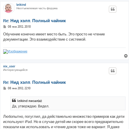
leikind
Неотъемлемая часть форума
Re: Нид хэлп. Полный чайник
С
08 янв 2012, 20:10
о
о
Обучение конечно имеет место быть. Это просто не чтение
б
документации. Это взаимодействие с системой.
щ
е
н
и
е
nix_user
Интересующийся
Re: Нид хэлп. Полный чайник
С
08 янв 2012, 22:10
о
о
б
leikind писал(а):
щ
е
Да, утверждаю. Видел.
н
и
е
Любопытно, погуглил, да действиельно множество примеров как дети
используют iPad. Но в случае детей им скорее всего предварительно
показали как использовать и чтение доков тоже не вариант. Я даже