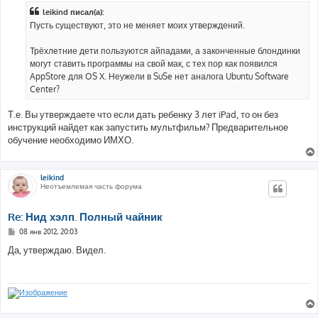
б
leikind писал(а):
щ
е
Пусть существуют, это не меняет моих утверждений.
н
и
е
Трёхлетние дети пользуются айпадами, а законченные блондинки
могут ставить программы на свой мак, с тех пор как появился
AppStore для OS X. Неужели в SuSe нет аналога Ubuntu Software
Center?
Т.е. Вы утверждаете что если дать ребенку 3 лет iPad, то он без
инструкций найдет как запустить мультфильм? Предварительное
обучение необходимо ИМХО.
leikind
Неотъемлемая часть форума
Re: Нид хэлп. Полный чайник
С
08 янв 2012, 20:03
о
о
Да, утверждаю. Видел.
б
щ
е
н
и
е