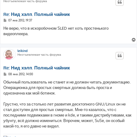
Неотъемлемая часть форума
Re: Нид хэлп. Полный чайник
С
07 янв 2012, 19:37
о
о
Не верю, что в искоробочном SLED нет хоть простенького
б
видеоплеера.
щ
е
н
и
е
leikind
Неотъемлемая часть форума
Re: Нид хэлп. Полный чайник
С
08 янв 2012, 14:00
о
о
Обычный пользователь не станет и не должен читать документацию.
б
Операционка для простых смертных должна быть проста и
щ
е
однозначна как мой ботинок.
н
и
е
Грустно, что за столько лет развития десктопного GNU/Linux он не
стал доступен для простых смертных. Мне-то казалось, что с
последними подвижками в гноме и kde, и такими дистрибутивами, как
убунту, всё должно измениться. Впрочем, может, SuSe, он особый
какой-то, я его давно не видел.