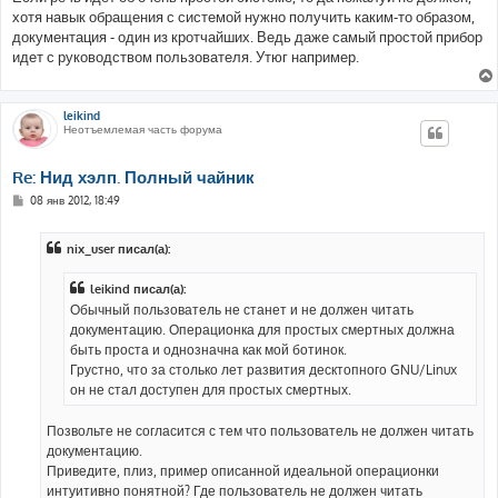
хотя навык обращения с системой нужно получить каким-то образом,
документация - один из кротчайших. Ведь даже самый простой прибор
идет с руководством пользователя. Утюг например.
leikind
Неотъемлемая часть форума
Re: Нид хэлп. Полный чайник
С
08 янв 2012, 18:49
о
о
б
nix_user писал(а):
щ
е
н
leikind писал(а):
и
е
Обычный пользователь не станет и не должен читать
документацию. Операционка для простых смертных должна
быть проста и однозначна как мой ботинок.
Грустно, что за столько лет развития десктопного GNU/Linux
он не стал доступен для простых смертных.
Позвольте не согласится с тем что пользователь не должен читать
документацию.
Приведите, плиз, пример описанной идеальной операционки
интуитивно понятной? Где пользователь не должен читать