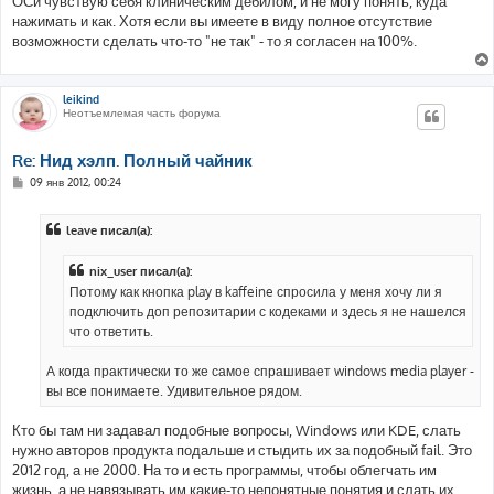
ОСи чувствую себя клиническим дебилом, и не могу понять, куда
нажимать и как. Хотя если вы имеете в виду полное отсутствие
возможности сделать что-то "не так" - то я согласен на 100%.
leikind
Неотъемлемая часть форума
Re: Нид хэлп. Полный чайник
С
09 янв 2012, 00:24
о
о
б
leave писал(а):
щ
е
н
nix_user писал(а):
и
е
Потому как кнопка play в kaffeine спросила у меня хочу ли я
подключить доп репозитарии с кодеками и здесь я не нашелся
что ответить.
А когда практически то же самое спрашивает windows media player -
вы все понимаете. Удивительное рядом.
Кто бы там ни задавал подобные вопросы, Windows или KDE, слать
нужно авторов продукта подальше и стыдить их за подобный fail. Это
2012 год, а не 2000. На то и есть программы, чтобы облегчать им
жизнь, а не навязывать им какие-то непонятные понятия и слать их