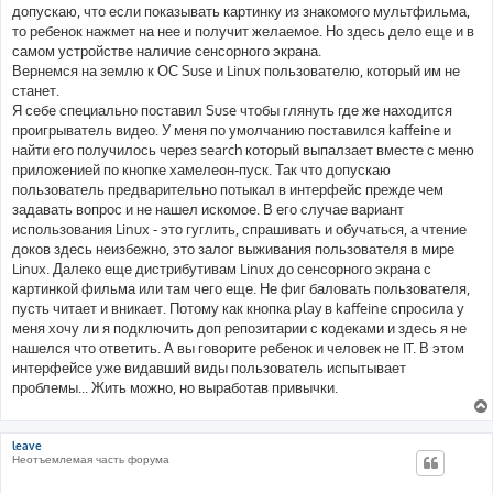
допускаю, что если показывать картинку из знакомого мультфильма,
то ребенок нажмет на нее и получит желаемое. Но здесь дело еще и в
самом устройстве наличие сенсорного экрана.
Вернемся на землю к ОС Suse и Linux пользователю, который им не
станет.
Я себе специально поставил Suse чтобы глянуть где же находится
проигрыватель видео. У меня по умолчанию поставился kaffeine и
найти его получилось через search который выпалзает вместе с меню
приложенией по кнопке хамелеон-пуск. Так что допускаю
пользователь предварительно потыкал в интерфейс прежде чем
задавать вопрос и не нашел искомое. В его случае вариант
использования Linux - это гуглить, спрашивать и обучаться, а чтение
доков здесь неизбежно, это залог выживания пользователя в мире
Linux. Далеко еще дистрибутивам Linux до сенсорного экрана с
картинкой фильма или там чего еще. Не фиг баловать пользователя,
пусть читает и вникает. Потому как кнопка play в kaffeine спросила у
меня хочу ли я подключить доп репозитарии с кодеками и здесь я не
нашелся что ответить. А вы говорите ребенок и человек не IT. В этом
интерфейсе уже видавший виды пользователь испытывает
проблемы... Жить можно, но выработав привычки.
leave
Неотъемлемая часть форума