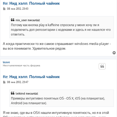
Re: Нид хэлп. Полный чайник
С
08 янв 2012, 23:43
о
о
б
nix_user писал(а):
щ
е
Потому как кнопка play в kaffeine спросила у меня хочу ли я
н
подключить доп репозитарии с кодеками и здесь я не нашелся что
и
е
ответить.
А когда практически то же самое спрашивает windows media player -
вы все понимаете. Удивительное рядом.
leave
Неотъемлемая часть форума
Re: Нид хэлп. Полный чайник
С
08 янв 2012, 23:47
о
о
б
leikind писал(а):
щ
е
Примеры интуитивно понятных OS - OS X, iOS (на планшетах),
н
Android (на планшетах).
и
е
Я не знаю, где вы в OSX нашли интуитивную понятность, но я в этой