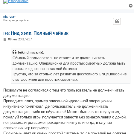
nix_user
Интересующийся
Re: Нид хэлп. Полный чайник
С
08 янв 2012, 16:37
о
о
б
leikind писал(а):
щ
е
Обычный пользователь не станет и не должен читать
н
документацию. Операционка для простых смертных должна быть
и
е
проста и однозначна как мой ботинок.
Грустно, что за столько лет развития десктопного GNU/Linux он не
стал доступен для простых смертных.
Позвольте не согласится с тем что пользователь не должен читать
документацию.
Приведите, плиз, пример описанной идеальной операционки
интуитивно понятной? Где пользователь не должен читать
документацию, либо не обучаться? Может быть я что-то упустил,
пожалуй только игры получается завести без ознакомления с докой,
но правила игры всеже приходится читнуть иногда, в случае
логических игр например.
Если речь идет об очень простой системе, то да пожалуй не должен,