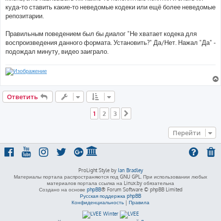
куда-то ставить какие-то неведомые кодеки или ещё более неведомые
репозитарии.
Правильным поведением был бы диалог "Не хватает кодека для
воспроизведения данного формата. Установить?" Да/Нет. Нажал "Да" -
подождал минуту, видео заиграло.
Ответить
1
2
3
След.
Перейти
ProLight Style by
Ian Bradley
Материалы портала распространяются под GNU GPL. При использовании любых
материалов портала ссылка на Linux.by обязательна
Создано на основе
phpBB
® Forum Software © phpBB Limited
Русская поддержка phpBB
Конфиденциальность
|
Правила