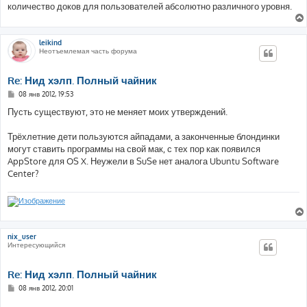
количество доков для пользователей абсолютно различного уровня.
leikind
Неотъемлемая часть форума
Re: Нид хэлп. Полный чайник
С
08 янв 2012, 19:53
о
о
Пусть существуют, это не меняет моих утверждений.
б
щ
е
Трёхлетние дети пользуются айпадами, а законченные блондинки
н
могут ставить программы на свой мак, с тех пор как появился
и
е
AppStore для OS X. Неужели в SuSe нет аналога Ubuntu Software
Center?
nix_user
Интересующийся
Re: Нид хэлп. Полный чайник
С
08 янв 2012, 20:01
о
о