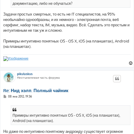
документацию, либо не обучаться?
Задачи простых смертных, то есть не IT специалистов, на 95%
необычайно однообразны, и их немного - электронная почта, веб
серфинг, набор текста, IM, музыка, видео. Всё. Сделать это простым и
интуитивным не так уж и сложно.
Примеры интуитивно понятных OS - OS X, iOS (на планшетах), Android
(на планшетах).
pikuluskus
Неотъемлемая часть форума
Re: Нид хэлп. Полный чайник
С
08 янв 2012, 19:36
о
о
б
щ
е
Примеры интуитивно понятных OS - OS X, iOS (на планшетах),
н
Android (на планшетах).
и
е
Но даже по интуитивно понятному андроиду существует огромное