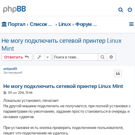
П
о
Портал
Список форумов
Linux
Форум для чайников
и
с
Не могу подключить сетевой принтер Linux
к
Mint
Поиск
Расширен
Ответить
antipod13
Заглянувший
Не могу подключить сетевой принтер Linux Mint
С
04 окт 2016, 10:46
о
о
Локально установил, печатает
б
На другой машине подключить не получается, при полной установке с
щ
е
параметрами по умолчанию, задание просто становиться в очередь и
н
ни каких сдвигов.
и
е
При установке есть кнопка проверить подключение пользователя,
пишет что подключение не удалось.