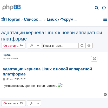
П
о
Портал
Список форумов
Linux
Форум для чайников
и
с
адаптации кернела Linux к новой аппаратной
к
платформе
Поиск
Расширен
Ответить
BigArik
Заглянувший
адаптации кернела Linux к новой аппаратной
платформе
С
05 окт 2016, 21:39
о
о
нужна помощь срочно - готов платить
б
щ
е
н
и
е
Ответить