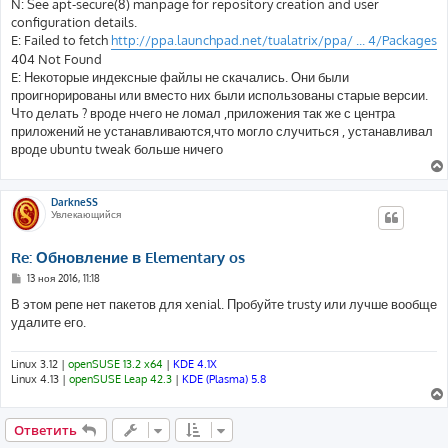
N: See apt-secure(8) manpage for repository creation and user
configuration details.
E: Failed to fetch
http://ppa.launchpad.net/tualatrix/ppa/ ... 4/Packages
404 Not Found
E: Некоторые индексные файлы не скачались. Они были
проигнорированы или вместо них были использованы старые версии.
Что делать ? вроде нчего не ломал ,приложения так же с центра
приложений не устанавливаются,что могло случиться , устанавливал
вроде ubuntu tweak больше ничего
DarkneSS
Увлекающийся
Re: Обновление в Elementary os
С
13 ноя 2016, 11:18
о
о
В этом репе нет пакетов для xenial. Пробуйте trusty или лучше вообще
б
удалите его.
щ
е
н
и
Linux 3.12 |
openSUSE 13.2 x64
|
KDE 4.1X
е
Linux 4.13 |
openSUSE Leap 42.3
|
KDE (Plasma) 5.8
Ответить