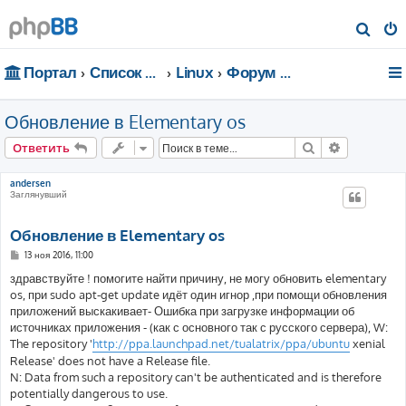
П
о
Портал
Список форумов
Linux
Форум для чайников
и
с
Обновление в Elementary os
к
Поиск
Расширен
Ответить
andersen
Заглянувший
Обновление в Elementary os
С
13 ноя 2016, 11:00
о
о
здравствуйте ! помогите найти причину, не могу обновить elementary
б
os, при sudo apt-get update идёт один игнор ,при помощи обновления
щ
е
приложений выскакивает- Ошибка при загрузке информации об
н
источниках приложения - (как с основного так с русского сервера), W:
и
е
The repository '
http://ppa.launchpad.net/tualatrix/ppa/ubuntu
xenial
Release' does not have a Release file.
N: Data from such a repository can't be authenticated and is therefore
potentially dangerous to use.