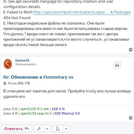
N: See apt-secure(8) manpage for repository creation and user
configuration details.
E: Failed to fetch
http://ppa.launchpad.net/tualatrix/ppa/ ... 4/Packages
404 Not Found
E: Некоторые индексные файлы не скачались. Они были
проигнорированы или вместо них были использованы старые версии.
Что делать ? вроде нчего не ломал ,приложения так же с центра
приложений не устанавливаются,что могло случиться , устанавливал
вроде ubuntu tweak больше ничего
DarkneSS
Увлекающийся
Re: Обновление в Elementary os
С
13 ноя 2016, 11:18
о
о
В этом репе нет пакетов для xenial. Пробуйте trusty или лучше вообще
б
удалите его.
щ
е
н
и
Linux 3.12 |
openSUSE 13.2 x64
|
KDE 4.1X
е
Linux 4.13 |
openSUSE Leap 42.3
|
KDE (Plasma) 5.8
Ответить