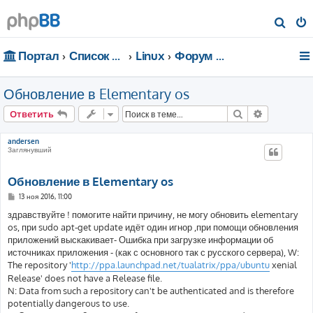
П
о
Портал
Список форумов
Linux
Форум для чайников
и
с
Обновление в Elementary os
к
Поиск
Расширен
Ответить
andersen
Заглянувший
Обновление в Elementary os
С
13 ноя 2016, 11:00
о
о
здравствуйте ! помогите найти причину, не могу обновить elementary
б
os, при sudo apt-get update идёт один игнор ,при помощи обновления
щ
е
приложений выскакивает- Ошибка при загрузке информации об
н
источниках приложения - (как с основного так с русского сервера), W:
и
е
The repository '
http://ppa.launchpad.net/tualatrix/ppa/ubuntu
xenial
Release' does not have a Release file.
N: Data from such a repository can't be authenticated and is therefore
potentially dangerous to use.