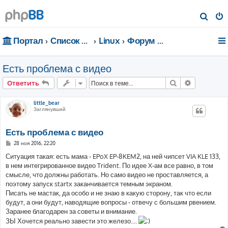
П
о
Портал
Список форумов
Linux
Форум для чайников
и
с
Есть проблема с видео
к
Поиск
Расширен
Ответить
little_bear
Заглянувший
Есть проблема с видео
С
28 ноя 2016, 22:20
о
о
Ситуация такая: есть мама - EPoX EP-8KEM2, на ней чипсет VIA KLE 133,
б
в нем интегрированное видео Trident. По идее X-ам все равно, в том
щ
е
смысле, что должны работать. Но само видео не проставляется, а
н
поэтому запуск startx заканчивается темным экраном.
и
е
Писать не мастак, да особо и не знаю в какую сторону, так что если
будут, а они будут, наводящие вопросы - отвечу с большим рвением.
Заранее благодарен за советы и внимание.
ЗЫ Хочется реально завести это железо....