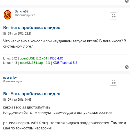
DarkneSS
Увлекающийся
Re: Есть проблема с видео
С
28 ноя 2016, 22:27
о
о
Что написано в консоли при неудачном запуске иксов? В логе иксов? В
б
системном логе?
щ
е
н
и
Linux 3.12 |
openSUSE 13.2 x64
|
KDE 4.1X
е
Linux 4.13 |
openSUSE Leap 42.3
|
KDE (Plasma) 5.8
passer-by
Фанатеющий
Re: Есть проблема с видео
С
29 ноя 2016, 01:43
о
о
какой версии дистрибутив?
б
(он должен быть _минимум_ свежее даты выпуска материнки)
щ
е
н
ps. если верить wiki X.org , то такая видюха поддерживается. Там же и
и
е
ман по тонкостям настройки