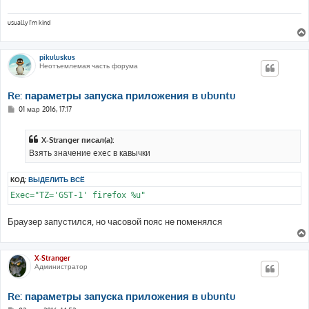
е
н
и
usually I'm kind
е
pikuluskus
Неотъемлемая часть форума
Re: параметры запуска приложения в ubuntu
С
01 мар 2016, 17:17
о
о
б
X-Stranger писал(а):
щ
е
Взять значение exec в кавычки
н
и
е
КОД:
ВЫДЕЛИТЬ ВСЁ
Exec="TZ='GST-1' firefox %u"
Браузер запустился, но часовой пояс не поменялся
X-Stranger
Администратор
Re: параметры запуска приложения в ubuntu