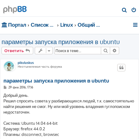
П
о
Портал
Список форумов
Linux
Общий форум
и
с
параметры запуска приложения в ubuntu
к
Поиск
Расширен
Ответить
pikuluskus
Неотъемлемая часть форума
параметры запуска приложения в ubuntu
С
29 фев 2016, 17:16
о
о
Добрый день.
б
Решил спросить совета у разбирающихся людей, т.к. самостоятельно
щ
е
найти решения не смог. Ну или мой уровень владения гуглопоиском
н
недостаточен.
и
е
Система: Ubuntu 14.04 64-bit
Браузер: firefox 44.0.2
Плагины: disconnect, browsec