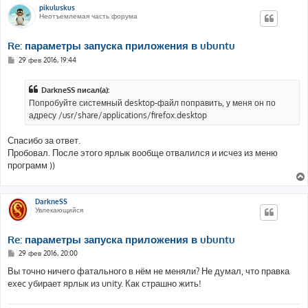
pikuluskus
Неотъемлемая часть форума
Re: параметры запуска приложения в ubuntu
С
29 фев 2016, 19:44
о
о
б
DarkneSS писал(а):
щ
е
Попробуйте системный desktop-файл поправить, у меня он по
н
адресу /usr/share/applications/firefox.desktop
и
е
Спасибо за ответ.
Пробовал. После этого ярлык вообще отвалился и исчез из меню
программ ))
DarkneSS
Увлекающийся
Re: параметры запуска приложения в ubuntu
С
29 фев 2016, 20:00
о
о
Вы точно ничего фатального в нём не меняли? Не думал, что правка
б
exec убирает ярлык из unity. Как страшно жить!
щ
е
н