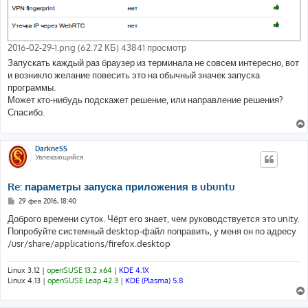
2016-02-29-1.png (62.72 КБ) 43841 просмотр
Запускать каждый раз браузер из терминала не совсем интересно, вот
и возникло желание повесить это на обычный значек запуска
программы.
Может кто-нибудь подскажет решение, или направление решения?
Спасибо.
DarkneSS
Увлекающийся
Re: параметры запуска приложения в ubuntu
С
29 фев 2016, 18:40
о
о
Доброго времени суток. Чёрт его знает, чем руководствуется это unity.
б
Попробуйте системный desktop-файл поправить, у меня он по адресу
щ
е
/usr/share/applications/firefox.desktop
н
и
е
Linux 3.12 |
openSUSE 13.2 x64
|
KDE 4.1X
Linux 4.13 |
openSUSE Leap 42.3
|
KDE (Plasma) 5.8