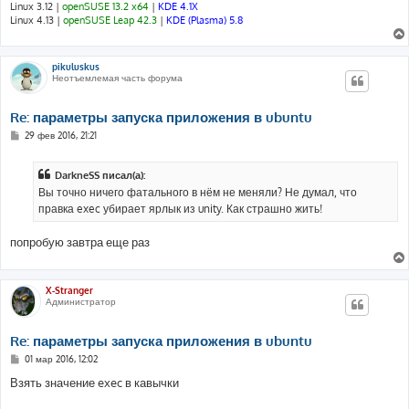
и
Linux 3.12 |
openSUSE 13.2 x64
|
KDE 4.1X
е
Linux 4.13 |
openSUSE Leap 42.3
|
KDE (Plasma) 5.8
pikuluskus
Неотъемлемая часть форума
Re: параметры запуска приложения в ubuntu
С
29 фев 2016, 21:21
о
о
б
DarkneSS писал(а):
щ
е
Вы точно ничего фатального в нём не меняли? Не думал, что
н
правка exec убирает ярлык из unity. Как страшно жить!
и
е
попробую завтра еще раз
X-Stranger
Администратор
Re: параметры запуска приложения в ubuntu
С
01 мар 2016, 12:02
о
о
Взять значение exec в кавычки
б
щ