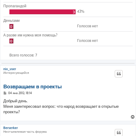
Пропагандой
43%
3
Деньгами
Голосов нет
0
А разве им нужна моя помощь?
Голосов нет
0
Всего голосов:
7
nix_user
Интересующийся
Возвращаем в проекты
С
04 янв 2012, 18:14
о
о
Добрый день.
б
Меня заинтересовал вопрос: что народ возвращает в открытые
щ
е
проекты?
н
и
е
Berserker
Неотъемлемая часть форума