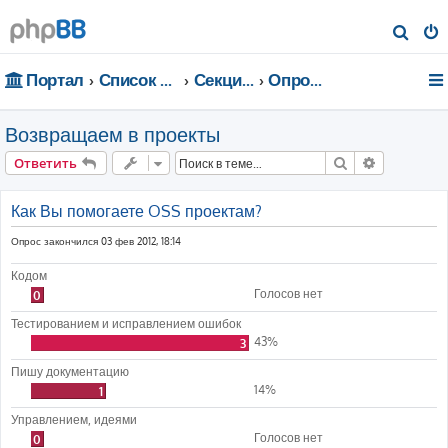
П
о
Портал
Список форумов
Секции портала
Опросы
и
с
Возвращаем в проекты
к
Поиск
Расширен
Ответить
Как Вы помогаете OSS проектам?
Опрос закончился 03 фев 2012, 18:14
Кодом
Голосов нет
0
Тестированием и исправлением ошибок
43%
3
Пишу документацию
14%
1
Управлением, идеями
Голосов нет
0