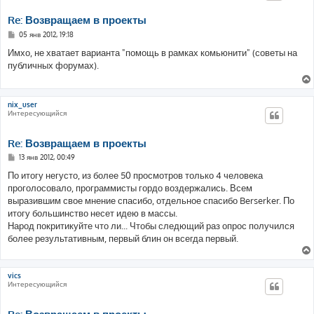
Re: Возвращаем в проекты
С
05 янв 2012, 19:18
о
о
Имхо, не хватает варианта "помощь в рамках комьюнити" (советы на
б
публичных форумах).
щ
е
н
и
е
nix_user
Интересующийся
Re: Возвращаем в проекты
С
13 янв 2012, 00:49
о
о
По итогу негусто, из более 50 просмотров только 4 человека
б
проголосовало, программисты гордо воздержались. Всем
щ
е
выразившим свое мнение спасибо, отдельное спасибо Berserker. По
н
итогу большинство несет идею в массы.
и
е
Народ покритикуйте что ли... Чтобы следющий раз опрос получился
более результативным, первый блин он всегда первый.
vics
Интересующийся