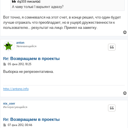
dg333 писал(а):
щ
е
А чаму толькі 1 варыянт адказу?
н
и
е
Вот точно, я сомневался на этот счет, в конце решил, что один будет
лучше отражать что преобладает, но в ущерб дружественности к
пользователю... результат на лицо. Принял на заметку.
anton
Увлекающийся
Re: Возвращаем в проекты
С
05 фев 2012, 18:25
о
о
Выборка не репрезентативна.
б
щ
е
н
и
http://antono.info
е
nix_user
Интересующийся
Re: Возвращаем в проекты
С
07 фев 2012, 00:46