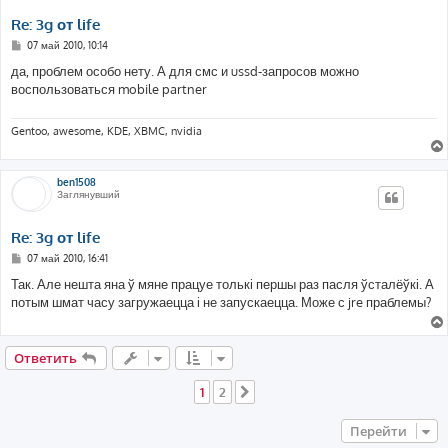
Re: 3g от life
С
07 май 2010, 10:14
о
о
да, проблем особо нету. А для смс и ussd-запросов можно
б
воспользоваться mobile partner
щ
е
н
и
Gentoo, awesome, KDE, XBMC, nvidia
е
ben1508
Заглянувший
Re: 3g от life
С
07 май 2010, 16:41
о
о
Так. Але нешта яна ў мяне працуе толькі першы раз пасля ўсталёўкі. А
б
потым шмат часу загружаецца і не запускаецца. Може с jre праблемы?
щ
е
н
и
е
Ответить
1
2
След.
Перейти