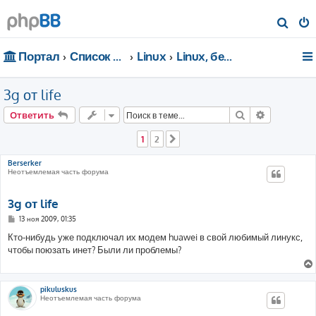
П
о
Портал
Список форумов
Linux
Linux, безопасность, сети
и
с
3g от life
к
Поиск
Расширен
Ответить
1
2
След.
Berserker
Неотъемлемая часть форума
3g от life
С
13 ноя 2009, 01:35
о
о
Кто-нибудь уже подключал их модем huawei в свой любимый линукс,
б
чтобы поюзать инет? Были ли проблемы?
щ
е
н
и
е
pikuluskus
Неотъемлемая часть форума