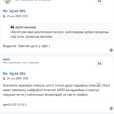
Re: 3g от life
С
23 ноя 2009, 23:31
о
о
б
dg333 писал(а):
щ
е
Velcom ужо мае аналягічную паслугу. Іхнія мадэмы добра працуюць
н
пад Linux, хуткасьць высокая.
и
е
Выдатна. Завітаю да іх у офіс )
dg333
Неотъемлемая часть форума
Re: 3g от life
С
24 ноя 2009, 13:00
о
о
Але велік прапануе (пакуль што?) толькі адзін тарыфны плян
Калі
б
шмат пампуеш, лайфаўскі Internet 4000 выгаднейшы (і каштуе
щ
е
ледзьве не як у кабэльных апэратараў за такі ж трафік).
н
и
е
openSUSE 11.3/12.3