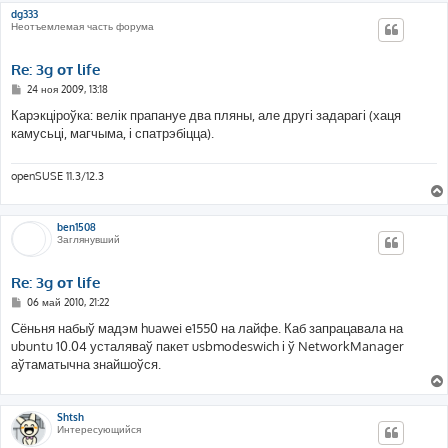
dg333
Неотъемлемая часть форума
Re: 3g от life
С
24 ноя 2009, 13:18
о
о
Карэкціроўка: велік прапануе два пляны, але другі задарагі (хаця
б
камусьці, магчыма, і спатрэбіцца).
щ
е
н
и
openSUSE 11.3/12.3
е
ben1508
Заглянувший
Re: 3g от life
С
06 май 2010, 21:22
о
о
Сёньня набыў мадэм huawei e1550 на лайфе. Каб запрацавала на
б
ubuntu 10.04 усталяваў пакет usbmodeswich і ў NetworkManager
щ
е
аўтаматычна знайшоўся.
н
и
е
Shtsh
Интересующийся