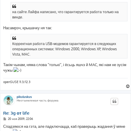
о
б
щ
е
на сайте Лайфа написано, что гарантируется работа только на
н
винде.
и
е
Насамрэч, крышачку ня так:
Корректная работа USB-модемов гарантируется в следующих
операционных системах: Windows 2000, Windows XP, Windows
Vista, MAC.
Такім чынам, няма слова “толькі”, і ёсьць яшчэ й MAC, які нам не зусім
чужы
openSUSE 11.3/12.3
pikuluskus
Неотъемлемая часть форума
Re: 3g от life
С
20 ноя 2009, 22:06
о
о
Спадзяюся на гэта, але падключацца, каб праверыць жадання ў мяне
б