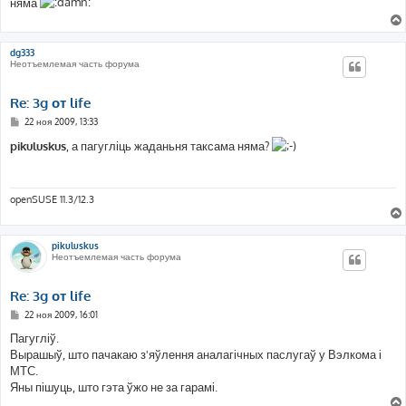
няма
щ
е
н
и
е
dg333
Неотъемлемая часть форума
Re: 3g от life
С
22 ноя 2009, 13:33
о
о
pikuluskus
, а пагугліць жаданьня таксама няма?
б
щ
е
н
и
openSUSE 11.3/12.3
е
pikuluskus
Неотъемлемая часть форума
Re: 3g от life
С
22 ноя 2009, 16:01
о
о
Пагугліў.
б
Вырашыў, што пачакаю з'яўлення аналагічных паслугаў у Вэлкома і
щ
е
МТС.
н
Яны пішуць, што гэта ўжо не за гарамі.
и
е