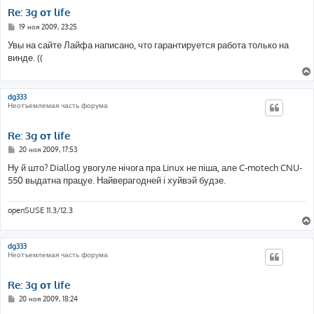
Re: 3g от life
С
19 ноя 2009, 23:25
о
о
Увы на сайте Лайфа написано, что гарантируется работа только на
б
винде. ((
щ
е
н
и
е
dg333
Неотъемлемая часть форума
Re: 3g от life
С
20 ноя 2009, 17:53
о
о
Ну й што? Diallog увогуле нічога пра Linux не піша, але C-motech CNU-
б
550 выдатна працуе. Найверагодней і хуйвэй будзе.
щ
е
н
и
openSUSE 11.3/12.3
е
dg333
Неотъемлемая часть форума
Re: 3g от life
С
20 ноя 2009, 18:24
о