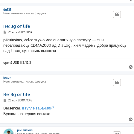
dg333
Неотъемлемая часть форума
Re: 3g от life
С
23 ноя 2009, 10:14
о
о
pikuluskus
, Velcom ужо мае аналягічную паслугу — яны
б
перапрадаюць CDMA2000 ад Diallog. Іхнія мадэмы добра працуюць
щ
е
пад Linux, хуткасьць высокая.
н
и
е
openSUSE 11.3/12.3
leave
Неотъемлемая часть форума
Re: 3g от life
С
23 ноя 2009, 11:48
о
о
Berserker
,
в гугле забанили?
б
Буквально первая ссылка.
щ
е
н
и
е
pikuluskus
Неотъемлемая часть форума