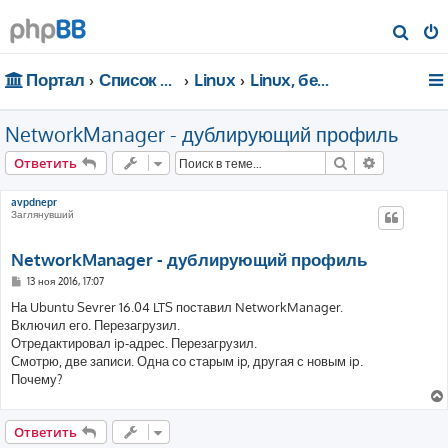
П
о
Портал
Список форумов
Linux
Linux, безопасность, сети
и
с
NetworkManager - дублирующий профиль
к
Поиск
Расширен
Ответить
avpdnepr
Заглянувший
NetworkManager - дублирующий профиль
С
13 ноя 2016, 17:07
о
о
На Ubuntu Sevrer 16.04 LTS поставил NetworkManager.
б
Включил его. Перезагрузил.
щ
е
Отредактировал ip-адрес. Перезагрузил.
н
Смотрю, две записи. Одна со старым ip, другая с новым ip.
и
е
Почему?
Ответить