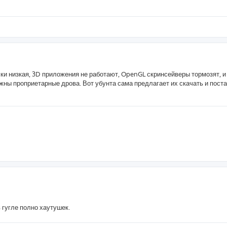
чки низкая, 3D приложения не работают, OpenGL скринсейверы тормозят, и
жны проприетарные дрова. Вот убунта сама предлагает их скачать и поста
 гугле полно хаутушек.