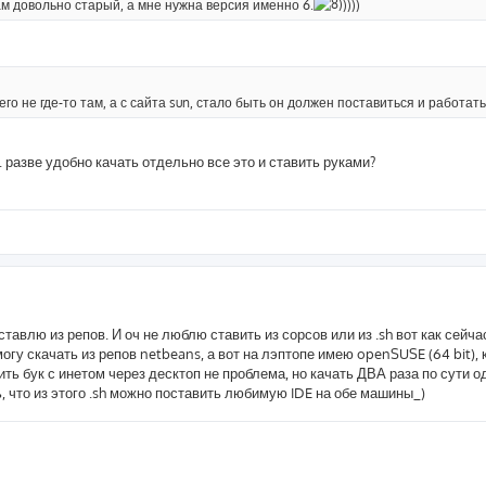
там довольно старый, а мне нужна версия именно 6.
))))
 его не где-то там, а с сайта sun, стало быть он должен поставиться и работать
 разве удобно качать отдельно все это и ставить руками?
тавлю из репов. И оч не люблю ставить из сорсов или из .sh вот как сейчас.
огу скачать из репов netbeans, а вот на лэптопе имею openSUSE (64 bit), 
нить бук с инетом через десктоп не проблема, но качать ДВА раза по сути од
ь, что из этого .sh можно поставить любимую IDE на обе машины_)