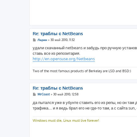
Re: траблы с NetBeans
С
Ларин
»
30 май 2010, 11:32
о
о
удали скачанный netbeans и забудь про ручную установку 
б
ставь все из репозитария.
щ
е
http://en.opensuse.org/Netbeans
н
и
е
Two of the most famous products of Berkeley are LSD and BSD:)
Re: траблы с NetBeans
С
MrCoast
»
30 май 2010, 12:58
о
о
да пытался уже в убунте ставить его из репы, но он там
б
трафика.... и я ведь брал его не где-то там, а с сайта su
щ
е
н
и
Windows must die, Linux must live forever!
е