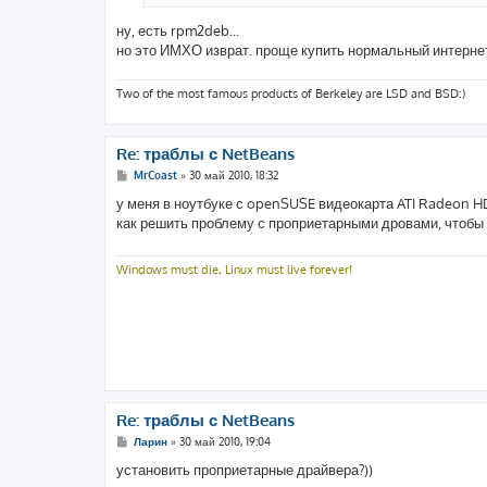
ну, есть rpm2deb...
но это ИМХО изврат. проще купить нормальный интернет
Two of the most famous products of Berkeley are LSD and BSD:)
Re: траблы с NetBeans
С
MrCoast
»
30 май 2010, 18:32
о
о
у меня в ноутбуке с openSUSE видеокарта ATI Radeon H
б
как решить проблему с проприетарными дровами, чтобы 
щ
е
н
и
Windows must die, Linux must live forever!
е
Re: траблы с NetBeans
С
Ларин
»
30 май 2010, 19:04
о
о
установить проприетарные драйвера?))
б