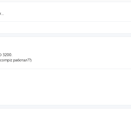
...
D 3200.
compiz работал??)