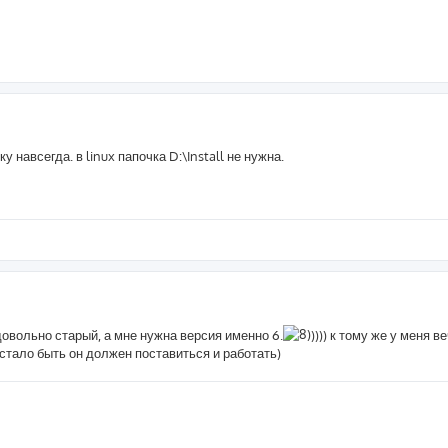
навсегда. в linux папочка D:\Install не нужна.
 довольно старый, а мне нужна версия именно 6.
)))) к тому же у меня 
n, стало быть он должен поставиться и работать)