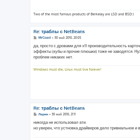
щ
е
н
и
Two of the most famous products of Berkeley are LSD and BSD:)
е
Re: траблы с NetBeans
С
MrCoast
»
30 май 2010, 20:05
о
о
да, просто с дровами для x11 производительность карто
б
эффекты (кубы и прочие плюшки) тоже не заводятся. Ну
щ
е
проблем никаких нет.
н
и
е
Windows must die, Linux must live forever!
Re: траблы с NetBeans
С
Ларин
»
30 май 2010, 21:11
о
о
никогда не использовал ати.
б
но уверен, что устновка драйверов дело тривиальное и в
щ
е
н