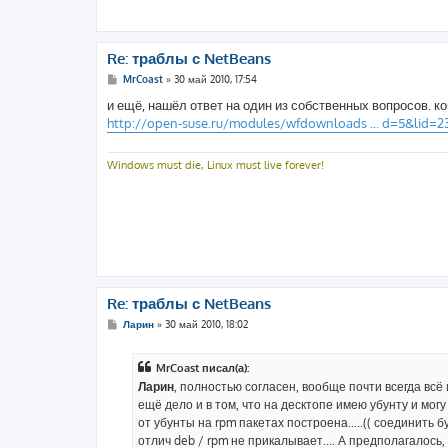
Re: траблы с NetBeans
С
MrCoast
»
30 май 2010, 17:54
о
о
и ещё, нашёл ответ на один из собственных вопросов. к
б
http://open-suse.ru/modules/wfdownloads ... d=5&lid=2
щ
е
н
и
Windows must die, Linux must live forever!
е
Re: траблы с NetBeans
С
Ларин
»
30 май 2010, 18:02
о
о
б
MrCoast писал(а):
щ
е
Ларин
, полностью согласен, вообще почти всегда всё и
н
ещё дело и в том, что на десктопе имею убунту и могу
и
е
от убунты на rpm пакетах построена.....(( соединить б
отлич deb / rpm не прикалывает.... А предполагалось