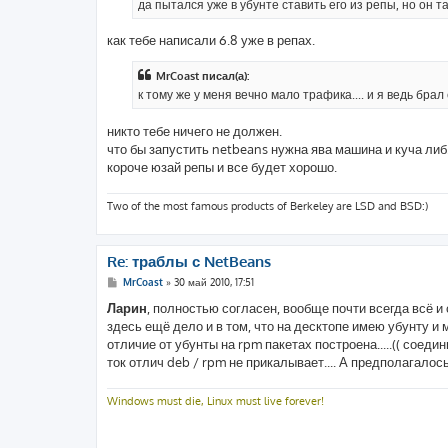
да пытался уже в убунте ставить его из репы, но он 
н
и
е
как тебе написали 6.8 уже в репах.
MrCoast писал(а):
к тому же у меня вечно мало трафика.... и я ведь брал
никто тебе ничего не должен.
что бы запустить netbeans нужна ява машина и куча либ.
короче юзай репы и все будет хорошо.
Two of the most famous products of Berkeley are LSD and BSD:)
Re: траблы с NetBeans
С
MrCoast
»
30 май 2010, 17:51
о
о
Ларин
, полностью согласен, вообще почти всегда всё и с
б
здесь ещё дело и в том, что на десктопе имею убунту и м
щ
е
отличие от убунты на rpm пакетах построена.....(( соеди
н
ток отлич deb / rpm не прикалывает.... А предполагалос
и
е
Windows must die, Linux must live forever!