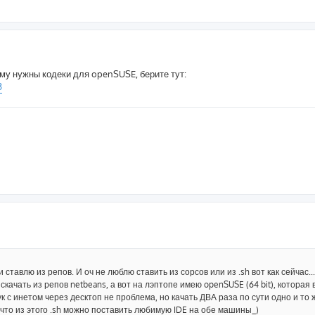
ому нужны кодеки для openSUSE, берите тут:
3
 ставлю из репов. И оч не люблю ставить из сорсов или из .sh вот как сейчас...
 скачать из репов netbeans, а вот на лэптопе имею openSUSE (64 bit), которая 
ук с инетом через десктоп не проблема, но качать ДВА раза по сути одно и то ж
, что из этого .sh можно поставить любимую IDE на обе машины_)