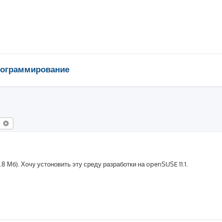
ограммирование
оиск
Расширенный поиск
.8 Мб). Хочу устоновить эту среду разработки на openSUSE 11.1.