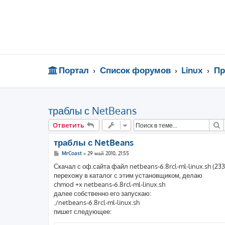
Портал
Список форумов
Linux
Пр
траблы с NetBeans
П
Ответить
траблы с NetBeans
С
MrCoast
»
29 май 2010, 21:55
о
о
Скачал с оф.сайта файл netbeans-6.8rcl-ml-linux.sh (233
б
перехожу в каталог с этим установщиком, делаю
щ
е
chmod +x netbeans-6.8rcl-ml-linux.sh
н
далее собственно его запускаю:
и
е
./netbeans-6.8rcl-ml-linux.sh
пишет следующее: