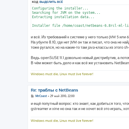
КОД:
ВЫДЕЛИТЬ ВСЁ
Configuring the installer...

Searching for JVM on the system...

Extracting installation data...

и всё. Из требований к системе у него только JVM 5 или 6
На убунте 8.10, где нет JVM он так и писал, что она не на
тоже ругался, но на какие-то там java-классы из этого sh-
Ведь openSUSE 11.1 довольно новый дистрибутив, а пот
В чём может быть дело и как всё же установить NetBean
Windows must die, Linux must live forever!
Re: траблы с NetBeans
С
MrCoast
»
29 май 2010, 22:00
о
о
и ещё попутный вопрос: кто знает, как добиться того, ч
б
gstreamer и xine но она так и не хочет всё это играть, х
щ
е
н
и
Windows must die, Linux must live forever!
е