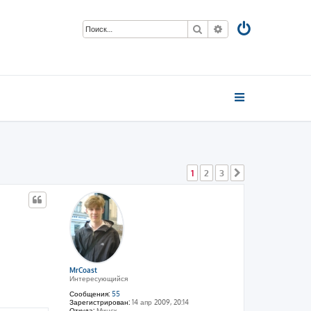
Поиск
Расширенный пои
1
2
3
След.
MrCoast
Интересующийся
Сообщения:
55
Зарегистрирован:
14 апр 2009, 20:14
Откуда:
Минск