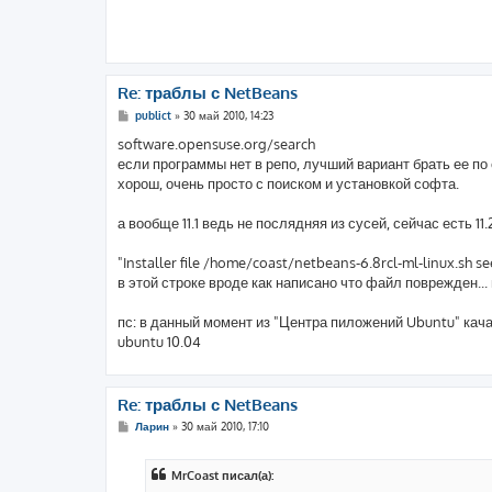
Re: траблы с NetBeans
С
publict
»
30 май 2010, 14:23
о
о
software.opensuse.org/search
б
если программы нет в репо, лучший вариант брать ее п
щ
е
хорош, очень просто с поиском и установкой софта.
н
и
е
а вообще 11.1 ведь не послядняя из сусей, сейчас есть 11
"Installer file /home/coast/netbeans-6.8rcl-ml-linux.sh s
в этой строке вроде как написано что файл поврежден..
пс: в данный момент из "Центра пиложений Ubuntu" кач
ubuntu 10.04
Re: траблы с NetBeans
С
Ларин
»
30 май 2010, 17:10
о
о
б
MrCoast писал(а):
щ
е