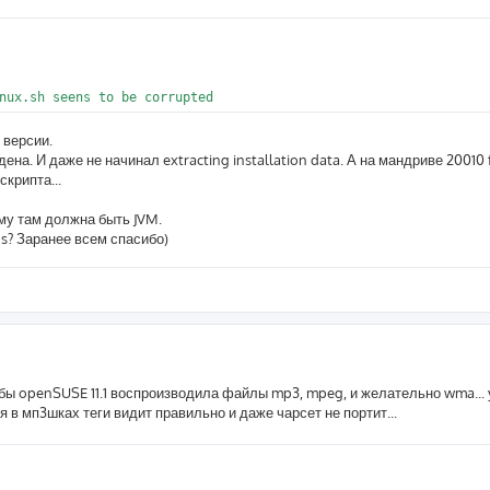
 версии.
йдена. И даже не начинал extracting installation data. А на мандриве 20010 
скрипта...
ому там должна быть JVM.
s? Заранее всем спасибо)
тобы openSUSE 11.1 воспроизводила файлы mp3, mpeg, и желательно wma...
отя в мп3шках теги видит правильно и даже чарсет не портит...