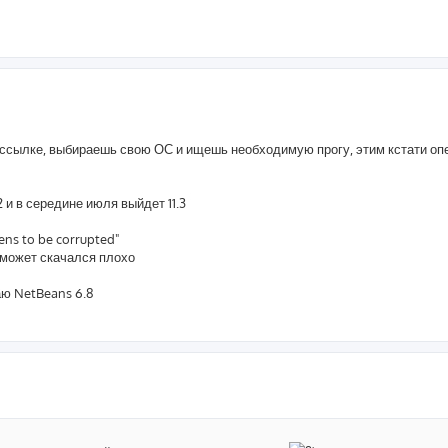
о ссылке, выбираешь свою ОС и ищешь необходимую прогу, этим кстати оп
.2 и в середине июля выйдет 11.3
eens to be corrupted"
. может скачался плохо
аю NetBeans 6.8