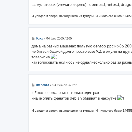
е
в эмуляторах (vmware и qemu) - openbsd, netbsd, drago
И увидел я зверя, выходящего из тундры. И число его было 3.1415
С
Foxx
»
04 фев 2005, 12:05
о
о
дома на разных машинах пользую gentoo ppc и x86 2004.3,
б
не биться башкой долго просто suse 9.2, в эмуле на др
щ
е
товарисча
.
н
как голосовать если ось не одна? несколько раз за разн
и
е
С
mend0za
»
04 фев 2005, 12:12
о
о
2 Foxx: к сожалению - только один раз
б
иначе опять фанатов debian обвинят в накрутке
щ
е
н
и
И увидел я зверя, выходящего из тундры. И число его было 3.1415
е