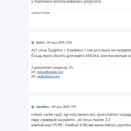
е
у Slackware (использовались pkgtools).
н
и
е
usually I'm kind
С
dojlid
»
04 фев 2005, 11:05
о
о
ALT Linux Sisyphus + Daedalus + тое што яшчэ не патрапіл
б
Ёсьць яшчэ Ubuntu для маёго AMD64, але яно вельмі сыр
щ
е
н
и
Z pažadańnem pośpexaŭ, VX.
е
JID:
dojlid@jabber.org
JID:
vk@altlinux.org
С
mend0za
»
04 фев 2005, 11:19
о
о
cobalt cache raq2, sgi indy (много их), sparcstation voy
б
пару серверов на работе - alt linux master 2.2
щ
е
убитый ноут P1-90 - freebsd 4.10(там жили debian,openbs
н
и