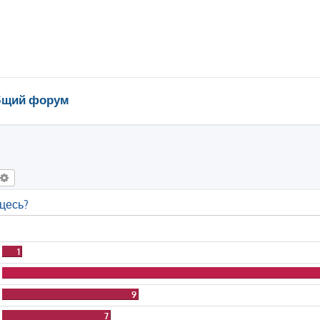
щий форум
оиск
Расширенный поиск
цесь?
1
9
7