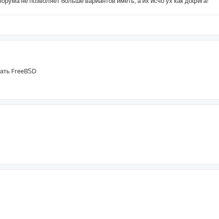
форума не позволяет больше вариантов иметь, а их исчо ух как дофига!
сать FreeBSD