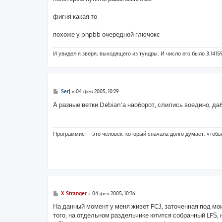
н
и
е
фигня какая то
похоже у phpbb очередной глючокс
И увидел я зверя, выходящего из тундры. И число его было 3.1415
С
Serj
»
04 фев 2005, 10:29
о
о
А разные ветки Debian'а наоборот, слились воедино, д
б
щ
е
н
и
Программист - это человек, который сначала долго думает, чтобы
е
С
X-Stranger
»
04 фев 2005, 10:36
о
о
На данный момент у меня живет FC3, заточенная под мои
б
того, на отдельном раздельчике ютится собранный LFS,
щ