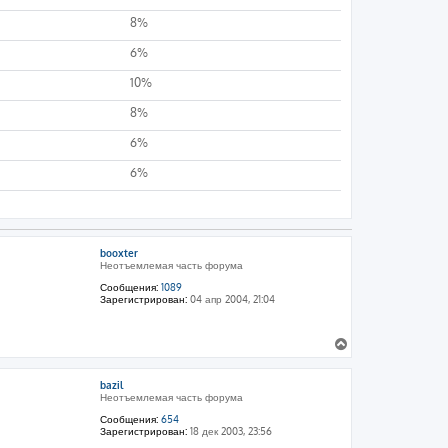
8%
6%
10%
8%
6%
6%
booxter
Неотъемлемая часть форума
Сообщения:
1089
Зарегистрирован:
04 апр 2004, 21:04
В
е
р
bazil
н
Неотъемлемая часть форума
у
т
Сообщения:
654
Зарегистрирован:
18 дек 2003, 23:56
ь