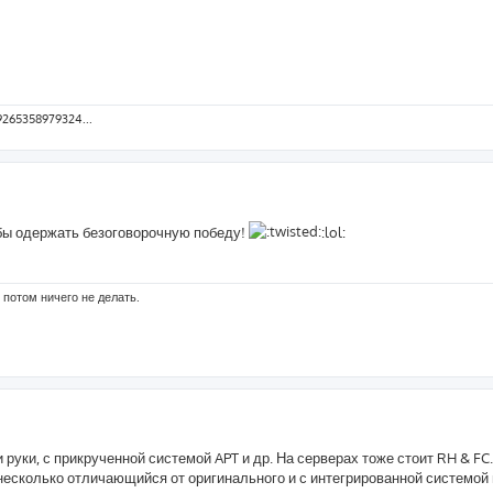
9265358979324...
абы одержать безоговорочную победу!
:lol:
 потом ничего не делать.
 руки, с прикрученной системой APT и др. На серверах тоже стоит RH & FC
 несколько отличающийся от оригинального и с интегрированной системой 