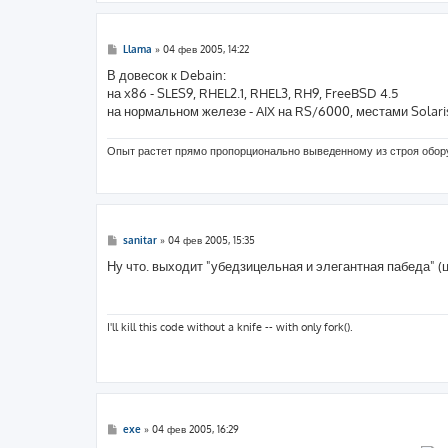
С
Llama
»
04 фев 2005, 14:22
о
о
В довесок к Debain:
б
на x86 - SLES9, RHEL2.1, RHEL3, RH9, FreeBSD 4.5
щ
е
на нормальном железе - AIX на RS/6000, местами Solari
н
и
е
Опыт растет прямо пропорционально выведенному из строя обо
С
sanitar
»
04 фев 2005, 15:35
о
о
Ну что. выходит "убедзицельная и элегантная пабеда" (ц)
б
щ
е
н
и
I'll kill this code without a knife -- with only fork().
е
С
exe
»
04 фев 2005, 16:29
о