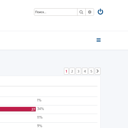
Поиск
Расширенный пои
1
2
3
4
5
След.
1%
34%
27
11%
9%