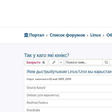
Портал
Список форумов
Linux
Об
Так у каго які юнікс?
П
Закрыто
Якім дыстрыбутывам Linux/Unix вы карыстае
Опрос закончился 02 май 2005, 23:05
Source Based
Debian (усе варыянты)
RedHat/Fedora
Mandrake