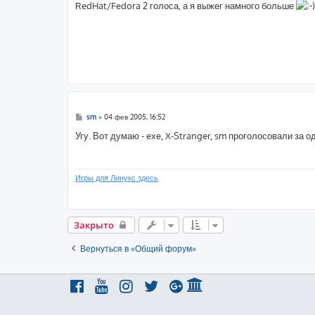
о
RedHat/Fedora 2 голоса, а я выжег намного больше
б
щ
е
н
и
е
С
sm
»
04 фев 2005, 16:52
о
о
Угу. Вот думаю - exe, X-Stranger, sm проголосовали за од
б
щ
е
н
и
Игры для Линукс здесь
е
Закрыто
Вернуться в «Общий форум»