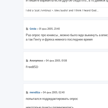
И пишите варианты если другое сюда плз., а то движок 
щ
е
н
и
I did a 'zcat /vmlinuz > /dev/audio' and I think I heard God...
е
С
Gnida
»
01 фев 2005, 23:40
о
о
Раз опрос про юниксы , можно было мдк выкинуть а впи
б
а так Генту и фряха немного последнее время
щ
е
н
и
е
С
Anonymous
»
04 фев 2005, 01:08
о
о
FreeBSD
б
щ
е
н
и
е
С
mend0za
»
04 фев 2005, 02:40
о
о
попытался подредактировать опрос
б
щ
е
некоторые пункты размножились