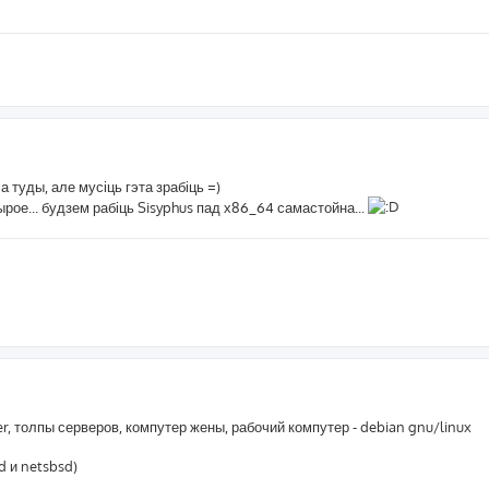
а туды, але мусіць гэта зрабіць =)
ое... будзем рабіць Sisyphus пад х86_64 самастойна...
ager, толпы серверов, компутер жены, рабочий компутер - debian gnu/linux
d и netsbsd)