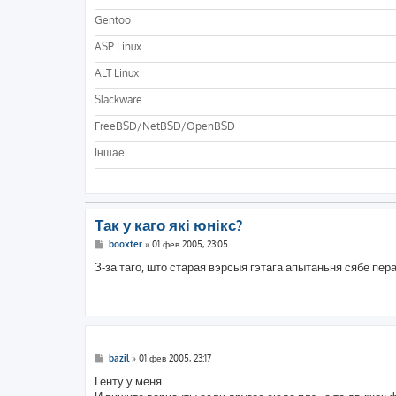
Gentoo
ASP Linux
ALT Linux
Slackware
FreeBSD/NetBSD/OpenBSD
Iншае
Так у каго які юнікс?
С
booxter
»
01 фев 2005, 23:05
о
о
З-за таго, што старая вэрсыя гэтага апытаньня сябе пер
б
щ
е
н
и
е
С
bazil
»
01 фев 2005, 23:17
о
о
Генту у меня
б