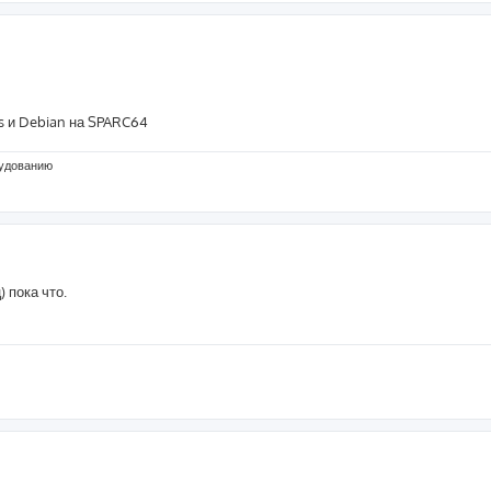
s и Debian на SPARC64
рудованию
 пока что.