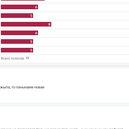
6
5
8
6
5
5
Всего голосов:
79
ажыла, то пачынаем новае.