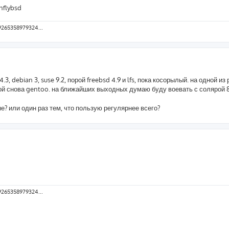
nflybsd
9265358979324...
 debian 3, suse 9.2, порой freebsd 4.9 и lfs, пока косорылый. на одной из
угой снова gentoo. на ближайших выходных думаю буду воевать с солярой 
ые? или один раз тем, что пользую регулярнее всего?
9265358979324...