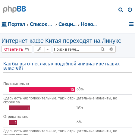
П
о
Портал
Список форумов
Секции портала
Новости
и
с
Интернет-кафе Китая переходят на Линукс
к
Поиск
Расширен
Ответить
Как бы вы отнеслись к подобной инициативе наших
властей?
Положительно
63%
10
Здесь есть как положительные, так и отрицательные моменты, но
скорее за
19%
3
Отрицательно
6%
1
Здесь есть как положительные, так и отрицательные моменты, но
скорее против