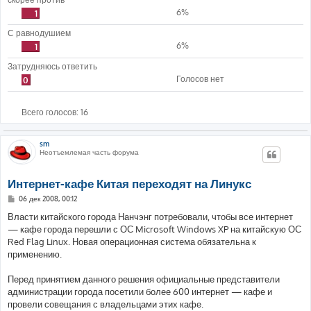
6%
1
С равнодушием
6%
1
Затрудняюсь ответить
Голосов нет
0
Всего голосов:
16
sm
Неотъемлемая часть форума
Интернет-кафе Китая переходят на Линукс
С
06 дек 2008, 00:12
о
о
Власти китайского города Нанчэнг потребовали, чтобы все интернет
б
— кафе города перешли с ОС Microsoft Windows XP на китайскую ОС
щ
е
Red Flag Linux. Новая операционная система обязательна к
н
применению.
и
е
Перед принятием данного решения официальные представители
администрации города посетили более 600 интернет — кафе и
провели совещания с владельцами этих кафе.