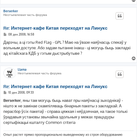
Berserker
Неотъемлемая часть форума
Re: Интернет-кафе Китая переходят на Линукс
С
08 дек 2008, 16:58
о
о
Дарэчы, а ці гэты Red Flag - GPL ? Маю на ўвазе наяўнасць спекаў у
б
вольным доступе. Або задам пытанне інакш - ці могуць быць закладкі
щ
е
ад кітайскага КДБ у гэтым дыстрыбутыве ?
н
и
е
Llama
Неотъемлемая часть форума
Re: Интернет-кафе Китая переходят на Линукс
С
10 дек 2008, 09:33
о
о
Berserker
, яны там могуць быць нават пры наяўнасці зыходнікаў -
б
нішто ж не замінае скампіляваць бінарныя пакеты з закладкай. А
щ
е
перасбор ўсіх пакетаў - справа цяжкая і няўдзячная, на такое толькі
н
ўрадавыя установы звычайна здольныя у межах працэдуры
и
е
сертыфікацыі кшталту Common criteria
Опыт растет прямо пропорционально выведенному из строя оборудованию