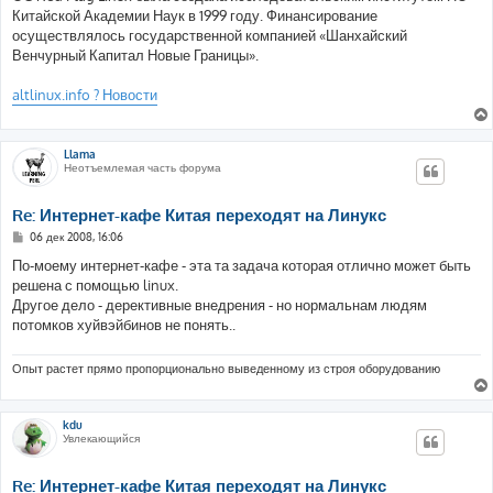
Китайской Академии Наук в 1999 году. Финансирование
осуществлялось государственной компанией «Шанхайский
Венчурный Капитал Новые Границы».
altlinux.info ? Новости
Llama
Неотъемлемая часть форума
Re: Интернет-кафе Китая переходят на Линукс
С
06 дек 2008, 16:06
о
о
По-моему интернет-кафе - эта та задача которая отлично может быть
б
решена с помощью linux.
щ
е
Другое дело - дерективные внедрения - но нормальнам людям
н
потомков хуйвэйбинов не понять..
и
е
Опыт растет прямо пропорционально выведенному из строя оборудованию
kdu
Увлекающийся
Re: Интернет-кафе Китая переходят на Линукс