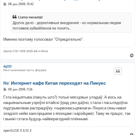
С
08 дек 2008, 10:42
о
о
б
Llama писал(а):
щ
е
Другое дело - дерективные внедрения - но нормальнам людям
н
потомков хуйвэйбинов не понять..
и
е
Именно поэтому голосовал "Отрицательно".
Ubuntu 11.10 + KDE (AMD 64) in Minsk
dg333
Неотъемлемая часть форума
Re: Интернет-кафе Китая переходят на Линукс
С
08 дек 2008, 11:26
о
о
Гэта ініцыятыва (пакуль што?) толькі мясцовых уладаў. А вось на
б
нацыянальным узроўні кітайскі ўрад ужо даўно, стала і пасьлядоўна
щ
е
падтрымлівае распрацоўку «чырвонасьцяжнага» Лінукса (яны нават
н
зладзілі нейкі кансорцыюм з японцамі і карэйцамі). Таму як працэс, так
и
е
і вынікі гэтага будуць найверагодней плённымі.
openSUSE 11.3/12.3