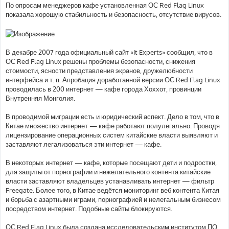
По опросам менеджеров кафе установленная ОС Red Flag Linux
показала хорошую стабильность и безопасность, отсутствие вирусов.
В декабре 2007 года официальный сайт «It Experts» сообщил, что в
ОС Red Flag Linux решены проблемы безопасности, снижения
стоимости, ясности представления экранов, дружелюбности
интерфейса и т. п. Апробация доработанной версии ОС Red Flag Linux
проводилась в 200 интернет — кафе города Хоххот, провинции
Внутренняя Монголия.
В проводимой миграции есть и юридический аспект. Дело в том, что в
Китае множество интернет — кафе работают полулегально. Проводя
лицензирование операционных систем китайские власти выявляют и
заставляют легализоваться эти интернет — кафе.
В некоторых интернет — кафе, которые посещают дети и подростки,
для защиты от порнографии и нежелательного контента китайские
власти заставляют владельцев устанавливать интернет — фильтр
Freegate. Более того, в Китае ведётся мониторинг веб контента Китая
и борьба с азартными играми, порнографией и нелегальным бизнесом
посредством интернет. Подобные сайты блокируются.
ОС Red Flag Linux была создана исследовательским институтом ПО