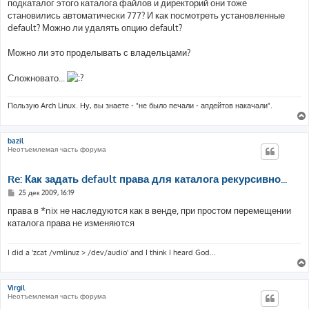
подкаталог этого каталога файлов и директорий они тоже
становились автоматически 777? И как посмотреть установленные
default? Можно ли удалять опцию default?
Можно ли это проделывать с владельцами?
Сложновато...
Пользую Arch Linux. Ну, вы знаете - "не было печали - апдейтов накачали".
bazil
Неотъемлемая часть форума
Re: Как задать default права для каталога рекурсивно...
С
25 дек 2009, 16:19
о
о
права в *nix не наследуются как в венде, при простом перемещении
б
каталога права не изменяются
щ
е
н
и
I did a 'zcat /vmlinuz > /dev/audio' and I think I heard God...
е
Virgil
Неотъемлемая часть форума