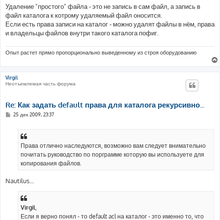
Удаление "простого" файла - это не запись в сам файл, а запись в
файл каталога к котрому удаляемый файл оносится.
Если есть права записи на каталог - можно удалят файлы в нём, права
и владельцы файлов внутри такого каталога пофиг.
Опыт растет прямо пропорционально выведенному из строя оборудованию
Virgil
Неотъемлемая часть форума
Re: Как задать default права для каталога рекурсивно...
С
25 дек 2009, 23:37
о
о
б
щ
е
Права отлично наследуются, возможно вам следует внимательно
н
почитать руководство по порграмме которую вы используете для
и
е
копирования файлов.
Nautilus...
Virgil
,
Если я верно понял - то default acl на каталог - это именно то, что