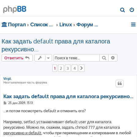
П
о
Портал
Список форумов
Linux
Форум для чайников
и
с
Как задать default права для каталога
к
рекурсивно...
Поиск
Расширен
Ответить
1
2
3
4
След.
Virgil
Неотъемлемая часть форума
Как задать default права для каталога рекурсивно...
С
25 дек 2009, 15:13
о
о
...и потом посмотреть default и отменить его?
б
щ
е
Например, setfacl устанавливает default user для каталога
н
рекурсивно. Можно ли, скажем, задать chmod 777 для каталога
и
е
рекурсивно и default
, чтобы при перемещении и копировании в любой