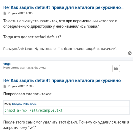
Re: Как задать default права для каталога рекурсивно...
С
25 дек 2009, 17:05
о
о
То есть нельзя установить так, что при перемещении каталога в
б
определённую директорию у него изменялись права?
щ
е
н
Тогда что делает setfacl default?
и
е
Пользую Arch Linux. Ну, вы знаете - "не было печали - апдейтов накачали".
Virgil
Неотъемлемая часть форума
Re: Как задать default права для каталога рекурсивно...
С
25 дек 2009, 20:08
о
о
Попробовал сделать такое:
б
щ
КОД:
ВЫДЕЛИТЬ ВСЁ
е
н
chmod a-rwx /all/example.txt
и
е
После этого сам смог удалить этот файл. Почему он удалился, если я
запретил ему "w"?