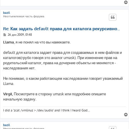
bazil
Неотъемлемая часть форума
Re: Как задать default права для каталога рекурсивно...
С
26 дек 2009, 01:48
о
о
Llama
, я не понял на что вы намекаете.
б
щ
е
default для каталога задает права для создаваемых в нем файлов и
н
каталогов(грубо говоря это аналог umask). При изменение прав на
и
е
родительский каталог, права на дочерние объекты не меняются -
наследования нет.
Не понимаю, о каком работающем наследовании говорит уважаемый
Llama.
Virgil
, Посмотрите в сторону umask или подробнее опишите
начальную задачу.
I did a 'zcat /vmlinuz > /dev/audio' and I think I heard God...
bazil
Неотъемлемая часть форума