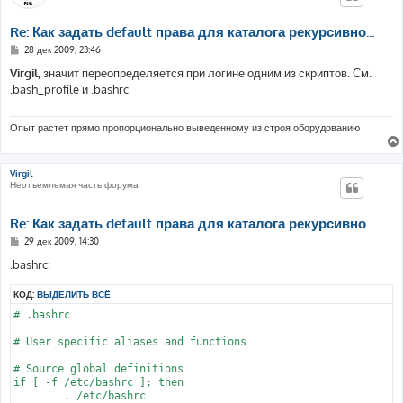
Re: Как задать default права для каталога рекурсивно...
С
28 дек 2009, 23:46
о
о
Virgil
, значит переопределяется при логине одним из скриптов. См.
б
.bash_profile и .bashrc
щ
е
н
и
Опыт растет прямо пропорционально выведенному из строя оборудованию
е
Virgil
Неотъемлемая часть форума
Re: Как задать default права для каталога рекурсивно...
С
29 дек 2009, 14:30
о
о
.bashrc:
б
щ
КОД:
ВЫДЕЛИТЬ ВСЁ
е
н
# .bashrc

и
е
# User specific aliases and functions

# Source global definitions

if [ -f /etc/bashrc ]; then

	. /etc/bashrc
