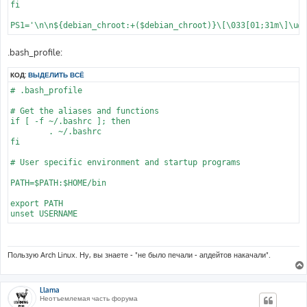
fi

PS1='\n\n${debian_chroot:+($debian_chroot)}\[\033[01;31m\]\u@
.bash_profile:
КОД:
ВЫДЕЛИТЬ ВСЁ
# .bash_profile

# Get the aliases and functions

if [ -f ~/.bashrc ]; then

	. ~/.bashrc

fi

# User specific environment and startup programs

PATH=$PATH:$HOME/bin

export PATH

unset USERNAME
Пользую Arch Linux. Ну, вы знаете - "не было печали - апдейтов накачали".
Llama
Неотъемлемая часть форума