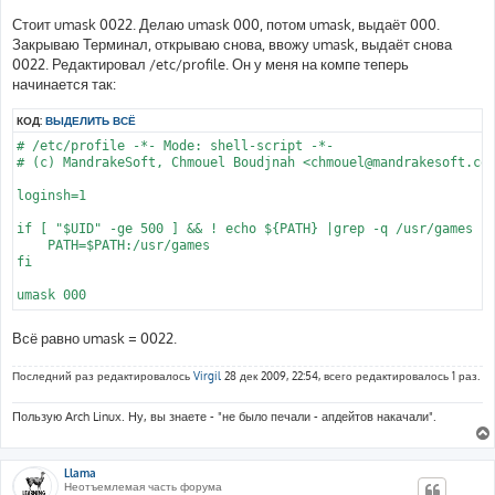
щ
е
Стоит umask 0022. Делаю umask 000, потом umask, выдаёт 000.
н
Закрываю Терминал, открываю снова, ввожу umask, выдаёт снова
и
е
0022. Редактировал /etc/profile. Он у меня на компе теперь
начинается так:
КОД:
ВЫДЕЛИТЬ ВСЁ
# /etc/profile -*- Mode: shell-script -*- 

# (c) MandrakeSoft, Chmouel Boudjnah <chmouel@mandrakesoft.com
loginsh=1

if [ "$UID" -ge 500 ] && ! echo ${PATH} |grep -q /usr/games ; 
    PATH=$PATH:/usr/games

fi

Всё равно umask = 0022.
Последний раз редактировалось
Virgil
28 дек 2009, 22:54, всего редактировалось 1 раз.
Пользую Arch Linux. Ну, вы знаете - "не было печали - апдейтов накачали".
Llama
Неотъемлемая часть форума