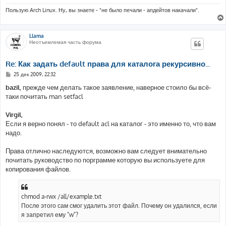
Пользую Arch Linux. Ну, вы знаете - "не было печали - апдейтов накачали".
Llama
Неотъемлемая часть форума
Re: Как задать default права для каталога рекурсивно...
С
25 дек 2009, 22:32
о
о
bazil
, прежде чем делать такое заявление, наверное стоило бы всё-
б
таки почитать man setfacl
щ
е
н
Virgil
,
и
е
Если я верно понял - то default acl на каталог - это именно то, что вам
надо.
Права отлично наследуются, возможно вам следует внимательно
почитать руководство по порграмме которую вы используете для
копирования файлов.
chmod a-rwx /all/example.txt
После этого сам смог удалить этот файл. Почему он удалился, если
я запретил ему "w"?