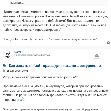
вам надо.
Читал man setfacl, мало что понял. Man'ы пишутся так же лево как и
мануалы к Оконным прогам. Как установить default на каталог - вроде,
разобрался. Но как управлять default'ами? Вот навыставлял я их,
допустим, 20 штук на моём HDD. И забыл где и что ставил. Как их все
найти, просмотреть и отредактировать?
Пользую Arch Linux. Ну, вы знаете - "не было печали - апдейтов накачали".
Llama
Неотъемлемая часть форума
Re: Как задать default права для каталога рекурсивно...
С
26 дек 2009, 00:06
о
о
Virgil
, я пока не встречал поисковиков по posix ACL.
б
щ
е
Проблемане в ACL, а (ИМХО) в наутилусе, который при копировании
н
занимается самодеятельностью и выставляет права на скпированные
и
е
файлы... И решения со стороны файловой системы тут быть не может
в принципе
Опыт растет прямо пропорционально выведенному из строя оборудованию