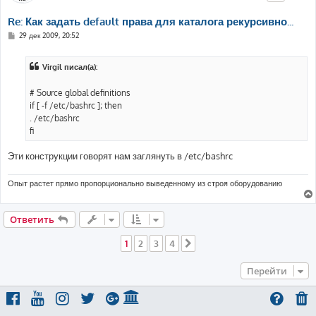
Re: Как задать default права для каталога рекурсивно...
С
29 дек 2009, 20:52
о
о
б
Virgil писал(а):
щ
е
н
# Source global definitions
и
е
if [ -f /etc/bashrc ]; then
. /etc/bashrc
fi
Эти конструкции говорят нам заглянуть в /etc/bashrc
Опыт растет прямо пропорционально выведенному из строя оборудованию
Ответить
1
2
3
4
След.
Перейти