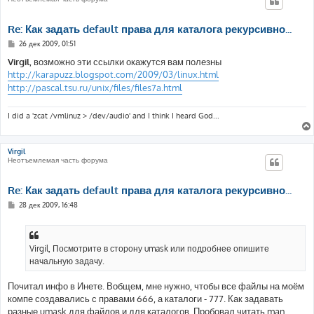
Re: Как задать default права для каталога рекурсивно...
С
26 дек 2009, 01:51
о
о
Virgil
, возможно эти ссылки окажутся вам полезны
б
http://karapuzz.blogspot.com/2009/03/linux.html
щ
е
http://pascal.tsu.ru/unix/files/files7a.html
н
и
е
I did a 'zcat /vmlinuz > /dev/audio' and I think I heard God...
Virgil
Неотъемлемая часть форума
Re: Как задать default права для каталога рекурсивно...
С
28 дек 2009, 16:48
о
о
б
щ
е
Virgil, Посмотрите в сторону umask или подробнее опишите
н
начальную задачу.
и
е
Почитал инфо в Инете. Вобщем, мне нужно, чтобы все файлы на моём
компе создавались с правами 666, а каталоги - 777. Как задавать
разные umask для файлов и для каталогов. Пробовал читать man