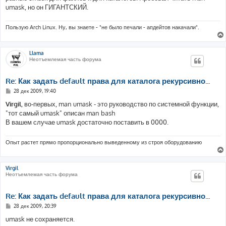
umask, но он ГИГАНТСКИЙ.
Пользую Arch Linux. Ну, вы знаете - "не было печали - апдейтов накачали".
Llama
Неотъемлемая часть форума
Re: Как задать default права для каталога рекурсивно...
С
28 дек 2009, 19:40
о
о
Virgil
, во-первых, man umask - это руководство по системной функции,
б
"тот самый umask" описан man bash
щ
е
В вашем случае umask достаточно поставить в 0000.
н
и
е
Опыт растет прямо пропорционально выведенному из строя оборудованию
Virgil
Неотъемлемая часть форума
Re: Как задать default права для каталога рекурсивно...
С
28 дек 2009, 20:39
о
о
umask не сохраняется.
б