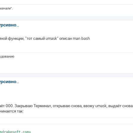
акачали".
рсивно...
емной функции, "тот самый umask" описан man bash
рудованию
рсивно...
ёт 000. Закрываю Терминал, открываю снова, ввожу umask, выдаёт снова
чинается так:
ndrakesoft.com>
