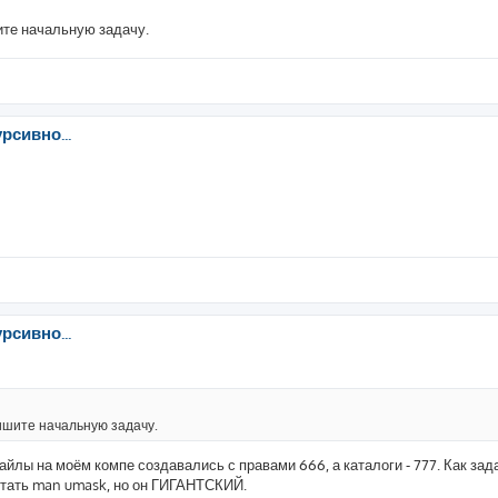
ите начальную задачу.
рсивно...
рсивно...
пишите начальную задачу.
йлы на моём компе создавались с правами 666, а каталоги - 777. Как зад
итать man umask, но он ГИГАНТСКИЙ.