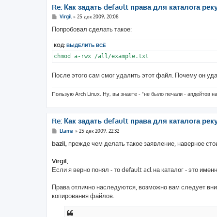
Re: Как задать default права для каталога реку
С
Virgil
»
25 дек 2009, 20:08
о
о
Попробовал сделать такое:
б
щ
КОД:
ВЫДЕЛИТЬ ВСЁ
е
н
chmod a-rwx /all/example.txt
и
е
После этого сам смог удалить этот файл. Почему он уда
Пользую Arch Linux. Ну, вы знаете - "не было печали - апдейтов н
Re: Как задать default права для каталога реку
С
Llama
»
25 дек 2009, 22:32
о
о
bazil
, прежде чем делать такое заявление, наверное сто
б
щ
е
Virgil
,
н
Если я верно понял - то default acl на каталог - это именн
и
е
Права отлично наследуются, возможно вам следует вни
копирования файлов.