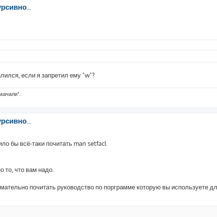
рсивно...
лился, если я запретил ему "w"?
акачали".
рсивно...
ило бы всё-таки почитать man setfacl
о то, что вам надо.
мательно почитать руководство по порграмме которую вы используете д