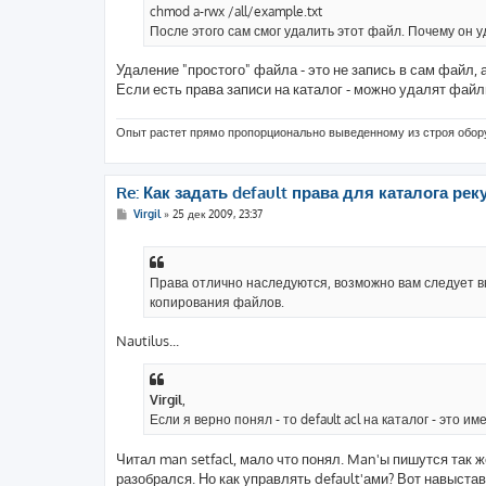
chmod a-rwx /all/example.txt
После этого сам смог удалить этот файл. Почему он у
Удаление "простого" файла - это не запись в сам файл,
Если есть права записи на каталог - можно удалят файл
Опыт растет прямо пропорционально выведенному из строя обо
Re: Как задать default права для каталога реку
С
Virgil
»
25 дек 2009, 23:37
о
о
б
щ
е
Права отлично наследуются, возможно вам следует в
н
копирования файлов.
и
е
Nautilus...
Virgil
,
Если я верно понял - то default acl на каталог - это им
Читал man setfacl, мало что понял. Man'ы пишутся так ж
разобрался. Но как управлять default'ами? Вот навыставл