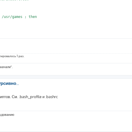
 /usr/games ; then

тировалось 1 раз.
акачали".
рсивно...
птов. См. .bash_profile и .bashrc
рудованию