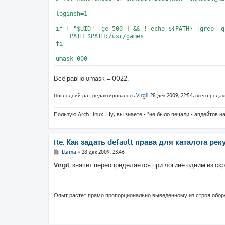
loginsh=1

if [ "$UID" -ge 500 ] && ! echo ${PATH} |grep -q
    PATH=$PATH:/usr/games

fi

Всё равно umask = 0022.
Последний раз редактировалось
Virgil
28 дек 2009, 22:54, всего редак
Пользую Arch Linux. Ну, вы знаете - "не было печали - апдейтов н
Re: Как задать default права для каталога реку
С
Llama
»
28 дек 2009, 23:46
о
о
Virgil
, значит переопределяется при логине одним из скри
б
щ
е
н
и
Опыт растет прямо пропорционально выведенному из строя обо
е