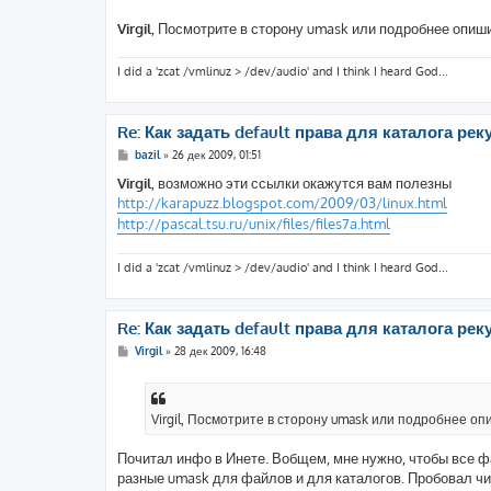
Virgil
, Посмотрите в сторону umask или подробнее опиш
I did a 'zcat /vmlinuz > /dev/audio' and I think I heard God...
Re: Как задать default права для каталога реку
С
bazil
»
26 дек 2009, 01:51
о
о
Virgil
, возможно эти ссылки окажутся вам полезны
б
http://karapuzz.blogspot.com/2009/03/linux.html
щ
е
http://pascal.tsu.ru/unix/files/files7a.html
н
и
е
I did a 'zcat /vmlinuz > /dev/audio' and I think I heard God...
Re: Как задать default права для каталога реку
С
Virgil
»
28 дек 2009, 16:48
о
о
б
щ
е
Virgil, Посмотрите в сторону umask или подробнее о
н
и
е
Почитал инфо в Инете. Вобщем, мне нужно, чтобы все фа
разные umask для файлов и для каталогов. Пробовал ч