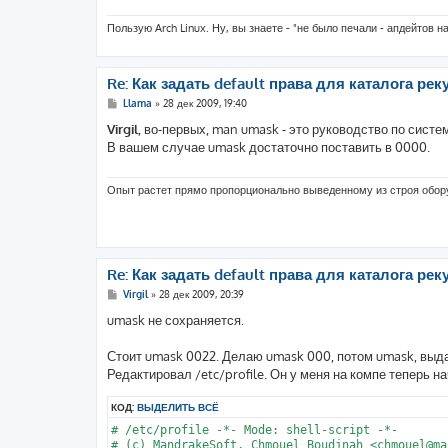
Пользую Arch Linux. Ну, вы знаете - "не было печали - апдейтов н
Re: Как задать default права для каталога реку
С
Llama
»
28 дек 2009, 19:40
о
о
Virgil
, во-первых, man umask - это руководство по сист
б
В вашем случае umask достаточно поставить в 0000.
щ
е
н
и
Опыт растет прямо пропорционально выведенному из строя обо
е
Re: Как задать default права для каталога реку
С
Virgil
»
28 дек 2009, 20:39
о
о
umask не сохраняется.
б
щ
е
Стоит umask 0022. Делаю umask 000, потом umask, выда
н
Редактировал /etc/profile. Он у меня на компе теперь на
и
е
КОД:
ВЫДЕЛИТЬ ВСЁ
# /etc/profile -*- Mode: shell-script -*- 

# (c) MandrakeSoft, Chmouel Boudjnah <chmouel@ma