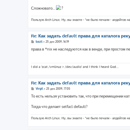
Сложновато...
Пользую Arch Linux. Ну, вы знаете - "не было печали - апдейтов н
Re: Как задать default права для каталога реку
С
bazil
»
25 дек 2009, 16:19
о
о
права в *nix не наследуются как в венде, при простом 
б
щ
е
н
и
I did a 'zcat /vmlinuz > /dev/audio' and I think I heard God...
е
Re: Как задать default права для каталога реку
С
Virgil
»
25 дек 2009, 17:05
о
о
То есть нельзя установить так, что при перемещении к
б
щ
е
Тогда что делает setfacl default?
н
и
е
Пользую Arch Linux. Ну, вы знаете - "не было печали - апдейтов н