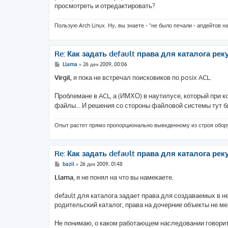
просмотреть и отредактировать?
Пользую Arch Linux. Ну, вы знаете - "не было печали - апдейтов н
Re: Как задать default права для каталога реку
С
Llama
»
26 дек 2009, 00:06
о
о
Virgil
, я пока не встречал поисковиков по posix ACL.
б
щ
е
Проблемане в ACL, а (ИМХО) в наутилусе, который при
н
файлы... И решения со стороны файловой системы тут б
и
е
Опыт растет прямо пропорционально выведенному из строя обо
Re: Как задать default права для каталога реку
С
bazil
»
26 дек 2009, 01:48
о
о
Llama
, я не понял на что вы намекаете.
б
щ
е
default для каталога задает права для создаваемых в н
н
родительский каталог, права на дочерние объекты не ме
и
е
Не понимаю, о каком работающем наследовании говори