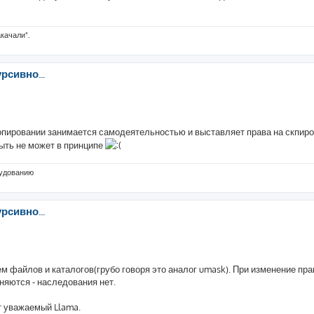
акачали".
рсивно...
 копировании занимается самодеятельностью и выставляет права на скпир
ыть не может в принципе
рудованию
рсивно...
ем файлов и каталогов(грубо говоря это аналог umask). При изменение пра
няются - наследования нет.
т уважаемый Llama.