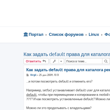
Портал
Список форумов
Linux
Фо
Как задать default права для каталога
П
Ответить
Как задать default права для каталога ре
С
Virgil
»
25 дек 2009, 15:13
о
о
...и потом посмотреть default и отменить его?
б
щ
е
Например, setfacl устанавливает default user для ката
н
default
, чтобы при перемещении и копировании в любой 
и
е
777? И как посмотреть установленные default? Можно ли
Можно ли это проделывать с владельцами?