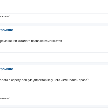
акачали".
рсивно...
перемещении каталога права не изменяются
рсивно...
аталога в определённую директорию у него изменялись права?
акачали".