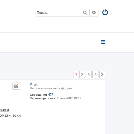
Поиск
Расширенный пои
1
2
3
4
След.
Virgil
Неотъемлемая часть форума
Сообщения:
479
Зарегистрирован:
13 янв 2009, 01:33
вно и
томатически