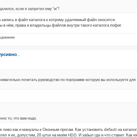
далился, если я запретил ему "w"?
 а запись в файл каталога к котрому удаляемый файл оносится.
ы в нём, права и владельцы файлов внутри такого каталога пофиг.
рудованию
рсивно...
нимательно почитать руководство по порграмме которую вы используете для
енно то, что вам надо.
е лево как и мануалы к Оконным прогам. Как установить default на каталог 
ял я их, допустим, 20 штук на моём HDD. И забыл где и что ставил. Как их