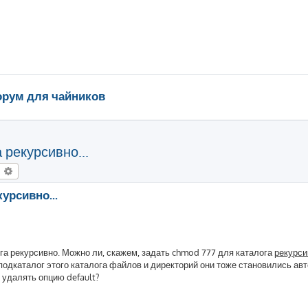
рум для чайников
 рекурсивно...
оиск
Расширенный поиск
курсивно...
лога рекурсивно. Можно ли, скажем, задать chmod 777 для каталога
рекурси
подкаталог этого каталога файлов и директорий они тоже становились ав
 удалять опцию default?