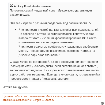
о
б
Aleksey Kondratenko писал(а):
щ
е
По-моему, самый неудачный совет. Лучше всего делать один
н
раздел и swap.
и
е
Эти все извраты с разными разделами под разные части FS:
* не приносят никакой пользы для обычных пользователей.
На сервере я б тоже не выпендривался. Гипотетическая
выгода от этого - изоляция фрагментирования ФС в часто
изменяемых местах от редкоизменяемых.
* приносят реальные проблемы с управлением свободным
местом. Что делать если кончилось место на /home, а на
/usr еще пару гигов свободно ?
С swap лучше по осторожней, т.к. про современном соотношении
"размер памяти"/"скорось диска" если система начинает свапить,
то скорей всего надолго. Т.к. скорей всего памяти нехватает много,
а диск работает медленно. Если дать много свапа, то зарвавшийся
процесс может надолго 'подвесить' систему.
Я тоже так думаю.
Ну какая работа со строками может быть в языке, название которого является не
строкой, а символом? (c) Sergue E. Leontiev