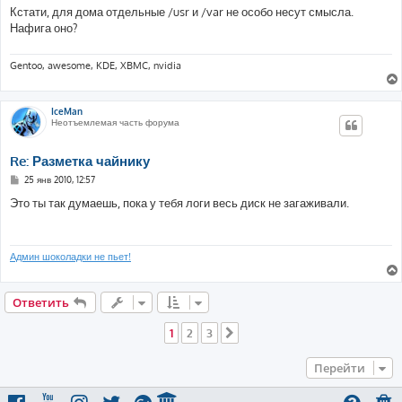
о
Кстати, для дома отдельные /usr и /var не особо несут смысла.
б
Нафига оно?
щ
е
н
и
Gentoo, awesome, KDE, XBMC, nvidia
е
IceMan
Неотъемлемая часть форума
Re: Разметка чайнику
С
25 янв 2010, 12:57
о
о
Это ты так думаешь, пока у тебя логи весь диск не загаживали.
б
щ
е
н
и
Админ шоколадки не пьет!
е
Ответить
1
2
3
След.
Перейти