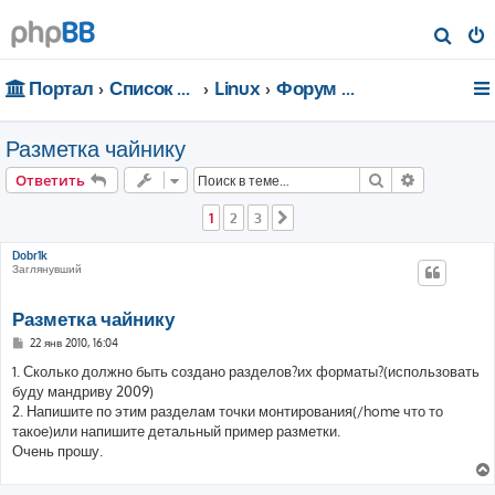
П
о
Портал
Список форумов
Linux
Форум для чайников
и
с
Разметка чайнику
к
Поиск
Расширен
Ответить
1
2
3
След.
Dobr1k
Заглянувший
Разметка чайнику
С
22 янв 2010, 16:04
о
о
1. Сколько должно быть создано разделов?их форматы?(использовать
б
буду мандриву 2009)
щ
е
2. Напишите по этим разделам точки монтирования(/home что то
н
такое)или напишите детальный пример разметки.
и
е
Очень прошу.