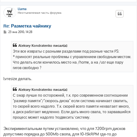
Llama
Неотъемлемая часть форума
Re: Разметка чайнику
С
23 янв 2010, 14:28
о
о
б
Aleksey Kondratenko писал(а):
щ
е
Эти все извраты с разными разделами под разные части FS:
н
* приносят реальные проблемы с управлением свободным местом.
и
е
Что делать если кончилось место на /home, а на /usr еще пару
гигов свободно ?
lvresize делать.
Aleksey Kondratenko писал(а):
С swap лучше по осторожней, т.к. про современном соотношении
"размер памяти"/"скорось диска" если система начинает свапить,
то скорей всего надолго. Т.к. скорей всего памяти нехватает много,
а диск работает медленно. Если дать много свапа, то зарвавшийся
процесс может надолго 'подвесить' систему.
Экспириментальным путем установлено, что для 7200rpm дисков
допустимо порядка до 500Mb свопа, для 10-15kRPM где-то до