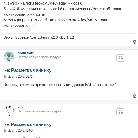
4. swap - на логическом /dev/sda4 - xxx Гб
5. ext4 Домашняя папка - xxx Гб на логическом /dev/sda5 точка
монтирования - /home
6. ext4 (корень) - xxx Гб - на логическом /dev/sda6 точка
монтирования - /
Debian Squeeze Acer Extensa 5220 KDE 4.3.2
pikuluskus
Неотъемлемая часть форума
Re: Разметка чайнику
С
23 янв 2010, 02:16
о
о
Вопрос, а можно примонтировать виндовый FAT32 на /home?
б
щ
е
н
и
е
anyr
Неотъемлемая часть форума
Re: Разметка чайнику
С
23 янв 2010, 12:00
о
о