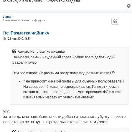
Монтирую его в /mnt/... . Итого три раздела.
н
и
е
Ларин
Неотъемлемая часть форума
Re: Разметка чайнику
С
22 янв 2010, 16:54
о
о
б
Aleksey Kondratenko писал(а):
щ
е
По-моему, самый неудачный совет. Лучше всего делать один
н
раздел и swap.
и
е
Эти все извраты с разными разделами под разные части FS:
* не приносят никакой пользы для обычных пользователей.
На сервере я б тоже не выпендривался. Гипотетическая
выгода от этого - изоляция фрагментирования ФС в часто
изменяемых местах от редкоизменяемых.
угу.
зато когда мне надо было снести дебиан и поставить убунту я просто
переставил ос на нужные разделы оставив при этом /home