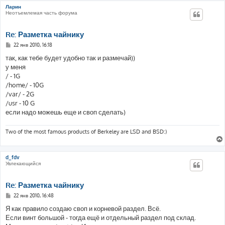
Ларин
Неотъемлемая часть форума
Re: Разметка чайнику
С
22 янв 2010, 16:18
о
о
так, как тебе будет удобно так и размечай))
б
у меня
щ
е
/ - 1G
н
/home/ - 10G
и
е
/var/ - 2G
/usr - 10 G
если надо можешь еще и своп сделать)
Two of the most famous products of Berkeley are LSD and BSD:)
d_fdv
Увлекающийся
Re: Разметка чайнику
С
22 янв 2010, 16:48
о
о
Я как правило создаю своп и корневой раздел. Всё.
б
Если винт большой - тогда ещё и отдельный раздел под склад.
щ
е