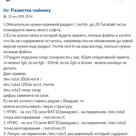
Re: Разметка чайнику
С
23 янв 2010, 01:54
о
о
1.Обязательно нужен корневой раздел / (ext4)- до 20 Гигабайт если
б
планируете иметь много софта.
щ
е
2.Если нужна папка в которой будете хранить личные файлы и хотите
н
что бы ее содержимое осталось, например после обновления до новой
и
е
версии нужен еще раздел /home (ext4)-на ваш взгляд, сколько нужно
на ваши файлы
3.Раздел подкачки swap (swap)если у вас 512мб оперативной памяти,
то можно 1gb, если 1gb - 512mb, если 2gb и более - можно вообще не
делать.
Даю пример:
dev/sda1 20Gb ext4 /
dev/sda2 120Gb ext4 /home
dev/sda3 swap swap
цифры замените на свои.
Если же хотите ставить рядом с Виндовс то
можно использовать такую структуру:
1. НТФС - ок xxx ГБ (или ФАТ32)(виндовс) - на первичном /dev/sda1
точка монтирования - /windows/C
2. НТФС - ок xxx Гб (или ФАТ32)(виндовс) - на первичном /dev/sda2
точка монтирования - /windows/D
3. Линукс на первичном /dev/sda3, расширенный, который содержит: