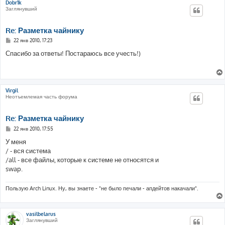
Dobr1k
Заглянувший
Re: Разметка чайнику
С
22 янв 2010, 17:23
о
о
Спасибо за ответы! Постараюсь все учесть!)
б
щ
е
н
и
е
Virgil
Неотъемлемая часть форума
Re: Разметка чайнику
С
22 янв 2010, 17:55
о
о
У меня
б
/ - вся система
щ
е
/all - все файлы, которые к системе не относятся и
н
swap.
и
е
Пользую Arch Linux. Ну, вы знаете - "не было печали - апдейтов накачали".
vasilbelarus
Заглянувший