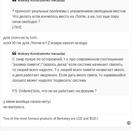
Aleksey Kondratenko писал(а):
* приносят реальные проблемы с управлением свободным местом.
Что делать если кончилось место на /home, а на /usr еще пару
гигов свободно ?
[/list]
для этого есть lvm.
хотя 10 гиг для /home в 1-2 юзера хватит всегда.
Aleksey Kondratenko писал(а):
С swap лучше по осторожней, т.к. про современном соотношении
"размер памяти"/"скорось диска" если система начинает свапить,
то скорей всего надолго. Т.к. скорей всего памяти нехватает много,
а диск работает медленно. Если дать много свапа, то зарвавшийся
процесс может надолго 'подвесить' систему.
P.S. Ordered lists, что-ли не работают на форуме ?
у меня вообще свопа нету)
не жалуюсь.
Two of the most famous products of Berkeley are LSD and BSD:)