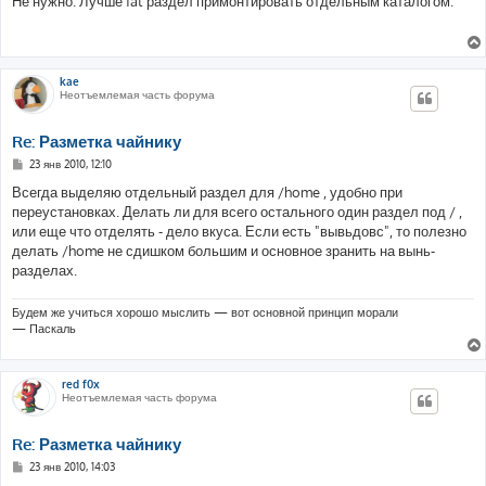
Не нужно. Лучше fat раздел примонтировать отдельным каталогом.
б
щ
е
н
и
е
kae
Неотъемлемая часть форума
Re: Разметка чайнику
С
23 янв 2010, 12:10
о
о
Всегда выделяю отдельный раздел для /home , удобно при
б
переустановках. Делать ли для всего остального один раздел под / ,
щ
е
или еще что отделять - дело вкуса. Если есть "вывьдовс", то полезно
н
делать /home не сдишком большим и основное зранить на вынь-
и
е
разделах.
Будем же учиться хорошо мыслить — вот основной принцип морали
— Паскаль
red f0x
Неотъемлемая часть форума
Re: Разметка чайнику
С
23 янв 2010, 14:03
о