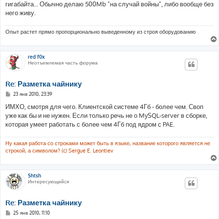
гигабайта... Обычно делаю 500Mb "на случай войны", либо вообще без
него живу.
Опыт растет прямо пропорционально выведенному из строя оборудованию
red f0x
Неотъемлемая часть форума
Re: Разметка чайнику
С
23 янв 2010, 23:39
о
о
ИМХО, смотря для чего. Клиентской системе 4Гб - более чем. Своп
б
уже как бы и не нужен. Если только речь не о MySQL-server в сборке,
щ
е
которая умеет работать с более чем 4Гб под ядром с PAE.
н
и
е
Ну какая работа со строками может быть в языке, название которого является не
строкой, а символом? (c) Sergue E. Leontiev
Shtsh
Интересующийся
Re: Разметка чайнику
С
25 янв 2010, 11:10
о