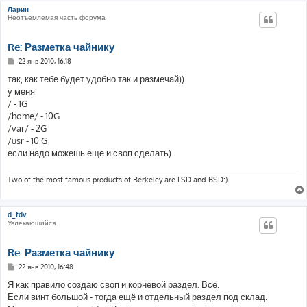
Ларин
Неотъемлемая часть форума
Re: Разметка чайнику
С
22 янв 2010, 16:18
о
о
так, как тебе будет удобно так и размечай))
б
у меня
щ
е
/ - 1G
н
/home/ - 10G
и
е
/var/ - 2G
/usr - 10 G
если надо можешь еще и своп сделать)
Two of the most famous products of Berkeley are LSD and BSD:)
d_fdv
Увлекающийся
Re: Разметка чайнику
С
22 янв 2010, 16:48
о
о
Я как правило создаю своп и корневой раздел. Всё.
б
Если винт большой - тогда ещё и отдельный раздел под склад.
щ
е