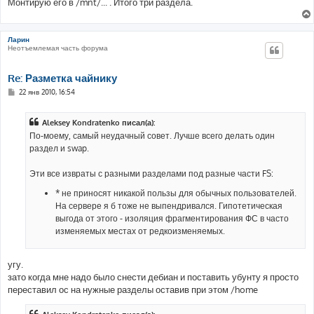
Монтирую его в /mnt/... . Итого три раздела.
н
и
е
Ларин
Неотъемлемая часть форума
Re: Разметка чайнику
С
22 янв 2010, 16:54
о
о
б
Aleksey Kondratenko писал(а):
щ
е
По-моему, самый неудачный совет. Лучше всего делать один
н
раздел и swap.
и
е
Эти все извраты с разными разделами под разные части FS:
* не приносят никакой пользы для обычных пользователей.
На сервере я б тоже не выпендривался. Гипотетическая
выгода от этого - изоляция фрагментирования ФС в часто
изменяемых местах от редкоизменяемых.
угу.
зато когда мне надо было снести дебиан и поставить убунту я просто
переставил ос на нужные разделы оставив при этом /home