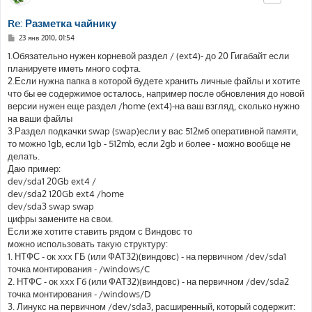
Re: Разметка чайнику
С
23 янв 2010, 01:54
о
о
1.Обязательно нужен корневой раздел / (ext4)- до 20 Гигабайт если
б
планируете иметь много софта.
щ
е
2.Если нужна папка в которой будете хранить личные файлы и хотите
н
что бы ее содержимое осталось, например после обновления до новой
и
е
версии нужен еще раздел /home (ext4)-на ваш взгляд, сколько нужно
на ваши файлы
3.Раздел подкачки swap (swap)если у вас 512мб оперативной памяти,
то можно 1gb, если 1gb - 512mb, если 2gb и более - можно вообще не
делать.
Даю пример:
dev/sda1 20Gb ext4 /
dev/sda2 120Gb ext4 /home
dev/sda3 swap swap
цифры замените на свои.
Если же хотите ставить рядом с Виндовс то
можно использовать такую структуру:
1. НТФС - ок xxx ГБ (или ФАТ32)(виндовс) - на первичном /dev/sda1
точка монтирования - /windows/C
2. НТФС - ок xxx Гб (или ФАТ32)(виндовс) - на первичном /dev/sda2
точка монтирования - /windows/D
3. Линукс на первичном /dev/sda3, расширенный, который содержит: