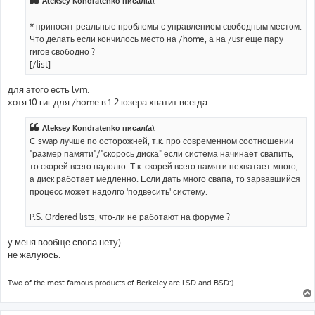
Aleksey Kondratenko писал(а):
* приносят реальные проблемы с управлением свободным местом.
Что делать если кончилось место на /home, а на /usr еще пару
гигов свободно ?
[/list]
для этого есть lvm.
хотя 10 гиг для /home в 1-2 юзера хватит всегда.
Aleksey Kondratenko писал(а):
С swap лучше по осторожней, т.к. про современном соотношении
"размер памяти"/"скорось диска" если система начинает свапить,
то скорей всего надолго. Т.к. скорей всего памяти нехватает много,
а диск работает медленно. Если дать много свапа, то зарвавшийся
процесс может надолго 'подвесить' систему.
P.S. Ordered lists, что-ли не работают на форуме ?
у меня вообще свопа нету)
не жалуюсь.
Two of the most famous products of Berkeley are LSD and BSD:)