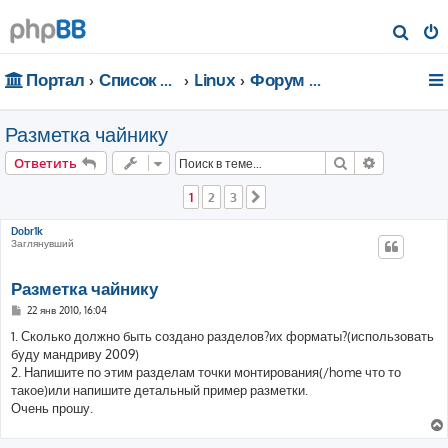
П
о
Портал
Список форумов
Linux
Форум для чайников
и
с
Разметка чайнику
к
Поиск
Расширен
Ответить
1
2
3
След.
Dobr1k
Заглянувший
Разметка чайнику
С
22 янв 2010, 16:04
о
о
1. Сколько должно быть создано разделов?их форматы?(использовать
б
буду мандриву 2009)
щ
е
2. Напишите по этим разделам точки монтирования(/home что то
н
такое)или напишите детальный пример разметки.
и
е
Очень прошу.