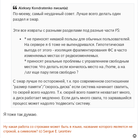
о
б
Aleksey Kondratenko писал(а):
щ
е
По-моему, самый неудачный совет. Лучше всего делать один
н
раздел и swap.
и
е
Эти все извраты с разными разделами под разные части FS:
* не приносят никакой пользы для обычных пользователей.
На сервере я б тоже не выпендривался. Гипотетическая
выгода от этого - изоляция фрагментирования ФС в часто
изменяемых местах от редкоизменяемых.
* приносят реальные проблемы с управлением свободным
местом. Что делать если кончилось место на /home, а на
/usr еще пару гигов свободно ?
С swap лучше по осторожней, т.к. про современном соотношении
"размер памяти"/"скорось диска" если система начинает свапить,
то скорей всего надолго. Т.к. скорей всего памяти нехватает много,
а диск работает медленно. Если дать много свапа, то зарвавшийся
процесс может надолго 'подвесить' систему.
Я тоже так думаю.
Ну какая работа со строками может быть в языке, название которого является не
строкой, а символом? (c) Sergue E. Leontiev