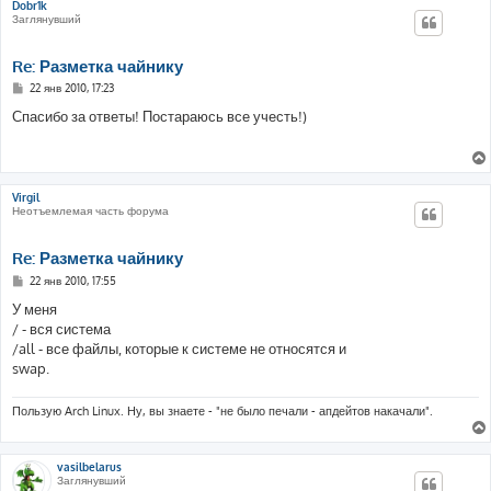
Dobr1k
Заглянувший
Re: Разметка чайнику
С
22 янв 2010, 17:23
о
о
Спасибо за ответы! Постараюсь все учесть!)
б
щ
е
н
и
е
Virgil
Неотъемлемая часть форума
Re: Разметка чайнику
С
22 янв 2010, 17:55
о
о
У меня
б
/ - вся система
щ
е
/all - все файлы, которые к системе не относятся и
н
swap.
и
е
Пользую Arch Linux. Ну, вы знаете - "не было печали - апдейтов накачали".
vasilbelarus
Заглянувший