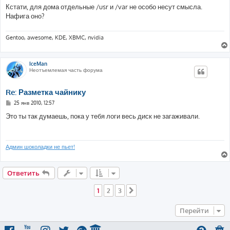
о
Кстати, для дома отдельные /usr и /var не особо несут смысла.
б
Нафига оно?
щ
е
н
и
Gentoo, awesome, KDE, XBMC, nvidia
е
IceMan
Неотъемлемая часть форума
Re: Разметка чайнику
С
25 янв 2010, 12:57
о
о
Это ты так думаешь, пока у тебя логи весь диск не загаживали.
б
щ
е
н
и
Админ шоколадки не пьет!
е
Ответить
1
2
3
След.
Перейти