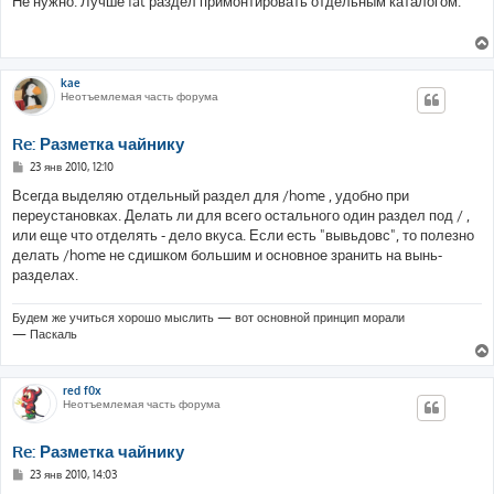
Не нужно. Лучше fat раздел примонтировать отдельным каталогом.
б
щ
е
н
и
е
kae
Неотъемлемая часть форума
Re: Разметка чайнику
С
23 янв 2010, 12:10
о
о
Всегда выделяю отдельный раздел для /home , удобно при
б
переустановках. Делать ли для всего остального один раздел под / ,
щ
е
или еще что отделять - дело вкуса. Если есть "вывьдовс", то полезно
н
делать /home не сдишком большим и основное зранить на вынь-
и
е
разделах.
Будем же учиться хорошо мыслить — вот основной принцип морали
— Паскаль
red f0x
Неотъемлемая часть форума
Re: Разметка чайнику
С
23 янв 2010, 14:03
о