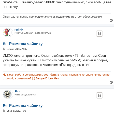
гигабайта... Обычно делаю 500Mb "на случай войны", либо вообще без
него живу.
Опыт растет прямо пропорционально выведенному из строя оборудованию
red f0x
Неотъемлемая часть форума
Re: Разметка чайнику
С
23 янв 2010, 23:39
о
о
ИМХО, смотря для чего. Клиентской системе 4Гб - более чем. Своп
б
уже как бы и не нужен. Если только речь не о MySQL-server в сборке,
щ
е
которая умеет работать с более чем 4Гб под ядром с PAE.
н
и
е
Ну какая работа со строками может быть в языке, название которого является не
строкой, а символом? (c) Sergue E. Leontiev
Shtsh
Интересующийся
Re: Разметка чайнику
С
25 янв 2010, 11:10
о