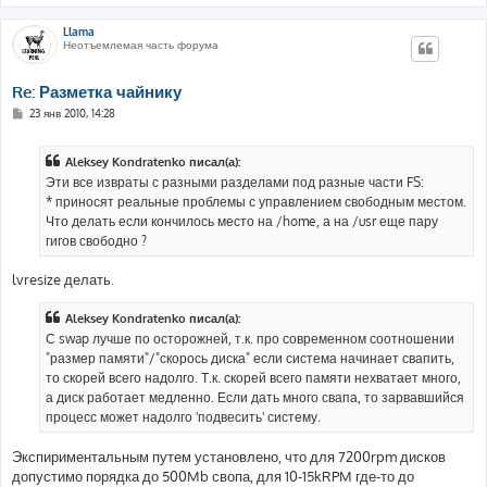
Llama
Неотъемлемая часть форума
Re: Разметка чайнику
С
23 янв 2010, 14:28
о
о
б
Aleksey Kondratenko писал(а):
щ
е
Эти все извраты с разными разделами под разные части FS:
н
* приносят реальные проблемы с управлением свободным местом.
и
е
Что делать если кончилось место на /home, а на /usr еще пару
гигов свободно ?
lvresize делать.
Aleksey Kondratenko писал(а):
С swap лучше по осторожней, т.к. про современном соотношении
"размер памяти"/"скорось диска" если система начинает свапить,
то скорей всего надолго. Т.к. скорей всего памяти нехватает много,
а диск работает медленно. Если дать много свапа, то зарвавшийся
процесс может надолго 'подвесить' систему.
Экспириментальным путем установлено, что для 7200rpm дисков
допустимо порядка до 500Mb свопа, для 10-15kRPM где-то до