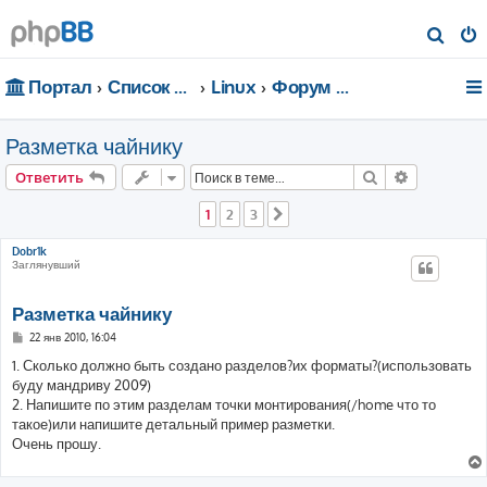
П
о
Портал
Список форумов
Linux
Форум для чайников
и
с
Разметка чайнику
к
Поиск
Расширен
Ответить
1
2
3
След.
Dobr1k
Заглянувший
Разметка чайнику
С
22 янв 2010, 16:04
о
о
1. Сколько должно быть создано разделов?их форматы?(использовать
б
буду мандриву 2009)
щ
е
2. Напишите по этим разделам точки монтирования(/home что то
н
такое)или напишите детальный пример разметки.
и
е
Очень прошу.