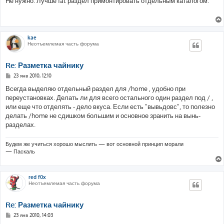
Не нужно. Лучше fat раздел примонтировать отдельным каталогом.
б
щ
е
н
и
е
kae
Неотъемлемая часть форума
Re: Разметка чайнику
С
23 янв 2010, 12:10
о
о
Всегда выделяю отдельный раздел для /home , удобно при
б
переустановках. Делать ли для всего остального один раздел под / ,
щ
е
или еще что отделять - дело вкуса. Если есть "вывьдовс", то полезно
н
делать /home не сдишком большим и основное зранить на вынь-
и
е
разделах.
Будем же учиться хорошо мыслить — вот основной принцип морали
— Паскаль
red f0x
Неотъемлемая часть форума
Re: Разметка чайнику
С
23 янв 2010, 14:03
о