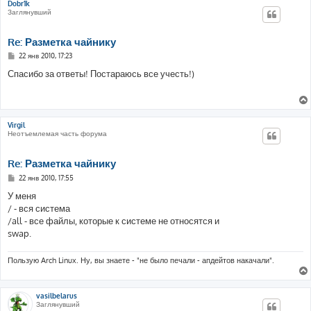
Dobr1k
Заглянувший
Re: Разметка чайнику
С
22 янв 2010, 17:23
о
о
Спасибо за ответы! Постараюсь все учесть!)
б
щ
е
н
и
е
Virgil
Неотъемлемая часть форума
Re: Разметка чайнику
С
22 янв 2010, 17:55
о
о
У меня
б
/ - вся система
щ
е
/all - все файлы, которые к системе не относятся и
н
swap.
и
е
Пользую Arch Linux. Ну, вы знаете - "не было печали - апдейтов накачали".
vasilbelarus
Заглянувший