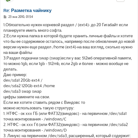
Re: Разметка чайнику
С
23 янв 2010, 01:54
о
о
1.Обязательно нужен корневой раздел / (ext4)- до 20 Гигабайт если
б
планируете иметь много софта.
щ
е
2.Если нужна папка в которой будете хранить личные файлы и хотите
н
что бы ее содержимое осталось, например после обновления до новой
и
е
версии нужен еще раздел /home (ext4)-на ваш взгляд, сколько нужно
на ваши файлы
3.Раздел подкачки swap (swap)если у вас 512мб оперативной памяти,
то можно 1gb, если 1gb - 512mb, если 2gb и более - можно вообще не
делать.
Даю пример:
dev/sda1 20Gb ext4 /
dev/sda2 120Gb ext4 /home
dev/sda3 swap swap
цифры замените на свои.
Если же хотите ставить рядом с Виндовс то
можно использовать такую структуру:
1. НТФС - ок xxx ГБ (или ФАТ32)(виндовс) - на первичном /dev/sda1
точка монтирования - /windows/C
2. НТФС - ок xxx Гб (или ФАТ32)(виндовс) - на первичном /dev/sda2
точка монтирования - /windows/D
3. Линукс на первичном /dev/sda3, расширенный, который содержит: