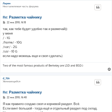
Ларин
Неотъемлемая часть форума
Re: Разметка чайнику
С
22 янв 2010, 16:18
о
о
так, как тебе будет удобно так и размечай))
б
у меня
щ
е
/ - 1G
н
/home/ - 10G
и
е
/var/ - 2G
/usr - 10 G
если надо можешь еще и своп сделать)
Two of the most famous products of Berkeley are LSD and BSD:)
d_fdv
Увлекающийся
Re: Разметка чайнику
С
22 янв 2010, 16:48
о
о
Я как правило создаю своп и корневой раздел. Всё.
б
Если винт большой - тогда ещё и отдельный раздел под склад.
щ
е