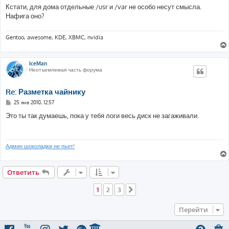
о
Кстати, для дома отдельные /usr и /var не особо несут смысла.
б
Нафига оно?
щ
е
н
и
Gentoo, awesome, KDE, XBMC, nvidia
е
IceMan
Неотъемлемая часть форума
Re: Разметка чайнику
С
25 янв 2010, 12:57
о
о
Это ты так думаешь, пока у тебя логи весь диск не загаживали.
б
щ
е
н
и
Админ шоколадки не пьет!
е
Ответить
1
2
3
След.
Перейти