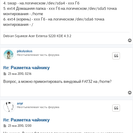
4. swap - на логическом /dev/sda4 - xxx Гб
5. ext4 Домашняя папка - xxx Гб на логическом /dev/sda5 точка
монтирования - /home
6. ext4 (корень) - xxx Гб - на логическом /dev/sda6 точка
монтирования - /
Debian Squeeze Acer Extensa 5220 KDE 4.3.2
pikuluskus
Неотъемлемая часть форума
Re: Разметка чайнику
С
23 янв 2010, 02:16
о
о
Вопрос, а можно примонтировать виндовый FAT32 на /home?
б
щ
е
н
и
е
anyr
Неотъемлемая часть форума
Re: Разметка чайнику
С
23 янв 2010, 12:00
о
о