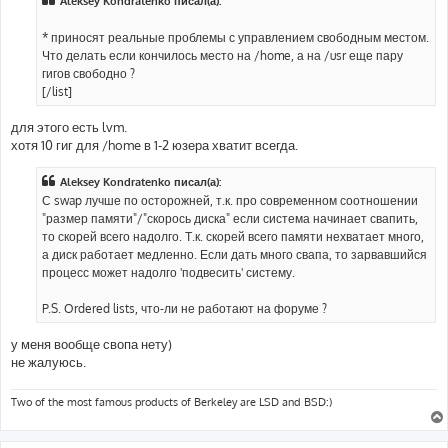
Aleksey Kondratenko писал(а):
* приносят реальные проблемы с управлением свободным местом.
Что делать если кончилось место на /home, а на /usr еще пару
гигов свободно ?
[/list]
для этого есть lvm.
хотя 10 гиг для /home в 1-2 юзера хватит всегда.
Aleksey Kondratenko писал(а):
С swap лучше по осторожней, т.к. про современном соотношении
"размер памяти"/"скорось диска" если система начинает свапить,
то скорей всего надолго. Т.к. скорей всего памяти нехватает много,
а диск работает медленно. Если дать много свапа, то зарвавшийся
процесс может надолго 'подвесить' систему.
P.S. Ordered lists, что-ли не работают на форуме ?
у меня вообще свопа нету)
не жалуюсь.
Two of the most famous products of Berkeley are LSD and BSD:)