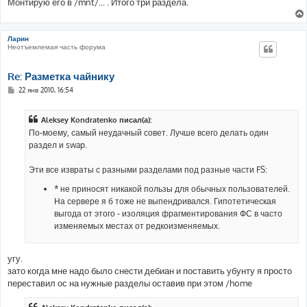
Монтирую его в /mnt/... . Итого три раздела.
н
и
е
Ларин
Неотъемлемая часть форума
Re: Разметка чайнику
С
22 янв 2010, 16:54
о
о
б
Aleksey Kondratenko писал(а):
щ
е
По-моему, самый неудачный совет. Лучше всего делать один
н
раздел и swap.
и
е
Эти все извраты с разными разделами под разные части FS:
* не приносят никакой пользы для обычных пользователей.
На сервере я б тоже не выпендривался. Гипотетическая
выгода от этого - изоляция фрагментирования ФС в часто
изменяемых местах от редкоизменяемых.
угу.
зато когда мне надо было снести дебиан и поставить убунту я просто
переставил ос на нужные разделы оставив при этом /home