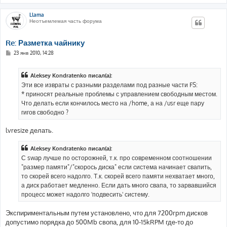
Llama
Неотъемлемая часть форума
Re: Разметка чайнику
С
23 янв 2010, 14:28
о
о
б
Aleksey Kondratenko писал(а):
щ
е
Эти все извраты с разными разделами под разные части FS:
н
* приносят реальные проблемы с управлением свободным местом.
и
е
Что делать если кончилось место на /home, а на /usr еще пару
гигов свободно ?
lvresize делать.
Aleksey Kondratenko писал(а):
С swap лучше по осторожней, т.к. про современном соотношении
"размер памяти"/"скорось диска" если система начинает свапить,
то скорей всего надолго. Т.к. скорей всего памяти нехватает много,
а диск работает медленно. Если дать много свапа, то зарвавшийся
процесс может надолго 'подвесить' систему.
Экспириментальным путем установлено, что для 7200rpm дисков
допустимо порядка до 500Mb свопа, для 10-15kRPM где-то до