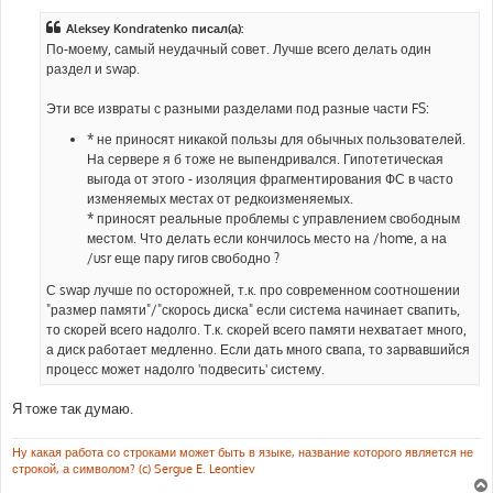
о
б
Aleksey Kondratenko писал(а):
щ
е
По-моему, самый неудачный совет. Лучше всего делать один
н
раздел и swap.
и
е
Эти все извраты с разными разделами под разные части FS:
* не приносят никакой пользы для обычных пользователей.
На сервере я б тоже не выпендривался. Гипотетическая
выгода от этого - изоляция фрагментирования ФС в часто
изменяемых местах от редкоизменяемых.
* приносят реальные проблемы с управлением свободным
местом. Что делать если кончилось место на /home, а на
/usr еще пару гигов свободно ?
С swap лучше по осторожней, т.к. про современном соотношении
"размер памяти"/"скорось диска" если система начинает свапить,
то скорей всего надолго. Т.к. скорей всего памяти нехватает много,
а диск работает медленно. Если дать много свапа, то зарвавшийся
процесс может надолго 'подвесить' систему.
Я тоже так думаю.
Ну какая работа со строками может быть в языке, название которого является не
строкой, а символом? (c) Sergue E. Leontiev