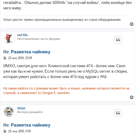
гигабайта... Обычно делаю 500Mb "на случай войны", либо вообще без
него живу.
Опыт растет прямо пропорционально выведенному из строя оборудованию
red f0x
Неотъемлемая часть форума
Re: Разметка чайнику
С
23 янв 2010, 23:39
о
о
ИМХО, смотря для чего. Клиентской системе 4Гб - более чем. Своп
б
уже как бы и не нужен. Если только речь не о MySQL-server в сборке,
щ
е
которая умеет работать с более чем 4Гб под ядром с PAE.
н
и
е
Ну какая работа со строками может быть в языке, название которого является не
строкой, а символом? (c) Sergue E. Leontiev
Shtsh
Интересующийся
Re: Разметка чайнику
С
25 янв 2010, 11:10
о