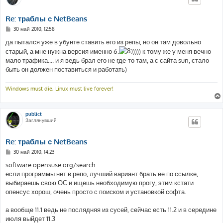
Re: траблы с NetBeans
С
30 май 2010, 12:58
о
о
да пытался уже в убунте ставить его из репы, но он там довольно
б
старый, а мне нужна версия именно 6.
)))) к тому же у меня вечно
щ
е
мало трафика.... и я ведь брал его не где-то там, а с сайта sun, стало
н
быть он должен поставиться и работать)
и
е
Windows must die, Linux must live forever!
publict
Заглянувший
Re: траблы с NetBeans
С
30 май 2010, 14:23
о
о
software.opensuse.org/search
б
если программы нет в репо, лучший вариант брать ее по ссылке,
щ
е
выбираешь свою ОС и ищешь необходимую прогу, этим кстати
н
опенсус хорош, очень просто с поиском и установкой софта.
и
е
а вообще 11.1 ведь не послядняя из сусей, сейчас есть 11.2 и в середине
июля выйдет 11.3