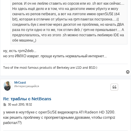
н
репов. И оч не люблю ставить из сорсов или из .sh вот как сейчас....
и
е
Но здесь ещё дело и в том, что на десктопе имею убунту и могу
скачать из репов netbeans, а вот на лэптопе имею openSUSE (64
bit), которая в отличие от убунты на rpm пакетах построена.....((
соединить бук с инетом через десктоп не проблема, но качать ДВА
раза по сути одно и то же, ток отлич deb / rpm не прикалывает.... А
предполагалось, что из этого .sh можно поставить любимую IDE на
обе машины_)
ну, есть rpm2deb...
но это ИМХО изврат. проще купить нормальный интернет...
Two of the most famous products of Berkeley are LSD and BSD:)
MrCoast
Интересующийся
Re: траблы с NetBeans
С
30 май 2010, 18:32
о
о
у меня в ноутбуке с openSUSE видеокарта ATI Radeon HD 3200.
б
как решить проблему с проприетарными дровами, чтобы compiz
щ
е
работал??)
н
и