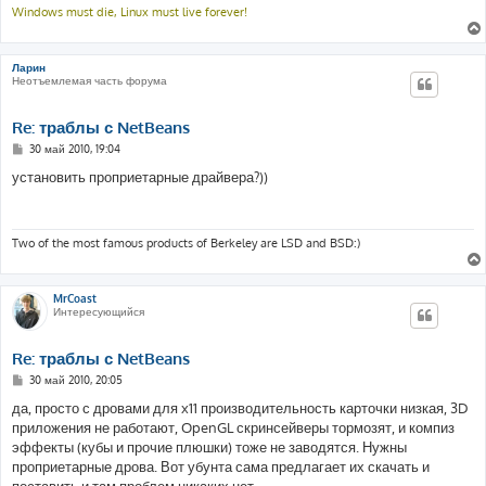
е
Windows must die, Linux must live forever!
Ларин
Неотъемлемая часть форума
Re: траблы с NetBeans
С
30 май 2010, 19:04
о
о
установить проприетарные драйвера?))
б
щ
е
н
и
Two of the most famous products of Berkeley are LSD and BSD:)
е
MrCoast
Интересующийся
Re: траблы с NetBeans
С
30 май 2010, 20:05
о
о
да, просто с дровами для x11 производительность карточки низкая, 3D
б
приложения не работают, OpenGL скринсейверы тормозят, и компиз
щ
е
эффекты (кубы и прочие плюшки) тоже не заводятся. Нужны
н
проприетарные дрова. Вот убунта сама предлагает их скачать и
и
е