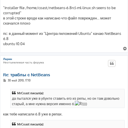
"Installer file /home/coast/netbeans-6.8rcl-ml-linux.sh seens to be
corrupted"
в этой строке вроде как написано что файл поврежден... может
скачался плохо
пс: в данный момент из "Центра пиложений Ubuntu" качаю NetBeans
6.8
ubuntu 10.04
Ларин
Неотъемлемая часть форума
Re: траблы с NetBeans
С
30 май 2010, 17:10
о
о
б
MrCoast писал(а):
щ
е
да пытался уже в убунте ставить его из репы, но он там довольно
н
старый, а мне нужна версия именно 6.
))))
и
е
как тебе написали 6.8 уже в репах.
MrCoast писал(а):