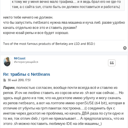
к тому же у меня вечно мало трафика.... и я ведь брал его не где-то
там, а с сайта sun, стало быть он должен поставиться и работать)
никто тебе ничего не должен.
что бы запустить netbeans нужна ява машина и куча либ. разве удобно
качать отдельно все это и ставить руками?
короче юзай репы и все будет хорошо.
Two of the most famous products of Berkeley are LSD and BSD:)
MrCoast
Интересующийся
Re: траблы с NetBeans
С
30 май 2010, 17:51
о
о
Ларин
, полностью согласен, вообще почти всегда всё и ставлю из
б
репов. И оч не люблю ставить из сорсов или из .sh вот как сейчас.... Но
щ
е
здесь ещё дело и в том, что на десктопе имею убунту и могу скачать
н
из репов netbeans, а вот на лэптопе имею openSUSE (64 bit), которая в
и
е
отличие от убунты на rpm пакетах построена.....(( соединить бук с
инетом через десктоп не проблема, но качать ДВА раза по сути одно и
то же, ток отлич deb / rpm не прикалывает.... А предполагалось, что из
этого .sh можно поставить любимую IDE на обе машины_)