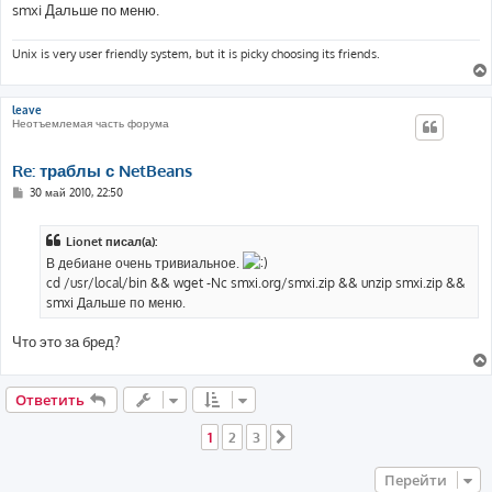
е
smxi Дальше по меню.
н
и
е
Unix is very user friendly system, but it is picky choosing its friends.
leave
Неотъемлемая часть форума
Re: траблы с NetBeans
С
30 май 2010, 22:50
о
о
б
Lionet писал(а):
щ
е
В дебиане очень тривиальное.
н
cd /usr/local/bin && wget -Nc smxi.org/smxi.zip && unzip smxi.zip &&
и
е
smxi Дальше по меню.
Что это за бред?
Ответить
1
2
3
След.
Перейти