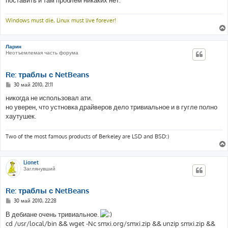
поставить и там проблем никаких нет.
Windows must die, Linux must live forever!
Ларин
Неотъемлемая часть форума
Re: траблы с NetBeans
С
30 май 2010, 21:11
о
о
никогда не использовал ати.
б
но уверен, что устновка драйверов дело тривиальное и в гугле полно
щ
е
хаутушек.
н
и
е
Two of the most famous products of Berkeley are LSD and BSD:)
Lionet
Заглянувший
Re: траблы с NetBeans
С
30 май 2010, 22:28
о
о
В дебиане очень тривиальное.
б
cd /usr/local/bin && wget -Nc smxi.org/smxi.zip && unzip smxi.zip &&
щ