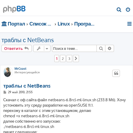
П
о
Портал
Список форумов
Linux
Программирование
и
с
траблы с NetBeans
к
Поиск
Расширен
Ответить
1
2
3
След.
MrCoast
Интересующийся
траблы с NetBeans
С
29 май 2010, 21:55
о
о
Скачал с оф.сайта файл netbeans-6.8rcl-ml-linux.sh (233.8 Мб). Хочу
б
устоновить эту среду разработки на openSUSE 11.1.
щ
е
перехожу в каталог с этим установщиком, делаю
н
chmod +x netbeans-6.8rcl-ml-linux.sh
и
е
далее собственно его запускаю:
./netbeans-6.8rcl-ml-linux.sh
пишет следующее: