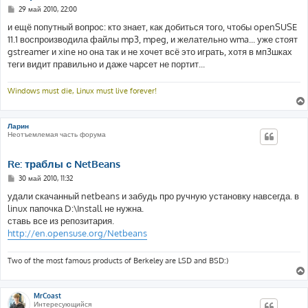
С
29 май 2010, 22:00
о
о
и ещё попутный вопрос: кто знает, как добиться того, чтобы openSUSE
б
11.1 воспроизводила файлы mp3, mpeg, и желательно wma... уже стоят
щ
е
gstreamer и xine но она так и не хочет всё это играть, хотя в мп3шках
н
теги видит правильно и даже чарсет не портит...
и
е
Windows must die, Linux must live forever!
Ларин
Неотъемлемая часть форума
Re: траблы с NetBeans
С
30 май 2010, 11:32
о
о
удали скачанный netbeans и забудь про ручную установку навсегда. в
б
linux папочка D:\Install не нужна.
щ
е
ставь все из репозитария.
н
http://en.opensuse.org/Netbeans
и
е
Two of the most famous products of Berkeley are LSD and BSD:)
MrCoast
Интересующийся