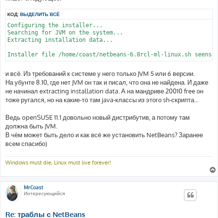
КОД:
ВЫДЕЛИТЬ ВСЁ
Configuring the installer...

Searching for JVM on the system...

Extracting installation data...

и всё. Из требований к системе у него только JVM 5 или 6 версии.
На убунте 8.10, где нет JVM он так и писал, что она не найдена. И даже
не начинал extracting installation data. А на мандриве 20010 free он
тоже ругался, но на какие-то там java-классы из этого sh-скрипта...
Ведь openSUSE 11.1 довольно новый дистрибутив, а потому там
должна быть JVM.
В чём может быть дело и как всё же установить NetBeans? Заранее
всем спасибо)
Windows must die, Linux must live forever!
MrCoast
Интересующийся
Re: траблы с NetBeans