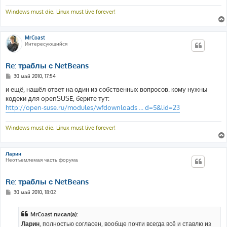
Windows must die, Linux must live forever!
MrCoast
Интересующийся
Re: траблы с NetBeans
С
30 май 2010, 17:54
о
о
и ещё, нашёл ответ на один из собственных вопросов. кому нужны
б
кодеки для openSUSE, берите тут:
щ
е
http://open-suse.ru/modules/wfdownloads ... d=5&lid=23
н
и
е
Windows must die, Linux must live forever!
Ларин
Неотъемлемая часть форума
Re: траблы с NetBeans
С
30 май 2010, 18:02
о
о
б
MrCoast писал(а):
щ
е
Ларин
, полностью согласен, вообще почти всегда всё и ставлю из