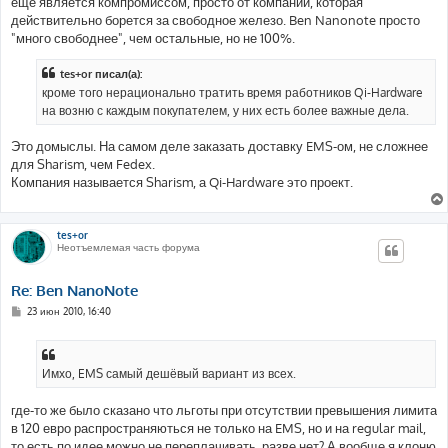
ещё является компромиссом, просто от компании, которая
действительно борется за свободное железо. Ben Nanonote просто
"много свободнее", чем остальные, но не 100%.
tes+or писал(а):
кроме того нерационально тратить время работников Qi-Hardware
на возню с каждым покупателем, у них есть более важные дела.
Это домыслы. На самом деле заказать доставку EMS-ом, не сложнее
для Sharism, чем Fedex.
Компания называется Sharism, а Qi-Hardware это проект.
tes+or
Неотъемлемая часть форума
Re: Ben NanoNote
С
23 июн 2010, 16:40
о
о
б
щ
е
Имхо, EMS самый дешёвый вариант из всех.
н
и
е
где-то же было сказано что льготы при отсутствии превышения лимита
в 120 евро распространяються не только на EMS, но и на regular mail,
то есть по идее можно не переплачивать. разве нет? А вообще я клоню