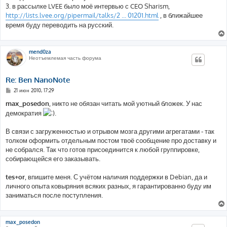
3. в рассылке LVEE было моё интервью с CEO Sharism,
http://lists.lvee.org/pipermail/talks/2 ... 01201.html
, в ближайшее
время буду переводить на русский.
mend0za
Неотъемлемая часть форума
Re: Ben NanoNote
С
21 июн 2010, 17:29
о
о
max_posedon
, никто не обязан читать мой уютный бложек. У нас
б
демократия
.
щ
е
н
В связи с загруженностью и отрывом мозга другими агрегатами - так
и
е
толком оформить отдельным постом твоё сообщение про доставку и
не собрался. Так что готов присоединится к любой группировке,
собирающейся его заказывать.
tes+or
, впишите меня. С учётом наличия поддержки в Debian, да и
личного опыта ковыряния всяких разных, я гарантированно буду им
заниматься после поступления.
max_posedon