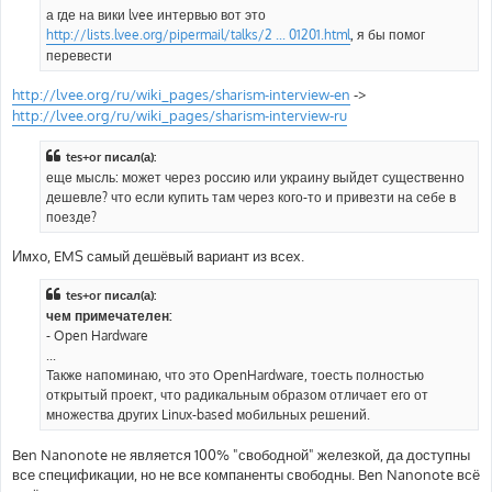
е
а где на вики lvee интервью вот это
н
http://lists.lvee.org/pipermail/talks/2 ... 01201.html
, я бы помог
и
е
перевести
http://lvee.org/ru/wiki_pages/sharism-interview-en
->
http://lvee.org/ru/wiki_pages/sharism-interview-ru
tes+or писал(а):
еще мысль: может через россию или украину выйдет существенно
дешевле? что если купить там через кого-то и привезти на себе в
поезде?
Имхо, EMS самый дешёвый вариант из всех.
tes+or писал(а):
чем примечателен:
- Open Hardware
...
Также напоминаю, что это OpenHardware, тоесть полностью
открытый проект, что радикальным образом отличает его от
множества других Linux-based мобильных решений.
Ben Nanonote не является 100% "свободной" железкой, да доступны
все спецификации, но не все компаненты свободны. Ben Nanonote всё