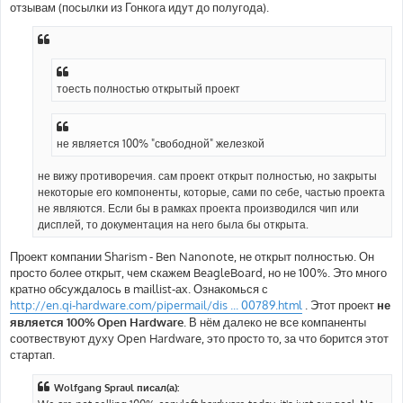
отзывам (посылки из Гонкога идут до полугода).
тоесть полностью открытый проект
не является 100% "свободной" железкой
не вижу противоречия. сам проект открыт полностью, но закрыты
некоторые его компоненты, которые, сами по себе, частью проекта
не являются. Если бы в рамках проекта производился чип или
дисплей, то документация на него была бы открыта.
Проект компании Sharism - Ben Nanonote, не открыт полностью. Он
просто более открыт, чем скажем BeagleBoard, но не 100%. Это много
кратно обсуждалось в maillist-ах. Ознакомься с
http://en.qi-hardware.com/pipermail/dis ... 00789.html
. Этот проект
не
является 100% Open Hardware
. В нём далеко не все компаненты
соотвествуют духу Open Hardware, это просто то, за что борится этот
стартап.
Wolfgang Spraul писал(а):