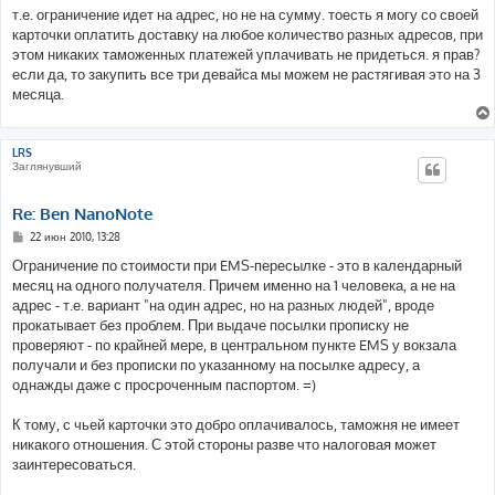
т.е. ограничение идет на адрес, но не на сумму. тоесть я могу со своей
карточки оплатить доставку на любое количество разных адресов, при
этом никаких таможенных платежей уплачивать не придеться. я прав?
если да, то закупить все три девайса мы можем не растягивая это на 3
месяца.
LRS
Заглянувший
Re: Ben NanoNote
С
22 июн 2010, 13:28
о
о
Ограничение по стоимости при EMS-пересылке - это в календарный
б
месяц на одного получателя. Причем именно на 1 человека, а не на
щ
е
адрес - т.е. вариант "на один адрес, но на разных людей", вроде
н
прокатывает без проблем. При выдаче посылки прописку не
и
е
проверяют - по крайней мере, в центральном пункте EMS у вокзала
получали и без прописки по указанному на посылке адресу, а
однажды даже с просроченным паспортом. =)
К тому, с чьей карточки это добро оплачивалось, таможня не имеет
никакого отношения. С этой стороны разве что налоговая может
заинтересоваться.