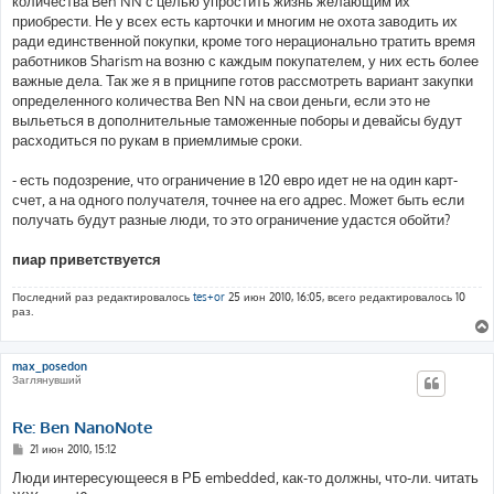
количества Ben NN с целью упростить жизнь желающим их
приобрести. Не у всех есть карточки и многим не охота заводить их
ради единственной покупки, кроме того нерационально тратить время
работников Sharism на возню с каждым покупателем, у них есть более
важные дела. Так же я в прицнипе готов рассмотреть вариант закупки
определенного количества Ben NN на свои деньги, если это не
выльеться в дополнительные таможенные поборы и девайсы будут
расходиться по рукам в приемлимые сроки.
- есть подозрение, что ограничение в 120 евро идет не на один карт-
счет, а на одного получателя, точнее на его адрес. Может быть если
получать будут разные люди, то это ограничение удастся обойти?
пиар приветствуется
Последний раз редактировалось
tes+or
25 июн 2010, 16:05, всего редактировалось 10
раз.
max_posedon
Заглянувший
Re: Ben NanoNote
С
21 июн 2010, 15:12
о
о
Люди интересующееся в РБ embedded, как-то должны, что-ли. читать
б