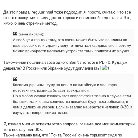
Да это правда, regular mail тоже подходит, я, просто, считаю, что все
от его откажуться ввиду долгого срока и возможной недоставки. Это,
имхо, очень стрёмный метод.
tes+or писал(а):
А вообще я клоню к тому, что очень может быть, что пошлины на
ввоз в россию или украину могут отличаться кардинально, поэтому
можно приобрести несколько устройств там и привезти их в руках.
Таможенная пошлина ввоза одного BenNanonote в РБ - 0. Куда уж
дешевле? В России или Украине будут доплачивать?
Касаемо украины - сужу по ценам на китайскую и японскую
мототехнику, разница бывает трехкратной.
Но в любом случае изучать этот вопрос стоит только в случае если
большие количества количества девайсов будут востребованы, в
чем я далеко не уверен. Если внезапно набереться человек 10-20, я
изучу этот вопрос внимательно.
Я, изучал многие аспекты этого вопроса, гляньте
все
мои комментарии
того поста у mend0za .
Также напомню вам, что "Почта России" очень тормозит судя по