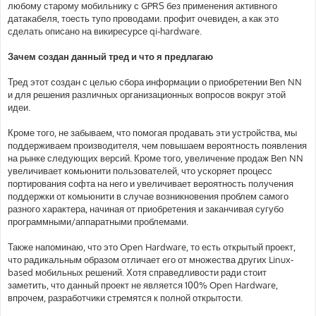
любому старому мобильнику с GPRS без применения активного
датакабеля, тоесть тупо проводами. профит очевиден, а как это
сделать описано на викиресурсе qi-hardware.
Зачем создан данный тред и что я предлагаю
Тред этот создан с целью сбора информации о приобретении Ben NN
и для решения различных организационных вопросов вокруг этой
идеи.
Кроме того, не забываем, что помогая продавать эти устройства, мы
поддерживаем производителя, чем повышаем вероятность появления
на рынке следующих версий. Кроме того, увеличение продаж Ben NN
увеличивает комьюнити пользователей, что ускоряет процесс
портирования софта на него и увеличивает вероятность получения
поддержки от комьюнити в случае возникновения проблем самого
разного характера, начиная от приобретения и заканчивая сугубо
программными/аппаратными проблемами.
Также напоминаю, что это Open Hardware, то есть открытый проект,
что радикальным образом отличает его от множества других Linux-
based мобильных решений. Хотя справедливости ради стоит
заметить, что данный проект не является 100% Open Hardware,
впрочем, разработчики стремятся к полной открытости.