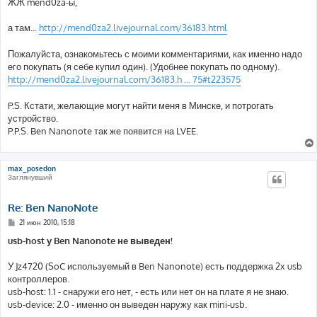
ЖЖ mend0za-ы,
щ
е
н
а там...
http://mend0za2.livejournal.com/36183.html
и
е
Пожалуйста, ознакомьтесь с моими комментариями, как именно надо
его покупать (я себе купил один). (Удобнее покупать по одному).
http://mend0za2.livejournal.com/36183.h ... 75#t223575
P.S. Кстати, желающие могут найти меня в Минске, и потрогать
устройство.
P.P.S. Ben Nanonote так же появится на LVEE.
max_posedon
Заглянувший
Re: Ben NanoNote
С
21 июн 2010, 15:18
о
о
usb-host у Ben Nanonote не выведен!
б
щ
е
У Jz4720 (SoC используемый в Ben Nanonote) есть поддержка 2х usb
н
контроллеров.
и
е
usb-host: 1.1 - снаружи его нет, - есть или нет он на плате я не знаю.
usb-device: 2.0 - именно он выведен наружу как mini-usb.