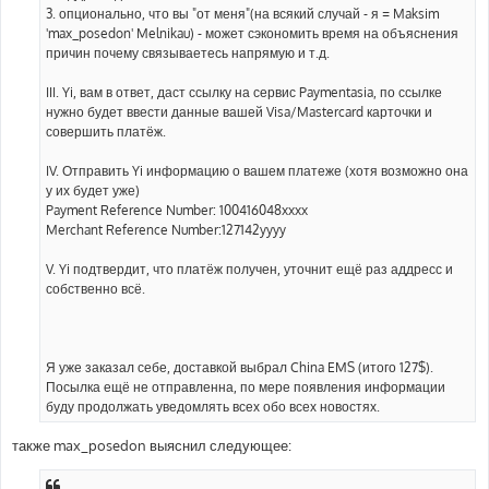
3. опционально, что вы "от меня"(на всякий случай - я = Maksim
'max_posedon' Melnikau) - может сэкономить время на объяснения
причин почему связываетесь напрямую и т.д.
III. Yi, вам в ответ, даст ссылку на сервис Paymentasia, по ссылке
нужно будет ввести данные вашей Visa/Mastercard карточки и
совершить платёж.
IV. Отправить Yi информацию о вашем платеже (хотя возможно она
у их будет уже)
Payment Reference Number: 100416048xxxx
Merchant Reference Number:127142yyyy
V. Yi подтвердит, что платёж получен, уточнит ещё раз аддресс и
собственно всё.
Я уже заказал себе, доставкой выбрал China EMS (итого 127$).
Посылка ещё не отправленна, по мере появления информации
буду продолжать уведомлять всех обо всех новостях.
также max_posedon выяснил следующее: