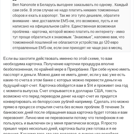
Ben Nanonote в Беларусь выгоднее заказывать по одному.. Каждый
сам себе. В этом случае не надо платить никаких томоженных
сборов и ехать в аэропорт. Так же это тупо дешевле, обратите
внимание - мне доставляли EMS-ом, это возможно, пусть и не
написано на официальном сайте. Единственная возможная
проблема - карточка, которой можно платить по интернету - имхо
тут проще обратиться к знакомым. "Знакомые", напомню вам, что
томоженной пошлиной не облагаются устройства до 120 евро
отправленные EMS-ом, если они приходят не чаще раз в месяц.
Если вы захотите действовать именно по этой схеме, то вам
необходима карточка. Получение карточки процедура вполне
безболезненная, по крайней мере в Приорбанке. При себе нужно иметь
пасспорт и деньги. Можно даже не иметь денег, если у вас уже есть
какие-то счета в этом банке с которых можно перевести деньги на
будущий карт-счет. Карточка обойдется вам в $14 и проживет она год
с момента выпуска. Счет открывается в долларах США, тоесть
возможно что перед переводом денег на карт-счет их придется
конвертировать из белорусских рублей например. Сделать это можно
прямо в процессе открытия счета без всяких проблем. В течение 3х
банковских дней после обращения ваша карточка будет готова и вам
перезвонят. Лично мне не перезвонили потому что телефоном я не
пользуюсь и выключен он у меня практически всегда. Я просто
пришел через несколько дней, карточка была уже готова и я ее
получил. Касаемо того, где это делается, я думаю что подойдет