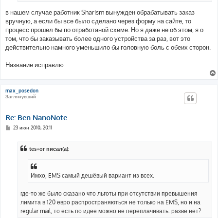
в нашем случае работник Sharism вынужден обрабатывать заказ
вручную, а если бы все было сделано через форму на сайте, то
процесс прошел бы по отработаной схеме. Но я даже не об этом, я о
том, что бы заказывать более одного устройства за раз, вот это
действительно намного уменьшило бы головную боль с обеих сторон.
Название исправлю
max_posedon
Заглянувший
Re: Ben NanoNote
С
23 июн 2010, 20:11
о
о
б
tes+or писал(а):
щ
е
н
и
е
Имхо, EMS самый дешёвый вариант из всех.
где-то же было сказано что льготы при отсутствии превышения
лимита в 120 евро распространяються не только на EMS, но и на
regular mail, то есть по идее можно не переплачивать. разве нет?