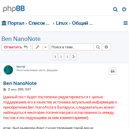
П
о
Портал
Список форумов
Linux
Общий форум
и
с
Ben NanoNote
к
Поиск
Расширен
Ответить
1
2
3
След.
tes+or
Неотъемлемая часть форума
Ben NanoNote
С
21 июн 2010, 12:07
о
о
[данный пост будет постепенно редактироваться с целью
б
поддержания его в качестве источника актуальной информации о
щ
е
приобретении Ben NanoNote в Беларуси, следовательно может
н
наблюдаться некоторая логическая рассогласованность между
и
е
постом и последующими за ним комментариями]
итак, был выявлен факт существования такой вещи: