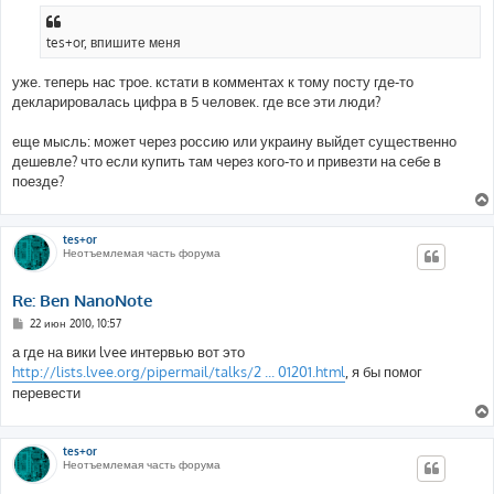
tes+or, впишите меня
уже. теперь нас трое. кстати в комментах к тому посту где-то
декларировалась цифра в 5 человек. где все эти люди?
еще мысль: может через россию или украину выйдет существенно
дешевле? что если купить там через кого-то и привезти на себе в
поезде?
tes+or
Неотъемлемая часть форума
Re: Ben NanoNote
С
22 июн 2010, 10:57
о
о
а где на вики lvee интервью вот это
б
http://lists.lvee.org/pipermail/talks/2 ... 01201.html
, я бы помог
щ
е
перевести
н
и
е
tes+or
Неотъемлемая часть форума