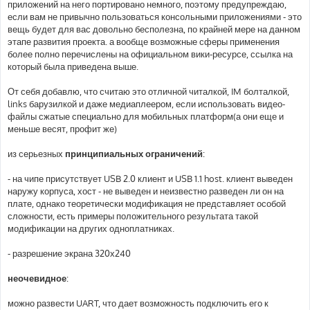
приложений на него портировано немного, поэтому предупреждаю,
если вам не привычно пользоваться консольными приложениями - это
вещь будет для вас довольно бесполезна, по крайней мере на данном
этапе развития проекта. а вообще возможные сферы применения
более полно перечислены на официальном вики-ресурсе, ссылка на
который была приведена выше.
От себя добавлю, что считаю это отличной читалкой, IM болталкой,
links барузилкой и даже медиаплеером, если использовать видео-
файлы сжатые специально для мобильных платформ(а они еще и
меньше весят, профит же)
из серьезных
принципиальных ограничений
:
- на чипе присутствует USB 2.0 клиент и USB 1.1 host. клиент выведен
наружу корпуса, хост - не выведен и неизвестно разведен ли он на
плате, однако теоретически модификация не представляет особой
сложности, есть примеры положительного результата такой
модификации на других одноплатниках.
- разрешение экрана 320х240
неочевидное
:
можно развести UART, что дает возможность подключить его к