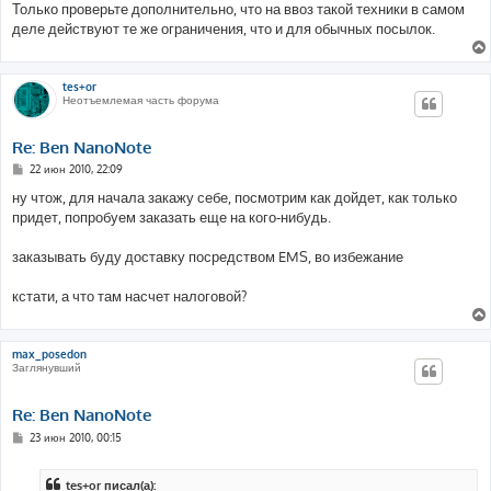
Только проверьте дополнительно, что на ввоз такой техники в самом
деле действуют те же ограничения, что и для обычных посылок.
tes+or
Неотъемлемая часть форума
Re: Ben NanoNote
С
22 июн 2010, 22:09
о
о
ну чтож, для начала закажу себе, посмотрим как дойдет, как только
б
придет, попробуем заказать еще на кого-нибудь.
щ
е
н
заказывать буду доставку посредством EMS, во избежание
и
е
кстати, а что там насчет налоговой?
max_posedon
Заглянувший
Re: Ben NanoNote
С
23 июн 2010, 00:15
о
о
б
tes+or писал(а):
щ