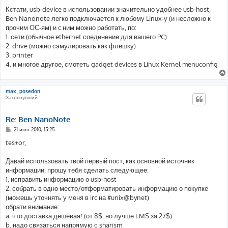
Кстати, usb-device в использовании значительно удобнее usb-host,
Ben Nanonote легко подключается к любому Linux-у (и несложно к
прочим ОС-ям) и c ним можно работать, по:
1. сети (обычное ethernet соеденение для вашего PC)
2. drive (можно сэмулировать как флешку)
3. printer
4. и многое другое, смотеть gadget devices в Linux Kernel menuconfig
max_posedon
Заглянувший
Re: Ben NanoNote
С
21 июн 2010, 15:25
о
о
tes+or,
б
щ
е
Давай использовать твой первый пост, как основной источник
н
информации, прошу тебя сделать следующее:
и
е
1. исправить информацию о usb-host
2. собрать в одно место/отформатировать информацию о покупке
(можешь уточнять у меня в irc на #unix@bynet)
обрати внимание:
a. что доставка дешёвая! (от 8$, но лучше EMS за 27$)
b. надо связаться напрямую с sharism