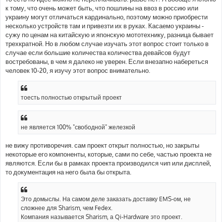
к тому, что очень может быть, что пошлины на ввоз в россию или
украину могут отличаться кардинально, поэтому можно приобрести
несколько устройств там и привезти их в руках. Касаемо украины -
сужу по ценам на китайскую и японскую мототехнику, разница бывает
трехкратной. Но в любом случае изучать этот вопрос стоит только в
случае если большие количества количества девайсов будут
востребованы, в чем я далеко не уверен. Если внезапно набереться
человек 10-20, я изучу этот вопрос внимательно.
тоесть полностью открытый проект
не является 100% "свободной" железкой
не вижу противоречия. сам проект открыт полностью, но закрыты
некоторые его компоненты, которые, сами по себе, частью проекта не
являются. Если бы в рамках проекта производился чип или дисплей,
то документация на него была бы открыта.
Это домыслы. На самом деле заказать доставку EMS-ом, не
сложнее для Sharism, чем Fedex.
Компания называется Sharism, а Qi-Hardware это проект.