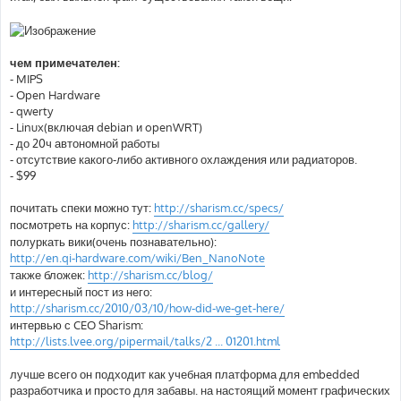
чем примечателен:
- MIPS
- Open Hardware
- qwerty
- Linux(включая debian и openWRT)
- до 20ч автономной работы
- отсутствие какого-либо активного охлаждения или радиаторов.
- $99
почитать спеки можно тут:
http://sharism.cc/specs/
посмотреть на корпус:
http://sharism.cc/gallery/
полуркать вики(очень познавательно):
http://en.qi-hardware.com/wiki/Ben_NanoNote
также бложек:
http://sharism.cc/blog/
и интересный пост из него:
http://sharism.cc/2010/03/10/how-did-we-get-here/
интервью с CEO Sharism:
http://lists.lvee.org/pipermail/talks/2 ... 01201.html
лучше всего он подходит как учебная платформа для embedded
разработчика и просто для забавы. на настоящий момент графических