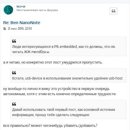
tes+or
Неотъемлемая часть форума
Re: Ben NanoNote
С
21 июн 2010, 22:55
о
о
б
щ
е
Люди интересующееся в РБ embedded, как-то должны, что-ли.
н
читать ЖЖ mend0za-ы
и
е
а я читаю, но конкретно этот пост умудрился пропустить.
Кстати, usb-device в использовании значительно удобнее usb-host
ну вообще-то лично я вижу это устройство в первую очередь
автономным, хотя с этим есть конечно определенные трудности.
Давай использовать твой первый пост, как основной источник
информации, прошу тебя сделать следующее:
все правильно? может чегонибудь убавить/добавить?