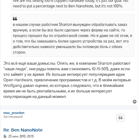
We are not selling 100% copyleft hardware today, it's just our goal. No
need to put a percentage next to Ben NanoNote, but it's not 100%.
в нашем случае работник Sharism вынужден обрабатывать заказ
вручную, а если бы все было сделано через форму на сайте, то
процесс прошел бы по отработаной схеме. Но я даже не об этом, я
о том, что бы заказывать более одного устройства за раз, вот это
действительно намного уменьшило бы головную боль с обеих
сторон.
Это всё ещё ваши домыслы. Опять же, в компании Sharism работают
"наши люди", они рады помочь вам сэкономить 10-15-50$, даже если
это займёт у их время. Их больше интеерсует популярицаия идеи
Оpen Hardware, превличение программистов и т.д. В моём интервью
Wolfgang давал оценки, из которых следовало, что в ближайшее
время им не быть рентабельными, и их больше интересует
популяризация на данный момент.
max_posedon
Заглянувший
Re: Ben NanoNote
С
23 июн 2010, 20:15