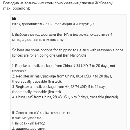
Вот одна из возможных схем приобретения(спасибо ЖЖюзеру
max_posedon):
Итак, дополнительная информация и инструкция:
I. Выбрать метод доставки Ben NN в Беларусь: существует 4
метода доставить вам посылку.
So here are some options for shipping to Belarus with reasonable price
(prices are for shipping one unit Ben NanoNote):
1. Regular air mail/package from China, 9.34 USD, 7 to 20 days, not
traceable.
2. Register air mail/package from China, 10.51 USD, 7 to 20 days,
theoretically traceable (limited).
3. Register air mail/package from HK, 12.74 USD, 5 to 14 days,
theoretically traceable (limited).
4. China EMS from China, 28.43 USD, 5 to 9 days, traceable (limited).
II. Связаться с Yi<слiмак>sharism.cc
в письме указать:
1. выбранный метод
2. аддресс доставки