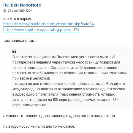
Re: Ben NanoNote
С
22 июн 2010, 12:24
о
о
вот что я нарыл:
б
http://forum.wmbelarus.com/viewtopic.php?t=1624
щ
е
http://www.kupitam.by/catalog.php?id=173
н
и
е
там написано так:
В соответствии с данным Положением установлен льготный
порядок перемещения через таможенную границу товаров для
личного пользования. Согласно статьи 12 данного положения
полностью освобождаются от обложения таможенными платежами
при ввозе в Беларуси:
- товары не для коммерческих целей, пересылаемые в Беларусь в
международных почтовых отправлениях в течение одного месяца
в адрес одного получателя, таможенная стоимость которых
эквивалентна сумме до 100 евро (для неделимых товаров - 120
евро) включительно;
а именно: в течение одного месяца в адрес одного получателя
по второй ссылке написано то же самое.