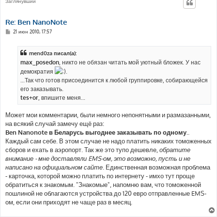
Заглянувший
Re: Ben NanoNote
С
21 июн 2010, 17:57
о
о
б
mend0za писал(а):
щ
е
max_posedon
, никто не обязан читать мой уютный бложек. У нас
н
демократия
.
и
е
...Так что готов присоединится к любой группировке, собирающейся
его заказывать.
tes+or
, впишите меня...
Может мои комментарии, были немного непонятными и размазанными,
на всякий случай замечу ещё раз:
Ben Nanonote в Беларусь выгоднее заказывать по одному.
.
Каждый сам себе. В этом случае не надо платить никаких томоженных
сборов и ехать в аэропорт. Так же это тупо дешевле,
обратите
внимание - мне доставляли EMS-ом, это возможно, пусть и не
написано на официальном сайте
. Единственная возможная проблема
- карточка, которой можно платить по интернету - имхо тут проще
обратиться к знакомым. "Знакомые", напомню вам, что томоженной
пошлиной не облагаются устройства до 120 евро отправленные EMS-
ом, если они приходят не чаще раз в месяц.