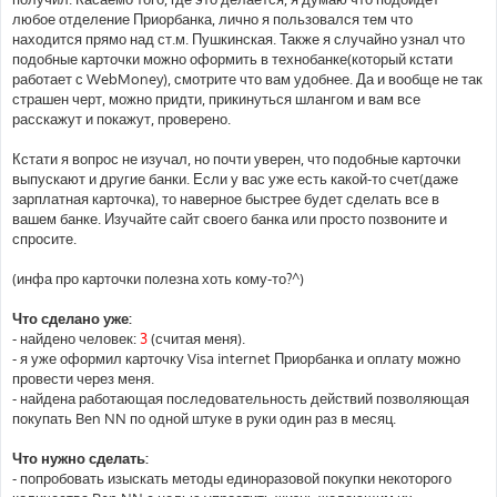
любое отделение Приорбанка, лично я пользовался тем что
находится прямо над ст.м. Пушкинская. Также я случайно узнал что
подобные карточки можно оформить в технобанке(который кстати
работает с WebMoney), смотрите что вам удобнее. Да и вообще не так
страшен черт, можно придти, прикинуться шлангом и вам все
расскажут и покажут, проверено.
Кстати я вопрос не изучал, но почти уверен, что подобные карточки
выпускают и другие банки. Если у вас уже есть какой-то счет(даже
зарплатная карточка), то наверное быстрее будет сделать все в
вашем банке. Изучайте сайт своего банка или просто позвоните и
спросите.
(инфа про карточки полезна хоть кому-то?^)
Что сделано уже:
- найдено человек:
3
(считая меня).
- я уже оформил карточку Visa internet Приорбанка и оплату можно
провести через меня.
- найдена работающая последовательность действий позволяющая
покупать Ben NN по одной штуке в руки один раз в месяц.
Что нужно сделать:
- попробовать изыскать методы единоразовой покупки некоторого