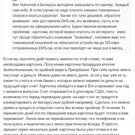
Ben Nanonote в Беларусь выгоднее заказывать по одному.. Каждый
сам себе. В этом случае не надо платить никаких томоженных
сборов и ехать в аэропорт. Так же это тупо дешевле, обратите
внимание - мне доставляли EMS-ом, это возможно, пусть и не
написано на официальном сайте. Единственная возможная
проблема - карточка, которой можно платить по интернету - имхо
тут проще обратиться к знакомым. "Знакомые", напомню вам, что
томоженной пошлиной не облагаются устройства до 120 евро
отправленные EMS-ом, если они приходят не чаще раз в месяц.
Если вы захотите действовать именно по этой схеме, то вам
необходима карточка. Получение карточки процедура вполне
безболезненная, по крайней мере в Приорбанке. При себе нужно иметь
пасспорт и деньги. Можно даже не иметь денег, если у вас уже есть
какие-то счета в этом банке с которых можно перевести деньги на
будущий карт-счет. Карточка обойдется вам в $14 и проживет она год
с момента выпуска. Счет открывается в долларах США, тоесть
возможно что перед переводом денег на карт-счет их придется
конвертировать из белорусских рублей например. Сделать это можно
прямо в процессе открытия счета без всяких проблем. В течение 3х
банковских дней после обращения ваша карточка будет готова и вам
перезвонят. Лично мне не перезвонили потому что телефоном я не
пользуюсь и выключен он у меня практически всегда. Я просто
пришел через несколько дней, карточка была уже готова и я ее
получил. Касаемо того, где это делается, я думаю что подойдет