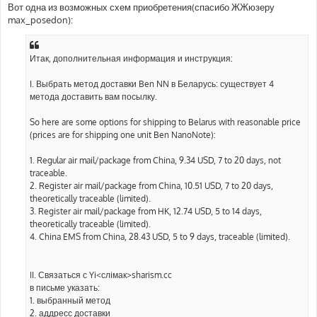
Вот одна из возможных схем приобретения(спасибо ЖЖюзеру
max_posedon):
Итак, дополнительная информация и инструкция:
I. Выбрать метод доставки Ben NN в Беларусь: существует 4
метода доставить вам посылку.
So here are some options for shipping to Belarus with reasonable price
(prices are for shipping one unit Ben NanoNote):
1. Regular air mail/package from China, 9.34 USD, 7 to 20 days, not
traceable.
2. Register air mail/package from China, 10.51 USD, 7 to 20 days,
theoretically traceable (limited).
3. Register air mail/package from HK, 12.74 USD, 5 to 14 days,
theoretically traceable (limited).
4. China EMS from China, 28.43 USD, 5 to 9 days, traceable (limited).
II. Связаться с Yi<слiмак>sharism.cc
в письме указать:
1. выбранный метод
2. аддресс доставки