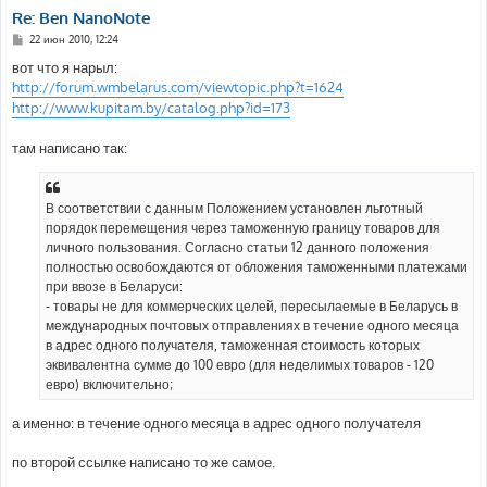
Re: Ben NanoNote
С
22 июн 2010, 12:24
о
о
вот что я нарыл:
б
http://forum.wmbelarus.com/viewtopic.php?t=1624
щ
е
http://www.kupitam.by/catalog.php?id=173
н
и
е
там написано так:
В соответствии с данным Положением установлен льготный
порядок перемещения через таможенную границу товаров для
личного пользования. Согласно статьи 12 данного положения
полностью освобождаются от обложения таможенными платежами
при ввозе в Беларуси:
- товары не для коммерческих целей, пересылаемые в Беларусь в
международных почтовых отправлениях в течение одного месяца
в адрес одного получателя, таможенная стоимость которых
эквивалентна сумме до 100 евро (для неделимых товаров - 120
евро) включительно;
а именно: в течение одного месяца в адрес одного получателя
по второй ссылке написано то же самое.