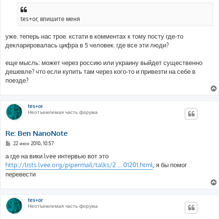
tes+or, впишите меня
уже. теперь нас трое. кстати в комментах к тому посту где-то
декларировалась цифра в 5 человек. где все эти люди?
еще мысль: может через россию или украину выйдет существенно
дешевле? что если купить там через кого-то и привезти на себе в
поезде?
tes+or
Неотъемлемая часть форума
Re: Ben NanoNote
С
22 июн 2010, 10:57
о
о
а где на вики lvee интервью вот это
б
http://lists.lvee.org/pipermail/talks/2 ... 01201.html
, я бы помог
щ
е
перевести
н
и
е
tes+or
Неотъемлемая часть форума