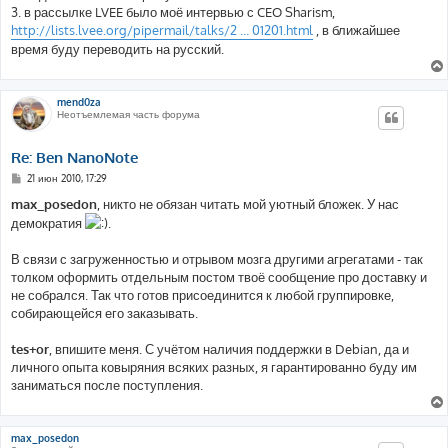
3. в рассылке LVEE было моё интервью с CEO Sharism,
http://lists.lvee.org/pipermail/talks/2 ... 01201.html
, в ближайшее
время буду переводить на русский.
mend0za
Неотъемлемая часть форума
Re: Ben NanoNote
С
21 июн 2010, 17:29
о
о
max_posedon
, никто не обязан читать мой уютный бложек. У нас
б
демократия
.
щ
е
н
В связи с загруженностью и отрывом мозга другими агрегатами - так
и
е
толком оформить отдельным постом твоё сообщение про доставку и
не собрался. Так что готов присоединится к любой группировке,
собирающейся его заказывать.
tes+or
, впишите меня. С учётом наличия поддержки в Debian, да и
личного опыта ковыряния всяких разных, я гарантированно буду им
заниматься после поступления.
max_posedon