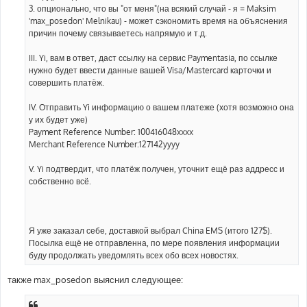
3. опционально, что вы "от меня"(на всякий случай - я = Maksim
'max_posedon' Melnikau) - может сэкономить время на объяснения
причин почему связываетесь напрямую и т.д.
III. Yi, вам в ответ, даст ссылку на сервис Paymentasia, по ссылке
нужно будет ввести данные вашей Visa/Mastercard карточки и
совершить платёж.
IV. Отправить Yi информацию о вашем платеже (хотя возможно она
у их будет уже)
Payment Reference Number: 100416048xxxx
Merchant Reference Number:127142yyyy
V. Yi подтвердит, что платёж получен, уточнит ещё раз аддресс и
собственно всё.
Я уже заказал себе, доставкой выбрал China EMS (итого 127$).
Посылка ещё не отправленна, по мере появления информации
буду продолжать уведомлять всех обо всех новостях.
также max_posedon выяснил следующее: