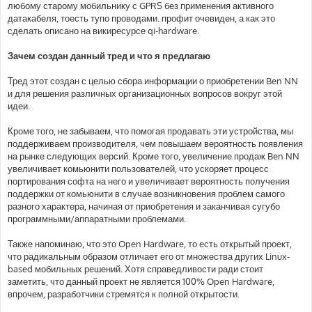
любому старому мобильнику с GPRS без применения активного
датакабеля, тоесть тупо проводами. профит очевиден, а как это
сделать описано на викиресурсе qi-hardware.
Зачем создан данный тред и что я предлагаю
Тред этот создан с целью сбора информации о приобретении Ben NN
и для решения различных организационных вопросов вокруг этой
идеи.
Кроме того, не забываем, что помогая продавать эти устройства, мы
поддерживаем производителя, чем повышаем вероятность появления
на рынке следующих версий. Кроме того, увеличение продаж Ben NN
увеличивает комьюнити пользователей, что ускоряет процесс
портирования софта на него и увеличивает вероятность получения
поддержки от комьюнити в случае возникновения проблем самого
разного характера, начиная от приобретения и заканчивая сугубо
программными/аппаратными проблемами.
Также напоминаю, что это Open Hardware, то есть открытый проект,
что радикальным образом отличает его от множества других Linux-
based мобильных решений. Хотя справедливости ради стоит
заметить, что данный проект не является 100% Open Hardware,
впрочем, разработчики стремятся к полной открытости.