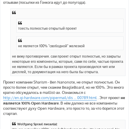
отзывам (посылки из Гонкога идут до полугода).
тоесть полностью открытый проект
не является 100% "свободной" железкой
не вижу противоречия. сам проект открыт полностью, но закрыты
некоторые его компоненты, которые, сами по себе, частью проекта
не являются. Если бы в рамках проекта производился чип или
дисплей, то документация на него была бы открыта.
Проект компании Sharism - Ben Nanonote, не открыт полностью. Он
просто более открыт, чем скажем BeagleBoard, но не 100%. Это много
кратно обсуждалось в maillist-ах. Ознакомься с
http://en.qi-hardware.com/pipermail/dis ... 00789.html
. Этот проект
не
является 100% Open Hardware
. В нём далеко не все компаненты
соотвествуют духу Open Hardware, это просто то, за что борится этот
стартап.
Wolfgang Spraul писал(а):