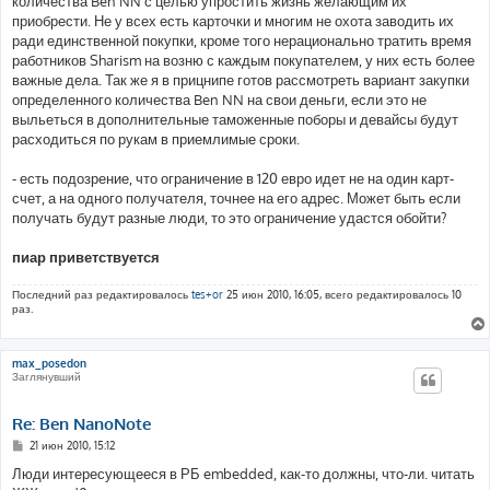
количества Ben NN с целью упростить жизнь желающим их
приобрести. Не у всех есть карточки и многим не охота заводить их
ради единственной покупки, кроме того нерационально тратить время
работников Sharism на возню с каждым покупателем, у них есть более
важные дела. Так же я в прицнипе готов рассмотреть вариант закупки
определенного количества Ben NN на свои деньги, если это не
выльеться в дополнительные таможенные поборы и девайсы будут
расходиться по рукам в приемлимые сроки.
- есть подозрение, что ограничение в 120 евро идет не на один карт-
счет, а на одного получателя, точнее на его адрес. Может быть если
получать будут разные люди, то это ограничение удастся обойти?
пиар приветствуется
Последний раз редактировалось
tes+or
25 июн 2010, 16:05, всего редактировалось 10
раз.
max_posedon
Заглянувший
Re: Ben NanoNote
С
21 июн 2010, 15:12
о
о
Люди интересующееся в РБ embedded, как-то должны, что-ли. читать
б