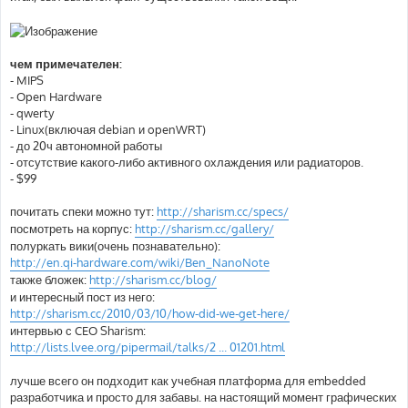
чем примечателен:
- MIPS
- Open Hardware
- qwerty
- Linux(включая debian и openWRT)
- до 20ч автономной работы
- отсутствие какого-либо активного охлаждения или радиаторов.
- $99
почитать спеки можно тут:
http://sharism.cc/specs/
посмотреть на корпус:
http://sharism.cc/gallery/
полуркать вики(очень познавательно):
http://en.qi-hardware.com/wiki/Ben_NanoNote
также бложек:
http://sharism.cc/blog/
и интересный пост из него:
http://sharism.cc/2010/03/10/how-did-we-get-here/
интервью с CEO Sharism:
http://lists.lvee.org/pipermail/talks/2 ... 01201.html
лучше всего он подходит как учебная платформа для embedded
разработчика и просто для забавы. на настоящий момент графических