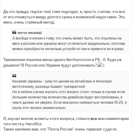
Да это правда, regular mail тоже подходит, я, просто, считаю, что все
от его откажуться ввиду долгого срока и возможной недоставки. Это,
имхо, очень стрёмный метод.
tes+or писал(а):
А вообще я клоню к тому, что очень может быть, что пошлины на
ввоз в россию или украину могут отличаться кардинально, поэтому
можно приобрести несколько устройств там и привезти их в руках.
Таможенная пошлина ввоза одного BenNanonote в РБ - 0. Куда уж
дешевле? В России или Украине будут доплачивать?
Касаемо украины - сужу по ценам на китайскую и японскую
мототехнику, разница бывает трехкратной.
Но в любом случае изучать этот вопрос стоит только в случае если
большие количества количества девайсов будут востребованы, в
чем я далеко не уверен. Если внезапно набереться человек 10-20, я
изучу этот вопрос внимательно.
Я, изучал многие аспекты этого вопроса, гляньте
все
мои комментарии
того поста у mend0za .
Также напомню вам, что "Почта России" очень тормозит судя по