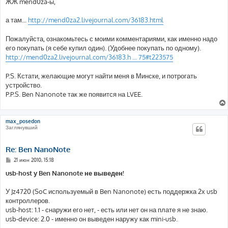
ЖЖ mend0za-ы,
щ
е
н
а там...
http://mend0za2.livejournal.com/36183.html
и
е
Пожалуйста, ознакомьтесь с моими комментариями, как именно надо
его покупать (я себе купил один). (Удобнее покупать по одному).
http://mend0za2.livejournal.com/36183.h ... 75#t223575
P.S. Кстати, желающие могут найти меня в Минске, и потрогать
устройство.
P.P.S. Ben Nanonote так же появится на LVEE.
max_posedon
Заглянувший
Re: Ben NanoNote
С
21 июн 2010, 15:18
о
о
usb-host у Ben Nanonote не выведен!
б
щ
е
У Jz4720 (SoC используемый в Ben Nanonote) есть поддержка 2х usb
н
контроллеров.
и
е
usb-host: 1.1 - снаружи его нет, - есть или нет он на плате я не знаю.
usb-device: 2.0 - именно он выведен наружу как mini-usb.