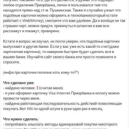
любое отделение Приорбанка, лично я пользовался тем что
находится прямо над ст.м. Пушкинская. Также я случайно узнал что
подобные карточки можно оформить в технобанке(который кстати
работает с WebMoney), смотрите что вам удобнее. Да и вообще не так
страшен черт, можно придти, прикинуться шлангом и вам все
расскажут и покажут, проверено.
Кстати я вопрос не изучал, но почти уверен, что подобные карточки
выпускают и другие банки. Если у вас уже есть какой-то счет(даже
зарплатная карточка), то наверное быстрее будет сделать все в
вашем банке. Изучайте сайт своего банка или просто позвоните и
спросите.
(инфа про карточки полезна хоть кому-то?^)
Что сделано уже:
- найдено человек:
3
(считая меня).
- я уже оформил карточку Visa internet Приорбанка и оплату можно
провести через меня.
- найдена работающая последовательность действий позволяющая
покупать Ben NN по одной штуке в руки один раз в месяц.
Что нужно сделать:
- попробовать изыскать методы единоразовой покупки некоторого