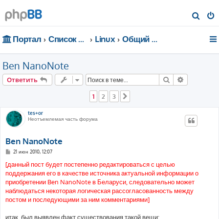
П
о
Портал
Список форумов
Linux
Общий форум
и
с
Ben NanoNote
к
Поиск
Расширен
Ответить
1
2
3
След.
tes+or
Неотъемлемая часть форума
Ben NanoNote
С
21 июн 2010, 12:07
о
о
[данный пост будет постепенно редактироваться с целью
б
поддержания его в качестве источника актуальной информации о
щ
е
приобретении Ben NanoNote в Беларуси, следовательно может
н
наблюдаться некоторая логическая рассогласованность между
и
е
постом и последующими за ним комментариями]
итак, был выявлен факт существования такой вещи: