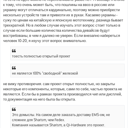
к тому, что очень может быть, что пошлины на ввоз в россию или
украину могут отличаться кардинально, поэтому можно приобрести
несколько устройств там и привезти их в руках. Касаемо украины -
сужу по ценам на китайскую и японскую мототехнику, разница бывает
трехкратной. Но в любом случае изучать этот вопрос стоит только в
случае если большие количества количества девайсов будут
востребованы, в чем я далеко не уверен. Если внезапно набереться
человек 10-20, я изучу этот вопрос внимательно.
тоесть полностью открытый проект
не является 100% "свободной" железкой
не вижу противоречия. сам проект открыт полностью, но закрыты
некоторые его компоненты, которые, сами по себе, частью проекта не
являются. Если бы в рамках проекта производился чип или дисплей,
то документация на него была бы открыта.
Это домыслы. На самом деле заказать доставку EMS-ом, не
сложнее для Sharism, чем Fedex.
Компания называется Sharism, а Qi-Hardware это проект.