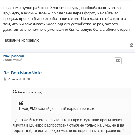
в нашем случае работник Sharism вынужден обрабатывать заказ
вручную, а если бы все было сделано через форму на сайте, то
процесс прошел бы по отработаной схеме. Но я даже не об этом, я о
том, что бы заказывать более одного устройства за раз, вот это
действительно намного уменьшило бы головную боль с обеих сторон.
Название исправлю
max_posedon
Заглянувший
Re: Ben NanoNote
С
23 июн 2010, 20:11
о
о
б
tes+or писал(а):
щ
е
н
и
е
Имхо, EMS самый дешёвый вариант из всех.
где-то же было сказано что льготы при отсутствии превышения
лимита в 120 евро распространяються не только на EMS, но и на
regular mail, то есть по идее можно не переплачивать. разве нет?