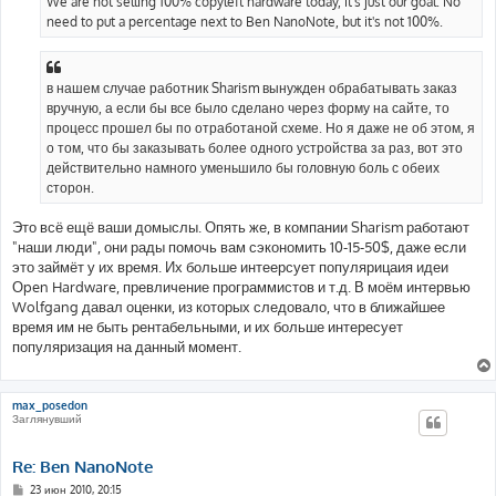
We are not selling 100% copyleft hardware today, it's just our goal. No
need to put a percentage next to Ben NanoNote, but it's not 100%.
в нашем случае работник Sharism вынужден обрабатывать заказ
вручную, а если бы все было сделано через форму на сайте, то
процесс прошел бы по отработаной схеме. Но я даже не об этом, я
о том, что бы заказывать более одного устройства за раз, вот это
действительно намного уменьшило бы головную боль с обеих
сторон.
Это всё ещё ваши домыслы. Опять же, в компании Sharism работают
"наши люди", они рады помочь вам сэкономить 10-15-50$, даже если
это займёт у их время. Их больше интеерсует популярицаия идеи
Оpen Hardware, превличение программистов и т.д. В моём интервью
Wolfgang давал оценки, из которых следовало, что в ближайшее
время им не быть рентабельными, и их больше интересует
популяризация на данный момент.
max_posedon
Заглянувший
Re: Ben NanoNote
С
23 июн 2010, 20:15