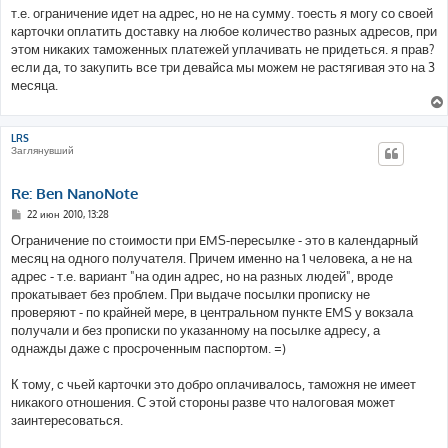
т.е. ограничение идет на адрес, но не на сумму. тоесть я могу со своей
карточки оплатить доставку на любое количество разных адресов, при
этом никаких таможенных платежей уплачивать не придеться. я прав?
если да, то закупить все три девайса мы можем не растягивая это на 3
месяца.
LRS
Заглянувший
Re: Ben NanoNote
С
22 июн 2010, 13:28
о
о
Ограничение по стоимости при EMS-пересылке - это в календарный
б
месяц на одного получателя. Причем именно на 1 человека, а не на
щ
е
адрес - т.е. вариант "на один адрес, но на разных людей", вроде
н
прокатывает без проблем. При выдаче посылки прописку не
и
е
проверяют - по крайней мере, в центральном пункте EMS у вокзала
получали и без прописки по указанному на посылке адресу, а
однажды даже с просроченным паспортом. =)
К тому, с чьей карточки это добро оплачивалось, таможня не имеет
никакого отношения. С этой стороны разве что налоговая может
заинтересоваться.