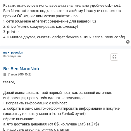
Кстати, usb-device в использовании значительно удобнее usb-host,
Ben Nanonote легко подключается к любому Linux-у (и несложно к
прочим ОС-ям) и c ним можно работать, по:
1. сети (обычное ethernet соеденение для вашего PC)
2. drive (можно сэмулировать как флешку)
3. printer
4. и многое другое, смотеть gadget devices в Linux Kernel menuconfig
max_posedon
Заглянувший
Re: Ben NanoNote
С
21 июн 2010, 15:25
о
о
tes+or,
б
щ
е
Давай использовать твой первый пост, как основной источник
н
информации, прошу тебя сделать следующее:
и
е
1. исправить информацию о usb-host
2. собрать в одно место/отформатировать информацию о покупке
(можешь уточнять у меня в irc на #unix@bynet)
обрати внимание:
a. что доставка дешёвая! (от 8$, но лучше EMS за 27$)
b. надо связаться напрямую с sharism