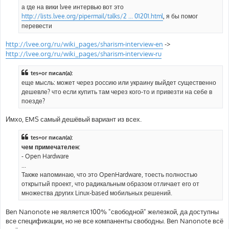
е
а где на вики lvee интервью вот это
н
http://lists.lvee.org/pipermail/talks/2 ... 01201.html
, я бы помог
и
е
перевести
http://lvee.org/ru/wiki_pages/sharism-interview-en
->
http://lvee.org/ru/wiki_pages/sharism-interview-ru
tes+or писал(а):
еще мысль: может через россию или украину выйдет существенно
дешевле? что если купить там через кого-то и привезти на себе в
поезде?
Имхо, EMS самый дешёвый вариант из всех.
tes+or писал(а):
чем примечателен:
- Open Hardware
...
Также напоминаю, что это OpenHardware, тоесть полностью
открытый проект, что радикальным образом отличает его от
множества других Linux-based мобильных решений.
Ben Nanonote не является 100% "свободной" железкой, да доступны
все спецификации, но не все компаненты свободны. Ben Nanonote всё