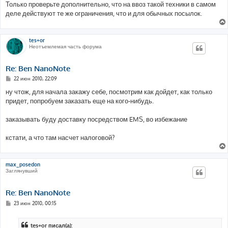
Только проверьте дополнительно, что на ввоз такой техники в самом
деле действуют те же ограничения, что и для обычных посылок.
tes+or
Неотъемлемая часть форума
Re: Ben NanoNote
С
22 июн 2010, 22:09
о
о
ну чтож, для начала закажу себе, посмотрим как дойдет, как только
б
придет, попробуем заказать еще на кого-нибудь.
щ
е
н
заказывать буду доставку посредством EMS, во избежание
и
е
кстати, а что там насчет налоговой?
max_posedon
Заглянувший
Re: Ben NanoNote
С
23 июн 2010, 00:15
о
о
б
tes+or писал(а):
щ