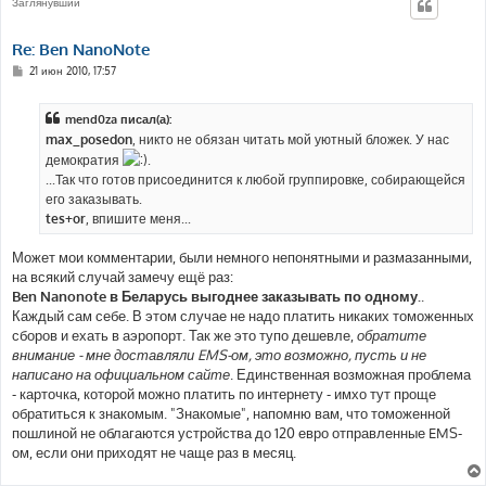
Заглянувший
Re: Ben NanoNote
С
21 июн 2010, 17:57
о
о
б
mend0za писал(а):
щ
е
max_posedon
, никто не обязан читать мой уютный бложек. У нас
н
демократия
.
и
е
...Так что готов присоединится к любой группировке, собирающейся
его заказывать.
tes+or
, впишите меня...
Может мои комментарии, были немного непонятными и размазанными,
на всякий случай замечу ещё раз:
Ben Nanonote в Беларусь выгоднее заказывать по одному.
.
Каждый сам себе. В этом случае не надо платить никаких томоженных
сборов и ехать в аэропорт. Так же это тупо дешевле,
обратите
внимание - мне доставляли EMS-ом, это возможно, пусть и не
написано на официальном сайте
. Единственная возможная проблема
- карточка, которой можно платить по интернету - имхо тут проще
обратиться к знакомым. "Знакомые", напомню вам, что томоженной
пошлиной не облагаются устройства до 120 евро отправленные EMS-
ом, если они приходят не чаще раз в месяц.