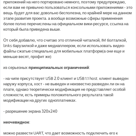
приложений на него портировано немного, поэтому предупреждаю,
если вам не привычно пользоваться консольными приложениями - это
вещь будет для вас довольно бесполезна, по крайней мере на данном
этапе развития проекта. а вообще возможные сферы применения
более полно перечислены на официальном вики-ресурсе, ссылка на
который была приведена выше.
От себя добавлю, что считаю это отличной читалкой, IM болталкой,
links барузилкой и даже медиаплеером, если использовать видео-
файлы сжатые специально для мобильных платформ(а они еще и
меньше весят, профит же)
из серьезных
принципиальных ограничений
:
- на чипе присутствует USB 2.0 клиент и USB 1.1 host. клиент выведен
наружу корпуса, хост - не выведен и неизвестно разведен ли он на
плате, однако теоретически модификация не представляет особой
сложности, есть примеры положительного результата такой
модификации на других одноплатниках.
- разрешение экрана 320х240
неочевидное
:
можно развести UART, что дает возможность подключить его к