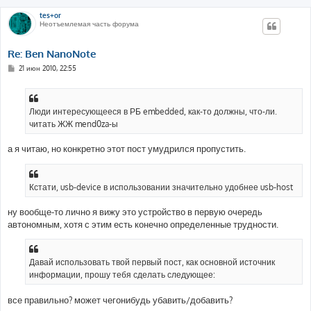
tes+or
Неотъемлемая часть форума
Re: Ben NanoNote
С
21 июн 2010, 22:55
о
о
б
щ
е
Люди интересующееся в РБ embedded, как-то должны, что-ли.
н
читать ЖЖ mend0za-ы
и
е
а я читаю, но конкретно этот пост умудрился пропустить.
Кстати, usb-device в использовании значительно удобнее usb-host
ну вообще-то лично я вижу это устройство в первую очередь
автономным, хотя с этим есть конечно определенные трудности.
Давай использовать твой первый пост, как основной источник
информации, прошу тебя сделать следующее:
все правильно? может чегонибудь убавить/добавить?