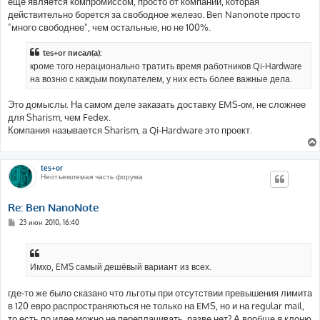
ещё является компромиссом, просто от компании, которая
действительно борется за свободное железо. Ben Nanonote просто
"много свободнее", чем остальные, но не 100%.
tes+or писал(а):
кроме того нерационально тратить время работников Qi-Hardware
на возню с каждым покупателем, у них есть более важные дела.
Это домыслы. На самом деле заказать доставку EMS-ом, не сложнее
для Sharism, чем Fedex.
Компания называется Sharism, а Qi-Hardware это проект.
tes+or
Неотъемлемая часть форума
Re: Ben NanoNote
С
23 июн 2010, 16:40
о
о
б
щ
е
Имхо, EMS самый дешёвый вариант из всех.
н
и
е
где-то же было сказано что льготы при отсутствии превышения лимита
в 120 евро распространяються не только на EMS, но и на regular mail,
то есть по идее можно не переплачивать. разве нет? А вообще я клоню