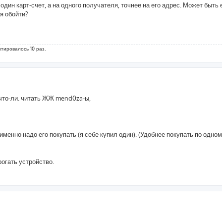
а один карт-счет, а на одного получателя, точнее на его адрес. Может быть
я обойти?
ктировалось 10 раз.
что-ли. читать ЖЖ mend0za-ы,
менно надо его покупать (я себе купил один). (Удобнее покупать по одном
рогать устройство.