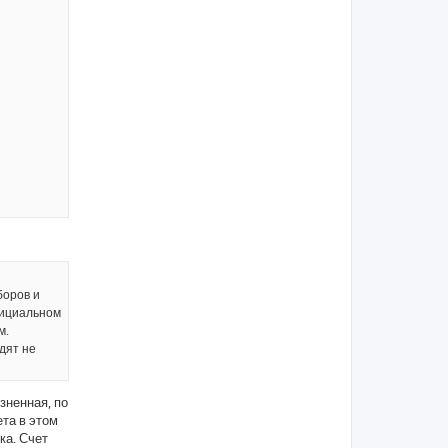
боров и
фициальном
м.
дят не
зненная, по
ета в этом
ка. Счет