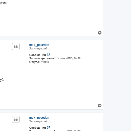
 если
В
е
р
max_posedon
н
Заглянувший
у
т
Сообщения:
37
Зарегистрирован:
05 сен 2006, 09:05
ь
Откуда:
Minsk
с
я
к
н
у).
а
ч
а
л
у
В
е
р
max_posedon
н
Заглянувший
у
т
Сообщения:
37