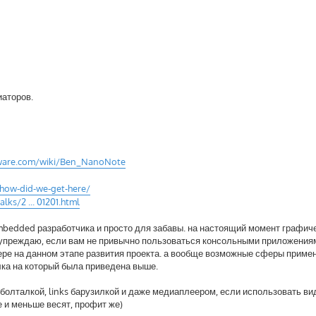
иаторов.
dware.com/wiki/Ben_NanoNote
/how-did-we-get-here/
alks/2 ... 01201.html
mbedded разработчика и просто для забавы. на настоящий момент графич
дупреждаю, если вам не привычно пользоваться консольными приложениям
ере на данном этапе развития проекта. а вообще возможные сферы приме
ка на который была приведена выше.
M болталкой, links барузилкой и даже медиаплеером, если использовать в
 и меньше весят, профит же)