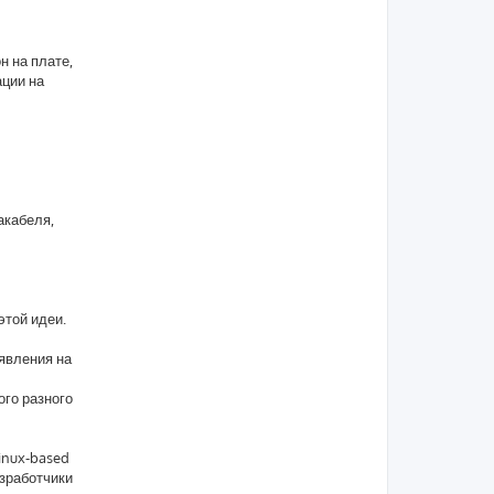
н на плате,
ации на
акабеля,
этой идеи.
явления на
ого разного
inux-based
азработчики