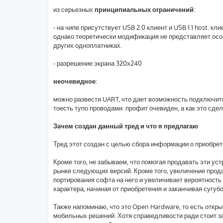
из серьезных
принципиальных ограничений
:
- на чипе присутствует USB 2.0 клиент и USB 1.1 host. к
однако теоретически модификация не представляет осо
других одноплатниках.
- разрешение экрана 320х240
неочевидное
:
можно развести UART, что дает возможность подключить
тоесть тупо проводами. профит очевиден, а как это сдел
Зачем создан данный тред и что я предлагаю
Тред этот создан с целью сбора информации о приобрет
Кроме того, не забываем, что помогая продавать эти у
рынке следующих версий. Кроме того, увеличение прод
портирования софта на него и увеличивает вероятность
характера, начиная от приобретения и заканчивая суг
Также напоминаю, что это Open Hardware, то есть откры
мобильных решений. Хотя справедливости ради стоит за