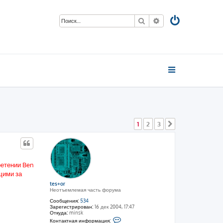
Поиск
Расширенный пои
1
2
3
След.
ретении Ben
щими за
tes+or
Неотъемлемая часть форума
Сообщения:
534
Зарегистрирован:
16 дек 2004, 17:47
Откуда:
minsk
К
Контактная информация: