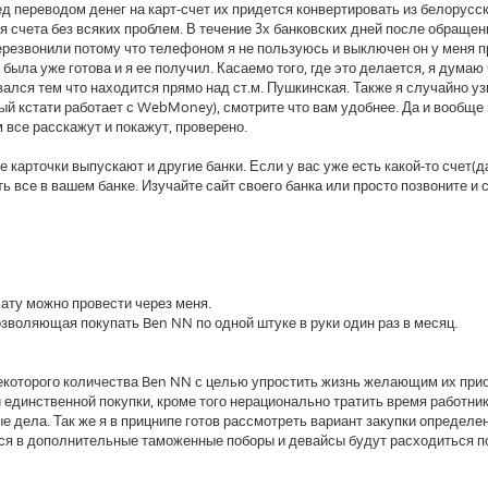
д переводом денег на карт-счет их придется конвертировать из белорусс
я счета без всяких проблем. В течение 3х банковских дней после обраще
перезвонили потому что телефоном я не пользуюсь и выключен он у меня 
 была уже готова и я ее получил. Касаемо того, где это делается, я думаю
ался тем что находится прямо над ст.м. Пушкинская. Также я случайно уз
й кстати работает с WebMoney), смотрите что вам удобнее. Да и вообще 
 все расскажут и покажут, проверено.
ые карточки выпускают и другие банки. Если у вас уже есть какой-то счет(
ь все в вашем банке. Изучайте сайт своего банка или просто позвоните и 
лату можно провести через меня.
зволяющая покупать Ben NN по одной штуке в руки один раз в месяц.
некоторого количества Ben NN с целью упростить жизнь желающим их прио
ди единственной покупки, кроме того нерационально тратить время работни
е дела. Так же я в прицнипе готов рассмотреть вариант закупки определе
ься в дополнительные таможенные поборы и девайсы будут расходиться п