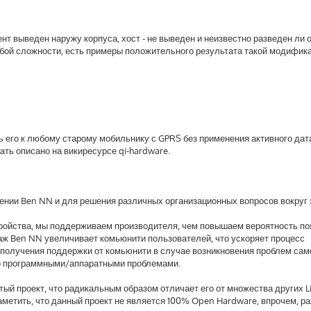
лиент выведен наружу корпуса, хост - не выведен и неизвестно разведен ли о
бой сложности, есть примеры положительного результата такой модифик
 его к любому старому мобильнику с GPRS без применения активного дат
ать описано на викиресурсе qi-hardware.
ении Ben NN и для решения различных организационных вопросов вокруг 
стройства, мы поддерживаем производителя, чем повышаем вероятность по
аж Ben NN увеличивает комьюнити пользователей, что ускоряет процесс
 получения поддержки от комьюнити в случае возникновения проблем сам
убо программными/аппаратными проблемами.
тый проект, что радикальным образом отличает его от множества других L
метить, что данный проект не является 100% Open Hardware, впрочем, р