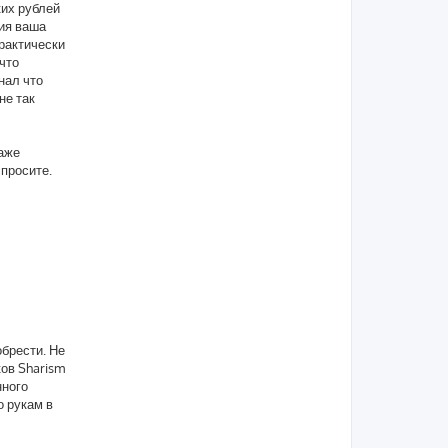
ких рублей
ния ваша
практически
 что
нал что
не так
даже
спросите.
брести. Не
ков Sharism
нного
о рукам в