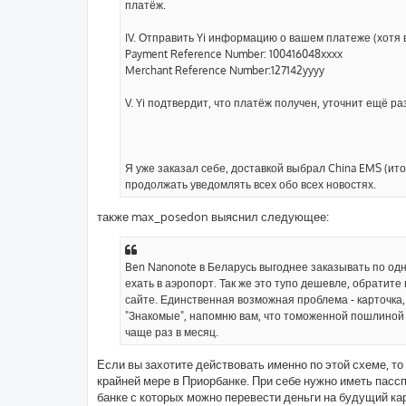
платёж.
IV. Отправить Yi информацию о вашем платеже (хотя 
Payment Reference Number: 100416048xxxx
Merchant Reference Number:127142yyyy
V. Yi подтвердит, что платёж получен, уточнит ещё ра
Я уже заказал себе, доставкой выбрал China EMS (ит
продолжать уведомлять всех обо всех новостях.
также max_posedon выяснил следующее:
Ben Nanonote в Беларусь выгоднее заказывать по одн
ехать в аэропорт. Так же это тупо дешевле, обратит
сайте. Единственная возможная проблема - карточка,
"Знакомые", напомню вам, что томоженной пошлиной 
чаще раз в месяц.
Если вы захотите действовать именно по этой схеме, т
крайней мере в Приорбанке. При себе нужно иметь пасспо
банке с которых можно перевести деньги на будущий кар