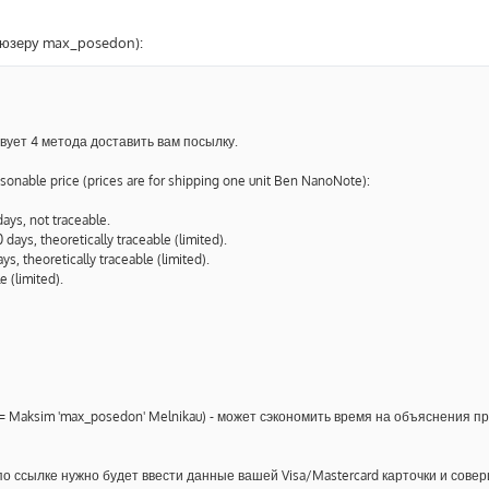
Жюзеру max_posedon):
вует 4 метода доставить вам посылку.
asonable price (prices are for shipping one unit Ben NanoNote):
days, not traceable.
 days, theoretically traceable (limited).
ys, theoretically traceable (limited).
 (limited).
я = Maksim 'max_posedon' Melnikau) - может сэкономить время на объяснения п
ia, по ссылке нужно будет ввести данные вашей Visa/Mastercard карточки и сове