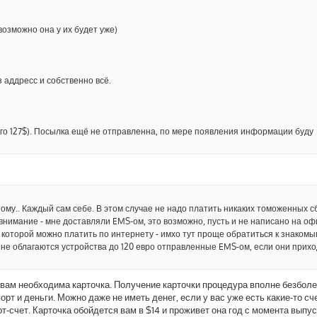
возможно она у их будет уже)
з аддресс и собственно всё.
ого 127$). Посылка ещё не отправленна, по мере появления информации буду
ому.. Каждый сам себе. В этом случае не надо платить никаких томоженных с
е внимание - мне доставляли EMS-ом, это возможно, пусть и не написано на о
 которой можно платить по интернету - имхо тут проще обратиться к знакомы
не облагаются устройства до 120 евро отправленные EMS-ом, если они прихо
о вам необходима карточка. Получение карточки процедура вполне безболе
рт и деньги. Можно даже не иметь денег, если у вас уже есть какие-то сч
т-счет. Карточка обойдется вам в $14 и проживет она год с момента выпус