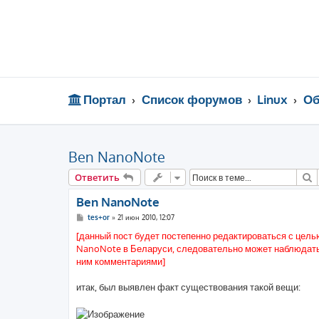
Портал
Список форумов
Linux
Об
Ben NanoNote
П
Ответить
Ben NanoNote
С
tes+or
»
21 июн 2010, 12:07
о
о
[данный пост будет постепенно редактироваться с цель
б
NanoNote в Беларуси, следовательно может наблюдать
щ
е
ним комментариями]
н
и
е
итак, был выявлен факт существования такой вещи: