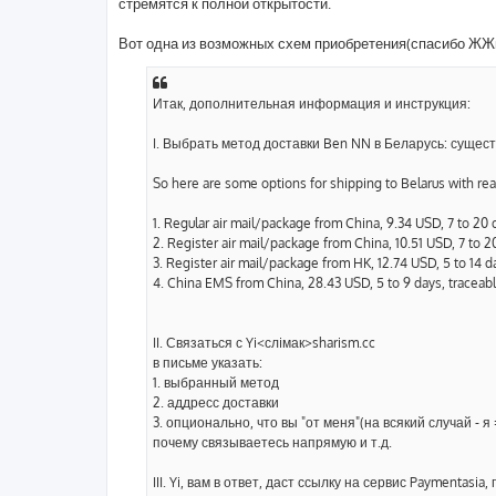
стремятся к полной открытости.
Вот одна из возможных схем приобретения(спасибо Ж
Итак, дополнительная информация и инструкция:
I. Выбрать метод доставки Ben NN в Беларусь: сущест
So here are some options for shipping to Belarus with re
1. Regular air mail/package from China, 9.34 USD, 7 to 20 
2. Register air mail/package from China, 10.51 USD, 7 to 20
3. Register air mail/package from HK, 12.74 USD, 5 to 14 da
4. China EMS from China, 28.43 USD, 5 to 9 days, traceable
II. Связаться с Yi<слiмак>sharism.cc
в письме указать:
1. выбранный метод
2. аддресс доставки
3. опционально, что вы "от меня"(на всякий случай - 
почему связываетесь напрямую и т.д.
III. Yi, вам в ответ, даст ссылку на сервис Paymentas