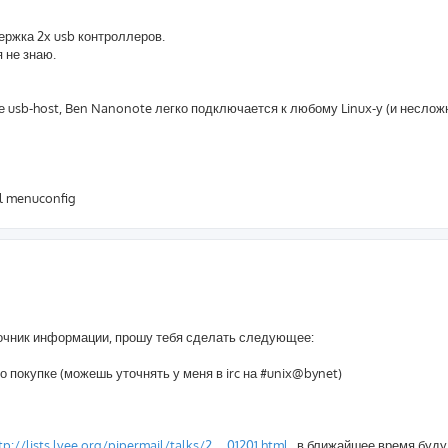
ержка 2х usb контроллеров.
я не знаю.
е usb-host, Ben Nanonote легко подключается к любому Linux-у (и неслож
el menuconfig
точник информации, прошу тебя сделать следующее:
 покупке (можешь уточнять у меня в irc на #unix@bynet)
tp://lists.lvee.org/pipermail/talks/2 ... 01201.html
, в ближайшее время буду