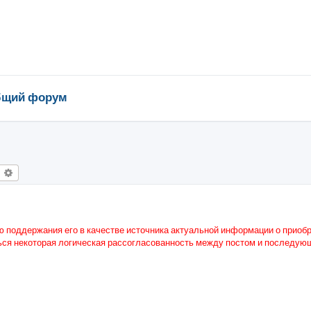
щий форум
оиск
Расширенный поиск
ю поддержания его в качестве источника актуальной информации о приоб
ся некоторая логическая рассогласованность между постом и последую