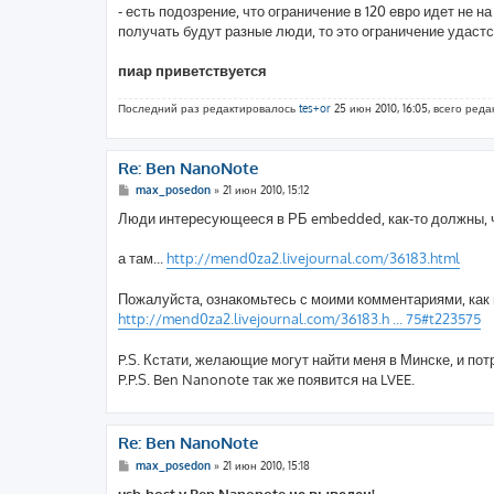
- есть подозрение, что ограничение в 120 евро идет не н
получать будут разные люди, то это ограничение удастс
пиар приветствуется
Последний раз редактировалось
tes+or
25 июн 2010, 16:05, всего реда
Re: Ben NanoNote
С
max_posedon
»
21 июн 2010, 15:12
о
о
Люди интересующееся в РБ embedded, как-то должны, 
б
щ
е
а там...
http://mend0za2.livejournal.com/36183.html
н
и
е
Пожалуйста, ознакомьтесь с моими комментариями, как и
http://mend0za2.livejournal.com/36183.h ... 75#t223575
P.S. Кстати, желающие могут найти меня в Минске, и пот
P.P.S. Ben Nanonote так же появится на LVEE.
Re: Ben NanoNote
С
max_posedon
»
21 июн 2010, 15:18
о
о
usb-host у Ben Nanonote не выведен!