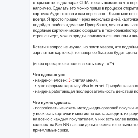
открывается в долларах США, тоесть возможно что пере
например. Сделать это можно прямо в процессе открыти
карточка будет готова и вам перезвонят. Лично мне не 
всегда. Я просто пришел через несколько дней, карточка
подойдет любое отделение Приорбанка, лично я пользов
подобные карточки можно оформить в технобанке(которы
страшен черт, можно придти, прикинуться шлангом и вам
Кстати я вопрос не изучал, но почти уверен, что подобн
зарплатная карточка), то наверное быстрее будет сделат
(инфа про карточки полезна хоть кому-то?^)
Что сделано уже:
- найдено человек:
3
(считая меня).
- я уже оформил карточку Visa internet Приорбанка и оп
- найдена работающая последовательность действий по
Что нужно сделать:
- попробовать изыскать методы единоразовой покупки 
у всех есть карточки и многим не охота заводить их ра
на возню с каждым покупателем, у них есть более важны
количества Ben NN на свои деньги, если это не выльет
приемлимые сроки.