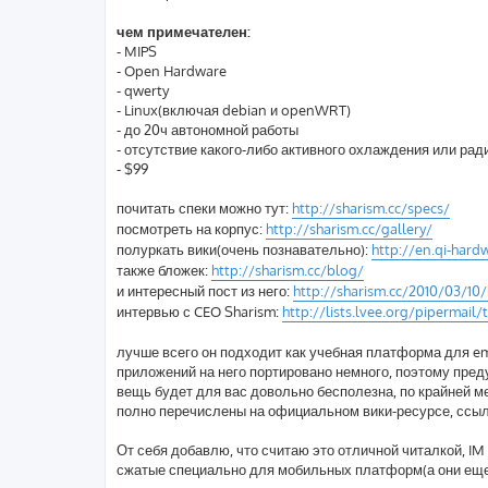
чем примечателен:
- MIPS
- Open Hardware
- qwerty
- Linux(включая debian и openWRT)
- до 20ч автономной работы
- отсутствие какого-либо активного охлаждения или рад
- $99
почитать спеки можно тут:
http://sharism.cc/specs/
посмотреть на корпус:
http://sharism.cc/gallery/
полуркать вики(очень познавательно):
http://en.qi-har
также бложек:
http://sharism.cc/blog/
и интересный пост из него:
http://sharism.cc/2010/03/10
интервью с CEO Sharism:
http://lists.lvee.org/pipermail/t
лучше всего он подходит как учебная платформа для e
приложений на него портировано немного, поэтому пре
вещь будет для вас довольно бесполезна, по крайней м
полно перечислены на официальном вики-ресурсе, ссыл
От себя добавлю, что считаю это отличной читалкой, I
сжатые специально для мобильных платформ(а они еще