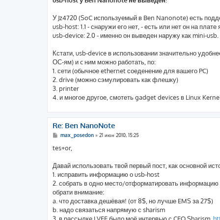
б
щ
е
У Jz4720 (SoC используемый в Ben Nanonote) есть подд
н
usb-host: 1.1 - снаружи его нет, - есть или нет он на плате 
и
е
usb-device: 2.0 - именно он выведен наружу как mini-usb.
Кстати, usb-device в использовании значительно удобне
ОС-ям) и c ним можно работать, по:
1. сети (обычное ethernet соеденение для вашего PC)
2. drive (можно сэмулировать как флешку)
3. printer
4. и многое другое, смотеть gadget devices в Linux Kern
Re: Ben NanoNote
С
max_posedon
»
21 июн 2010, 15:25
о
о
tes+or,
б
щ
е
Давай использовать твой первый пост, как основной ис
н
1. исправить информацию о usb-host
и
е
2. собрать в одно место/отформатировать информацию о
обрати внимание:
a. что доставка дешёвая! (от 8$, но лучше EMS за 27$)
b. надо связаться напрямую с sharism
3. в рассылке LVEE было моё интервью с CEO Sharism,
ht