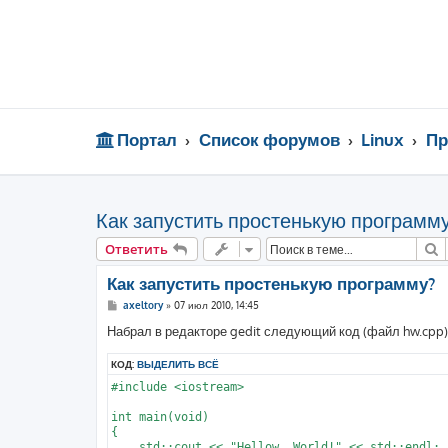
Портал
Список форумов
Linux
Пр
Как запустить простенькую программ
П
Ответить
Как запустить простенькую программу?
С
axeltory
»
07 июл 2010, 14:45
о
о
Набрал в редакторе gedit следующий код (файл hw.cpp)
б
щ
КОД:
ВЫДЕЛИТЬ ВСЁ
е
н
#include <iostream>

и
е
int main(void)

{

    std::cout << "Hellow, World!" << std::endl;
