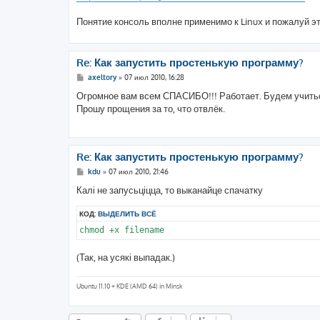
н
и
е
Понятие консоль вполне применимо к Linux и пожалуй э
Re: Как запустить простенькую программу?
С
axeltory
»
07 июл 2010, 16:28
о
о
Огромное вам всем СПАСИБО!!! Работает. Будем учить
б
Прошу прощения за то, что отвлёк.
щ
е
н
и
е
Re: Как запустить простенькую программу?
С
kdu
»
07 июл 2010, 21:46
о
о
Калі не запусьціцца, то выканайце спачатку
б
щ
КОД:
ВЫДЕЛИТЬ ВСЁ
е
н
chmod +x filename
и
е
(Так, на усякі выпадак.)
Ubuntu 11.10 + KDE (AMD 64) in Minsk