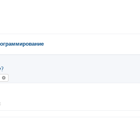
ограммирование
у?
оиск
Расширенный поиск
: