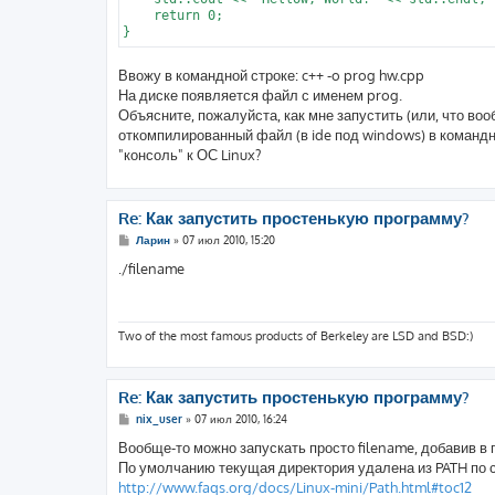
    return 0;

Ввожу в командной строке: c++ -o prog hw.cpp
На диске появляется файл с именем prog.
Объясните, пожалуйста, как мне запустить (или, что в
откомпилированный файл (в ide под windows) в командно
"консоль" к ОС Linux?
Re: Как запустить простенькую программу?
С
Ларин
»
07 июл 2010, 15:20
о
о
./filename
б
щ
е
н
и
Two of the most famous products of Berkeley are LSD and BSD:)
е
Re: Как запустить простенькую программу?
С
nix_user
»
07 июл 2010, 16:24
о
о
Вообще-то можно запускать просто filename, добавив в
б
По умолчанию текущая директория удалена из PATH по 
щ
е
http://www.faqs.org/docs/Linux-mini/Path.html#toc12