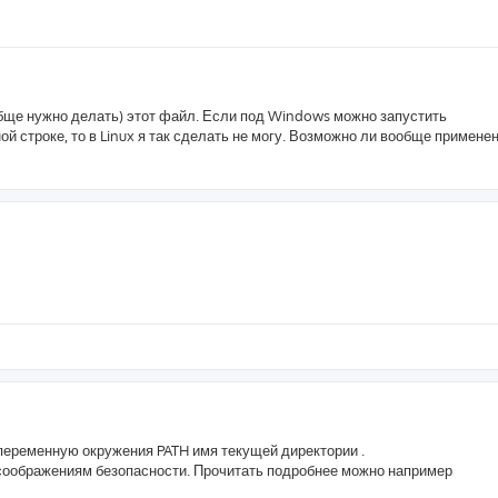
ообще нужно делать) этот файл. Если под Windows можно запустить
й строке, то в Linux я так сделать не могу. Возможно ли вообще примене
 переменную окружения PATH имя текущей директории .
соображениям безопасности. Прочитать подробнее можно например